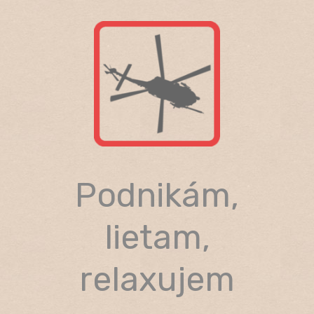
Skip
to
content
Podnikám,
lietam,
relaxujem