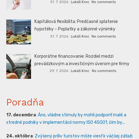
31. 7. 2026
Lukáš Kroc
No comments
Kapitálová flexibilita: Predčasné splatenie
hypotéky – Poplatky a zákonné výnimky
31. 7. 2026
Lukáš Kroc
No comments
Korporátne financovanie: Rozdiel medzi
prevádzkovým a investičným úverom pre firmy
29. 7. 2026
Lukáš Kroc
No comments
Poradňa
17. decembra
:
Áno, vládne stimuly by mohli podporiť malé a
stredné podniky v implementácii normy ISO 45001, čím by...
24. októbra
:
Zvýšený príliv turistov môže viesť k väčšej záťaži