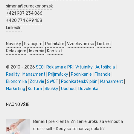
simona@euroekonom.sk
+421 907 234 066
+420 774 699 168
LinkedIn
Novinky
|
Pracujem
|
Podnikám
|
Vzdelávam sa
|
Lietam
|
Relaxujem
|
Inzercia
|
Kontakt
© 2010 - 2026
SEO
|
Reklama a PR
|
Vrtuľníky
|
Autoškola
|
Reality
|
Manažment
|
Prijímáčky
|
Podnikanie
|
Financie
|
Ekonomika
|
Zdravie
|
SWOT
|
Podnikateľský plán
|
Manažment
|
Marketing
|
Kultúra
|
Skúšky
|
Obchod
|
Dovolenka
NAJNOVŠIE
Benefit pre klienta: Zníženie úroku za vernosť a
cross-sell – Kedy sa to naozaj oplatí?