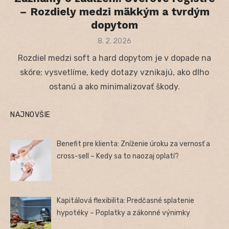
– Rozdiely medzi mäkkým a tvrdým
dopytom
Posted
8. 2. 2026
on
Rozdiel medzi soft a hard dopytom je v dopade na
skóre; vysvetlíme, kedy dotazy vznikajú, ako dlho
ostanú a ako minimalizovať škody.
NAJNOVŠIE
Benefit pre klienta: Zníženie úroku za vernosť a
cross-sell – Kedy sa to naozaj oplatí?
Kapitálová flexibilita: Predčasné splatenie
hypotéky – Poplatky a zákonné výnimky