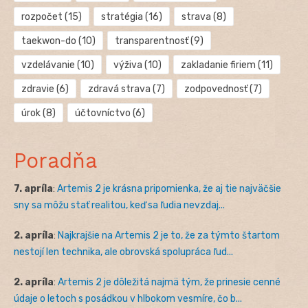
rozpočet
(15)
stratégia
(16)
strava
(8)
taekwon-do
(10)
transparentnosť
(9)
vzdelávanie
(10)
výživa
(10)
zakladanie firiem
(11)
zdravie
(6)
zdravá strava
(7)
zodpovednosť
(7)
úrok
(8)
účtovníctvo
(6)
Poradňa
7. apríla
:
Artemis 2 je krásna pripomienka, že aj tie najväčšie
sny sa môžu stať realitou, keď sa ľudia nevzdaj...
2. apríla
:
Najkrajšie na Artemis 2 je to, že za týmto štartom
nestojí len technika, ale obrovská spolupráca ľud...
2. apríla
:
Artemis 2 je dôležitá najmä tým, že prinesie cenné
údaje o letoch s posádkou v hlbokom vesmíre, čo b...