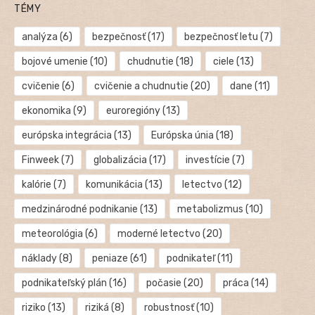
TÉMY
analýza
(6)
bezpečnosť
(17)
bezpečnosť letu
(7)
bojové umenie
(10)
chudnutie
(18)
ciele
(13)
cvičenie
(6)
cvičenie a chudnutie
(20)
dane
(11)
ekonomika
(9)
euroregióny
(13)
európska integrácia
(13)
Európska únia
(18)
Finweek
(7)
globalizácia
(17)
investície
(7)
kalórie
(7)
komunikácia
(13)
letectvo
(12)
medzinárodné podnikanie
(13)
metabolizmus
(10)
meteorológia
(6)
moderné letectvo
(20)
náklady
(8)
peniaze
(61)
podnikateľ
(11)
podnikateľský plán
(16)
počasie
(20)
práca
(14)
riziko
(13)
riziká
(8)
robustnosť
(10)