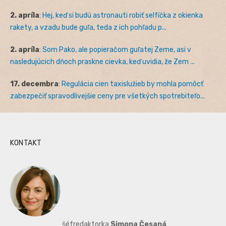
2. apríla
:
Hej, keď si budú astronauti robiť selfíčka z okienka
rakety, a vzadu bude guľa, teda z ich pohľadu p...
2. apríla
:
Som Pako, ale popieračom guľatej Zeme, asi v
nasledujúcich dňoch praskne cievka, keď uvidia, že Zem ...
17. decembra
:
Regulácia cien taxislužieb by mohla pomôcť
zabezpečiť spravodlivejšie ceny pre všetkých spotrebiteľo...
KONTAKT
šéfredaktorka
Simona Česaná