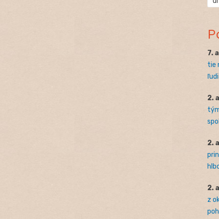
ú
P
7. 
tie
ľudi
2. 
tým
spo
2. 
pri
hlb
2. 
z o
pohľ