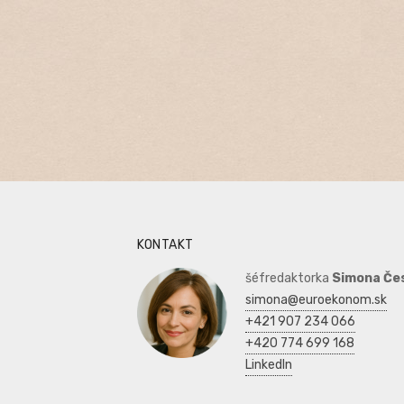
KONTAKT
šéfredaktorka
Simona Če
simona@euroekonom.sk
+421 907 234 066
+420 774 699 168
LinkedIn