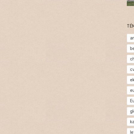
TÉ
a
b
c
c
e
e
E
gl
ka
l