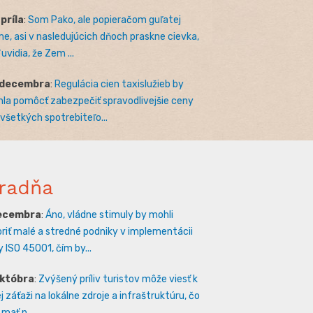
apríla
:
Som Pako, ale popieračom guľatej
e, asi v nasledujúcich dňoch praskne cievka,
uvidia, že Zem ...
 decembra
:
Regulácia cien taxislužieb by
la pomôcť zabezpečiť spravodlivejšie ceny
 všetkých spotrebiteľo...
radňa
decembra
:
Áno, vládne stimuly by mohli
riť malé a stredné podniky v implementácii
 ISO 45001, čím by...
októbra
:
Zvýšený príliv turistov môže viesť k
 záťaži na lokálne zdroje a infraštruktúru, čo
mať n...