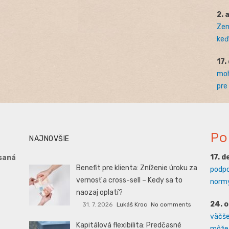
2. 
Zem
keď 
17.
moh
pre
Po
NAJNOVŠIE
17. 
saná
Benefit pre klienta: Zníženie úroku za
podpo
vernosť a cross-sell – Kedy sa to
normy
naozaj oplatí?
24. 
31. 7. 2026
Lukáš Kroc
No comments
väčšej
Kapitálová flexibilita: Predčasné
môže 