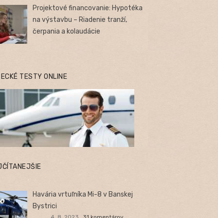
Projektové financovanie: Hypotéka
na výstavbu – Riadenie tranží,
čerpania a kolaudácie
TECKÉ TESTY ONLINE
JČÍTANEJŠIE
Havária vrtuľníka Mi-8 v Banskej
Bystrici
4. 8. 2023
31 komentárov