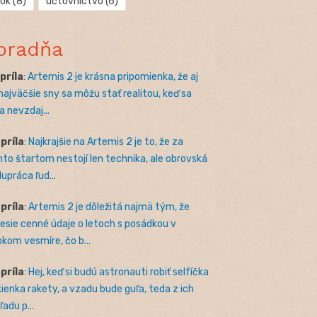
rok
(8)
účtovníctvo
(6)
oradňa
apríla
:
Artemis 2 je krásna pripomienka, že aj
 najväčšie sny sa môžu stať realitou, keď sa
a nevzdaj...
apríla
:
Najkrajšie na Artemis 2 je to, že za
to štartom nestojí len technika, ale obrovská
lupráca ľud...
apríla
:
Artemis 2 je dôležitá najmä tým, že
nesie cenné údaje o letoch s posádkou v
okom vesmíre, čo b...
apríla
:
Hej, keď si budú astronauti robiť selfíčka
kienka rakety, a vzadu bude guľa, teda z ich
adu p...