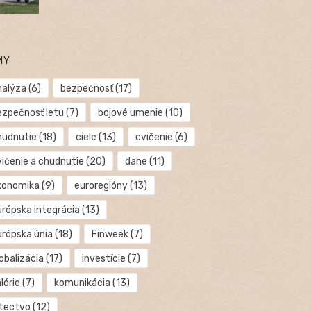
MY
nalýza
(6)
bezpečnosť
(17)
ezpečnosť letu
(7)
bojové umenie
(10)
hudnutie
(18)
ciele
(13)
cvičenie
(6)
vičenie a chudnutie
(20)
dane
(11)
konomika
(9)
euroregióny
(13)
urópska integrácia
(13)
urópska únia
(18)
Finweek
(7)
obalizácia
(17)
investície
(7)
lórie
(7)
komunikácia
(13)
etectvo
(12)