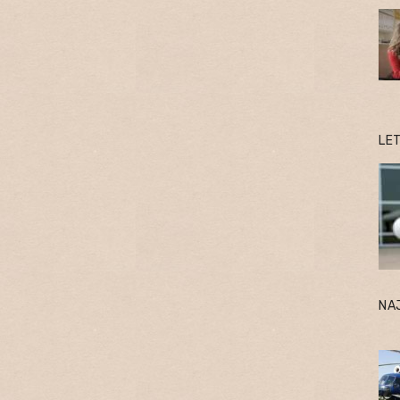
LE
NA