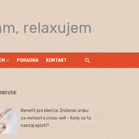
am, relaxujem
EM
PORADŇA
KONTAKT
JNOVŠIE
Benefit pre klienta: Zníženie úroku
za vernosť a cross-sell – Kedy sa to
naozaj oplatí?