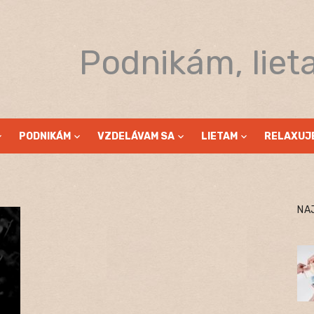
Podnikám, liet
PODNIKÁM
VZDELÁVAM SA
LIETAM
RELAXUJ
NA