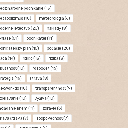
edzinárodné podnikanie
(13)
etabolizmus
(10)
meteorológia
(6)
oderné letectvo
(20)
náklady
(8)
eniaze
(61)
podnikateľ
(11)
odnikateľský plán
(16)
počasie
(20)
ráca
(14)
riziko
(13)
riziká
(8)
obustnosť
(10)
rozpočet
(15)
tratégia
(16)
strava
(8)
aekwon-do
(10)
transparentnosť
(9)
zdelávanie
(10)
výživa
(10)
kladanie firiem
(11)
zdravie
(6)
dravá strava
(7)
zodpovednosť
(7)