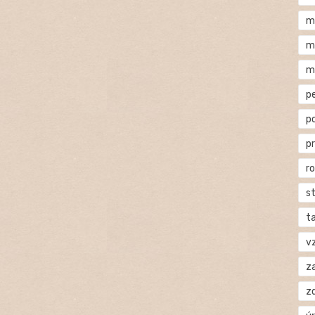
m
m
m
p
p
p
r
s
t
v
za
z