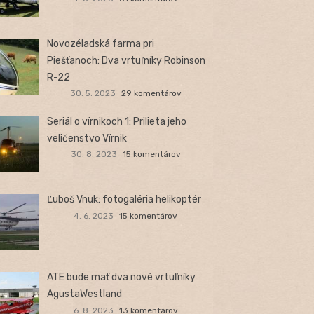
Novozéladská farma pri
Piešťanoch: Dva vrtuľníky Robinson
R-22
30. 5. 2023
29 komentárov
Seriál o vírnikoch 1: Prilieta jeho
veličenstvo Vírnik
30. 8. 2023
15 komentárov
Ľuboš Vnuk: fotogaléria helikoptér
4. 6. 2023
15 komentárov
ATE bude mať dva nové vrtuľníky
AgustaWestland
6. 8. 2023
13 komentárov