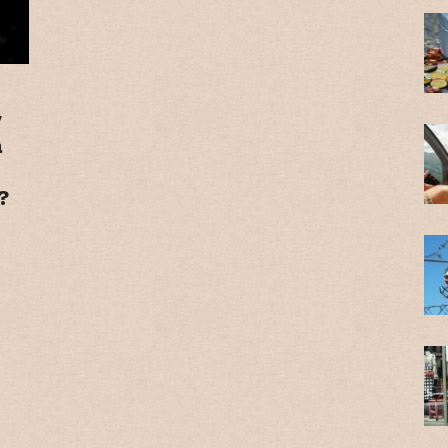
ý
a
?