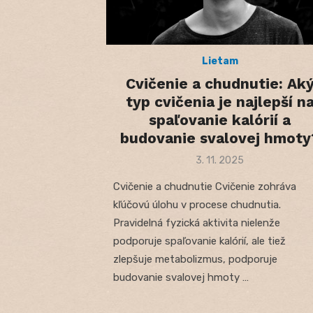
Lietam
Cvičenie a chudnutie: Ak
typ cvičenia je najlepší n
spaľovanie kalórií a
budovanie svalovej hmoty
Posted
3. 11. 2025
on
Cvičenie a chudnutie Cvičenie zohráva
kľúčovú úlohu v procese chudnutia.
Pravidelná fyzická aktivita nielenže
podporuje spaľovanie kalórií, ale tiež
zlepšuje metabolizmus, podporuje
budovanie svalovej hmoty …