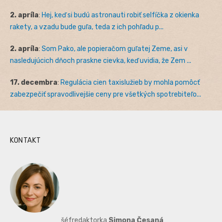
2. apríla
:
Hej, keď si budú astronauti robiť selfíčka z okienka
rakety, a vzadu bude guľa, teda z ich pohľadu p...
2. apríla
:
Som Pako, ale popieračom guľatej Zeme, asi v
nasledujúcich dňoch praskne cievka, keď uvidia, že Zem ...
17. decembra
:
Regulácia cien taxislužieb by mohla pomôcť
zabezpečiť spravodlivejšie ceny pre všetkých spotrebiteľo...
KONTAKT
šéfredaktorka
Simona Česaná