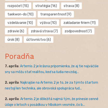
rozpočet
(15)
stratégia
(16)
strava
(8)
taekwon-do
(10)
transparentnosť
(9)
vzdelávanie
(10)
výživa
(10)
zakladanie firiem
(11)
zdravie
(6)
zdravá strava
(7)
zodpovednosť
(7)
úrok
(8)
účtovníctvo
(6)
Poradňa
7. apríla
:
Artemis 2 je krásna pripomienka, že aj tie najväčšie
sny sa môžu stať realitou, keď sa ľudia nevzdaj...
2. apríla
:
Najkrajšie na Artemis 2 je to, že za týmto štartom
nestojí len technika, ale obrovská spolupráca ľud...
2. apríla
:
Artemis 2 je dôležitá najmä tým, že prinesie cenné
údaje o letoch s posádkou v hlbokom vesmíre, čo b...