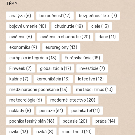
TÉMY
analýza
(6)
bezpečnosť
(17)
bezpečnosť letu
(7)
bojové umenie
(10)
chudnutie
(18)
ciele
(13)
cvičenie
(6)
cvičenie a chudnutie
(20)
dane
(11)
ekonomika
(9)
euroregióny
(13)
európska integrácia
(13)
Európska únia
(18)
Finweek
(7)
globalizácia
(17)
investície
(7)
kalórie
(7)
komunikácia
(13)
letectvo
(12)
medzinárodné podnikanie
(13)
metabolizmus
(10)
meteorológia
(6)
moderné letectvo
(20)
náklady
(8)
peniaze
(61)
podnikateľ
(11)
podnikateľský plán
(16)
počasie
(20)
práca
(14)
riziko
(13)
riziká
(8)
robustnosť
(10)