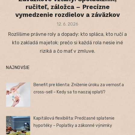
ručiteľ, záložca – Precízne
vymedzenie rozdielov a záväzkov
Posted
12. 6. 2026
on
Rozlíšime právne roly a dopady: kto spláca, kto ručí a
kto zakladá majetok; prečo si každá rola nesie iné
riziká a čo mať v zmluve.
NAJNOVŠIE
Benefit pre klienta: Zníženie úroku za vernosť a
cross-sell – Kedy sa to naozaj oplatí?
Kapitálová flexibilita: Predčasné splatenie
hypotéky – Poplatky a zákonné výnimky