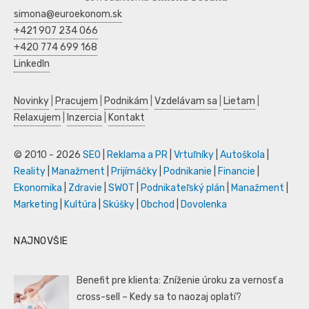
simona@euroekonom.sk
+421 907 234 066
+420 774 699 168
LinkedIn
Novinky
|
Pracujem
|
Podnikám
|
Vzdelávam sa
|
Lietam
|
Relaxujem
|
Inzercia
|
Kontakt
© 2010 - 2026
SEO
|
Reklama a PR
|
Vrtuľníky
|
Autoškola
|
Reality
|
Manažment
|
Prijímáčky
|
Podnikanie
|
Financie
|
Ekonomika
|
Zdravie
|
SWOT
|
Podnikateľský plán
|
Manažment
|
Marketing
|
Kultúra
|
Skúšky
|
Obchod
|
Dovolenka
NAJNOVŠIE
Benefit pre klienta: Zníženie úroku za vernosť a
cross-sell – Kedy sa to naozaj oplatí?