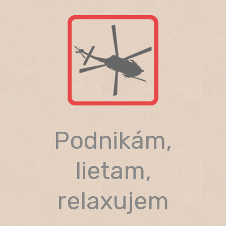
Skip
to
content
Podnikám,
lietam,
relaxujem