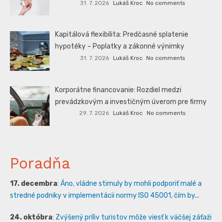
31. 7. 2026
Lukáš Kroc
No comments
Kapitálová flexibilita: Predčasné splatenie
hypotéky – Poplatky a zákonné výnimky
31. 7. 2026
Lukáš Kroc
No comments
Korporátne financovanie: Rozdiel medzi
prevádzkovým a investičným úverom pre firmy
29. 7. 2026
Lukáš Kroc
No comments
Poradňa
17. decembra
:
Áno, vládne stimuly by mohli podporiť malé a
stredné podniky v implementácii normy ISO 45001, čím by...
24. októbra
:
Zvýšený príliv turistov môže viesť k väčšej záťaži