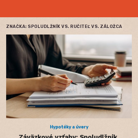
ZNAČKA:
SPOLUDLŽNÍK VS. RUČITEĽ VS. ZÁLOŽCA
Hypotéky a úvery
Záväzkové vzťahy: Spoludlžník,