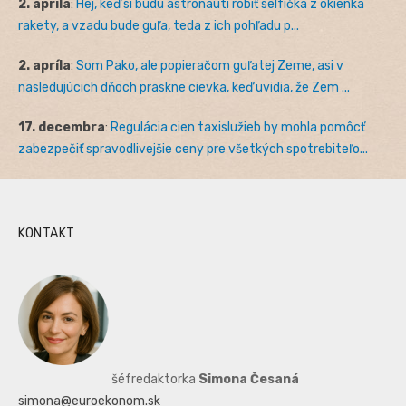
2. apríla
:
Hej, keď si budú astronauti robiť selfíčka z okienka
rakety, a vzadu bude guľa, teda z ich pohľadu p...
2. apríla
:
Som Pako, ale popieračom guľatej Zeme, asi v
nasledujúcich dňoch praskne cievka, keď uvidia, že Zem ...
17. decembra
:
Regulácia cien taxislužieb by mohla pomôcť
zabezpečiť spravodlivejšie ceny pre všetkých spotrebiteľo...
KONTAKT
šéfredaktorka
Simona Česaná
simona@euroekonom.sk