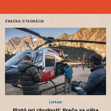
ZNAČKA:
STAGNÁCIA
Lietam
Plató pri chudnutí: Prečo sa váha