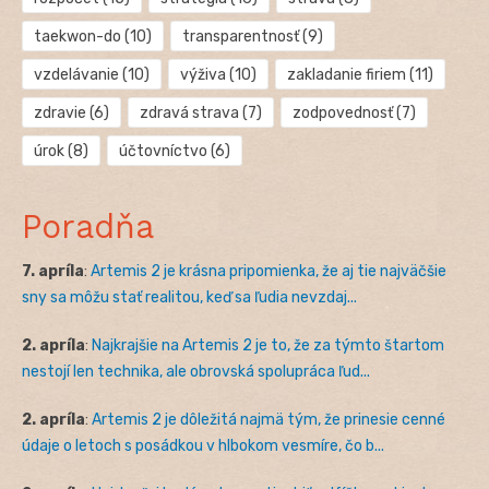
taekwon-do
(10)
transparentnosť
(9)
vzdelávanie
(10)
výživa
(10)
zakladanie firiem
(11)
zdravie
(6)
zdravá strava
(7)
zodpovednosť
(7)
úrok
(8)
účtovníctvo
(6)
Poradňa
7. apríla
:
Artemis 2 je krásna pripomienka, že aj tie najväčšie
sny sa môžu stať realitou, keď sa ľudia nevzdaj...
2. apríla
:
Najkrajšie na Artemis 2 je to, že za týmto štartom
nestojí len technika, ale obrovská spolupráca ľud...
2. apríla
:
Artemis 2 je dôležitá najmä tým, že prinesie cenné
údaje o letoch s posádkou v hlbokom vesmíre, čo b...