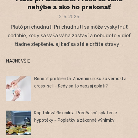
nehýbe a ako ho prekonať
Posted
2. 5. 2025
on
Plató pri chudnutí Pri chudnutí sa môže vyskytnúť
obdobie, kedy sa vaša váha zastaví a nebudete vidieť
žiadne zlepšenie, aj keď sa stále držíte stravy …
NAJNOVŠIE
Benefit pre klienta: Zníženie úroku za vernosť a
cross-sell – Kedy sa to naozaj oplatí?
Kapitálová flexibilita: Predčasné splatenie
hypotéky – Poplatky a zákonné výnimky