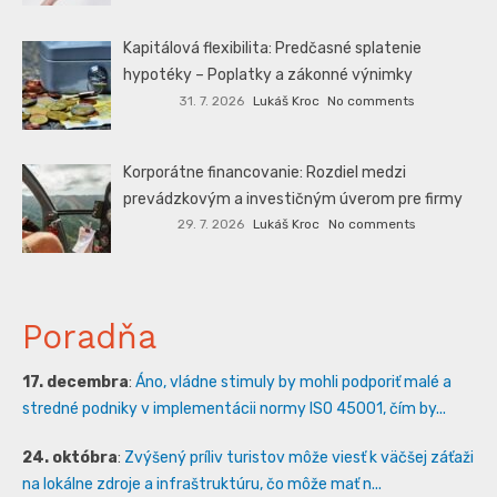
Kapitálová flexibilita: Predčasné splatenie
hypotéky – Poplatky a zákonné výnimky
31. 7. 2026
Lukáš Kroc
No comments
Korporátne financovanie: Rozdiel medzi
prevádzkovým a investičným úverom pre firmy
29. 7. 2026
Lukáš Kroc
No comments
Poradňa
17. decembra
:
Áno, vládne stimuly by mohli podporiť malé a
stredné podniky v implementácii normy ISO 45001, čím by...
24. októbra
:
Zvýšený príliv turistov môže viesť k väčšej záťaži
na lokálne zdroje a infraštruktúru, čo môže mať n...