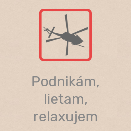
Skip
to
content
Podnikám,
lietam,
relaxujem