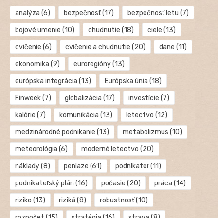
analýza
(6)
bezpečnosť
(17)
bezpečnosť letu
(7)
bojové umenie
(10)
chudnutie
(18)
ciele
(13)
cvičenie
(6)
cvičenie a chudnutie
(20)
dane
(11)
ekonomika
(9)
euroregióny
(13)
európska integrácia
(13)
Európska únia
(18)
Finweek
(7)
globalizácia
(17)
investície
(7)
kalórie
(7)
komunikácia
(13)
letectvo
(12)
medzinárodné podnikanie
(13)
metabolizmus
(10)
meteorológia
(6)
moderné letectvo
(20)
náklady
(8)
peniaze
(61)
podnikateľ
(11)
podnikateľský plán
(16)
počasie
(20)
práca
(14)
riziko
(13)
riziká
(8)
robustnosť
(10)
rozpočet
(15)
stratégia
(16)
strava
(8)