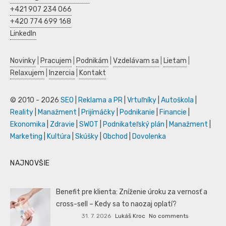
+421 907 234 066
+420 774 699 168
LinkedIn
Novinky
|
Pracujem
|
Podnikám
|
Vzdelávam sa
|
Lietam
|
Relaxujem
|
Inzercia
|
Kontakt
© 2010 - 2026
SEO
|
Reklama a PR
|
Vrtuľníky
|
Autoškola
|
Reality
|
Manažment
|
Prijímáčky
|
Podnikanie
|
Financie
|
Ekonomika
|
Zdravie
|
SWOT
|
Podnikateľský plán
|
Manažment
|
Marketing
|
Kultúra
|
Skúšky
|
Obchod
|
Dovolenka
NAJNOVŠIE
Benefit pre klienta: Zníženie úroku za vernosť a
cross-sell – Kedy sa to naozaj oplatí?
31. 7. 2026
Lukáš Kroc
No comments