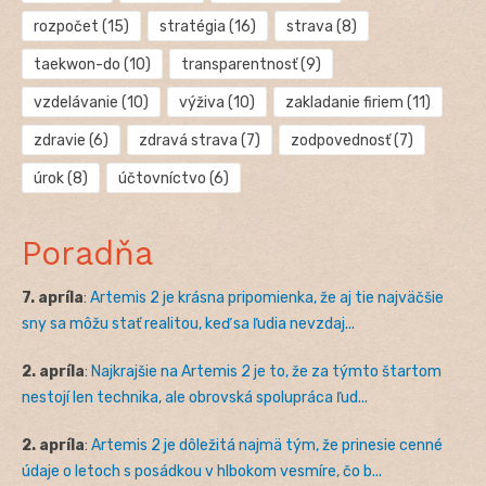
rozpočet
(15)
stratégia
(16)
strava
(8)
taekwon-do
(10)
transparentnosť
(9)
vzdelávanie
(10)
výživa
(10)
zakladanie firiem
(11)
zdravie
(6)
zdravá strava
(7)
zodpovednosť
(7)
úrok
(8)
účtovníctvo
(6)
Poradňa
7. apríla
:
Artemis 2 je krásna pripomienka, že aj tie najväčšie
sny sa môžu stať realitou, keď sa ľudia nevzdaj...
2. apríla
:
Najkrajšie na Artemis 2 je to, že za týmto štartom
nestojí len technika, ale obrovská spolupráca ľud...
2. apríla
:
Artemis 2 je dôležitá najmä tým, že prinesie cenné
údaje o letoch s posádkou v hlbokom vesmíre, čo b...