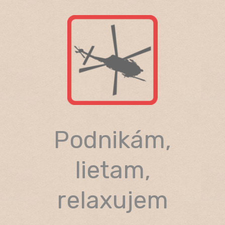
Skip
to
content
Podnikám,
lietam,
relaxujem