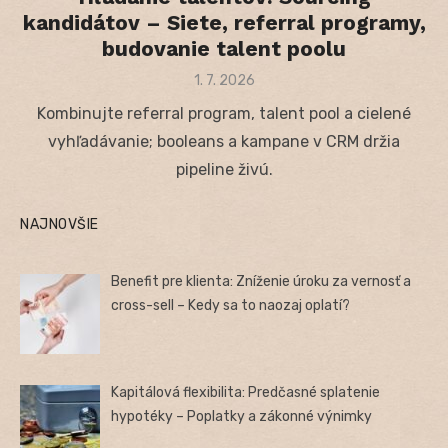
kandidátov – Siete, referral programy,
budovanie talent poolu
Posted
1. 7. 2026
on
Kombinujte referral program, talent pool a cielené
vyhľadávanie; booleans a kampane v CRM držia
pipeline živú.
NAJNOVŠIE
Benefit pre klienta: Zníženie úroku za vernosť a
cross-sell – Kedy sa to naozaj oplatí?
Kapitálová flexibilita: Predčasné splatenie
hypotéky – Poplatky a zákonné výnimky