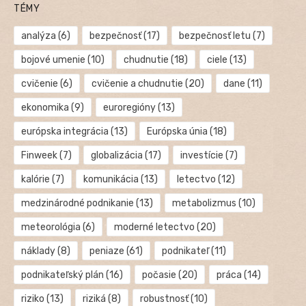
TÉMY
analýza
(6)
bezpečnosť
(17)
bezpečnosť letu
(7)
bojové umenie
(10)
chudnutie
(18)
ciele
(13)
cvičenie
(6)
cvičenie a chudnutie
(20)
dane
(11)
ekonomika
(9)
euroregióny
(13)
európska integrácia
(13)
Európska únia
(18)
Finweek
(7)
globalizácia
(17)
investície
(7)
kalórie
(7)
komunikácia
(13)
letectvo
(12)
medzinárodné podnikanie
(13)
metabolizmus
(10)
meteorológia
(6)
moderné letectvo
(20)
náklady
(8)
peniaze
(61)
podnikateľ
(11)
podnikateľský plán
(16)
počasie
(20)
práca
(14)
riziko
(13)
riziká
(8)
robustnosť
(10)