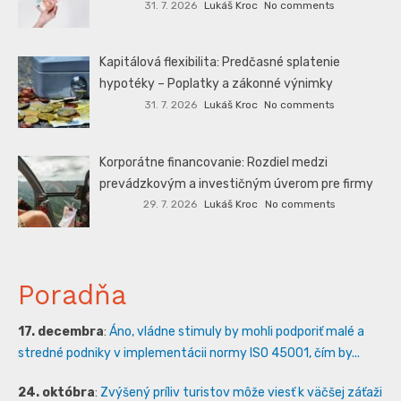
31. 7. 2026
Lukáš Kroc
No comments
Kapitálová flexibilita: Predčasné splatenie
hypotéky – Poplatky a zákonné výnimky
31. 7. 2026
Lukáš Kroc
No comments
Korporátne financovanie: Rozdiel medzi
prevádzkovým a investičným úverom pre firmy
29. 7. 2026
Lukáš Kroc
No comments
Poradňa
17. decembra
:
Áno, vládne stimuly by mohli podporiť malé a
stredné podniky v implementácii normy ISO 45001, čím by...
24. októbra
:
Zvýšený príliv turistov môže viesť k väčšej záťaži