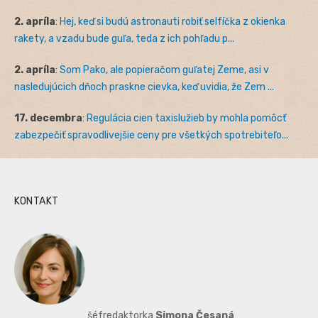
2. apríla
:
Hej, keď si budú astronauti robiť selfíčka z okienka
rakety, a vzadu bude guľa, teda z ich pohľadu p...
2. apríla
:
Som Pako, ale popieračom guľatej Zeme, asi v
nasledujúcich dňoch praskne cievka, keď uvidia, že Zem ...
17. decembra
:
Regulácia cien taxislužieb by mohla pomôcť
zabezpečiť spravodlivejšie ceny pre všetkých spotrebiteľo...
KONTAKT
šéfredaktorka
Simona Česaná