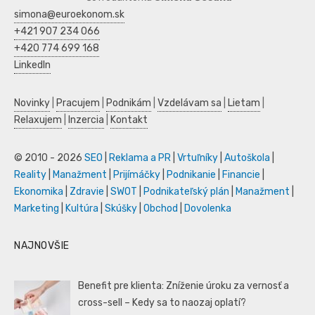
simona@euroekonom.sk
+421 907 234 066
+420 774 699 168
LinkedIn
Novinky
|
Pracujem
|
Podnikám
|
Vzdelávam sa
|
Lietam
|
Relaxujem
|
Inzercia
|
Kontakt
© 2010 - 2026
SEO
|
Reklama a PR
|
Vrtuľníky
|
Autoškola
|
Reality
|
Manažment
|
Prijímáčky
|
Podnikanie
|
Financie
|
Ekonomika
|
Zdravie
|
SWOT
|
Podnikateľský plán
|
Manažment
|
Marketing
|
Kultúra
|
Skúšky
|
Obchod
|
Dovolenka
NAJNOVŠIE
Benefit pre klienta: Zníženie úroku za vernosť a
cross-sell – Kedy sa to naozaj oplatí?