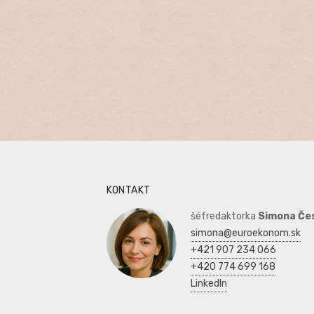
KONTAKT
šéfredaktorka
Simona Če
simona@euroekonom.sk
+421 907 234 066
+420 774 699 168
LinkedIn