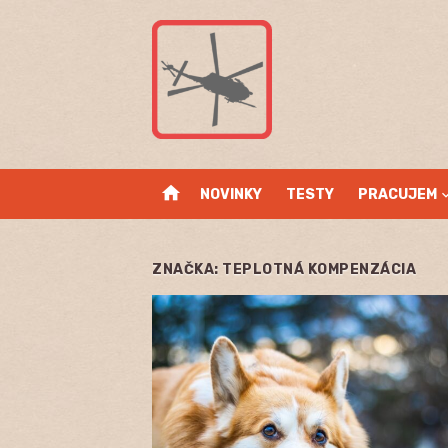
Skip
to
content
home
NOVINKY
TESTY
PRACUJEM
ZNAČKA:
TEPLOTNÁ KOMPENZÁCIA