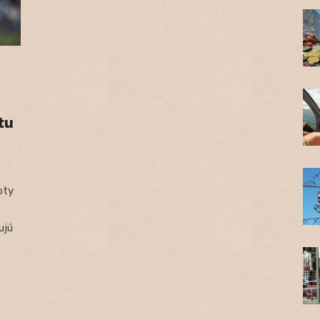
tu
oty
ujú