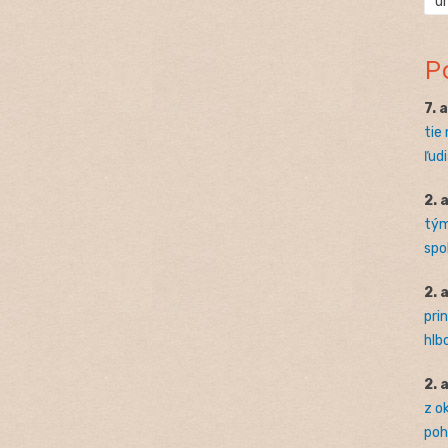
ú
P
7. 
tie
ľudi
2. 
tým
spo
2. 
pri
hlb
2. 
z o
pohľ