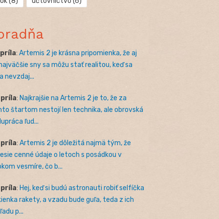
rok
(8)
účtovníctvo
(6)
oradňa
apríla
:
Artemis 2 je krásna pripomienka, že aj
 najväčšie sny sa môžu stať realitou, keď sa
a nevzdaj...
apríla
:
Najkrajšie na Artemis 2 je to, že za
to štartom nestojí len technika, ale obrovská
lupráca ľud...
apríla
:
Artemis 2 je dôležitá najmä tým, že
nesie cenné údaje o letoch s posádkou v
okom vesmíre, čo b...
apríla
:
Hej, keď si budú astronauti robiť selfíčka
kienka rakety, a vzadu bude guľa, teda z ich
adu p...