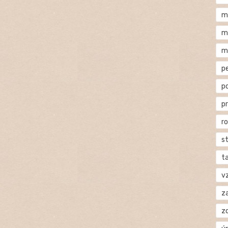
m
m
m
p
p
p
r
s
t
v
za
z