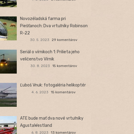
Novozéladská farma pri
Piešťanoch: Dva vrtuľníky Robinson
R-22
30. 5. 2023
29 komentárov
Seriál o vírnikoch 1: Prilieta jeho
veličenstvo Vírnik
30. 8. 2023
15 komentárov
Ľuboš Vnuk: fotogaléria helikoptér
4. 6. 2023
15 komentárov
ATE bude mať dva nové vrtuľníky
AgustaWestland
6. 8. 2023
13 komentárov