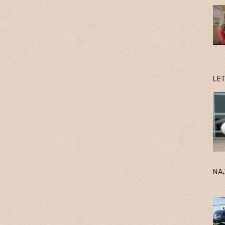
LE
NA