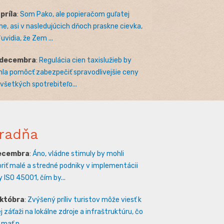
apríla
:
Som Pako, ale popieračom guľatej
e, asi v nasledujúcich dňoch praskne cievka,
uvidia, že Zem ...
 decembra
:
Regulácia cien taxislužieb by
la pomôcť zabezpečiť spravodlivejšie ceny
 všetkých spotrebiteľo...
radňa
decembra
:
Áno, vládne stimuly by mohli
riť malé a stredné podniky v implementácii
 ISO 45001, čím by...
októbra
:
Zvýšený príliv turistov môže viesť k
 záťaži na lokálne zdroje a infraštruktúru, čo
mať n...