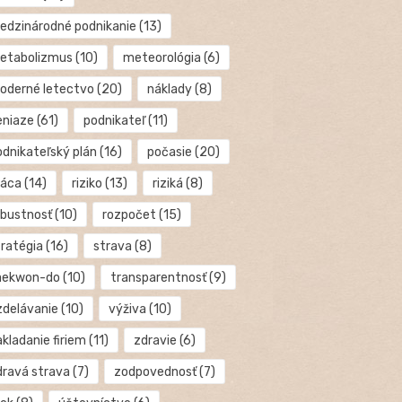
edzinárodné podnikanie
(13)
etabolizmus
(10)
meteorológia
(6)
oderné letectvo
(20)
náklady
(8)
eniaze
(61)
podnikateľ
(11)
odnikateľský plán
(16)
počasie
(20)
ráca
(14)
riziko
(13)
riziká
(8)
obustnosť
(10)
rozpočet
(15)
tratégia
(16)
strava
(8)
aekwon-do
(10)
transparentnosť
(9)
zdelávanie
(10)
výživa
(10)
kladanie firiem
(11)
zdravie
(6)
dravá strava
(7)
zodpovednosť
(7)