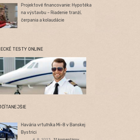
Projektové financovanie: Hypotéka
na výstavbu – Riadenie tranží,
čerpania a kolaudácie
TECKÉ TESTY ONLINE
JČÍTANEJŠIE
Havária vrtuľníka Mi-8 v Banskej
Bystrici
4. 8. 2023
31 komentárov