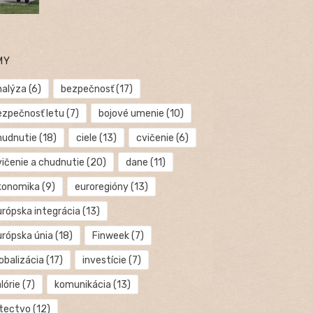
MY
nalýza
(6)
bezpečnosť
(17)
ezpečnosť letu
(7)
bojové umenie
(10)
hudnutie
(18)
ciele
(13)
cvičenie
(6)
vičenie a chudnutie
(20)
dane
(11)
konomika
(9)
euroregióny
(13)
urópska integrácia
(13)
urópska únia
(18)
Finweek
(7)
obalizácia
(17)
investície
(7)
lórie
(7)
komunikácia
(13)
etectvo
(12)