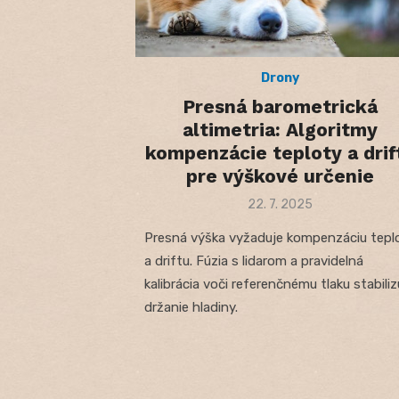
Drony
Presná barometrická
altimetria: Algoritmy
kompenzácie teploty a drif
pre výškové určenie
Posted
22. 7. 2025
on
Presná výška vyžaduje kompenzáciu tepl
a driftu. Fúzia s lidarom a pravidelná
kalibrácia voči referenčnému tlaku stabiliz
držanie hladiny.