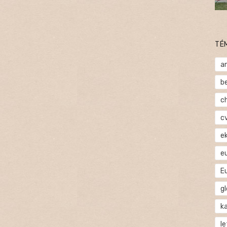
TÉ
a
b
c
c
e
e
E
gl
ka
l