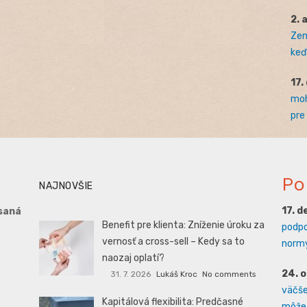
2. 
Zem
keď 
17.
moh
pre
Po
NAJNOVŠIE
17. 
saná
Benefit pre klienta: Zníženie úroku za
podpo
vernosť a cross-sell – Kedy sa to
normy
naozaj oplatí?
24. 
31. 7. 2026
Lukáš Kroc
No comments
väčšej
Kapitálová flexibilita: Predčasné
môže 