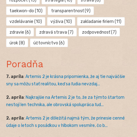
rozpočet
(15)
stratégia
(16)
strava
(8)
taekwon-do
(10)
transparentnosť
(9)
vzdelávanie
(10)
výživa
(10)
zakladanie firiem
(11)
zdravie
(6)
zdravá strava
(7)
zodpovednosť
(7)
úrok
(8)
účtovníctvo
(6)
Poradňa
7. apríla
:
Artemis 2 je krásna pripomienka, že aj tie najväčšie
sny sa môžu stať realitou, keď sa ľudia nevzdaj...
2. apríla
:
Najkrajšie na Artemis 2 je to, že za týmto štartom
nestojí len technika, ale obrovská spolupráca ľud...
2. apríla
:
Artemis 2 je dôležitá najmä tým, že prinesie cenné
údaje o letoch s posádkou v hlbokom vesmíre, čo b...