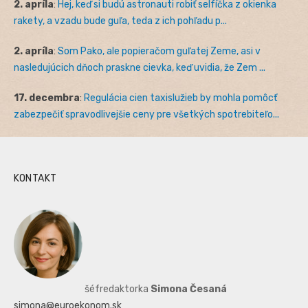
2. apríla
:
Hej, keď si budú astronauti robiť selfíčka z okienka
rakety, a vzadu bude guľa, teda z ich pohľadu p...
2. apríla
:
Som Pako, ale popieračom guľatej Zeme, asi v
nasledujúcich dňoch praskne cievka, keď uvidia, že Zem ...
17. decembra
:
Regulácia cien taxislužieb by mohla pomôcť
zabezpečiť spravodlivejšie ceny pre všetkých spotrebiteľo...
KONTAKT
šéfredaktorka
Simona Česaná
simona@euroekonom.sk