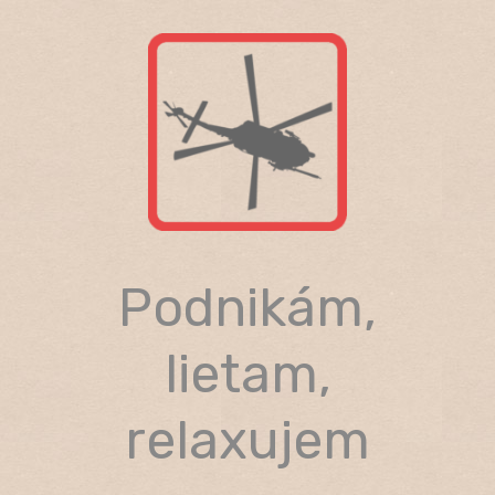
Skip
to
content
Podnikám,
lietam,
relaxujem