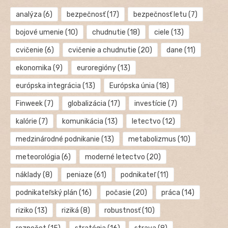
analýza
(6)
bezpečnosť
(17)
bezpečnosť letu
(7)
bojové umenie
(10)
chudnutie
(18)
ciele
(13)
cvičenie
(6)
cvičenie a chudnutie
(20)
dane
(11)
ekonomika
(9)
euroregióny
(13)
európska integrácia
(13)
Európska únia
(18)
Finweek
(7)
globalizácia
(17)
investície
(7)
kalórie
(7)
komunikácia
(13)
letectvo
(12)
medzinárodné podnikanie
(13)
metabolizmus
(10)
meteorológia
(6)
moderné letectvo
(20)
náklady
(8)
peniaze
(61)
podnikateľ
(11)
podnikateľský plán
(16)
počasie
(20)
práca
(14)
riziko
(13)
riziká
(8)
robustnosť
(10)