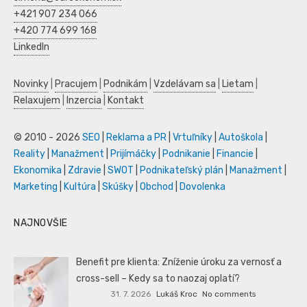
+421 907 234 066
+420 774 699 168
LinkedIn
Novinky
|
Pracujem
|
Podnikám
|
Vzdelávam sa
|
Lietam
|
Relaxujem
|
Inzercia
|
Kontakt
© 2010 - 2026
SEO
|
Reklama a PR
|
Vrtuľníky
|
Autoškola
|
Reality
|
Manažment
|
Prijímáčky
|
Podnikanie
|
Financie
|
Ekonomika
|
Zdravie
|
SWOT
|
Podnikateľský plán
|
Manažment
|
Marketing
|
Kultúra
|
Skúšky
|
Obchod
|
Dovolenka
NAJNOVŠIE
Benefit pre klienta: Zníženie úroku za vernosť a
cross-sell – Kedy sa to naozaj oplatí?
31. 7. 2026
Lukáš Kroc
No comments