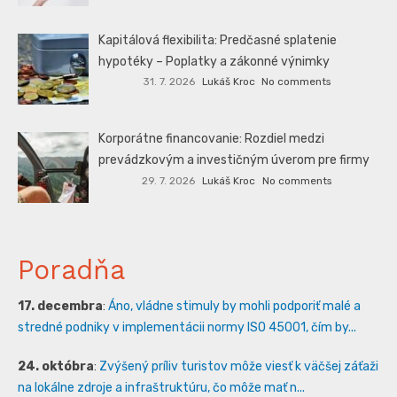
Kapitálová flexibilita: Predčasné splatenie
hypotéky – Poplatky a zákonné výnimky
31. 7. 2026
Lukáš Kroc
No comments
Korporátne financovanie: Rozdiel medzi
prevádzkovým a investičným úverom pre firmy
29. 7. 2026
Lukáš Kroc
No comments
Poradňa
17. decembra
:
Áno, vládne stimuly by mohli podporiť malé a
stredné podniky v implementácii normy ISO 45001, čím by...
24. októbra
:
Zvýšený príliv turistov môže viesť k väčšej záťaži
na lokálne zdroje a infraštruktúru, čo môže mať n...