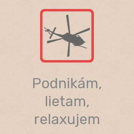
Skip
to
content
Podnikám,
lietam,
relaxujem