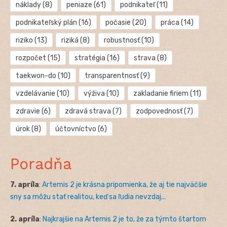
náklady
(8)
peniaze
(61)
podnikateľ
(11)
podnikateľský plán
(16)
počasie
(20)
práca
(14)
riziko
(13)
riziká
(8)
robustnosť
(10)
rozpočet
(15)
stratégia
(16)
strava
(8)
taekwon-do
(10)
transparentnosť
(9)
vzdelávanie
(10)
výživa
(10)
zakladanie firiem
(11)
zdravie
(6)
zdravá strava
(7)
zodpovednosť
(7)
úrok
(8)
účtovníctvo
(6)
Poradňa
7. apríla
:
Artemis 2 je krásna pripomienka, že aj tie najväčšie
sny sa môžu stať realitou, keď sa ľudia nevzdaj...
2. apríla
:
Najkrajšie na Artemis 2 je to, že za týmto štartom