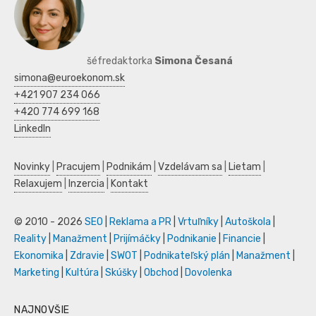
šéfredaktorka
Simona Česaná
simona@euroekonom.sk
+421 907 234 066
+420 774 699 168
LinkedIn
Novinky
|
Pracujem
|
Podnikám
|
Vzdelávam sa
|
Lietam
|
Relaxujem
|
Inzercia
|
Kontakt
© 2010 - 2026
SEO
|
Reklama a PR
|
Vrtuľníky
|
Autoškola
|
Reality
|
Manažment
|
Prijímáčky
|
Podnikanie
|
Financie
|
Ekonomika
|
Zdravie
|
SWOT
|
Podnikateľský plán
|
Manažment
|
Marketing
|
Kultúra
|
Skúšky
|
Obchod
|
Dovolenka
NAJNOVŠIE