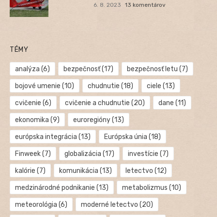
6. 8. 2023
13 komentárov
TÉMY
analýza
(6)
bezpečnosť
(17)
bezpečnosť letu
(7)
bojové umenie
(10)
chudnutie
(18)
ciele
(13)
cvičenie
(6)
cvičenie a chudnutie
(20)
dane
(11)
ekonomika
(9)
euroregióny
(13)
európska integrácia
(13)
Európska únia
(18)
Finweek
(7)
globalizácia
(17)
investície
(7)
kalórie
(7)
komunikácia
(13)
letectvo
(12)
medzinárodné podnikanie
(13)
metabolizmus
(10)
meteorológia
(6)
moderné letectvo
(20)