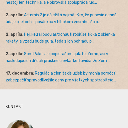
nestojí len technika, ale obrovská spolupráca ľud...
2. apríla
:
Artemis 2 je dôležitá najmä tým, že prinesie cenné
údaje o letoch s posádkou v hlbokom vesmíre, čo b...
2. apríla
:
Hej, keď si budú astronauti robiť selfíčka z okienka
rakety, a vzadu bude guľa, teda z ich pohľadu p...
2. apríla
:
Som Pako, ale popieračom guľatej Zeme, asi v
nasledujúcich dňoch praskne cievka, keď uvidia, že Zem ...
17. decembra
:
Regulácia cien taxislužieb by mohla pomôcť
zabezpečiť spravodlivejšie ceny pre všetkých spotrebiteľo...
KONTAKT