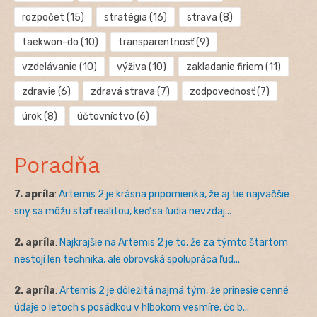
rozpočet
(15)
stratégia
(16)
strava
(8)
taekwon-do
(10)
transparentnosť
(9)
vzdelávanie
(10)
výživa
(10)
zakladanie firiem
(11)
zdravie
(6)
zdravá strava
(7)
zodpovednosť
(7)
úrok
(8)
účtovníctvo
(6)
Poradňa
7. apríla
:
Artemis 2 je krásna pripomienka, že aj tie najväčšie
sny sa môžu stať realitou, keď sa ľudia nevzdaj...
2. apríla
:
Najkrajšie na Artemis 2 je to, že za týmto štartom
nestojí len technika, ale obrovská spolupráca ľud...
2. apríla
:
Artemis 2 je dôležitá najmä tým, že prinesie cenné
údaje o letoch s posádkou v hlbokom vesmíre, čo b...