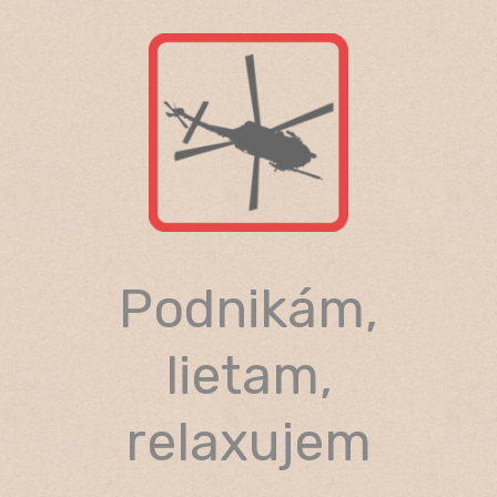
Skip
to
content
Podnikám,
lietam,
relaxujem