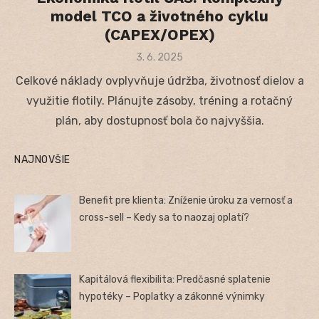
model TCO a životného cyklu
(CAPEX/OPEX)
Posted
3. 6. 2025
on
Celkové náklady ovplyvňuje údržba, životnosť dielov a
využitie flotily. Plánujte zásoby, tréning a rotačný
plán, aby dostupnosť bola čo najvyššia.
NAJNOVŠIE
Benefit pre klienta: Zníženie úroku za vernosť a
cross-sell – Kedy sa to naozaj oplatí?
Kapitálová flexibilita: Predčasné splatenie
hypotéky – Poplatky a zákonné výnimky