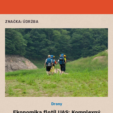
ZNAČKA:
ÚDRŽBA
Drony
Ekonomika flotíl UAS: Komplexný