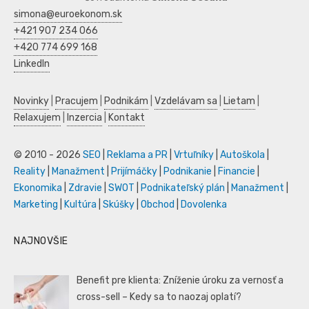
simona@euroekonom.sk
+421 907 234 066
+420 774 699 168
LinkedIn
Novinky
|
Pracujem
|
Podnikám
|
Vzdelávam sa
|
Lietam
|
Relaxujem
|
Inzercia
|
Kontakt
© 2010 - 2026
SEO
|
Reklama a PR
|
Vrtuľníky
|
Autoškola
|
Reality
|
Manažment
|
Prijímáčky
|
Podnikanie
|
Financie
|
Ekonomika
|
Zdravie
|
SWOT
|
Podnikateľský plán
|
Manažment
|
Marketing
|
Kultúra
|
Skúšky
|
Obchod
|
Dovolenka
NAJNOVŠIE
Benefit pre klienta: Zníženie úroku za vernosť a
cross-sell – Kedy sa to naozaj oplatí?