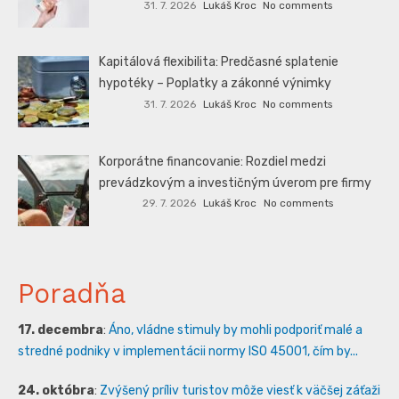
31. 7. 2026
Lukáš Kroc
No comments
Kapitálová flexibilita: Predčasné splatenie
hypotéky – Poplatky a zákonné výnimky
31. 7. 2026
Lukáš Kroc
No comments
Korporátne financovanie: Rozdiel medzi
prevádzkovým a investičným úverom pre firmy
29. 7. 2026
Lukáš Kroc
No comments
Poradňa
17. decembra
:
Áno, vládne stimuly by mohli podporiť malé a
stredné podniky v implementácii normy ISO 45001, čím by...
24. októbra
:
Zvýšený príliv turistov môže viesť k väčšej záťaži