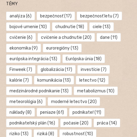
TÉMY
analýza
(6)
bezpečnosť
(17)
bezpečnosť letu
(7)
bojové umenie
(10)
chudnutie
(18)
ciele
(13)
cvičenie
(6)
cvičenie a chudnutie
(20)
dane
(11)
ekonomika
(9)
euroregióny
(13)
európska integrácia
(13)
Európska únia
(18)
Finweek
(7)
globalizácia
(17)
investície
(7)
kalórie
(7)
komunikácia
(13)
letectvo
(12)
medzinárodné podnikanie
(13)
metabolizmus
(10)
meteorológia
(6)
moderné letectvo
(20)
náklady
(8)
peniaze
(61)
podnikateľ
(11)
podnikateľský plán
(16)
počasie
(20)
práca
(14)
riziko
(13)
riziká
(8)
robustnosť
(10)