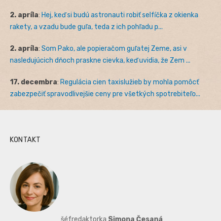
2. apríla
:
Hej, keď si budú astronauti robiť selfíčka z okienka
rakety, a vzadu bude guľa, teda z ich pohľadu p...
2. apríla
:
Som Pako, ale popieračom guľatej Zeme, asi v
nasledujúcich dňoch praskne cievka, keď uvidia, že Zem ...
17. decembra
:
Regulácia cien taxislužieb by mohla pomôcť
zabezpečiť spravodlivejšie ceny pre všetkých spotrebiteľo...
KONTAKT
šéfredaktorka
Simona Česaná