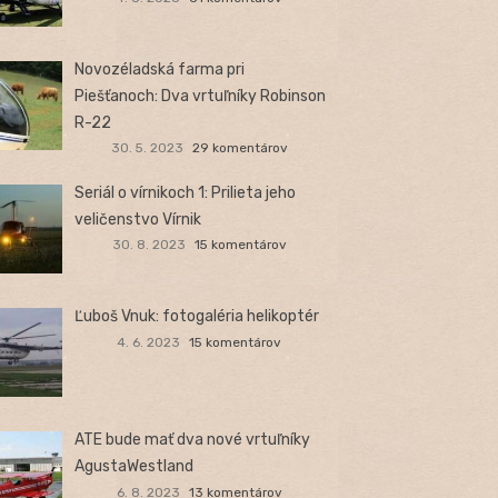
Novozéladská farma pri
Piešťanoch: Dva vrtuľníky Robinson
R-22
30. 5. 2023
29 komentárov
Seriál o vírnikoch 1: Prilieta jeho
veličenstvo Vírnik
30. 8. 2023
15 komentárov
Ľuboš Vnuk: fotogaléria helikoptér
4. 6. 2023
15 komentárov
ATE bude mať dva nové vrtuľníky
AgustaWestland
6. 8. 2023
13 komentárov