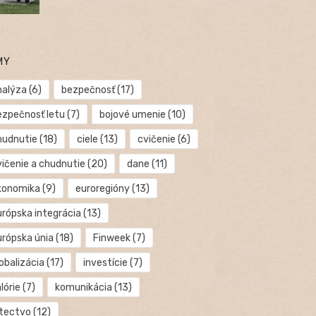
MY
nalýza
(6)
bezpečnosť
(17)
ezpečnosť letu
(7)
bojové umenie
(10)
hudnutie
(18)
ciele
(13)
cvičenie
(6)
vičenie a chudnutie
(20)
dane
(11)
konomika
(9)
euroregióny
(13)
urópska integrácia
(13)
urópska únia
(18)
Finweek
(7)
obalizácia
(17)
investície
(7)
lórie
(7)
komunikácia
(13)
etectvo
(12)