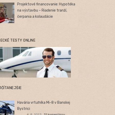
Projektové financovanie: Hypotéka
na výstavbu – Riadenie tranží,
čerpania a kolaudácie
TECKÉ TESTY ONLINE
JČÍTANEJŠIE
Havária vrtuľníka Mi-8 v Banskej
Bystrici
4. 8. 2023
31 komentárov