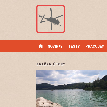
Skip
to
content
home
NOVINKY
TESTY
PRACUJEM
ZNAČKA:
ÚTOKY