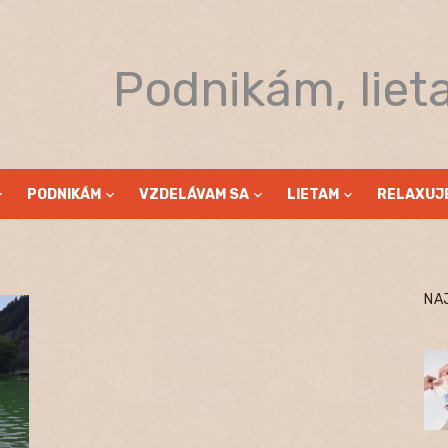
Podnikám, liet
PODNIKÁM
VZDELÁVAM SA
LIETAM
RELAXUJ
NA