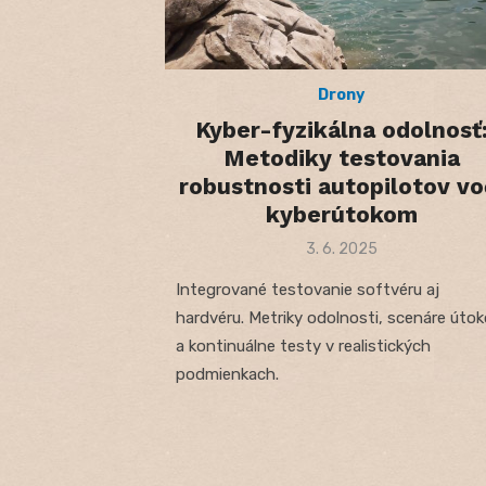
Drony
Kyber-fyzikálna odolnosť
Metodiky testovania
robustnosti autopilotov vo
kyberútokom
Posted
3. 6. 2025
on
Integrované testovanie softvéru aj
hardvéru. Metriky odolnosti, scenáre úto
a kontinuálne testy v realistických
podmienkach.