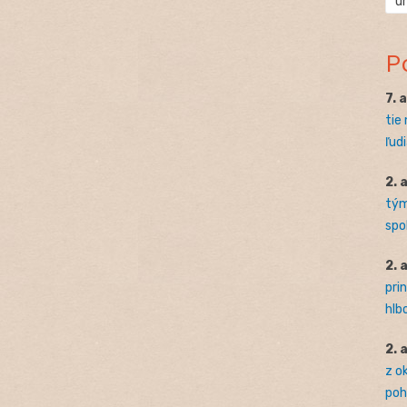
ú
P
7. 
tie
ľudi
2. 
tým
spo
2. 
pri
hlb
2. 
z o
pohľ