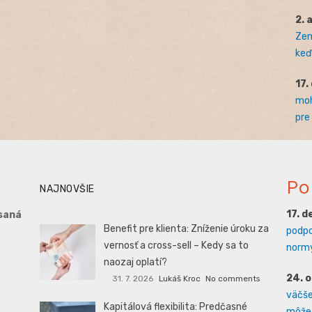
2. 
Zem
keď 
17.
moh
pre
Po
NAJNOVŠIE
17. 
saná
Benefit pre klienta: Zníženie úroku za
podpo
vernosť a cross-sell – Kedy sa to
normy
naozaj oplatí?
24. 
31. 7. 2026
Lukáš Kroc
No comments
väčšej
Kapitálová flexibilita: Predčasné
môže 