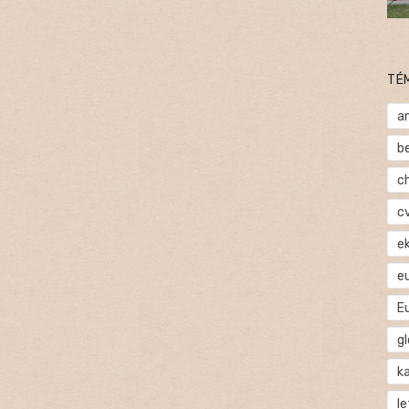
TÉ
a
b
c
c
e
e
E
gl
ka
l