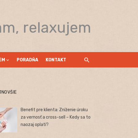
am, relaxujem
EM
PORADŇA
KONTAKT
JNOVŠIE
Benefit pre klienta: Zníženie úroku
za vernosť a cross-sell – Kedy sa to
naozaj oplatí?