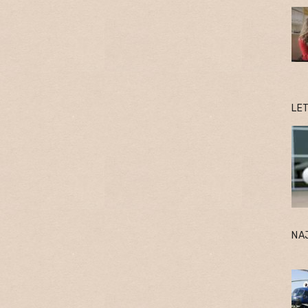
LE
NA