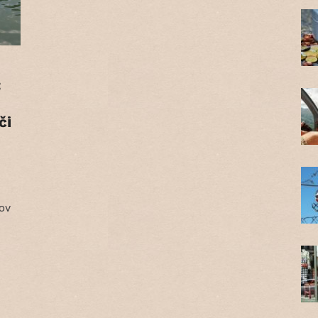
:
či
kov