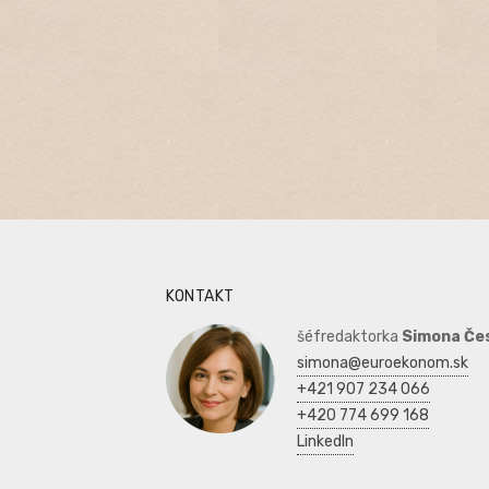
KONTAKT
šéfredaktorka
Simona Če
simona@euroekonom.sk
+421 907 234 066
+420 774 699 168
LinkedIn