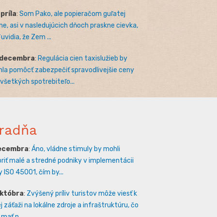
apríla
:
Som Pako, ale popieračom guľatej
e, asi v nasledujúcich dňoch praskne cievka,
uvidia, že Zem ...
 decembra
:
Regulácia cien taxislužieb by
la pomôcť zabezpečiť spravodlivejšie ceny
 všetkých spotrebiteľo...
radňa
decembra
:
Áno, vládne stimuly by mohli
riť malé a stredné podniky v implementácii
 ISO 45001, čím by...
októbra
:
Zvýšený príliv turistov môže viesť k
 záťaži na lokálne zdroje a infraštruktúru, čo
mať n...