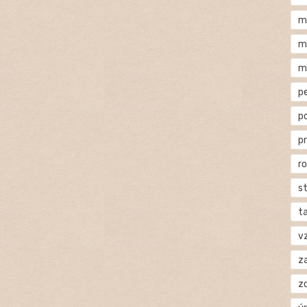
m
m
m
p
p
p
r
s
t
v
za
z