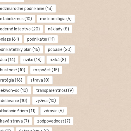
edzinárodné podnikanie
(13)
etabolizmus
(10)
meteorológia
(6)
oderné letectvo
(20)
náklady
(8)
eniaze
(61)
podnikateľ
(11)
odnikateľský plán
(16)
počasie
(20)
ráca
(14)
riziko
(13)
riziká
(8)
obustnosť
(10)
rozpočet
(15)
tratégia
(16)
strava
(8)
aekwon-do
(10)
transparentnosť
(9)
zdelávanie
(10)
výživa
(10)
kladanie firiem
(11)
zdravie
(6)
dravá strava
(7)
zodpovednosť
(7)