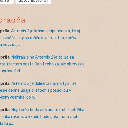
rok
(8)
účtovníctvo
(6)
oradňa
apríla
:
Artemis 2 je krásna pripomienka, že aj
 najväčšie sny sa môžu stať realitou, keď sa
a nevzdaj...
apríla
:
Najkrajšie na Artemis 2 je to, že za
to štartom nestojí len technika, ale obrovská
lupráca ľud...
apríla
:
Artemis 2 je dôležitá najmä tým, že
nesie cenné údaje o letoch s posádkou v
okom vesmíre, čo b...
apríla
:
Hej, keď si budú astronauti robiť selfíčka
kienka rakety, a vzadu bude guľa, teda z ich
adu p...