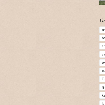
TÉ
a
b
c
c
e
e
E
gl
ka
l