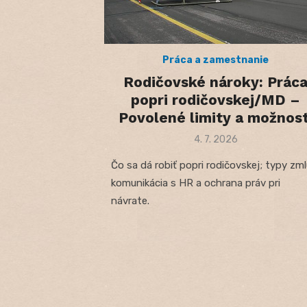
Práca a zamestnanie
Rodičovské nároky: Prác
popri rodičovskej/MD –
Povolené limity a možnost
Posted
4. 7. 2026
on
Čo sa dá robiť popri rodičovskej; typy zml
komunikácia s HR a ochrana práv pri
návrate.