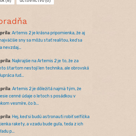
rok
(8)
účtovníctvo
(6)
oradňa
apríla
:
Artemis 2 je krásna pripomienka, že aj
 najväčšie sny sa môžu stať realitou, keď sa
a nevzdaj...
apríla
:
Najkrajšie na Artemis 2 je to, že za
to štartom nestojí len technika, ale obrovská
lupráca ľud...
apríla
:
Artemis 2 je dôležitá najmä tým, že
nesie cenné údaje o letoch s posádkou v
okom vesmíre, čo b...
apríla
:
Hej, keď si budú astronauti robiť selfíčka
kienka rakety, a vzadu bude guľa, teda z ich
adu p...