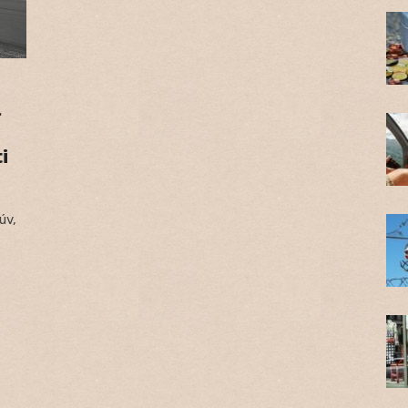
a
i
úv,