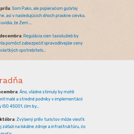
apríla
:
Som Pako, ale popieračom guľatej
e, asi v nasledujúcich dňoch praskne cievka,
uvidia, že Zem ...
 decembra
:
Regulácia cien taxislužieb by
la pomôcť zabezpečiť spravodlivejšie ceny
 všetkých spotrebiteľo...
radňa
decembra
:
Áno, vládne stimuly by mohli
riť malé a stredné podniky v implementácii
 ISO 45001, čím by...
októbra
:
Zvýšený príliv turistov môže viesť k
 záťaži na lokálne zdroje a infraštruktúru, čo
mať n...