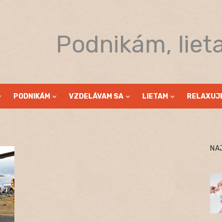
Podnikám, liet
PODNIKÁM
VZDELÁVAM SA
LIETAM
RELAXUJ
NA