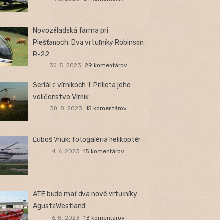
Novozéladská farma pri
Piešťanoch: Dva vrtuľníky Robinson
R-22
30. 5. 2023
29 komentárov
Seriál o vírnikoch 1: Prilieta jeho
veličenstvo Vírnik
30. 8. 2023
15 komentárov
Ľuboš Vnuk: fotogaléria helikoptér
4. 6. 2023
15 komentárov
ATE bude mať dva nové vrtuľníky
AgustaWestland
6. 8. 2023
13 komentárov