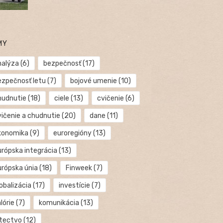
MY
nalýza
(6)
bezpečnosť
(17)
ezpečnosť letu
(7)
bojové umenie
(10)
hudnutie
(18)
ciele
(13)
cvičenie
(6)
vičenie a chudnutie
(20)
dane
(11)
konomika
(9)
euroregióny
(13)
urópska integrácia
(13)
urópska únia
(18)
Finweek
(7)
obalizácia
(17)
investície
(7)
lórie
(7)
komunikácia
(13)
etectvo
(12)