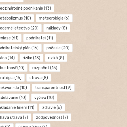
edzinárodné podnikanie
(13)
etabolizmus
(10)
meteorológia
(6)
oderné letectvo
(20)
náklady
(8)
eniaze
(61)
podnikateľ
(11)
odnikateľský plán
(16)
počasie
(20)
ráca
(14)
riziko
(13)
riziká
(8)
obustnosť
(10)
rozpočet
(15)
tratégia
(16)
strava
(8)
aekwon-do
(10)
transparentnosť
(9)
zdelávanie
(10)
výživa
(10)
kladanie firiem
(11)
zdravie
(6)
dravá strava
(7)
zodpovednosť
(7)