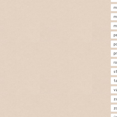
m
m
m
p
p
p
r
s
t
v
za
z