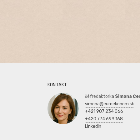
KONTAKT
šéfredaktorka
Simona Če
simona@euroekonom.sk
+421 907 234 066
+420 774 699 168
LinkedIn