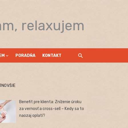
am, relaxujem
EM
PORADŇA
KONTAKT
JNOVŠIE
Benefit pre klienta: Zníženie úroku
za vernosť a cross-sell – Kedy sa to
naozaj oplatí?