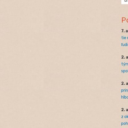
ú
P
7. 
tie
ľudi
2. 
tým
spo
2. 
pri
hlb
2. 
z o
pohľ