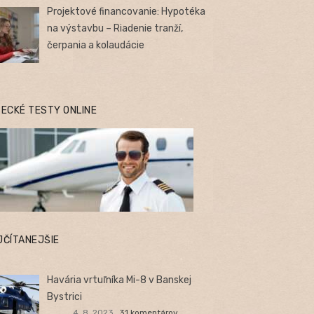
Projektové financovanie: Hypotéka
na výstavbu – Riadenie tranží,
čerpania a kolaudácie
TECKÉ TESTY ONLINE
JČÍTANEJŠIE
Havária vrtuľníka Mi-8 v Banskej
Bystrici
4. 8. 2023
31 komentárov