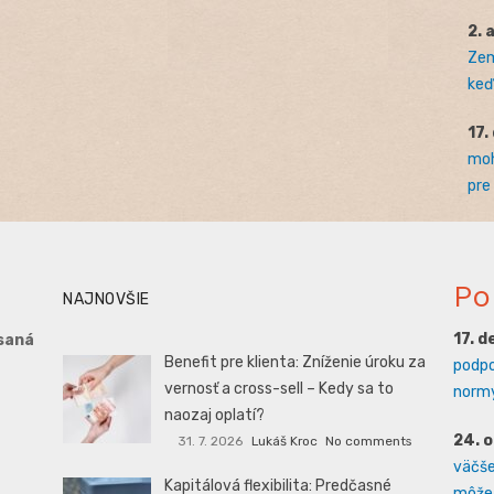
2. 
Zem
keď 
17.
moh
pre
Po
NAJNOVŠIE
17. 
saná
Benefit pre klienta: Zníženie úroku za
podpo
vernosť a cross-sell – Kedy sa to
normy
naozaj oplatí?
24. 
31. 7. 2026
Lukáš Kroc
No comments
väčšej
Kapitálová flexibilita: Predčasné
môže 