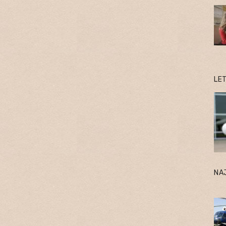
LE
NA