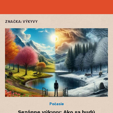
ZNAČKA:
VÝKYVY
Počasie
Sezónne výkyvy: Ako sa budú