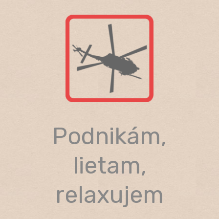
Skip
to
content
Podnikám,
lietam,
relaxujem