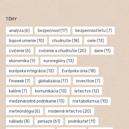
TÉMY
analýza
(6)
bezpečnosť
(17)
bezpečnosť letu
(7)
bojové umenie
(10)
chudnutie
(18)
ciele
(13)
cvičenie
(6)
cvičenie a chudnutie
(20)
dane
(11)
ekonomika
(9)
euroregióny
(13)
európska integrácia
(13)
Európska únia
(18)
Finweek
(7)
globalizácia
(17)
investície
(7)
kalórie
(7)
komunikácia
(13)
letectvo
(12)
medzinárodné podnikanie
(13)
metabolizmus
(10)
meteorológia
(6)
moderné letectvo
(20)
náklady
(8)
peniaze
(61)
podnikateľ
(11)