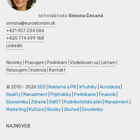
šéfredaktorka
Simona Česaná
simona@euroekonom.sk
+421 907 234 066
+420 774 699 168
LinkedIn
Novinky
|
Pracujem
|
Podnikám
|
Vzdelávam sa
|
Lietam
|
Relaxujem
|
Inzercia
|
Kontakt
© 2010 - 2026
SEO
|
Reklama a PR
|
Vrtuľníky
|
Autoškola
|
Reality
|
Manažment
|
Prijímáčky
|
Podnikanie
|
Financie
|
Ekonomika
|
Zdravie
|
SWOT
|
Podnikateľský plán
|
Manažment
|
Marketing
|
Kultúra
|
Skúšky
|
Obchod
|
Dovolenka
NAJNOVŠIE