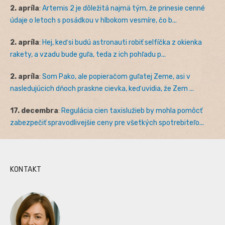
2. apríla
:
Artemis 2 je dôležitá najmä tým, že prinesie cenné
údaje o letoch s posádkou v hlbokom vesmíre, čo b...
2. apríla
:
Hej, keď si budú astronauti robiť selfíčka z okienka
rakety, a vzadu bude guľa, teda z ich pohľadu p...
2. apríla
:
Som Pako, ale popieračom guľatej Zeme, asi v
nasledujúcich dňoch praskne cievka, keď uvidia, že Zem ...
17. decembra
:
Regulácia cien taxislužieb by mohla pomôcť
zabezpečiť spravodlivejšie ceny pre všetkých spotrebiteľo...
KONTAKT