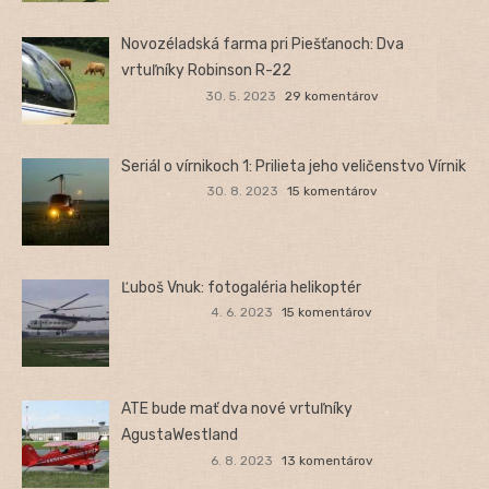
Novozéladská farma pri Piešťanoch: Dva
vrtuľníky Robinson R-22
30. 5. 2023
29 komentárov
Seriál o vírnikoch 1: Prilieta jeho veličenstvo Vírnik
30. 8. 2023
15 komentárov
Ľuboš Vnuk: fotogaléria helikoptér
4. 6. 2023
15 komentárov
ATE bude mať dva nové vrtuľníky
AgustaWestland
6. 8. 2023
13 komentárov