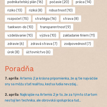
podnikateľský plán
(16)
počasie
(20)
práca
(14)
riziko
(13)
riziká
(8)
robustnosť
(10)
rozpočet
(15)
stratégia
(16)
strava
(8)
taekwon-do
(10)
transparentnosť
(9)
vzdelávanie
(10)
výživa
(10)
zakladanie firiem
(11)
zdravie
(6)
zdravá strava
(7)
zodpovednosť
(7)
úrok
(8)
účtovníctvo
(6)
Poradňa
7. apríla
:
Artemis 2 je krásna pripomienka, že aj tie najväčšie
sny sa môžu stať realitou, keď sa ľudia nevzdaj...
2. apríla
:
Najkrajšie na Artemis 2 je to, že za týmto štartom
nestojí len technika, ale obrovská spolupráca ľud...