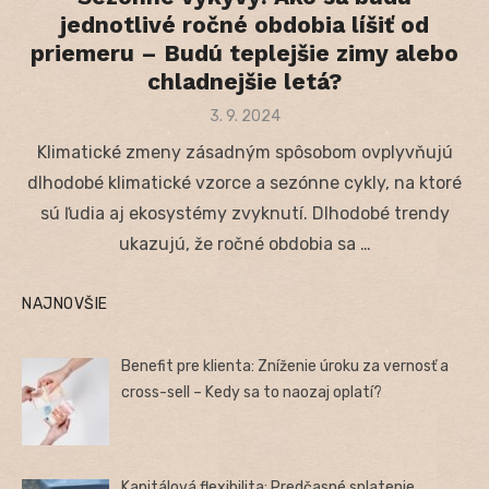
jednotlivé ročné obdobia líšiť od
priemeru – Budú teplejšie zimy alebo
chladnejšie letá?
Posted
3. 9. 2024
on
Klimatické zmeny zásadným spôsobom ovplyvňujú
dlhodobé klimatické vzorce a sezónne cykly, na ktoré
sú ľudia aj ekosystémy zvyknutí. Dlhodobé trendy
ukazujú, že ročné obdobia sa …
NAJNOVŠIE
Benefit pre klienta: Zníženie úroku za vernosť a
cross-sell – Kedy sa to naozaj oplatí?
Kapitálová flexibilita: Predčasné splatenie