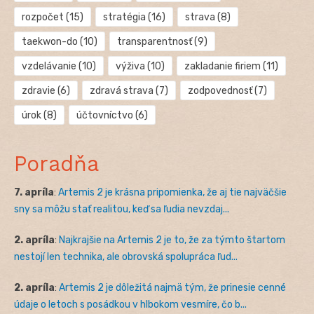
rozpočet
(15)
stratégia
(16)
strava
(8)
taekwon-do
(10)
transparentnosť
(9)
vzdelávanie
(10)
výživa
(10)
zakladanie firiem
(11)
zdravie
(6)
zdravá strava
(7)
zodpovednosť
(7)
úrok
(8)
účtovníctvo
(6)
Poradňa
7. apríla
:
Artemis 2 je krásna pripomienka, že aj tie najväčšie
sny sa môžu stať realitou, keď sa ľudia nevzdaj...
2. apríla
:
Najkrajšie na Artemis 2 je to, že za týmto štartom
nestojí len technika, ale obrovská spolupráca ľud...
2. apríla
:
Artemis 2 je dôležitá najmä tým, že prinesie cenné
údaje o letoch s posádkou v hlbokom vesmíre, čo b...