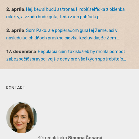
2. apríla
:
Hej, keď si budú astronauti robiť selfíčka z okienka
rakety, a vzadu bude guľa, teda z ich pohľadu p...
2. apríla
:
Som Pako, ale popieračom guľatej Zeme, asi v
nasledujúcich dňoch praskne cievka, keď uvidia, že Zem ...
17. decembra
:
Regulácia cien taxislužieb by mohla pomôcť
zabezpečiť spravodlivejšie ceny pre všetkých spotrebiteľo...
KONTAKT
šéfredaktorka
Simona Česaná