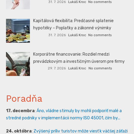
31. 7. 2026
Lukáš Kroc
No comments
Kapitálová flexibilita: Predčasné splatenie
hypotéky – Poplatky a zákonné výnimky
31. 7. 2026
Lukáš Kroc
No comments
Korporátne financovanie: Rozdiel medzi
prevádzkovým a investičným úverom pre firmy
29. 7. 2026
Lukáš Kroc
No comments
Poradňa
17. decembra
:
Áno, vládne stimuly by mohli podporiť malé a
stredné podniky v implementácii normy ISO 45001, čím by...
24. októbra
:
Zvýšený príliv turistov môže viesť k väčšej záťaži