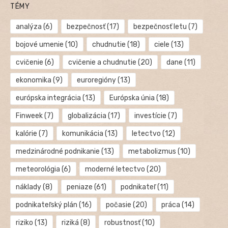
TÉMY
analýza
(6)
bezpečnosť
(17)
bezpečnosť letu
(7)
bojové umenie
(10)
chudnutie
(18)
ciele
(13)
cvičenie
(6)
cvičenie a chudnutie
(20)
dane
(11)
ekonomika
(9)
euroregióny
(13)
európska integrácia
(13)
Európska únia
(18)
Finweek
(7)
globalizácia
(17)
investície
(7)
kalórie
(7)
komunikácia
(13)
letectvo
(12)
medzinárodné podnikanie
(13)
metabolizmus
(10)
meteorológia
(6)
moderné letectvo
(20)
náklady
(8)
peniaze
(61)
podnikateľ
(11)
podnikateľský plán
(16)
počasie
(20)
práca
(14)
riziko
(13)
riziká
(8)
robustnosť
(10)