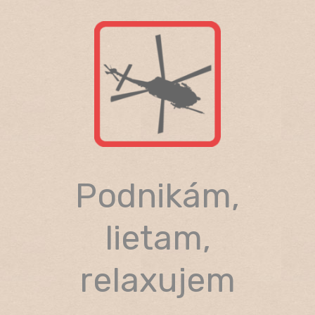
Skip
to
content
Podnikám,
lietam,
relaxujem