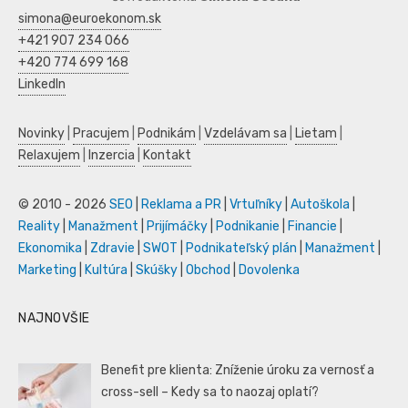
simona@euroekonom.sk
+421 907 234 066
+420 774 699 168
LinkedIn
Novinky
|
Pracujem
|
Podnikám
|
Vzdelávam sa
|
Lietam
|
Relaxujem
|
Inzercia
|
Kontakt
© 2010 - 2026
SEO
|
Reklama a PR
|
Vrtuľníky
|
Autoškola
|
Reality
|
Manažment
|
Prijímáčky
|
Podnikanie
|
Financie
|
Ekonomika
|
Zdravie
|
SWOT
|
Podnikateľský plán
|
Manažment
|
Marketing
|
Kultúra
|
Skúšky
|
Obchod
|
Dovolenka
NAJNOVŠIE
Benefit pre klienta: Zníženie úroku za vernosť a
cross-sell – Kedy sa to naozaj oplatí?