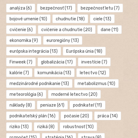
analýza
(6)
bezpečnosť
(17)
bezpečnosť letu
(7)
bojové umenie
(10)
chudnutie
(18)
ciele
(13)
cvičenie
(6)
cvičenie a chudnutie
(20)
dane
(11)
ekonomika
(9)
euroregióny
(13)
európska integrácia
(13)
Európska únia
(18)
Finweek
(7)
globalizácia
(17)
investície
(7)
kalórie
(7)
komunikácia
(13)
letectvo
(12)
medzinárodné podnikanie
(13)
metabolizmus
(10)
meteorológia
(6)
moderné letectvo
(20)
náklady
(8)
peniaze
(61)
podnikateľ
(11)
podnikateľský plán
(16)
počasie
(20)
práca
(14)
riziko
(13)
riziká
(8)
robustnosť
(10)
rozpočet
(15)
stratégia
(16)
strava
(8)