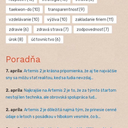
taekwon-do
(10)
transparentnosť
(9)
vzdelávanie
(10)
výživa
(10)
zakladanie firiem
(11)
zdravie
(6)
zdravá strava
(7)
zodpovednosť
(7)
úrok
(8)
účtovníctvo
(6)
Poradňa
7. apríla
:
Artemis 2 je krásna pripomienka, že aj tie najväčšie
sny sa môžu stať realitou, keď sa ľudia nevzdaj...
2. apríla
:
Najkrajšie na Artemis 2 je to, že za týmto štartom
nestojí len technika, ale obrovská spolupráca ľud...
2. apríla
:
Artemis 2 je dôležitá najmä tým, že prinesie cenné
údaje o letoch s posádkou v hlbokom vesmíre, čo b...