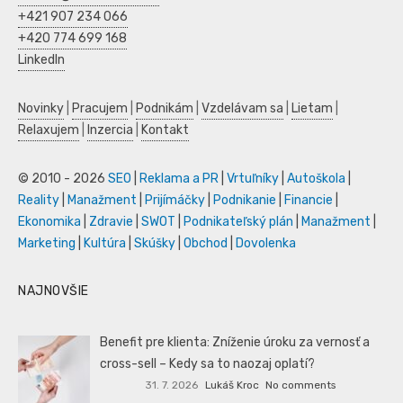
+421 907 234 066
+420 774 699 168
LinkedIn
Novinky
|
Pracujem
|
Podnikám
|
Vzdelávam sa
|
Lietam
|
Relaxujem
|
Inzercia
|
Kontakt
© 2010 - 2026
SEO
|
Reklama a PR
|
Vrtuľníky
|
Autoškola
|
Reality
|
Manažment
|
Prijímáčky
|
Podnikanie
|
Financie
|
Ekonomika
|
Zdravie
|
SWOT
|
Podnikateľský plán
|
Manažment
|
Marketing
|
Kultúra
|
Skúšky
|
Obchod
|
Dovolenka
NAJNOVŠIE
Benefit pre klienta: Zníženie úroku za vernosť a
cross-sell – Kedy sa to naozaj oplatí?
31. 7. 2026
Lukáš Kroc
No comments