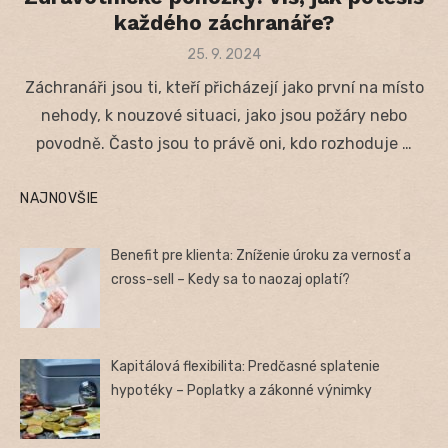
každého záchranáře?
Posted
25. 9. 2024
on
Záchranáři jsou ti, kteří přicházejí jako první na místo
nehody, k nouzové situaci, jako jsou požáry nebo
povodně. Často jsou to právě oni, kdo rozhoduje …
NAJNOVŠIE
Benefit pre klienta: Zníženie úroku za vernosť a
cross-sell – Kedy sa to naozaj oplatí?
Kapitálová flexibilita: Predčasné splatenie
hypotéky – Poplatky a zákonné výnimky