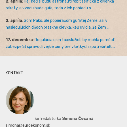
2. apríla
:
Hej, keď si budú astronauti robiť selfíčka z okienka
rakety, a vzadu bude guľa, teda z ich pohľadu p...
2. apríla
:
Som Pako, ale popieračom guľatej Zeme, asi v
nasledujúcich dňoch praskne cievka, keď uvidia, že Zem ...
17. decembra
:
Regulácia cien taxislužieb by mohla pomôcť
zabezpečiť spravodlivejšie ceny pre všetkých spotrebiteľo...
KONTAKT
šéfredaktorka
Simona Česaná
simona@euroekonom.sk