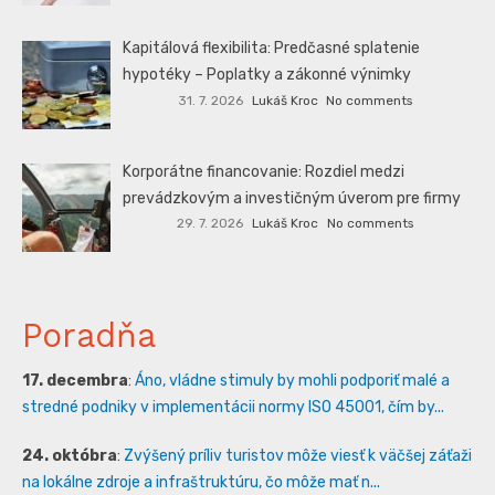
Kapitálová flexibilita: Predčasné splatenie
hypotéky – Poplatky a zákonné výnimky
31. 7. 2026
Lukáš Kroc
No comments
Korporátne financovanie: Rozdiel medzi
prevádzkovým a investičným úverom pre firmy
29. 7. 2026
Lukáš Kroc
No comments
Poradňa
17. decembra
:
Áno, vládne stimuly by mohli podporiť malé a
stredné podniky v implementácii normy ISO 45001, čím by...
24. októbra
:
Zvýšený príliv turistov môže viesť k väčšej záťaži
na lokálne zdroje a infraštruktúru, čo môže mať n...