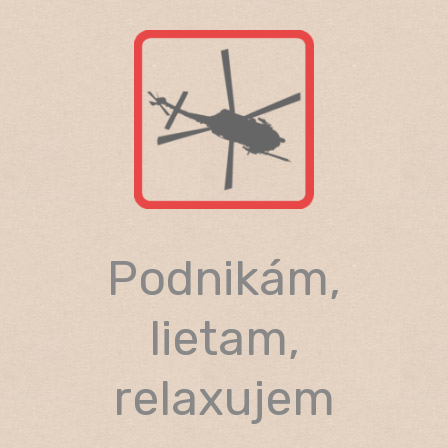
Skip
to
content
Podnikám,
lietam,
relaxujem