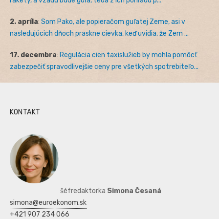
rakety, a vzadu bude guľa, teda z ich pohľadu p...
2. apríla
:
Som Pako, ale popieračom guľatej Zeme, asi v
nasledujúcich dňoch praskne cievka, keď uvidia, že Zem ...
17. decembra
:
Regulácia cien taxislužieb by mohla pomôcť
zabezpečiť spravodlivejšie ceny pre všetkých spotrebiteľo...
KONTAKT
šéfredaktorka
Simona Česaná
simona@euroekonom.sk
+421 907 234 066