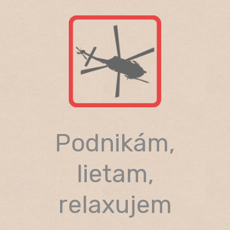
Skip
to
content
Podnikám,
lietam,
relaxujem