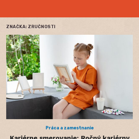
ZNAČKA:
ZRUČNOSTI
Práca a zamestnanie
Kariérne smerovanie: Ročný kariérny