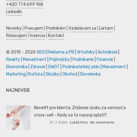
+420 774 699 168
LinkedIn
Novinky
|
Pracujem
|
Podnikám
|
Vzdelávam sa
|
Lietam
|
Relaxujem
|
Inzercia
|
Kontakt
© 2010 - 2026
SEO
|
Reklama a PR
|
Vrtuľníky
|
Autoškola
|
Reality
|
Manažment
|
Prijímáčky
|
Podnikanie
|
Financie
|
Ekonomika
|
Zdravie
|
SWOT
|
Podnikateľský plán
|
Manažment
|
Marketing
|
Kultúra
|
Skúšky
|
Obchod
|
Dovolenka
NAJNOVŠIE
Benefit pre klienta: Zníženie úroku za vernosť a
cross-sell – Kedy sa to naozaj oplatí?
31. 7. 2026
Lukáš Kroc
No comments