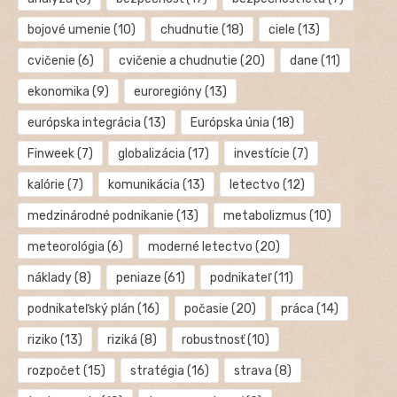
bojové umenie
(10)
chudnutie
(18)
ciele
(13)
cvičenie
(6)
cvičenie a chudnutie
(20)
dane
(11)
ekonomika
(9)
euroregióny
(13)
európska integrácia
(13)
Európska únia
(18)
Finweek
(7)
globalizácia
(17)
investície
(7)
kalórie
(7)
komunikácia
(13)
letectvo
(12)
medzinárodné podnikanie
(13)
metabolizmus
(10)
meteorológia
(6)
moderné letectvo
(20)
náklady
(8)
peniaze
(61)
podnikateľ
(11)
podnikateľský plán
(16)
počasie
(20)
práca
(14)
riziko
(13)
riziká
(8)
robustnosť
(10)
rozpočet
(15)
stratégia
(16)
strava
(8)