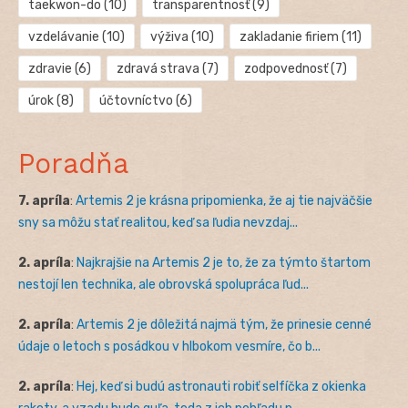
taekwon-do
(10)
transparentnosť
(9)
vzdelávanie
(10)
výživa
(10)
zakladanie firiem
(11)
zdravie
(6)
zdravá strava
(7)
zodpovednosť
(7)
úrok
(8)
účtovníctvo
(6)
Poradňa
7. apríla
:
Artemis 2 je krásna pripomienka, že aj tie najväčšie
sny sa môžu stať realitou, keď sa ľudia nevzdaj...
2. apríla
:
Najkrajšie na Artemis 2 je to, že za týmto štartom
nestojí len technika, ale obrovská spolupráca ľud...
2. apríla
:
Artemis 2 je dôležitá najmä tým, že prinesie cenné
údaje o letoch s posádkou v hlbokom vesmíre, čo b...
2. apríla
:
Hej, keď si budú astronauti robiť selfíčka z okienka