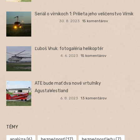
Seriál o vírnikoch 1: Prilieta jeho veličenstvo Vírnik
30. 8. 2023
15 komentárov
Ľuboš Vnuk: fotogaléria helikoptér
4. 6. 2023
15 komentárov
ATE bude mať dva nové vrtuľníky
AgustaWestland
6. 8. 2023
13 komentárov
TÉMY
analýza
(6)
bezpečnosť
(17)
bezpečnosť letu
(7)