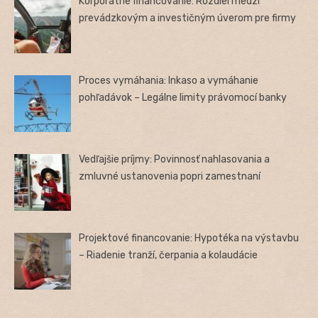
Korporátne financovanie: Rozdiel medzi
prevádzkovým a investičným úverom pre firmy
Proces vymáhania: Inkaso a vymáhanie
pohľadávok – Legálne limity právomocí banky
Vedľajšie príjmy: Povinnosť nahlasovania a
zmluvné ustanovenia popri zamestnaní
Projektové financovanie: Hypotéka na výstavbu
– Riadenie tranží, čerpania a kolaudácie