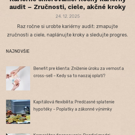
audit – Zručnosti, ciele, akčné kroky
Posted
24. 12. 2025
on
Raz ročne si urobte kariérny audit: zmapujte
zručnosti a ciele, naplánujte kroky a sledujte progres.
NAJNOVŠIE
Benefit pre klienta: Zníženie úroku za vernosť a
cross-sell – Kedy sa to naozaj oplatí?
Kapitálová flexibilita: Predčasné splatenie
hypotéky – Poplatky a zákonné výnimky