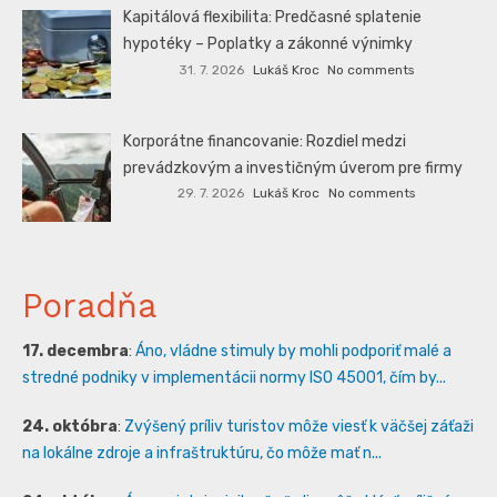
Kapitálová flexibilita: Predčasné splatenie
hypotéky – Poplatky a zákonné výnimky
31. 7. 2026
Lukáš Kroc
No comments
Korporátne financovanie: Rozdiel medzi
prevádzkovým a investičným úverom pre firmy
29. 7. 2026
Lukáš Kroc
No comments
Poradňa
17. decembra
:
Áno, vládne stimuly by mohli podporiť malé a
stredné podniky v implementácii normy ISO 45001, čím by...
24. októbra
:
Zvýšený príliv turistov môže viesť k väčšej záťaži
na lokálne zdroje a infraštruktúru, čo môže mať n...