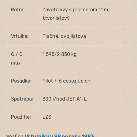
Rotor:
Ľavotočivý s priemerom 11 m,
štvorlistový
Vrtuľka:
Tlačná, dvojlistová
G / G
1 595/2 850 kg
max
Posádka:
Pilot + 6 cestujúcich
Spotreba:
300 l/hod JET A1-L
Použitie:
LZS
Späť na
Vrtuľníky v SR po roku 1993