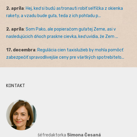
2. apríla
:
Hej, keď si budú astronauti robiť selfíčka z okienka
rakety, a vzadu bude guľa, teda z ich pohľadu p...
2. apríla
:
Som Pako, ale popieračom guľatej Zeme, asi v
nasledujúcich dňoch praskne cievka, keď uvidia, že Zem ...
17. decembra
:
Regulácia cien taxislužieb by mohla pomôcť
zabezpečiť spravodlivejšie ceny pre všetkých spotrebiteľo...
KONTAKT
šéfredaktorka
Simona Česaná