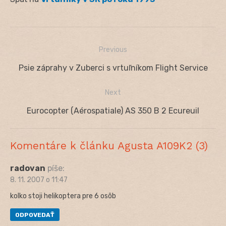
Previous
Navigácia
Previous
Psie záprahy v Zuberci s vrtuľníkom Flight Service
v
post:
Next
článku
Next
Eurocopter (Aérospatiale) AS 350 B 2 Ecureuil
post:
Komentáre k článku Agusta A109K2 (3)
radovan
píše:
8. 11. 2007 o 11:47
kolko stoji helikoptera pre 6 osôb
ODPOVEDAŤ