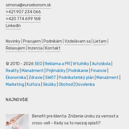
simona@euroekonom.sk
+421 907 234 066
+420 774 699 168
LinkedIn
Novinky
|
Pracujem
|
Podnikám
|
Vzdelávam sa
|
Lietam
|
Relaxujem
|
Inzercia
|
Kontakt
© 2010 - 2026
SEO
|
Reklama a PR
|
Vrtuľníky
|
Autoškola
|
Reality
|
Manažment
|
Prijímáčky
|
Podnikanie
|
Financie
|
Ekonomika
|
Zdravie
|
SWOT
|
Podnikateľský plán
|
Manažment
|
Marketing
|
Kultúra
|
Skúšky
|
Obchod
|
Dovolenka
NAJNOVŠIE
Benefit pre klienta: Zníženie úroku za vernosť a
cross-sell – Kedy sa to naozaj oplatí?