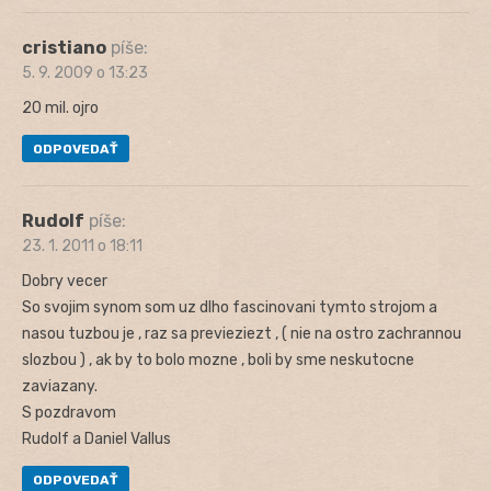
cristiano
píše:
5. 9. 2009 o 13:23
20 mil. ojro
ODPOVEDAŤ
Rudolf
píše:
23. 1. 2011 o 18:11
Dobry vecer
So svojim synom som uz dlho fascinovani tymto strojom a
nasou tuzbou je , raz sa previeziezt , ( nie na ostro zachrannou
slozbou ) , ak by to bolo mozne , boli by sme neskutocne
zaviazany.
S pozdravom
Rudolf a Daniel Vallus
ODPOVEDAŤ