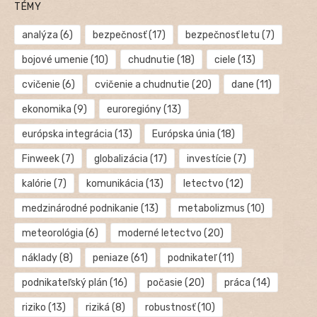
TÉMY
analýza
(6)
bezpečnosť
(17)
bezpečnosť letu
(7)
bojové umenie
(10)
chudnutie
(18)
ciele
(13)
cvičenie
(6)
cvičenie a chudnutie
(20)
dane
(11)
ekonomika
(9)
euroregióny
(13)
európska integrácia
(13)
Európska únia
(18)
Finweek
(7)
globalizácia
(17)
investície
(7)
kalórie
(7)
komunikácia
(13)
letectvo
(12)
medzinárodné podnikanie
(13)
metabolizmus
(10)
meteorológia
(6)
moderné letectvo
(20)
náklady
(8)
peniaze
(61)
podnikateľ
(11)
podnikateľský plán
(16)
počasie
(20)
práca
(14)
riziko
(13)
riziká
(8)
robustnosť
(10)