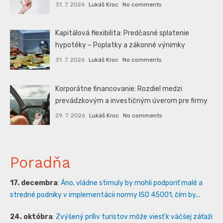
31. 7. 2026
Lukáš Kroc
No comments
Kapitálová flexibilita: Predčasné splatenie
hypotéky – Poplatky a zákonné výnimky
31. 7. 2026
Lukáš Kroc
No comments
Korporátne financovanie: Rozdiel medzi
prevádzkovým a investičným úverom pre firmy
29. 7. 2026
Lukáš Kroc
No comments
Poradňa
17. decembra
:
Áno, vládne stimuly by mohli podporiť malé a
stredné podniky v implementácii normy ISO 45001, čím by...
24. októbra
:
Zvýšený príliv turistov môže viesť k väčšej záťaži