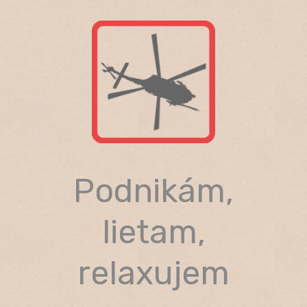
Skip
to
content
Podnikám,
lietam,
relaxujem