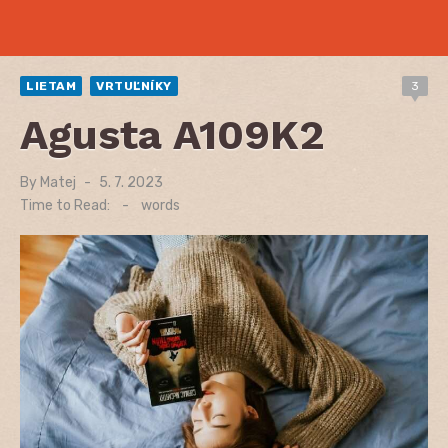
LIETAM
VRTUĽNÍKY
3
Agusta A109K2
By
Matej
Posted
5. 7. 2023
on
Time to Read:
-
words