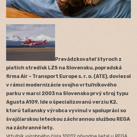
Prevádzkovateľ štyroch z
piatich stredísk LZS na Slovensku, popradská
firma Air – Transport Europe s. r. o. (ATE), doviezol
v rámci modernizácie svojho vrtuľníkového
parku v marci 2003 na Slovensko prvý stroj typu
Agusta A109. Ide o špecializovanú verziu K2,
ktorú taliansky výrobca vyvinul v spolupráci so
švajčiarskou leteckou záchrannou službou REGA
na záchranné lety.
Vrtuľník výrobného čísla 10012 pôvodne lietal u REGA