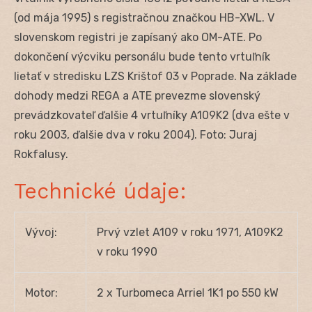
(od mája 1995) s registračnou značkou HB-XWL. V
slovenskom registri je zapísaný ako OM-ATE. Po
dokončení výcviku personálu bude tento vrtuľník
lietať v stredisku LZS Krištof 03 v Poprade. Na základe
dohody medzi REGA a ATE prevezme slovenský
prevádzkovateľ ďalšie 4 vrtuľníky A109K2 (dva ešte v
roku 2003, ďalšie dva v roku 2004). Foto: Juraj
Rokfalusy.
Technické údaje:
Vývoj:
Prvý vzlet A109 v roku 1971, A109K2
v roku 1990
Motor:
2 x Turbomeca Arriel 1K1 po 550 kW