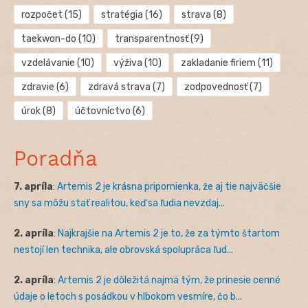
rozpočet
(15)
stratégia
(16)
strava
(8)
taekwon-do
(10)
transparentnosť
(9)
vzdelávanie
(10)
výživa
(10)
zakladanie firiem
(11)
zdravie
(6)
zdravá strava
(7)
zodpovednosť
(7)
úrok
(8)
účtovníctvo
(6)
Poradňa
7. apríla
:
Artemis 2 je krásna pripomienka, že aj tie najväčšie
sny sa môžu stať realitou, keď sa ľudia nevzdaj...
2. apríla
:
Najkrajšie na Artemis 2 je to, že za týmto štartom
nestojí len technika, ale obrovská spolupráca ľud...
2. apríla
:
Artemis 2 je dôležitá najmä tým, že prinesie cenné
údaje o letoch s posádkou v hlbokom vesmíre, čo b...