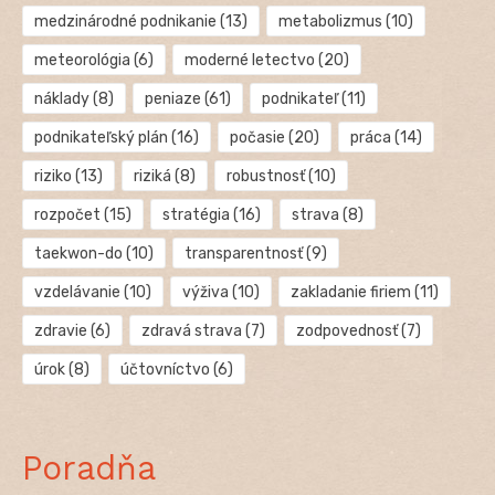
medzinárodné podnikanie
(13)
metabolizmus
(10)
meteorológia
(6)
moderné letectvo
(20)
náklady
(8)
peniaze
(61)
podnikateľ
(11)
podnikateľský plán
(16)
počasie
(20)
práca
(14)
riziko
(13)
riziká
(8)
robustnosť
(10)
rozpočet
(15)
stratégia
(16)
strava
(8)
taekwon-do
(10)
transparentnosť
(9)
vzdelávanie
(10)
výživa
(10)
zakladanie firiem
(11)
zdravie
(6)
zdravá strava
(7)
zodpovednosť
(7)
úrok
(8)
účtovníctvo
(6)
Poradňa