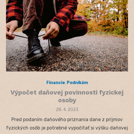
Financie
,
Podnikám
Výpočet daňovej povinnosti fyzickej
osoby
Posted
28. 4. 2023
on
Pred podaním daňového priznania dane z príjmov
fyzických osôb je potrebné vypočítať si výšku daňovej