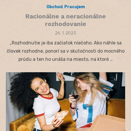
Obchod
,
Pracujem
Racionálne a neracionálne
rozhodovanie
Posted
26. 1. 2023
on
„Rozhodnutie je iba začiatok niečoho. Ako náhle sa
človek rozhodne, ponorí sa v skutočnosti do mocného
prúdu a ten ho unáša na miesto, na ktoré …