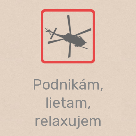
Skip
to
content
Podnikám,
lietam,
relaxujem