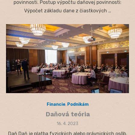
povinnosti. Postup výpočtu daňovej povinnosti:
Výpočet základu dane z čiastkových …
Financie
,
Podnikám
Daňová teória
Posted
16. 4. 2023
on
Daň Daň je platba fyzických alebo právnických osôb,