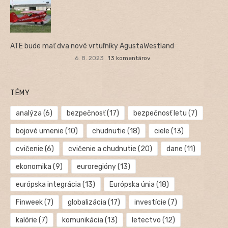
ATE bude mať dva nové vrtuľníky AgustaWestland
6. 8. 2023
13 komentárov
TÉMY
analýza
(6)
bezpečnosť
(17)
bezpečnosť letu
(7)
bojové umenie
(10)
chudnutie
(18)
ciele
(13)
cvičenie
(6)
cvičenie a chudnutie
(20)
dane
(11)
ekonomika
(9)
euroregióny
(13)
európska integrácia
(13)
Európska únia
(18)
Finweek
(7)
globalizácia
(17)
investície
(7)
kalórie
(7)
komunikácia
(13)
letectvo
(12)