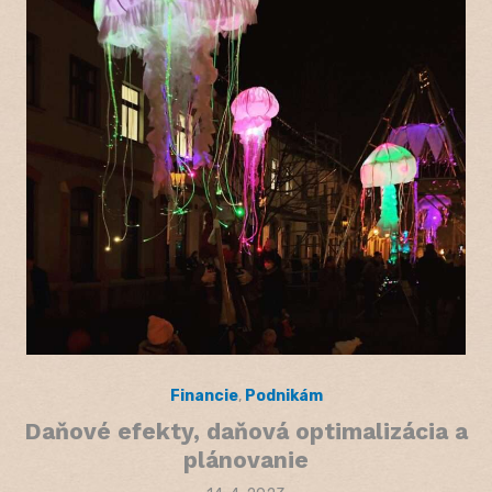
Financie
,
Podnikám
Daňové efekty, daňová optimalizácia a
plánovanie