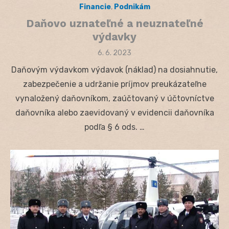
Financie
,
Podnikám
Daňovo uznateľné a neuznateľné
výdavky
Posted
6. 6. 2023
on
Daňovým výdavkom výdavok (náklad) na dosiahnutie,
zabezpečenie a udržanie príjmov preukázateľne
vynaložený daňovníkom, zaúčtovaný v účtovníctve
daňovníka alebo zaevidovaný v evidencii daňovníka
podľa § 6 ods. …