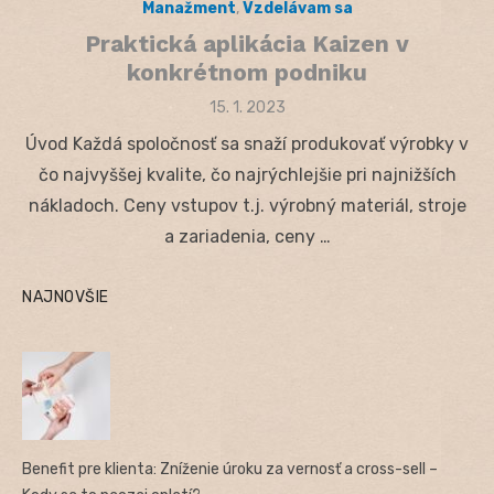
Manažment
,
Vzdelávam sa
Praktická aplikácia Kaizen v
konkrétnom podniku
Posted
15. 1. 2023
on
Úvod Každá spoločnosť sa snaží produkovať výrobky v
čo najvyššej kvalite, čo najrýchlejšie pri najnižších
nákladoch. Ceny vstupov t.j. výrobný materiál, stroje
a zariadenia, ceny …
NAJNOVŠIE
Benefit pre klienta: Zníženie úroku za vernosť a cross-sell –