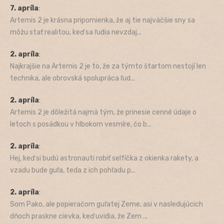
7. apríla
:
Artemis 2 je krásna pripomienka, že aj tie najväčšie sny sa
môžu stať realitou, keď sa ľudia nevzdaj...
2. apríla
:
Najkrajšie na Artemis 2 je to, že za týmto štartom nestojí len
technika, ale obrovská spolupráca ľud...
2. apríla
:
Artemis 2 je dôležitá najmä tým, že prinesie cenné údaje o
letoch s posádkou v hlbokom vesmíre, čo b...
2. apríla
:
Hej, keď si budú astronauti robiť selfíčka z okienka rakety, a
vzadu bude guľa, teda z ich pohľadu p...
2. apríla
:
Som Pako, ale popieračom guľatej Zeme, asi v nasledujúcich
dňoch praskne cievka, keď uvidia, že Zem ...