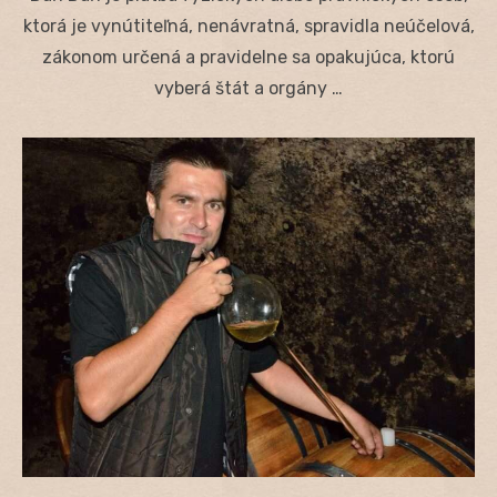
ktorá je vynútiteľná, nenávratná, spravidla neúčelová,
zákonom určená a pravidelne sa opakujúca, ktorú
vyberá štát a orgány …