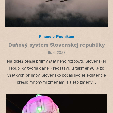
Financie
,
Podnikám
Daňový systém Slovenskej republiky
Posted
15. 4. 2023
on
Najdôležitejšie príjmy štátneho rozpočtu Slovenskej
republiky tvoria dane. Predstavujú takmer 90 % zo
všetkých príjmov. Slovensko počas svojej existencie
prešlo mnohými zmenami a tieto zmeny …