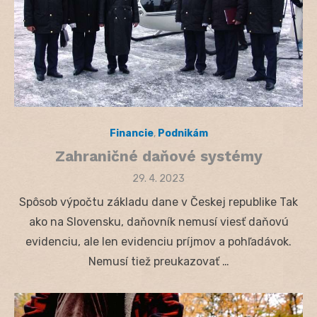
Financie
,
Podnikám
Zahraničné daňové systémy
Posted
29. 4. 2023
on
Spôsob výpočtu základu dane v Českej republike Tak
ako na Slovensku, daňovník nemusí viesť daňovú
evidenciu, ale len evidenciu príjmov a pohľadávok.
Nemusí tiež preukazovať …