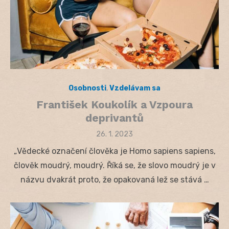
Osobnosti
,
Vzdelávam sa
František Koukolík a Vzpoura
deprivantů
Posted
26. 1. 2023
on
„Vědecké označení člověka je Homo sapiens sapiens,
člověk moudrý, moudrý. Říká se, že slovo moudrý je v
názvu dvakrát proto, že opakovaná lež se stává …