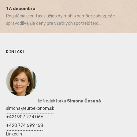
17. decembra
:
Regulácia cien taxislužieb by mohla pomôcť zabezpečiť
spravodlivejšie ceny pre všetkých spotrebiteľo...
KONTAKT
šéfredaktorka
Simona Česaná
simona@euroekonom.sk
+421 907 234 066
+420 774 699 168
LinkedIn