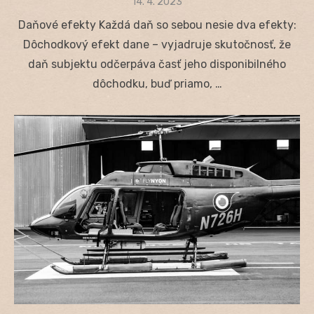
Posted
14. 4. 2023
on
Daňové efekty Každá daň so sebou nesie dva efekty:
Dôchodkový efekt dane – vyjadruje skutočnosť, že
daň subjektu odčerpáva časť jeho disponibilného
dôchodku, buď priamo, …