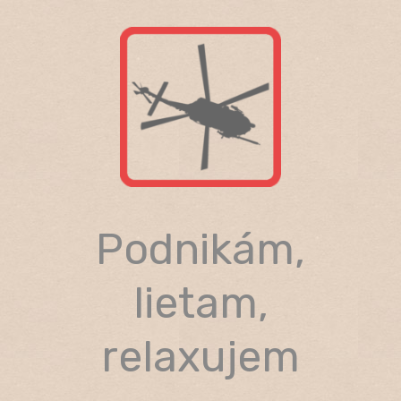
Skip
to
content
Podnikám,
lietam,
relaxujem