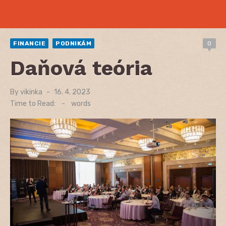
FINANCIE
PODNIKÁM
0
Daňová teória
By
vikinka
Posted
16. 4. 2023
on
Time to Read:
-
words