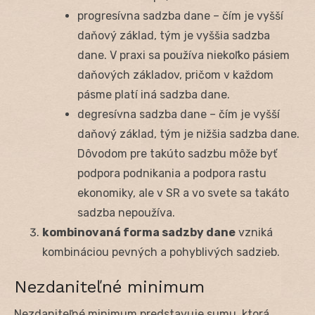
progresívna sadzba dane – čím je vyšší
daňový základ, tým je vyššia sadzba
dane. V praxi sa používa niekoľko pásiem
daňových základov, pričom v každom
pásme platí iná sadzba dane.
degresívna sadzba dane – čím je vyšší
daňový základ, tým je nižšia sadzba dane.
Dôvodom pre takúto sadzbu môže byť
podpora podnikania a podpora rastu
ekonomiky, ale v SR a vo svete sa takáto
sadzba nepoužíva.
kombinovaná forma sadzby dane
vzniká
kombináciou pevných a pohyblivých sadzieb.
Nezdaniteľné minimum
Nezdaniteľné minimum predstavuje sumu, ktorá