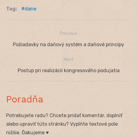
Tag:
dane
Previous
Navigácia
Previous
Požiadavky na daňový systém a daňové princípy
v
post:
Next
článku
Next
Postup pri realizácii kongresového podujatia
post:
Poradňa
Potrebujete radu? Chcete pridať komentár, doplniť
alebo upraviť túto stránku? Vyplňte textové pole
nižšie. Ďakujeme ♥