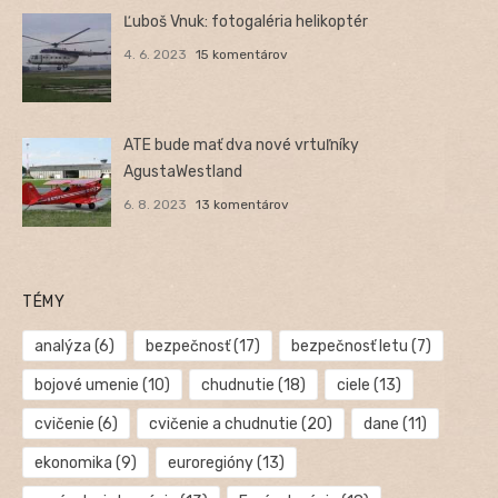
Ľuboš Vnuk: fotogaléria helikoptér
4. 6. 2023
15 komentárov
ATE bude mať dva nové vrtuľníky
AgustaWestland
6. 8. 2023
13 komentárov
TÉMY
analýza
(6)
bezpečnosť
(17)
bezpečnosť letu
(7)
bojové umenie
(10)
chudnutie
(18)
ciele
(13)
cvičenie
(6)
cvičenie a chudnutie
(20)
dane
(11)
ekonomika
(9)
euroregióny
(13)