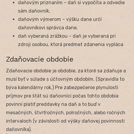
daňovým priznaním – daň si vypočíta a odvedie
sám daňovník,
daňovým výmerom – výšku dane určí
daňovníkovi správca dane,
daň vyberaná zrážkou – daň je vyberaná pri
zdroji osobou, ktorá predmet zdanenia vypláca
Zdaňovacie obdobie
Zdaňovacie obdobie je obdobie, za ktoré sa zdaňuje a
musí byť v súlade s účtovným obdobím. (Spravidla to
býva kalendárny rok.) Pre zabezpečenie plynulosti
príjmov pre štát sú daňovníci počas tohto obdobia
povinní platiť preddavky na daň a to buď v
mesačných, štvrťročných, polročných, alebo ročných
intervaloch (v závislosti od výšky daňovej povinnosti
daňovníka).