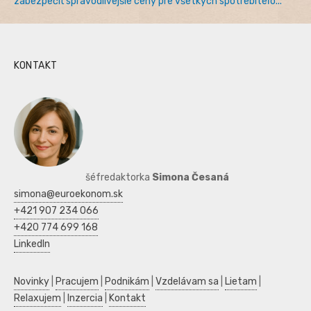
zabezpečiť spravodlivejšie ceny pre všetkých spotrebiteľo...
KONTAKT
šéfredaktorka
Simona Česaná
simona@euroekonom.sk
+421 907 234 066
+420 774 699 168
LinkedIn
Novinky
|
Pracujem
|
Podnikám
|
Vzdelávam sa
|
Lietam
|
Relaxujem
|
Inzercia
|
Kontakt