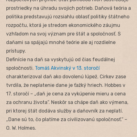
prostriedky na úhradu svojich potrieb. Daňová teória a
politika predstavujú rozsiahlu oblasť politiky štátneho
rozpočtu, ktorá je stredom ekonomického záujmu
vzhľadom na svoj význam pre štát a spoločnosť. S
daňami sa spájajú mnohé teórie ale aj rozdielne
prístupy.
Definície na daň sa vyskytujú od čias feudálnej
spoločnosti.
Tomáš Akvinský v 13. storočí
charakterizoval daň ako dovolenú lúpež. Cirkev zase
tvrdila, že neplatenie dane je ťažký hriech. Hobbes v
17. storočí – „daň je cena za vykúpenie mieru a cena
za ochranu života“. Neskôr sa chápe daň ako výmena,
pri ktorej štát dodáva služby a daňovník za neplatí.
„Dane sú to, čo platíme za civilizovanú spoločnosť.“ –
O. W. Holmes.