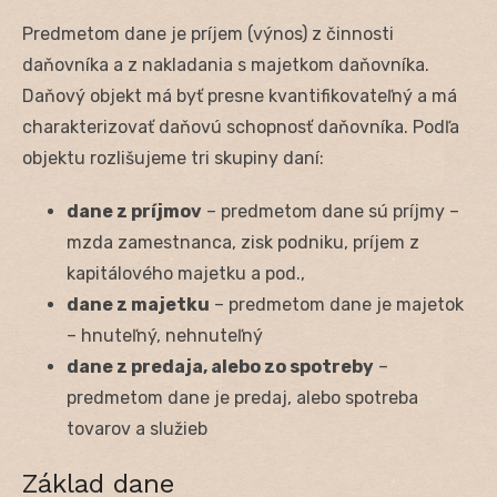
Predmetom dane je príjem (výnos) z činnosti
daňovníka a z nakladania s majetkom daňovníka.
Daňový objekt má byť presne kvantifikovateľný a má
charakterizovať daňovú schopnosť daňovníka. Podľa
objektu rozlišujeme tri skupiny daní:
dane z príjmov
– predmetom dane sú príjmy –
mzda zamestnanca, zisk podniku, príjem z
kapitálového majetku a pod.,
dane z majetku
– predmetom dane je majetok
– hnuteľný, nehnuteľný
dane z predaja, alebo zo spotreby
–
predmetom dane je predaj, alebo spotreba
tovarov a služieb
Základ dane