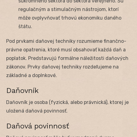
súkromného sektora do sektora verejného. Sú
regulačným a stimulačným nástrojom, ktorí
môže ovplyvňovať trhovú ekonomiku daného
štátu.
Pod prvkami daňovej techniky rozumieme finančno-
právne opatrenia, ktoré musí obsahovať každá daň a
poplatok. Predstavujú formálne náležitosti daňových
zákonov. Prvky daňovej techniky rozdeľujeme na
základné a doplnkové.
Daňovník
Daňovník je osoba (fyzická, alebo právnická), ktorej je
uložená daňová povinnosť.
Daňová povinnosť