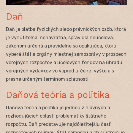
Daň
Daň je platba fyzických alebo právnických osôb, ktorá
je vynútiteľná, nenávratná, spravidla neúčelová,
zákonom určená a pravidelne sa opakujúca, ktorú
vyberá štát a orgány miestnej samosprávy v prospech
verejných rozpočtov a účelových fondov na úhradu
verejných výdavkov vo vopred určenej výške a s
presne určeným termínom splatnosti.
Daňová teória a politika
Daňová teória a politika je jednou z hlavných a
rozhodujúcich oblastí problematiky štátneho
rozpočtu. Daň predstavuje najdôležitejšiu časť
rozpočtových príjmov. Štát pomocou nich sústreďuje