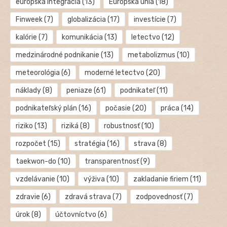
európska integrácia
(13)
Európska únia
(18)
Finweek
(7)
globalizácia
(17)
investície
(7)
kalórie
(7)
komunikácia
(13)
letectvo
(12)
medzinárodné podnikanie
(13)
metabolizmus
(10)
meteorológia
(6)
moderné letectvo
(20)
náklady
(8)
peniaze
(61)
podnikateľ
(11)
podnikateľský plán
(16)
počasie
(20)
práca
(14)
riziko
(13)
riziká
(8)
robustnosť
(10)
rozpočet
(15)
stratégia
(16)
strava
(8)
taekwon-do
(10)
transparentnosť
(9)
vzdelávanie
(10)
výživa
(10)
zakladanie firiem
(11)
zdravie
(6)
zdravá strava
(7)
zodpovednosť
(7)
úrok
(8)
účtovníctvo
(6)