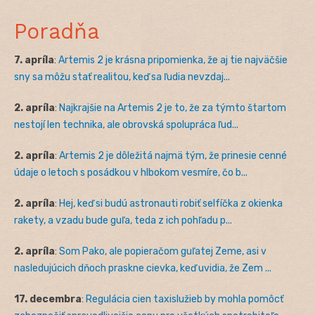
Poradňa
7. apríla
:
Artemis 2 je krásna pripomienka, že aj tie najväčšie
sny sa môžu stať realitou, keď sa ľudia nevzdaj...
2. apríla
:
Najkrajšie na Artemis 2 je to, že za týmto štartom
nestojí len technika, ale obrovská spolupráca ľud...
2. apríla
:
Artemis 2 je dôležitá najmä tým, že prinesie cenné
údaje o letoch s posádkou v hlbokom vesmíre, čo b...
2. apríla
:
Hej, keď si budú astronauti robiť selfíčka z okienka
rakety, a vzadu bude guľa, teda z ich pohľadu p...
2. apríla
:
Som Pako, ale popieračom guľatej Zeme, asi v
nasledujúcich dňoch praskne cievka, keď uvidia, že Zem ...
17. decembra
:
Regulácia cien taxislužieb by mohla pomôcť