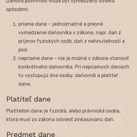
Daňová povinnosť môže byť vymedzený dvoma
spôsobmi:
priame dane – jednoznačné a presné
vymedzenie daňovníka v zákone, napr. daň z
príjmov fyzických osôb, daň z nehnuteľností a
pod.
nepriame dane – nie je možné v zákone stanoviť
konkrétneho daňovníka. Pri nepriamych daniach
tu vystupujú dve osoby, daňovník a platiteľ
dane.
Platiteľ dane
Platiteľom dane je fyzická, alebo právnická osoba,
ktorá musí zo zákona odviesť zinkasovanú daň.
Predmet dane