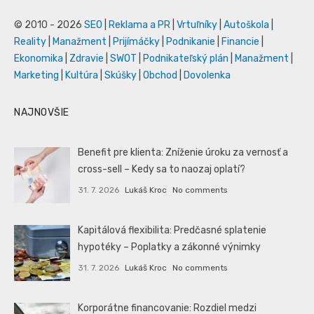
© 2010 - 2026
SEO
|
Reklama a PR
|
Vrtuľníky
|
Autoškola
|
Reality
|
Manažment
|
Prijímáčky
|
Podnikanie
|
Financie
|
Ekonomika
|
Zdravie
|
SWOT
|
Podnikateľský plán
|
Manažment
|
Marketing
|
Kultúra
|
Skúšky
|
Obchod
|
Dovolenka
NAJNOVŠIE
Benefit pre klienta: Zníženie úroku za vernosť a
cross-sell – Kedy sa to naozaj oplatí?
31. 7. 2026
Lukáš Kroc
No comments
Kapitálová flexibilita: Predčasné splatenie
hypotéky – Poplatky a zákonné výnimky
31. 7. 2026
Lukáš Kroc
No comments
Korporátne financovanie: Rozdiel medzi