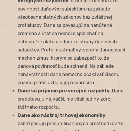
verejných rozpočtov
, ktorá je ukladaná ako
povinnosť daňovým subjektom na základe
všeobecne platných zákonov bez zvláštnej
protislužby. Dane sa považujú za nanútené
bremeno a štát sa nemôže spoliehať na
dobrovoľné platenie daní zo strany daňových
subjektov. Preto musí mať vytvorený donucovací
mechanizmus, ktorým sa zabezpečí to, že
daňová povinnosť bude splnená. Na základe
nenávratnosti dane nemožno očakávať žiadnu
priamu protislužbu a jej reciprocitu.
Dane sú príjmom pre verejné rozpočty.
Dane
predstavujú najväčší, nie však jediný zdroj
štátneho rozpočtu.
Dane ako nástroj trhovej ekonomiky
zabezpečujú presun finančných prostriedkov zo