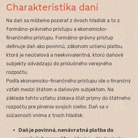
Charakteristika daní
Na daň sa môžeme pozerať z dvoch hľadísk a to z
formálno-právneho prístupu a ekonomicko-
finančného prístupu. Formálno-právny prístup
definuje daň ako povinnú, zákonom určenú platbu,
ktorá je neúčelová a neekvivalentná, ktorú daňové
subjekty odvádzajú do príslušného verejného
rozpočtu.
Podľa ekonomicko-finančného prístupu ide o finančný
vzťah medzi štátom a daňovým subjektom. Na
základe tohto vzťahu získava štát príjmy do štátneho
rozpočtu pre plnenie svojich cieľov. Daň sa v
súčasnosti vníma z troch hľadísk:
Daň je povinná, nenávratná platba do