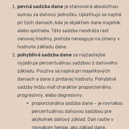
pevná sadzba dane
je stanovená absolútnou
sumou za daňovú jednotku. Uplatňujú sa najmä
pri tých daniach, kde je objektom dane majetok,
alebo spotreba. Táto sadzba neodráža rast
cenovej hladiny, pretože nereaguje na zmeny v
hodnote základu dane.
pohyblivá sadzba dane
sa najčastejšie
vyjadruje percentuálnou sadzbou z daňového
základu. Používa sa najmä pri majetkových
daniach a dane z pridanej hodnoty. Pohyblivé
sadzby môžu mať charakter proporcionálny,
progresívny, alebo degresívny:
proporcionálna sadzba dane – je rovnakou
percentuálnou daňovou sadzbou pre
akýkoľvek daňový základ. Daň rastie v
rovnakom tempe, ako základ dane.