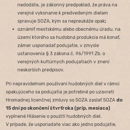
nedodáte, je zákonný predpoklad, že práva na
verejné vykonanie k predvedeným dielam
spravuje SOZA, kým sa nepreukáže opak
;
oznámiť mestskému alebo obecnému úradu, na
území ktorého sa hudobná produkcia má konať,
zámer usporiadať podujatie, v zmysle
ustanovenia § 3 zákona č. 96/1991 Zb. o
verejných kultúrnych podujatiach v znení
neskorších predpisov.
Pri nepravidelnom používaní hudobných diel v rámci
opakujúceho sa podujatia je potrebné po uzavretí
Hromadnej licenčnej zmluvy so SOZA zaslať SOZA
do
15 dní po skončení štvrťroka (príp. mesiaca)
vyplnené Hlásenie o použití hudobných diel.
V prípade, že usporiadate viac ako jedno podujatie,