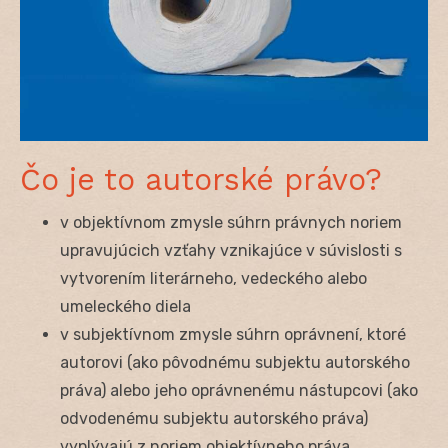
Čo je to autorské právo?
v objektívnom zmysle súhrn právnych noriem
upravujúcich vzťahy vznikajúce v súvislosti s
vytvorením literárneho, vedeckého alebo
umeleckého diela
v subjektívnom zmysle súhrn oprávnení, ktoré
autorovi (ako pôvodnému subjektu autorského
práva) alebo jeho oprávnenému nástupcovi (ako
odvodenému subjektu autorského práva)
vyplývajú z noriem objektívneho práva