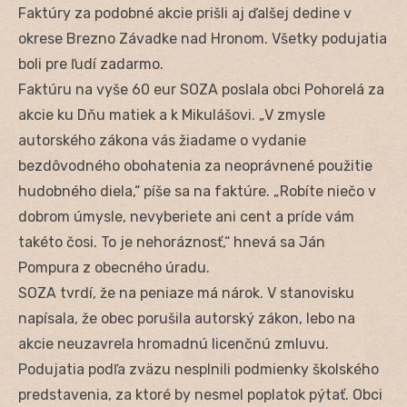
Faktúry za podobné akcie prišli aj ďalšej dedine v
okrese Brezno Závadke nad Hronom. Všetky podujatia
boli pre ľudí zadarmo.
Faktúru na vyše 60 eur SOZA poslala obci Pohorelá za
akcie ku Dňu matiek a k Mikulášovi. „V zmysle
autorského zákona vás žiadame o vydanie
bezdôvodného obohatenia za neoprávnené použitie
hudobného diela,“ píše sa na faktúre. „Robíte niečo v
dobrom úmysle, nevyberiete ani cent a príde vám
takéto čosi. To je nehoráznosť,“ hnevá sa Ján
Pompura z obecného úradu.
SOZA tvrdí, že na peniaze má nárok. V stanovisku
napísala, že obec porušila autorský zákon, lebo na
akcie neuzavrela hromadnú licenčnú zmluvu.
Podujatia podľa zväzu nesplnili podmienky školského
predstavenia, za ktoré by nesmel poplatok pýtať. Obci