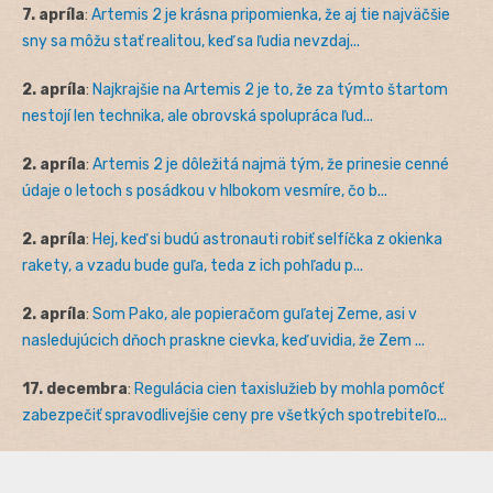
7. apríla
:
Artemis 2 je krásna pripomienka, že aj tie najväčšie
sny sa môžu stať realitou, keď sa ľudia nevzdaj...
2. apríla
:
Najkrajšie na Artemis 2 je to, že za týmto štartom
nestojí len technika, ale obrovská spolupráca ľud...
2. apríla
:
Artemis 2 je dôležitá najmä tým, že prinesie cenné
údaje o letoch s posádkou v hlbokom vesmíre, čo b...
2. apríla
:
Hej, keď si budú astronauti robiť selfíčka z okienka
rakety, a vzadu bude guľa, teda z ich pohľadu p...
2. apríla
:
Som Pako, ale popieračom guľatej Zeme, asi v
nasledujúcich dňoch praskne cievka, keď uvidia, že Zem ...
17. decembra
:
Regulácia cien taxislužieb by mohla pomôcť
zabezpečiť spravodlivejšie ceny pre všetkých spotrebiteľo...