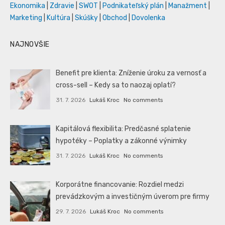
Ekonomika
|
Zdravie
|
SWOT
|
Podnikateľský plán
|
Manažment
|
Marketing
|
Kultúra
|
Skúšky
|
Obchod
|
Dovolenka
NAJNOVŠIE
Benefit pre klienta: Zníženie úroku za vernosť a
cross-sell – Kedy sa to naozaj oplatí?
31. 7. 2026
Lukáš Kroc
No comments
Kapitálová flexibilita: Predčasné splatenie
hypotéky – Poplatky a zákonné výnimky
31. 7. 2026
Lukáš Kroc
No comments
Korporátne financovanie: Rozdiel medzi
prevádzkovým a investičným úverom pre firmy
29. 7. 2026
Lukáš Kroc
No comments