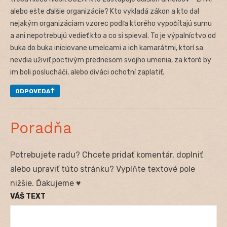
alebo ešte ďalšie organizácie? Kto vykladá zákon a kto dal
nejakým organizáciam vzorec podľa ktorého vypočítajú sumu
a ani nepotrebujú vedieť kto a co si spieval. To je výpalníctvo od
buka do buka iniciovane umelcami a ich kamarátmi, ktorí sa
nevdia uživiť poctivým prednesom svojho umenia, za ktoré by
im boli poslucháči, alebo diváci ochotní zaplatiť.
ODPOVEDAŤ
Poradňa
Potrebujete radu? Chcete pridať komentár, doplniť
alebo upraviť túto stránku? Vyplňte textové pole
nižšie. Ďakujeme ♥
VÁŠ TEXT