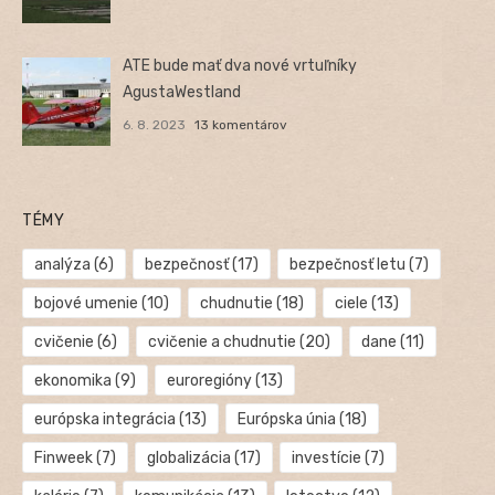
ATE bude mať dva nové vrtuľníky
AgustaWestland
6. 8. 2023
13 komentárov
TÉMY
analýza
(6)
bezpečnosť
(17)
bezpečnosť letu
(7)
bojové umenie
(10)
chudnutie
(18)
ciele
(13)
cvičenie
(6)
cvičenie a chudnutie
(20)
dane
(11)
ekonomika
(9)
euroregióny
(13)
európska integrácia
(13)
Európska únia
(18)
Finweek
(7)
globalizácia
(17)
investície
(7)