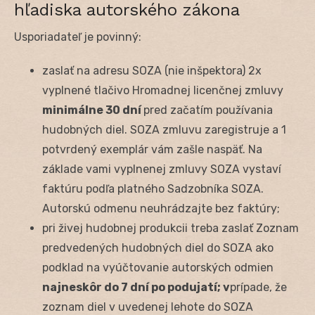
hľadiska autorského zákona
Usporiadateľ je povinný:
zaslať na adresu SOZA (nie inšpektora) 2x
vyplnené tlačivo Hromadnej licenčnej zmluvy
minimálne 30 dní
pred začatím používania
hudobných diel. SOZA zmluvu zaregistruje a 1
potvrdený exemplár vám zašle naspäť. Na
základe vami vyplnenej zmluvy SOZA vystaví
faktúru podľa platného Sadzobníka SOZA.
Autorskú odmenu neuhrádzajte bez faktúry;
pri živej hudobnej produkcii treba zaslať Zoznam
predvedených hudobných diel do SOZA ako
podklad na vyúčtovanie autorských odmien
najneskôr do 7 dní po podujatí; v
prípade, že
zoznam diel v uvedenej lehote do SOZA