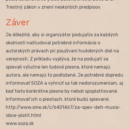
Trestný zákon v znení neskorších predpisov.
Záver
Je dôležité, aby si organizátor podujatia za každých
okolností naštudoval potrebné informácie o
autorských právach pri používaní hudobných diel na
verejnosti. Z príkladu vyplýva, že na podujatí sa
spievali výlučne len ľudové piesne, ktoré nemajú
autora, ale nemajú to podložené. Je potrebné dopredu
informovať SOZA a vyhnúť sa tak nedorozumeniam, aj
keď tieto konkrétne piesne by neboli spoplatňované.
Informovať ich o piesňach, ktoré budú spievané.
http://www.sme.sk/c/6401467/za-spev-deti-musia-
obce-platit.html
www.soza.sk