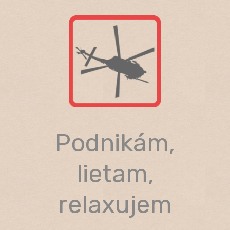
Skip
to
content
Podnikám,
lietam,
relaxujem