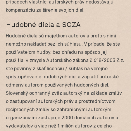
prípadoch vlastníci autorských práv nedostávajú
kompenzáciu za šírenie svojich diel.
Hudobné diela a SOZA
Hudobné diela sú majetkom autorov a preto s nimi
nemožno nakladať bez ich súhlasu. V prípade, že ste
používateľom hudby, bez ohľadu na spôsob jej
použitia, v zmysle Autorského zákona č.618/2003 Z.z.
ste povinný získať licenciu / súhlas na verejné
sprístupňovanie hudobných diel a zaplatiť autorské
odmeny autorom používaných hudobných diel.
Slovenský ochranný zväz autorský na základe zmlúv
o zastupovaní autorských práv a prostredníctvom
recipročných zmlúv so zahraničnými autorskými
organizáciami zastupuje 2000 domácich autorov a
vydavateľov a viac než 1 milión autorov z celého