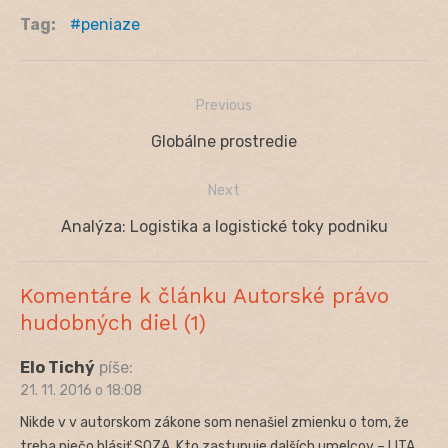
Tag:
peniaze
Previous
Navigácia
Previous
Globálne prostredie
v
post:
Next
článku
Next
Analýza: Logistika a logistické toky podniku
post:
Komentáre k článku Autorské právo
hudobných diel (1)
Elo Tichý
píše:
21. 11. 2016 o 18:08
Nikde v v autorskom zákone som nenašiel zmienku o tom, že
treba niečo hlásiť SOZA. Kto zastupuje dalších umelcov – LITA,