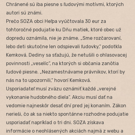
Chránené sú iba piesne s ľudovými motívmi, ktorých
autori sú známi.
Prečo SOZA obci Heľpa vyúčtovala 30 eur za
tohtoročné podujatie ku Dňu matiek, ktoré obec už
dopredu oznámila, nie je známe. „Sme rozčarovaní,
lebo deti skutočne len odspievali ľudovky,“ podotkla
Kemková. Dediny sa sťažujú, že netušili o ohlasovacej
povinnosti „veselíc“, na ktorých si občania zanôtia
ľudové piesne. „Nezamestnávame právnikov, ktorí by
nás na to upozornili,“ hovorí Kemková.
Usporiadateľ musí zväzu oznámiť každé „verejné
vykonanie hudobného diela“. Akciu musí dať na
vedomie najneskôr desať dní pred jej konaním. Zákon
nerieši, čo ak sa niekto spontánne rozhodne podujatie
usporiadať napríklad o tri dni. SOZA získava
informácie o neohlásených akciách najmä z webu a