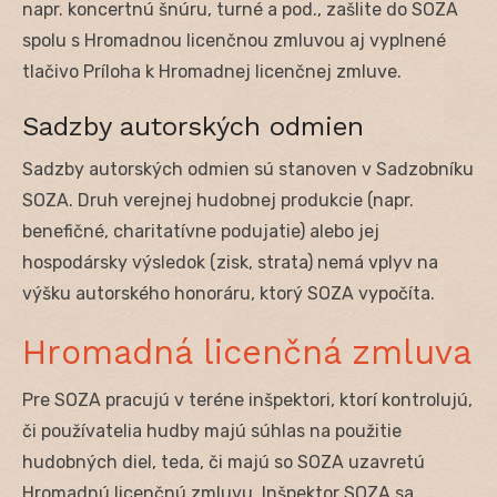
napr. koncertnú šnúru, turné a pod., zašlite do SOZA
spolu s Hromadnou licenčnou zmluvou aj vyplnené
tlačivo Príloha k Hromadnej licenčnej zmluve.
Sadzby autorských odmien
Sadzby autorských odmien sú stanoven v Sadzobníku
SOZA. Druh verejnej hudobnej produkcie (napr.
benefičné, charitatívne podujatie) alebo jej
hospodársky výsledok (zisk, strata) nemá vplyv na
výšku autorského honoráru, ktorý SOZA vypočíta.
Hromadná licenčná zmluva
Pre SOZA pracujú v teréne inšpektori, ktorí kontrolujú,
či používatelia hudby majú súhlas na použitie
hudobných diel, teda, či majú so SOZA uzavretú
Hromadnú licenčnú zmluvu. Inšpektor SOZA sa