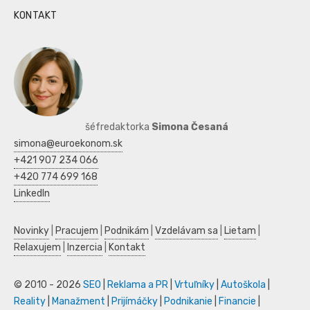
KONTAKT
šéfredaktorka
Simona Česaná
simona@euroekonom.sk
+421 907 234 066
+420 774 699 168
LinkedIn
Novinky
|
Pracujem
|
Podnikám
|
Vzdelávam sa
|
Lietam
|
Relaxujem
|
Inzercia
|
Kontakt
© 2010 - 2026
SEO
|
Reklama a PR
|
Vrtuľníky
|
Autoškola
|
Reality
|
Manažment
|
Prijímáčky
|
Podnikanie
|
Financie
|