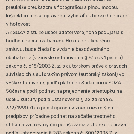
preukáže preukazom s fotografiou a plnou mocou.
Inšpektori nie sú oprávnení vyberať autorské honoráre
v hotovosti.
Ak SOZA zistí, že usporiadateľ verejného podujatia s
hudbou nemá uzatvorenú Hromadnú licenčnú
zmluvu, bude žiadať o vydanie bezdôvodného
obohatenia (v zmysle ustanovenia § 81 ods.1 písm. i)
zákona č. 618/2003 Z. z. o autorskom práve a právach
súvisiacich s autorským právom (autorský zákon)) vo
výške stanovenej podľa platného Sadzobníka SOZA.
Súčasne podá podnet na prejednanie priestupku na
úseku kultúry podľa ustanovenia § 32 zákona č.
372/1990 Zb. o priestupkoch v znení neskorších
predpisov, prípadne podnet na začatie trestného
stíhania za trestný čin porušovania autorského práva
podľa ustanovenia § 283 zákona č. 300/2005 Z. z.