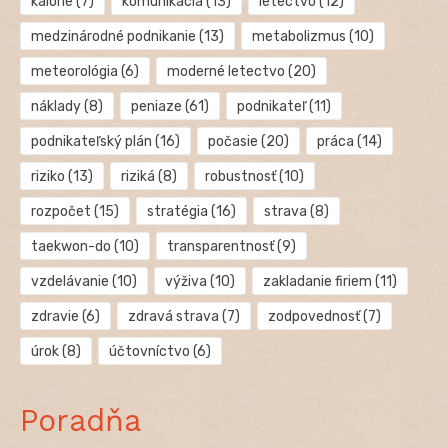
kalórie
(7)
komunikácia
(13)
letectvo
(12)
medzinárodné podnikanie
(13)
metabolizmus
(10)
meteorológia
(6)
moderné letectvo
(20)
náklady
(8)
peniaze
(61)
podnikateľ
(11)
podnikateľský plán
(16)
počasie
(20)
práca
(14)
riziko
(13)
riziká
(8)
robustnosť
(10)
rozpočet
(15)
stratégia
(16)
strava
(8)
taekwon-do
(10)
transparentnosť
(9)
vzdelávanie
(10)
výživa
(10)
zakladanie firiem
(11)
zdravie
(6)
zdravá strava
(7)
zodpovednosť
(7)
úrok
(8)
účtovníctvo
(6)
Poradňa