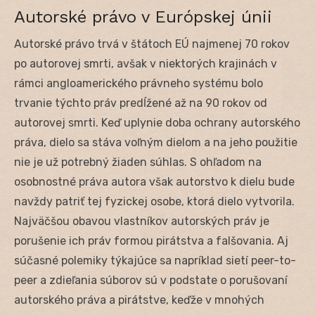
Autorské právo v Európskej únii
Autorské právo trvá v štátoch EÚ najmenej 70 rokov
po autorovej smrti, avšak v niektorých krajinách v
rámci angloamerického právneho systému bolo
trvanie týchto práv predĺžené až na 90 rokov od
autorovej smrti. Keď uplynie doba ochrany autorského
práva, dielo sa stáva voľným dielom a na jeho použitie
nie je už potrebný žiaden súhlas. S ohľadom na
osobnostné práva autora však autorstvo k dielu bude
navždy patriť tej fyzickej osobe, ktorá dielo vytvorila.
Najväčšou obavou vlastníkov autorských práv je
porušenie ich práv formou pirátstva a falšovania. Aj
súčasné polemiky týkajúce sa napríklad sietí peer-to-
peer a zdieľania súborov sú v podstate o porušovaní
autorského práva a pirátstve, keďže v mnohých