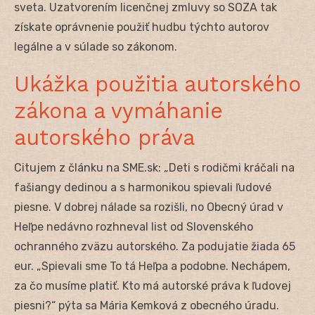
sveta. Uzatvorením licenčnej zmluvy so SOZA tak
získate oprávnenie použiť hudbu týchto autorov
legálne a v súlade so zákonom.
Ukážka použitia autorského
zákona a vymáhanie
autorského práva
Citujem z článku na SME.sk: „Deti s rodičmi kráčali na
fašiangy dedinou a s harmonikou spievali ľudové
piesne. V dobrej nálade sa rozišli, no Obecný úrad v
Heľpe nedávno rozhneval list od Slovenského
ochranného zväzu autorského. Za podujatie žiada 65
eur. „Spievali sme To tá Heľpa a podobne. Nechápem,
za čo musíme platiť. Kto má autorské práva k ľudovej
piesni?“ pýta sa Mária Kemková z obecného úradu.