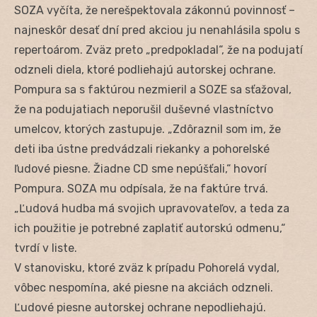
SOZA vyčíta, že nerešpektovala zákonnú povinnosť –
najneskôr desať dní pred akciou ju nenahlásila spolu s
repertoárom. Zväz preto „predpokladal“, že na podujatí
odzneli diela, ktoré podliehajú autorskej ochrane.
Pompura sa s faktúrou nezmieril a SOZE sa sťažoval,
že na podujatiach neporušil duševné vlastníctvo
umelcov, ktorých zastupuje. „Zdôraznil som im, že
deti iba ústne predvádzali riekanky a pohorelské
ľudové piesne. Žiadne CD sme nepúšťali,“ hovorí
Pompura. SOZA mu odpísala, že na faktúre trvá.
„Ľudová hudba má svojich upravovateľov, a teda za
ich použitie je potrebné zaplatiť autorskú odmenu,“
tvrdí v liste.
V stanovisku, ktoré zväz k prípadu Pohorelá vydal,
vôbec nespomína, aké piesne na akciách odzneli.
Ľudové piesne autorskej ochrane nepodliehajú.