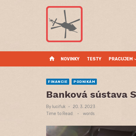
Skip
to
content
home
NOVINKY
TESTY
PRACUJEM
FINANCIE
PODNIKÁM
Banková sústava S
By
lucifuk
Posted
20. 3. 2023
on
Time to Read:
-
words