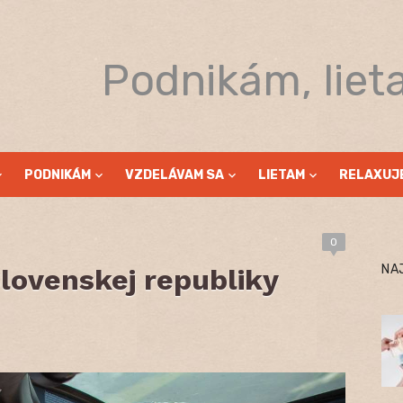
Podnikám, liet
PODNIKÁM
VZDELÁVAM SA
LIETAM
RELAXUJ
0
NA
lovenskej republiky