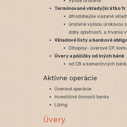
Vyššie úročené
Termínované vklady(krátko 1r ,
dlhodobejšie viazané vklad
úročené vyššou úrokovou s
doby splatnosti, a trvania
Vkladové listy a bankové oblig
Dlhopisy- úverové CP, komu
Úvery a pôžičky od iných bánk
od CB a komerčncých bánk
Aktívne operácie
Úverové operácie
Investičné činnosti banky
Lízing
Úvery