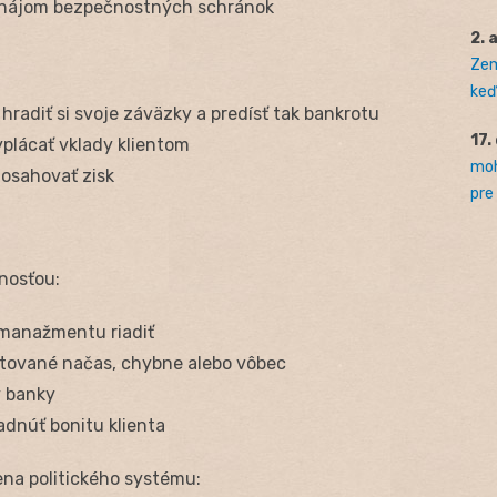
prenájom bezpečnostných schránok
2. 
Zem
keď 
hradiť si svoje záväzky a predísť tak bankrotu
17.
yplácať vklady klientom
moh
dosahovať zisk
pre
nosťou:
 manažmentu riadiť
účtované načas, chybne alebo vôbec
ty banky
adnúť bonitu klienta
mena politického systému: