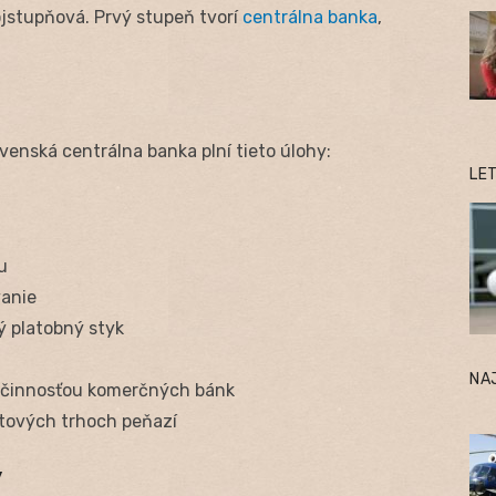
jstupňová. Prvý stupeň tvorí
centrálna banka
,
enská centrálna banka plní tieto úlohy:
LE
u
vanie
 platobný styk
NA
 činnosťou komerčných bánk
tových trhoch peňazí
y