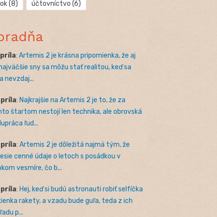
rok
(8)
účtovníctvo
(6)
oradňa
apríla
:
Artemis 2 je krásna pripomienka, že aj
 najväčšie sny sa môžu stať realitou, keď sa
a nevzdaj...
apríla
:
Najkrajšie na Artemis 2 je to, že za
to štartom nestojí len technika, ale obrovská
lupráca ľud...
apríla
:
Artemis 2 je dôležitá najmä tým, že
nesie cenné údaje o letoch s posádkou v
okom vesmíre, čo b...
apríla
:
Hej, keď si budú astronauti robiť selfíčka
kienka rakety, a vzadu bude guľa, teda z ich
adu p...