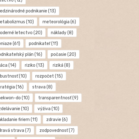
etectvo
(12)
edzinárodné podnikanie
(13)
etabolizmus
(10)
meteorológia
(6)
oderné letectvo
(20)
náklady
(8)
eniaze
(61)
podnikateľ
(11)
odnikateľský plán
(16)
počasie
(20)
ráca
(14)
riziko
(13)
riziká
(8)
obustnosť
(10)
rozpočet
(15)
tratégia
(16)
strava
(8)
aekwon-do
(10)
transparentnosť
(9)
zdelávanie
(10)
výživa
(10)
kladanie firiem
(11)
zdravie
(6)
dravá strava
(7)
zodpovednosť
(7)