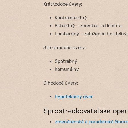
Krátkodobé úvery:
Kontokorentný
Eskontný – zmenkou od klienta
Lombardný – založením hnuteľn
Strednodobé úvery:
Spotrebný
Komunálny
Dlhodobé úvery:
hypotekárny úver
Sprostredkovateľské ope
zmenárenská a poradenská činno