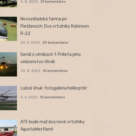
4. 8. 2023
31 komentárov
Novozéladská farma pri
Piešťanoch: Dva vrtuľníky Robinson
R-22
30. 5. 2023
29 komentárov
Seriál o vírnikoch 1: Prilieta jeho
veličenstvo Vírnik
30. 8. 2023
15 komentárov
Ľuboš Vnuk: fotogaléria helikoptér
4. 6. 2023
15 komentárov
ATE bude mať dva nové vrtuľníky
AgustaWestland