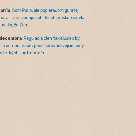
apríla
:
Som Pako, ale popieračom guľatej
e, asi v nasledujúcich dňoch praskne cievka,
uvidia, že Zem ...
 decembra
:
Regulácia cien taxislužieb by
la pomôcť zabezpečiť spravodlivejšie ceny
 všetkých spotrebiteľo...