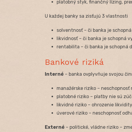
platobný styk, finančný lízing, 
U každej banky sa zisťujú 3 vlastnosti
solventnosť – či banka je schopná 
likvidnosť – či banka je schopná v
rentabilita – či banka je schopná 
Bankové riziká
Interné
– banka ovplyvňuje svojou čin
manažérske riziko – neschopnosť
platobné riziko – platby nie sú z
likvidné riziko – ohrozenie likvidi
úverové riziko – neschopnosť odh
Externé
– politické, vládne riziko – z