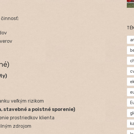
činnosť:
TÉ
adov
a
verov
b
c
né)
c
ty)
e
e
banku veľkým rizikom
E
, stavebné a poistné sporenie)
gl
enie prostriedkov klienta
ka
ilným zdrojom