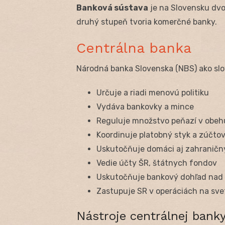
Banková sústava
je na Slovensku dvo
druhý stupeň tvoria komerčné banky.
Centrálna banka
Národná banka Slovenska (NBS) ako slov
Určuje a riadi menovú politiku
Vydáva bankovky a mince
Reguluje množstvo peňazí v obeh
Koordinuje platobný styk a zúčto
Uskutočňuje domáci aj zahraničný
Vedie účty ŠR, štátnych fondov
Uskutočňuje bankový dohľad nad
Zastupuje SR v operáciách na sve
Nástroje centrálnej bank