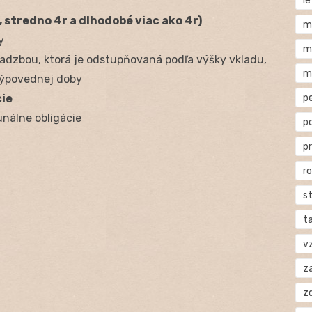
l
 stredno 4r a dlhodobé viac ako 4r)
m
y
m
adzbou, ktorá je odstupňovaná podľa výšky vkladu,
m
 výpovednej doby
cie
p
nálne obligácie
p
p
r
s
t
v
za
z