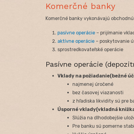
Komerčné banky
Komerčné banky vykonávajú obchodnú 
pasívne operácie
– prijímanie vkl
aktívne operácie
– poskytovanie ú
sprostredkovateľské operácie
Pasívne operácie (depozit
Vklady na požiadanie(bežné úč
najmenej úročené
bez časovej viazanosti
z hľadiska likvidity sú pre 
Úsporné vklady(vkladná knižka
Slúžia na dlhodobejšie ulož
Pre banku sú pomerne stab