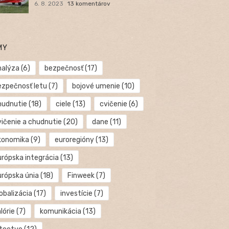
6. 8. 2023
13 komentárov
MY
nalýza
(6)
bezpečnosť
(17)
ezpečnosť letu
(7)
bojové umenie
(10)
hudnutie
(18)
ciele
(13)
cvičenie
(6)
vičenie a chudnutie
(20)
dane
(11)
konomika
(9)
euroregióny
(13)
urópska integrácia
(13)
urópska únia
(18)
Finweek
(7)
obalizácia
(17)
investície
(7)
lórie
(7)
komunikácia
(13)