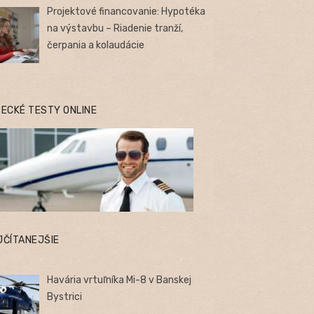
Projektové financovanie: Hypotéka
na výstavbu – Riadenie tranží,
čerpania a kolaudácie
TECKÉ TESTY ONLINE
JČÍTANEJŠIE
Havária vrtuľníka Mi-8 v Banskej
Bystrici