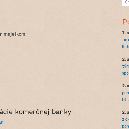
ú
P
7. 
ým majetkom
tie
ľudi
2. 
tým
spo
2. 
pri
hlb
rácie komerčnej banky
2. 
z o
sť
pohľ