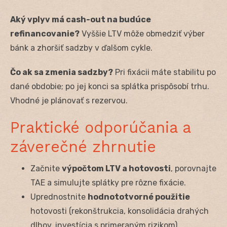
Aký vplyv má cash-out na budúce
refinancovanie?
Vyššie LTV môže obmedziť výber
bánk a zhoršiť sadzby v ďalšom cykle.
Čo ak sa zmenia sadzby?
Pri fixácii máte stabilitu po
dané obdobie; po jej konci sa splátka prispôsobí trhu.
Vhodné je plánovať s rezervou.
Praktické odporúčania a
záverečné zhrnutie
Začnite
výpočtom LTV a hotovosti
, porovnajte
TAE a simulujte splátky pre rôzne fixácie.
Uprednostnite
hodnototvorné použitie
hotovosti (rekonštrukcia, konsolidácia drahých
dlhov, investícia s primeraným rizikom).