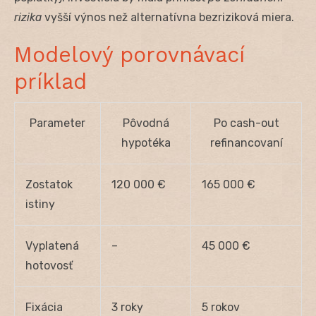
rizika
vyšší výnos než alternatívna bezriziková miera.
Modelový porovnávací
príklad
Parameter
Pôvodná
Po cash-out
hypotéka
refinancovaní
Zostatok
120 000 €
165 000 €
istiny
Vyplatená
–
45 000 €
hotovosť
Fixácia
3 roky
5 rokov