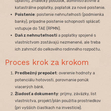
uplatní), znalecký posudok, administratívne a
katastrálne poplatky, poplatok za nové poistenie.
Poistenie
: poistenie nehnuteľnosti (podmienka
banky), prípadne poistenie schopnosti splácať;
vstupuje do TAE (RPMN).
Daň z nehnuteľnosti
a poplatky spojené s
vlastníctvom zostávajú nezmenené, ale treba
ich zahrnúť do celkového rodinného rozpočtu.
Proces krok za krokom
Predbežný prepočet
: overenie hodnoty a
potenciálu hotovosti, porovnanie ponúk
viacerých bánk.
Žiadosť a dokumenty
: príjmy, záväzky, list
vlastníctva, projekt/plán použitia prostriedkov
(pri vyšších čiastkach na investície).