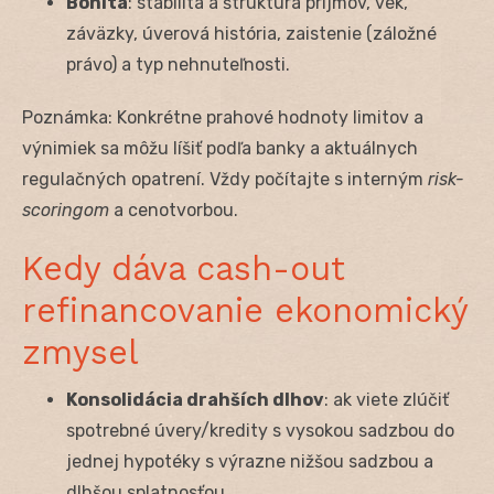
Bonita
: stabilita a štruktúra príjmov, vek,
záväzky, úverová história, zaistenie (záložné
právo) a typ nehnuteľnosti.
Poznámka: Konkrétne prahové hodnoty limitov a
výnimiek sa môžu líšiť podľa banky a aktuálnych
regulačných opatrení. Vždy počítajte s interným
risk-
scoringom
a cenotvorbou.
Kedy dáva cash-out
refinancovanie ekonomický
zmysel
Konsolidácia drahších dlhov
: ak viete zlúčiť
spotrebné úvery/kredity s vysokou sadzbou do
jednej hypotéky s výrazne nižšou sadzbou a
dlhšou splatnosťou.