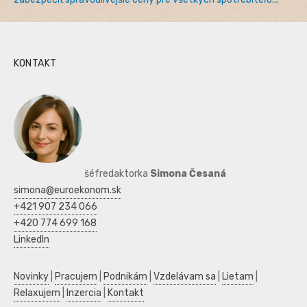
KONTAKT
šéfredaktorka
Simona Česaná
simona@euroekonom.sk
+421 907 234 066
+420 774 699 168
LinkedIn
Novinky
|
Pracujem
|
Podnikám
|
Vzdelávam sa
|
Lietam
|
Relaxujem
|
Inzercia
|
Kontakt