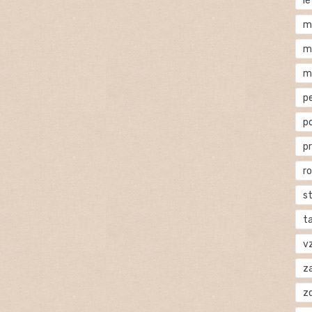
l
m
m
m
p
p
p
r
s
t
v
za
z