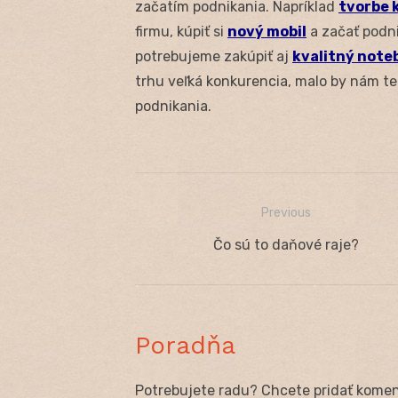
začatím podnikania. Napríklad
tvorbe 
firmu, kúpiť si
nový mobil
a začať podni
potrebujeme zakúpiť aj
kvalitný note
trhu veľká konkurencia, malo by nám ted
podnikania.
Previous
Navigácia
Previous
Čo sú to daňové raje?
v
post:
článku
Poradňa
Potrebujete radu? Chcete pridať koment