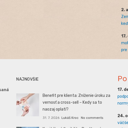
2. 
Zem
keď 
17.
moh
pre
Po
NAJNOVŠIE
17. 
saná
Benefit pre klienta: Zníženie úroku za
podpo
vernosť a cross-sell – Kedy sa to
normy
naozaj oplatí?
24. 
31. 7. 2026
Lukáš Kroc
No comments
väčšej