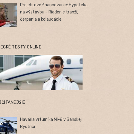
Projektové financovanie: Hypotéka
na výstavbu – Riadenie tranží,
čerpania a kolaudácie
TECKÉ TESTY ONLINE
JČÍTANEJŠIE
Havária vrtuľníka Mi-8 v Banskej
Bystrici