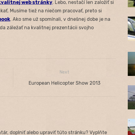
kvalitnej web stránky
. Lebo, nestačí len založiť si
kať. Musíme tiež na niečom pracovať, preto si
book
. Ako sme už spomínali, v dnešnej dobe je na
a záležať na kvalitnej prezentácii svojho
Next
Next
European Helicopter Show 2013
post:
ár, doplniť alebo upraviť túto stránku? Vyplňte