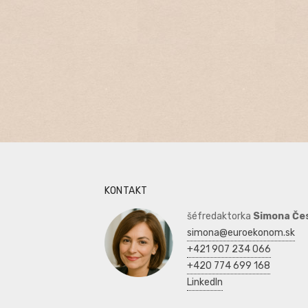
KONTAKT
šéfredaktorka
Simona Če
simona@euroekonom.sk
+421 907 234 066
+420 774 699 168
LinkedIn