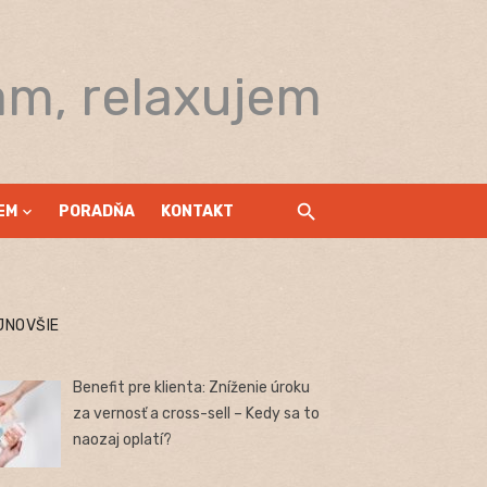
am, relaxujem
EM
PORADŇA
KONTAKT
JNOVŠIE
Benefit pre klienta: Zníženie úroku
za vernosť a cross-sell – Kedy sa to
naozaj oplatí?