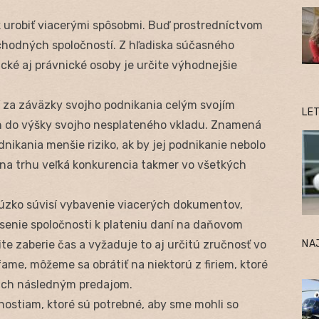
 urobiť viacerými spôsobmi. Buď prostredníctvom
bchodných spoločností. Z hľadiska súčasného
ké aj právnické osoby je určite výhodnejšie
í za záväzky svojho podnikania celým svojím
LE
en do výšky svojho nesplateného vkladu. Znamená
dnikania menšie riziko, ak by jej podnikanie nebolo
 na trhu veľká konkurencia takmer vo všetkých
úzko súvisí vybavenie viacerých dokumentov,
ásenie spoločnosti k plateniu daní na daňovom
NA
te zaberie čas a vyžaduje to aj určitú zručnosť vo
ame, môžeme sa obrátiť na niektorú z firiem, ktoré
 ich následným predajom.
ostiam, ktoré sú potrebné, aby sme mohli so