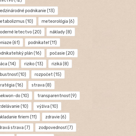
etectvo
(12)
edzinárodné podnikanie
(13)
etabolizmus
(10)
meteorológia
(6)
oderné letectvo
(20)
náklady
(8)
eniaze
(61)
podnikateľ
(11)
odnikateľský plán
(16)
počasie
(20)
ráca
(14)
riziko
(13)
riziká
(8)
obustnosť
(10)
rozpočet
(15)
tratégia
(16)
strava
(8)
aekwon-do
(10)
transparentnosť
(9)
zdelávanie
(10)
výživa
(10)
kladanie firiem
(11)
zdravie
(6)
dravá strava
(7)
zodpovednosť
(7)