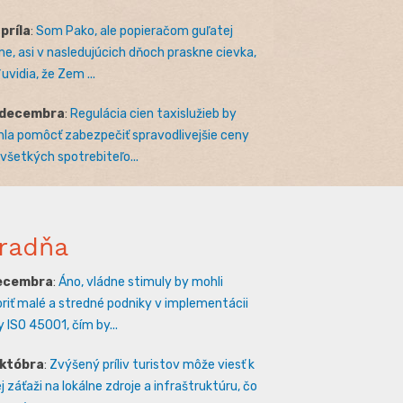
apríla
:
Som Pako, ale popieračom guľatej
e, asi v nasledujúcich dňoch praskne cievka,
uvidia, že Zem ...
 decembra
:
Regulácia cien taxislužieb by
la pomôcť zabezpečiť spravodlivejšie ceny
 všetkých spotrebiteľo...
radňa
decembra
:
Áno, vládne stimuly by mohli
riť malé a stredné podniky v implementácii
 ISO 45001, čím by...
októbra
:
Zvýšený príliv turistov môže viesť k
 záťaži na lokálne zdroje a infraštruktúru, čo