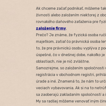
Ak chceme začať podnikať, môžeme tak
živnosti alebo založením niektorej z o
rovnakého daňového zaťaženia pre fyzic
založenie firmy
.
Prečo? Je známe, že fyzická osoba ruč
majetkom, zatiaľ čo právnická osoba l
to, že pre právnickú osobu vyplýva z po
úspešné, čo v dnešnej dobe, nakoľko je
oblastiach, nie je nič zvláštne.
Samozrejme, so založením spoločnosti 
registrácia v obchodnom registri, prihl
úrade a iné. Znamená to, že nám to urči
veciach vybavovania. Ak si na to netrúf
sa zaoberajú zakladaním spoločností a
My sa radšej môžeme venovať iným činn