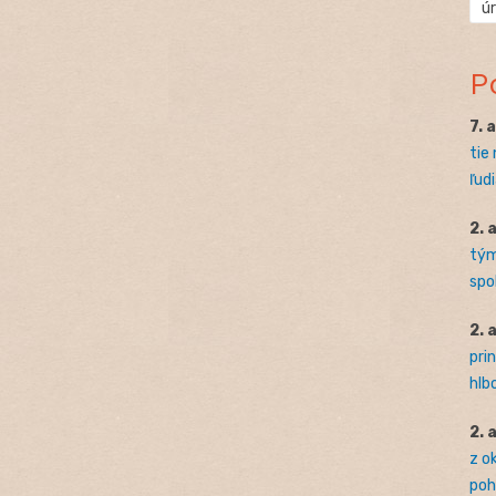
ú
P
7. 
tie
ľudi
2. 
tým
spo
2. 
pri
hlb
2. 
z o
pohľ