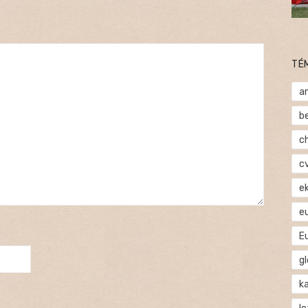
TÉ
a
b
c
c
e
e
E
gl
ka