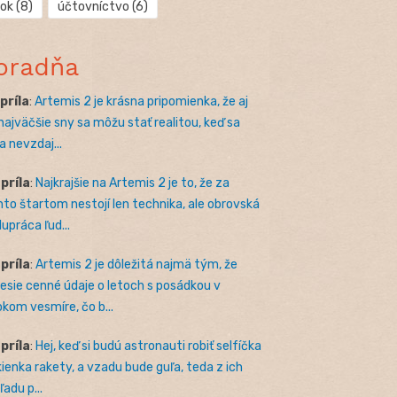
rok
(8)
účtovníctvo
(6)
oradňa
apríla
:
Artemis 2 je krásna pripomienka, že aj
 najväčšie sny sa môžu stať realitou, keď sa
a nevzdaj...
apríla
:
Najkrajšie na Artemis 2 je to, že za
to štartom nestojí len technika, ale obrovská
lupráca ľud...
apríla
:
Artemis 2 je dôležitá najmä tým, že
nesie cenné údaje o letoch s posádkou v
okom vesmíre, čo b...
apríla
:
Hej, keď si budú astronauti robiť selfíčka
kienka rakety, a vzadu bude guľa, teda z ich
adu p...