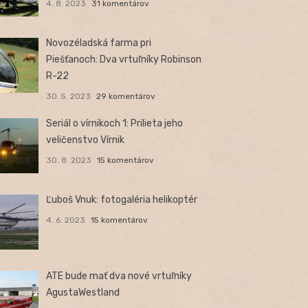
4. 8. 2023
31 komentárov
Novozéladská farma pri
Piešťanoch: Dva vrtuľníky Robinson
R-22
30. 5. 2023
29 komentárov
Seriál o vírnikoch 1: Prilieta jeho
veličenstvo Vírnik
30. 8. 2023
15 komentárov
Ľuboš Vnuk: fotogaléria helikoptér
4. 6. 2023
15 komentárov
ATE bude mať dva nové vrtuľníky
AgustaWestland