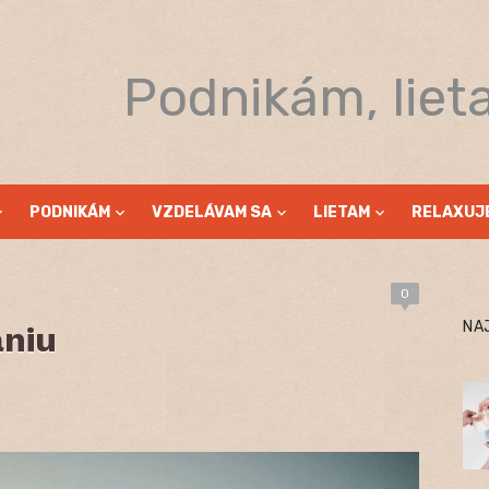
Podnikám, liet
PODNIKÁM
VZDELÁVAM SA
LIETAM
RELAXUJ
0
NA
aniu