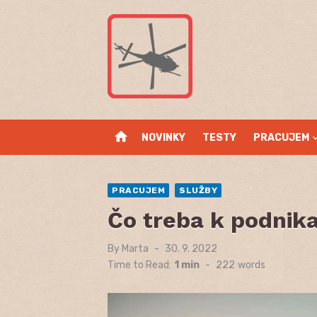
Skip
to
content
home
NOVINKY
TESTY
PRACUJEM
PRACUJEM
SLUŽBY
Čo treba k podnik
By
Marta
Posted
30. 9. 2022
on
Time to Read:
1 min
-
222
words