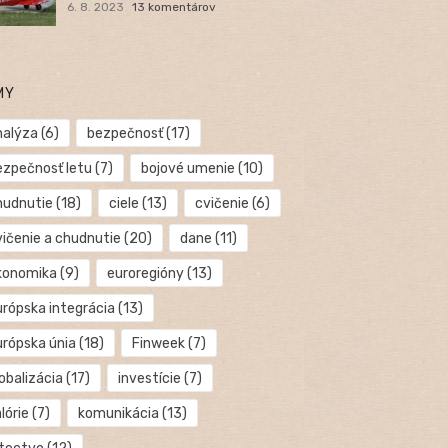
6. 8. 2023
13 komentárov
MY
nalýza
(6)
bezpečnosť
(17)
ezpečnosť letu
(7)
bojové umenie
(10)
hudnutie
(18)
ciele
(13)
cvičenie
(6)
vičenie a chudnutie
(20)
dane
(11)
konomika
(9)
euroregióny
(13)
urópska integrácia
(13)
urópska únia
(18)
Finweek
(7)
obalizácia
(17)
investície
(7)
lórie
(7)
komunikácia
(13)