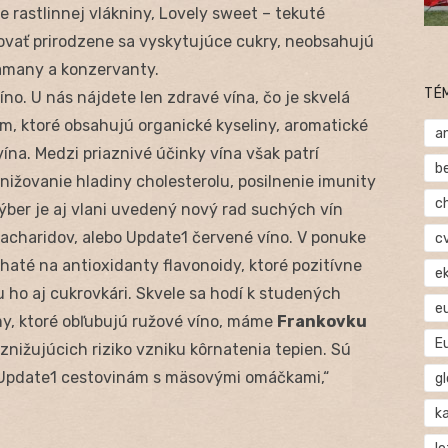
e rastlinnej vlákniny, Lovely sweet – tekuté
hovať prirodzene sa vyskytujúce cukry, neobsahujú
tamany a konzervanty.
TÉ
víno. U nás nájdete len zdravé vína, čo je skvelá
m, ktoré obsahujú organické kyseliny, aromatické
a
vína. Medzi priaznivé účinky vína však patrí
b
nižovanie hladiny cholesterolu, posilnenie imunity
c
ýber je aj vlani uvedený nový rad suchých vín
charidov, alebo Update1 červené víno. V ponuke
c
ohaté na antioxidanty flavonoidy, ktoré pozitívne
e
 ho aj cukrovkári. Skvele sa hodí k studených
e
y, ktoré obľubujú ružové víno, máme
Frankovku
E
nižujúcich riziko vzniku kôrnatenia tepien. Sú
Update1 cestovinám s mäsovými omáčkami,“
gl
ka