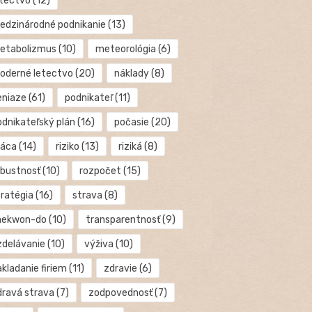
etectvo
(12)
edzinárodné podnikanie
(13)
etabolizmus
(10)
meteorológia
(6)
oderné letectvo
(20)
náklady
(8)
eniaze
(61)
podnikateľ
(11)
odnikateľský plán
(16)
počasie
(20)
ráca
(14)
riziko
(13)
riziká
(8)
obustnosť
(10)
rozpočet
(15)
tratégia
(16)
strava
(8)
aekwon-do
(10)
transparentnosť
(9)
zdelávanie
(10)
výživa
(10)
kladanie firiem
(11)
zdravie
(6)
dravá strava
(7)
zodpovednosť
(7)