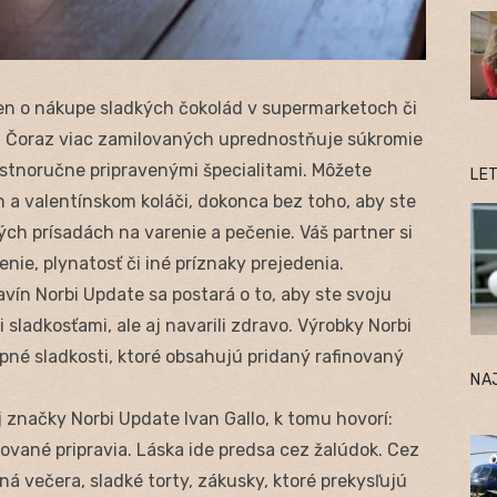
len o nákupe sladkých čokolád v supermarketoch či
ii. Čoraz viac zamilovaných uprednostňuje súkromie
astnoručne pripravenými špecialitami. Môžete
LE
h a valentínskom koláči, dokonca bez toho, aby ste
ých prísadách na varenie a pečenie. Váš partner si
nie, plynatosť či iné príznaky prejedenia.
vín Norbi Update sa postará o to, aby ste svoju
 sladkosťami, ale aj navarili zdravo. Výrobky Norbi
né sladkosti, ktoré obsahujú pridaný rafinovaný
NA
značky Norbi Update Ivan Gallo, k tomu hovorí:
lované pripravia. Láska ide predsa cez žalúdok. Cez
ná večera, sladké torty, zákusky, ktoré prekysľujú