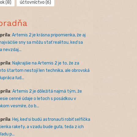
rok
(8)
účtovníctvo
(6)
oradňa
apríla
:
Artemis 2 je krásna pripomienka, že aj
 najväčšie sny sa môžu stať realitou, keď sa
a nevzdaj...
apríla
:
Najkrajšie na Artemis 2 je to, že za
to štartom nestojí len technika, ale obrovská
lupráca ľud...
apríla
:
Artemis 2 je dôležitá najmä tým, že
nesie cenné údaje o letoch s posádkou v
okom vesmíre, čo b...
apríla
:
Hej, keď si budú astronauti robiť selfíčka
kienka rakety, a vzadu bude guľa, teda z ich
adu p...