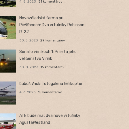
4. 8. 2023
31 komentárov
Novozéladská farma pri
Piešťanoch: Dva vrtuľníky Robinson
R-22
30. 5. 2023
29 komentárov
Seriál o vírnikoch 1: Prilieta jeho
veličenstvo Vírnik
30. 8. 2023
15 komentárov
Ľuboš Vnuk: fotogaléria helikoptér
4. 6. 2023
15 komentárov
ATE bude mať dva nové vrtuľníky
AgustaWestland