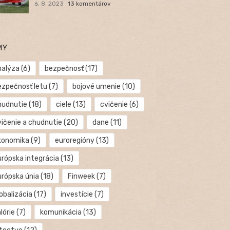
6. 8. 2023
13 komentárov
MY
nalýza
(6)
bezpečnosť
(17)
ezpečnosť letu
(7)
bojové umenie
(10)
hudnutie
(18)
ciele
(13)
cvičenie
(6)
vičenie a chudnutie
(20)
dane
(11)
konomika
(9)
euroregióny
(13)
urópska integrácia
(13)
urópska únia
(18)
Finweek
(7)
obalizácia
(17)
investície
(7)
lórie
(7)
komunikácia
(13)