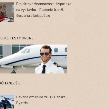
Projektové financovanie: Hypotéka
na výstavbu – Riadenie tranží,
čerpania a kolaudácie
TECKÉ TESTY ONLINE
JČÍTANEJŠIE
Havária vrtuľníka Mi-8 v Banskej
Bystrici