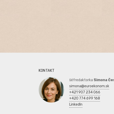
KONTAKT
šéfredaktorka
Simona Če
simona@euroekonom.sk
+421 907 234 066
+420 774 699 168
LinkedIn