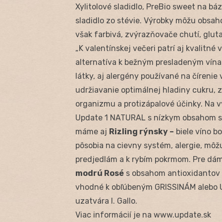
Xylitolové sladidlo, PreBio sweet na báz
sladidlo zo stévie. Výrobky môžu obsa
však farbivá, zvýrazňovače chutí, glu
„K valentínskej večeri patrí aj kvalitné 
alternatíva k bežným presladeným vína
látky, aj alergény používané na čírenie 
udržiavanie optimálnej hladiny cukru, z
organizmu a protizápalové účinky. Na v
Update 1 NATURAL s nízkym obsahom sa
máme aj
Rizling rýnsky
–
biele víno b
pôsobia na cievny systém, alergie, môžu
predjedlám a k rybím pokrmom. Pre dám
modrú Rosé
s obsahom antioxidantov z
vhodné k obľúbeným GRISSINÁM alebo 
uzatvára I. Gallo.
Viac informácií je na www.update.sk