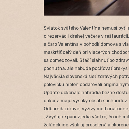
Sviatok svätého Valentína nemusí byť 
o rezervácii drahej večere v reštaurác
a čaro Valentína v pohodlí domova s vl
maškrtiť celý deň pri viacerých chodoc
sa obmedzovali. Stačí siahnuť po zdrav
pochutná, ale nebude pociťovať prekysle
Najväčšia slovenská sieť zdravých potra
polovičku nielen obdarovali originálnymi
Update dokonale nahradia bežne dostup
cukor a majú vysoký obsah sacharidov.
Odborník zdravej výživy medzinárodnej 
„Zvyčajne páni zjedia všetko, čo ich mi
žalúdok ide však aj presolená a okorene