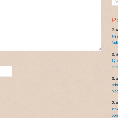
ú
P
7. 
tie
ľudi
2. 
tým
spo
2. 
pri
hlb
2. 
z o
pohľ