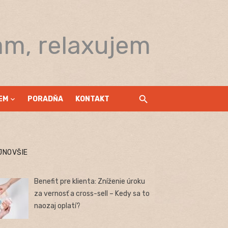
am, relaxujem
EM
PORADŇA
KONTAKT
JNOVŠIE
Benefit pre klienta: Zníženie úroku
za vernosť a cross-sell – Kedy sa to
naozaj oplatí?