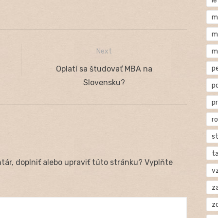
l
m
m
m
Next
p
Next
Oplatí sa študovať MBA na
post:
Slovensku?
p
p
r
s
t
ár, doplniť alebo upraviť túto stránku? Vyplňte
v
za
z