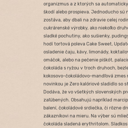
organizmus a z ktorých sa automaticky 
škodí alebo prospieva. Jednoducho sú 
zostáva, aby dbali na zdravie celej rod
cukrárenské výrobky, ako niekoľko druh
sladké pochutiny, ako sušienky, pudingy
hodí tortová poleva Cake Sweet, Update1
osladenie čaju, kávy, limonády, koktailo
omáčok, alebo na pečenie piškót, palac
čokoláda s ryžou v troch druhoch, bez
kokosovo-čokoládovo-mandľová zmes m
novinkou je Zero kalóriové sladidlo so 
Dodáva, že vo všetkých slovenských pr
zaľúbených. Obsahujú napríklad marci
balení, čokoládové srdiečka, či rôzne dr
zákazníkovi na mieru. Na výber sú mli
čokoláda sladená erythritolom. Sladkost