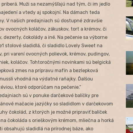
priberá. Muži sa nezamýšľajú nad tým, či im jedlo
najedení a vtedy aj spokojní. Na dámach teda
iny. V našich predajniach sú dostupné zdravšie
ov ovocných koláčov, zákuskov, tort a krémov, či
, dezerty, čokolády a iné. Na pečenie sa výborne
 stolové sladidlá, či sladidlo Lovely Sweet na
v, pri varení ovocných polievok, krémov, pudingov,
iniek, koláčov. Tohtoročnými novinkami sú belgická
lepková zmes na prípravu mafín a bezlepková
ussli vhodná na výdatné raňajky. Ďalšou
stéviou, ktoré odporúčam na pečenie.“
edajniach sú v ponuke darčekové balíčky pre
pánové mačacie jazýčky so sladidlom v darčekovom
uhy čokolád, z ktorých je možné pripraviť balíček
ečna čokoláda s orieškovým krémom, mliečna a horká
i obsahujú sladidlá na prírodnej báze, ako