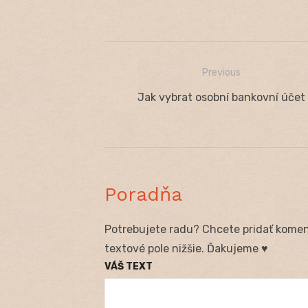
Previous
Navigácia
Previous
Jak vybrat osobní bankovní účet
v
post:
článku
Poradňa
Potrebujete radu? Chcete pridať koment
textové pole nižšie. Ďakujeme ♥
VÁŠ TEXT