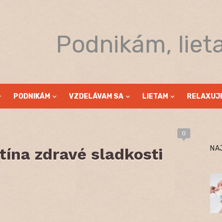
Podnikám, liet
PODNIKÁM
VZDELÁVAM SA
LIETAM
RELAXUJ
0
NA
ntína zdravé sladkosti