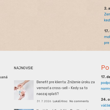
2. 
Zem
keď 
17.
moh
pre
Po
NAJNOVŠIE
17. 
saná
Benefit pre klienta: Zníženie úroku za
podpo
vernosť a cross-sell – Kedy sa to
normy
naozaj oplatí?
24. 
31. 7. 2026
Lukáš Kroc
No comments
väčšej