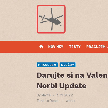
Skip
to
content
home
NOVINKY
TESTY
PRACUJEM
PRACUJEM
SLUŽBY
Darujte si na Vale
Norbi Update
By
Marta
Posted
3. 11. 2022
on
Time to Read:
-
words