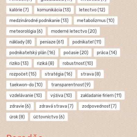
kalórie
(7)
komunikácia
(13)
letectvo
(12)
medzinárodné podnikanie
(13)
metabolizmus
(10)
meteorológia
(6)
moderné letectvo
(20)
náklady
(8)
peniaze
(61)
podnikateľ
(11)
podnikateľský plán
(16)
počasie
(20)
práca
(14)
riziko
(13)
riziká
(8)
robustnosť
(10)
rozpočet
(15)
stratégia
(16)
strava
(8)
taekwon-do
(10)
transparentnosť
(9)
vzdelávanie
(10)
výživa
(10)
zakladanie firiem
(11)
zdravie
(6)
zdravá strava
(7)
zodpovednosť
(7)
úrok
(8)
účtovníctvo
(6)