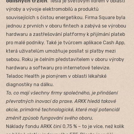
odlišných trzích
. Tesla je světovým lídrem v oblasti
výroby a vývoje elektromobilů a produktů
souvisejících s čistou energetikou. Firma Square byla
jednou z prvních v oboru fintech a zabývá se výrobou
hardwaru a zastřešování platformy k přijímání plateb
pro malé podniky. Také je tvůrcem aplikace Cash App,
která uživatelům umožňuje posílat si platby mezi
sebou. Roku je čelním představitelem v oboru výroby
hardwaru a softwaru pro internetové televize.
Teladoc Health je pionýrem v oblasti lékařské
diagnostiky na dálku.
To, co mají všechny firmy společného, je přinášení
převratných inovací do praxe. ARKK hledá takové
akcie, primárně technologické, které mají potenciál
změnit způsob fungování svého oboru.
Náklady fondu ARKK činí 0,75 % – to je více, než kolik