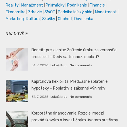
Reality
|
Manažment
|
Prijímáčky
|
Podnikanie
|
Financie
|
Ekonomika
|
Zdravie
|
SWOT
|
Podnikateľský plán
|
Manažment
|
Marketing
|
Kultúra
|
Skúšky
|
Obchod
|
Dovolenka
NAJNOVŠIE
Benefit pre klienta: Zníženie úroku za vernosť a
cross-sell – Kedy sa to naozaj oplatí?
31. 7. 2026
Lukáš Kroc
No comments
Kapitálová flexibilita: Predčasné splatenie
hypotéky – Poplatky a zákonné výnimky
31. 7. 2026
Lukáš Kroc
No comments
Korporátne financovanie: Rozdiel medzi
prevádzkovým a investičným úverom pre firmy