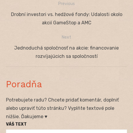
Previous
Navigácia
Previous
Drobní investori vs. hedžové fondy: Udalosti okolo
v
post:
akcií GameStop a AMC
článku
Next
Next
Jednoduchá spoločnosť na akcie: financovanie
post:
rozvíjajúcich sa spoločností
Poradňa
Potrebujete radu? Chcete pridať komentár, doplniť
alebo upraviť túto stránku? Vyplňte textové pole
nižšie. Ďakujeme ♥
VÁŠ TEXT