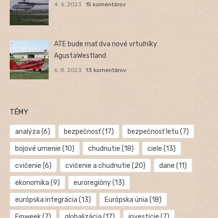
4. 6. 2023
15 komentárov
ATE bude mať dva nové vrtuľníky
AgustaWestland
6. 8. 2023
13 komentárov
TÉMY
analýza
(6)
bezpečnosť
(17)
bezpečnosť letu
(7)
bojové umenie
(10)
chudnutie
(18)
ciele
(13)
cvičenie
(6)
cvičenie a chudnutie
(20)
dane
(11)
ekonomika
(9)
euroregióny
(13)
európska integrácia
(13)
Európska únia
(18)
Finweek
(7)
globalizácia
(17)
investície
(7)