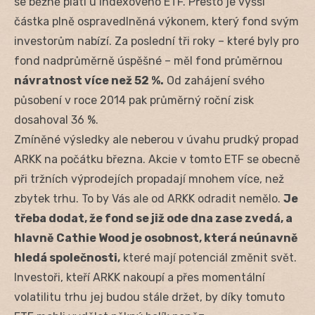
se běžně platí u indexového ETF. Přesto je vyšší
částka plně ospravedlněná výkonem, který fond svým
investorům nabízí. Za poslední tři roky – které byly pro
fond nadprůměrně úspěšné – měl fond průměrnou
návratnost více než 52 %.
Od zahájení svého
působení v roce 2014 pak průměrný roční zisk
dosahoval 36 %.
Zmíněné výsledky ale neberou v úvahu prudký propad
ARKK na počátku března. Akcie v tomto ETF se obecně
při tržních výprodejích propadají mnohem více, než
zbytek trhu. To by Vás ale od ARKK odradit nemělo.
Je
třeba dodat, že fond se již ode dna zase zvedá, a
hlavně Cathie Wood je osobnost, která neúnavně
hledá společnosti,
které mají potenciál změnit svět.
Investoři, kteří ARKK nakoupí a přes momentální
volatilitu trhu jej budou stále držet, by díky tomuto