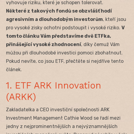
vyhovuje riziku, které je schopen tolerovat.
Některé z takových fondů se obzvlášť hodí
agresivním a dlouhodobým investorům
, kteří jsou
pro vysoké zisky ochotni podstoupit i vysoké riziko.
V
tomto článku Vám představíme dvě ETFka,
přinášející vysoké zhodnocení
, díky čemuž Vám
můžou při dlouhodobé investici pomoci zbohatnout.
Pokud nevíte, co jsou ETF, přečtěte si nejdříve tento
článek.
1. ETF ARK Innovation
(ARKK)
Zakladatelka a CEO investiční společnosti ARK
Investment Management Cathie Wood se řadí mezi
jedny z nejprominentnějších a nejvýznamnějších