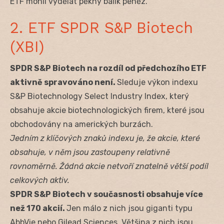
ETF mohli vydělat pěkný balík peněz.
2. ETF SPDR S&P Biotech
(XBI)
SPDR S&P Biotech na rozdíl od předchozího ETF
aktivně spravováno není.
Sleduje výkon indexu
S&P Biotechnology Select Industry Index, který
obsahuje akcie biotechnologických firem, které jsou
obchodovány na amerických burzách.
Jedním z klíčových znaků indexu je, že akcie, které
obsahuje, v něm jsou zastoupeny relativně
rovnoměrně. Žádná akcie netvoří znatelně větší podíl
celkových aktiv.
SPDR S&P Biotech v současnosti obsahuje více
než 170 akcií.
Jen málo z nich jsou giganti typu
AbbVie nebo Gilead Sciences. Většina z nich jsou