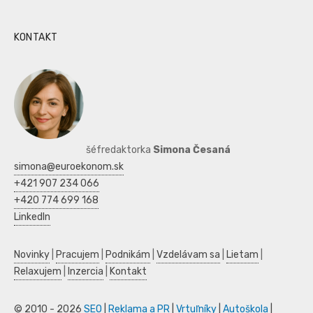
KONTAKT
šéfredaktorka
Simona Česaná
simona@euroekonom.sk
+421 907 234 066
+420 774 699 168
LinkedIn
Novinky
|
Pracujem
|
Podnikám
|
Vzdelávam sa
|
Lietam
|
Relaxujem
|
Inzercia
|
Kontakt
© 2010 - 2026
SEO
|
Reklama a PR
|
Vrtuľníky
|
Autoškola
|