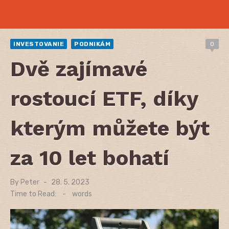
INVESTOVANIE
PODNIKÁM
0
Dvě zajímavé
rostoucí ETF, díky
kterým můžete být
za 10 let bohatí
By
Peter
Posted
28. 5. 2023
on
Time to Read:
-
words