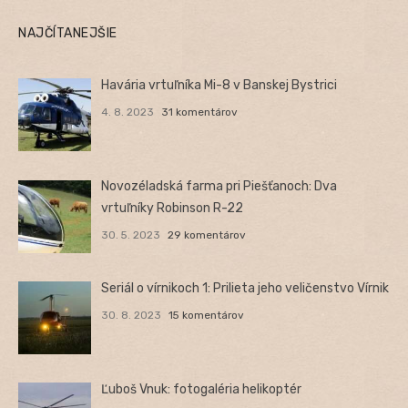
NAJČÍTANEJŠIE
Havária vrtuľníka Mi-8 v Banskej Bystrici
4. 8. 2023
31 komentárov
Novozéladská farma pri Piešťanoch: Dva
vrtuľníky Robinson R-22
30. 5. 2023
29 komentárov
Seriál o vírnikoch 1: Prilieta jeho veličenstvo Vírnik
30. 8. 2023
15 komentárov
Ľuboš Vnuk: fotogaléria helikoptér