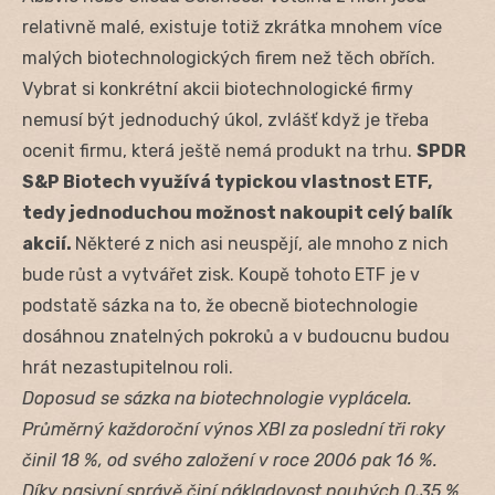
relativně malé, existuje totiž zkrátka mnohem více
malých biotechnologických firem než těch obřích.
Vybrat si konkrétní akcii biotechnologické firmy
nemusí být jednoduchý úkol, zvlášť když je třeba
ocenit firmu, která ještě nemá produkt na trhu.
SPDR
S&P Biotech využívá typickou vlastnost ETF,
tedy jednoduchou možnost nakoupit celý balík
akcií.
Některé z nich asi neuspějí, ale mnoho z nich
bude růst a vytvářet zisk. Koupě tohoto ETF je v
podstatě sázka na to, že obecně biotechnologie
dosáhnou znatelných pokroků a v budoucnu budou
hrát nezastupitelnou roli.
Doposud se sázka na biotechnologie vyplácela.
Průměrný každoroční výnos XBI za poslední tři roky
činil 18 %, od svého založení v roce 2006 pak 16 %.
Díky pasivní správě činí nákladovost pouhých 0,35 %.