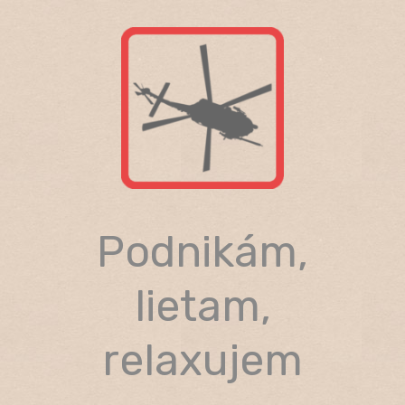
Skip
to
content
Podnikám,
lietam,
relaxujem