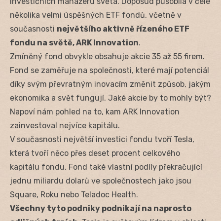
investičních manažerů světa. Doposud působila v čele
několika velmi úspěšných ETF fondů, včetně v
současnosti
největšího aktivně řízeného ETF
fondu na světě, ARK Innovation
.
Zmíněný fond obvykle obsahuje akcie 35 až 55 firem.
Fond se zaměřuje na společnosti, které mají potenciál
díky svým převratným inovacím změnit způsob, jakým
ekonomika a svět fungují. Jaké akcie by to mohly být?
Napoví nám pohled na to, kam ARK Innovation
zainvestoval nejvíce kapitálu.
V současnosti největší investici fondu tvoří Tesla,
která tvoří něco přes deset procent celkového
kapitálu fondu. Fond také vlastní podíly překračující
jednu miliardu dolarů ve společnostech jako jsou
Square, Roku nebo Teladoc Health.
Všechny tyto podniky podnikají na naprosto