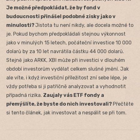
Je možné předpokládat, že by fond v
budoucnosti přinášel podobné zisky jako v
minulosti?
Jistota tu není nikdy, ale docela možné to
je. Pokud bychom předpokládali stejnou výkonnost
jako v minulých 15 letech, počáteční investice 10 000
dolarů by za 10 let navrátila částku 44 000 dolarů.
Stejně jako ARKK, XBI může při investici v dlouhém
období investorům vydělat celkem slušné jmění. Jak
ale víte, i když investiční příležitost zní sebe lépe, je
vždy potřeba si ji patřičně analyzovat a vyhodnotit
případná rizika.
Zaujaly vás ETF fondy a
přemýšlíte, že byste do nich investovali?
Přečtěte
si tento článek, jak investovat a nespálit se při tom.