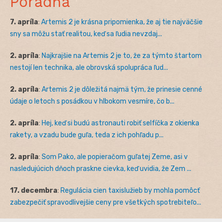
Poradňa
7. apríla
:
Artemis 2 je krásna pripomienka, že aj tie najväčšie
sny sa môžu stať realitou, keď sa ľudia nevzdaj...
2. apríla
:
Najkrajšie na Artemis 2 je to, že za týmto štartom
nestojí len technika, ale obrovská spolupráca ľud...
2. apríla
:
Artemis 2 je dôležitá najmä tým, že prinesie cenné
údaje o letoch s posádkou v hlbokom vesmíre, čo b...
2. apríla
:
Hej, keď si budú astronauti robiť selfíčka z okienka
rakety, a vzadu bude guľa, teda z ich pohľadu p...
2. apríla
:
Som Pako, ale popieračom guľatej Zeme, asi v
nasledujúcich dňoch praskne cievka, keď uvidia, že Zem ...
17. decembra
:
Regulácia cien taxislužieb by mohla pomôcť
zabezpečiť spravodlivejšie ceny pre všetkých spotrebiteľo...