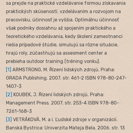
sa prejde na praktické vzdelávanie formou získavania
praktických skúseností, vzdelávaním a rozvojom na
pracovisku, účinnosť je vyššia. Optimálnu účinnosť
však podniky dosiahnu až spojením praktického a
teoretického vzdelávania, kedy školení zamestnanci
riešia prípadové štúdie, simulujú sa rôzne situácie,
hrajú roly, zúčastňujú sa assesment center a
prebieha outdoor training (tréning vonku).
[1]
ARMSTRONG, M. Řízení lidských zdrojů. Praha:
GRADA Publishing. 2007. str. 461-2 ISBN 978-80-247-
1407-3
[2]
KOUBEK, J. Řízení lidských zdrojů. Praha:
Management Press. 2007. str. 253-4 ISBN 978-80-
7261-168-3
[3]
VETRÁKOVÁ, M. a i. Ľudské zdroje v organizácii.
Banská Bystrica: Univerzita Mateja Bela. 2006. str. 13