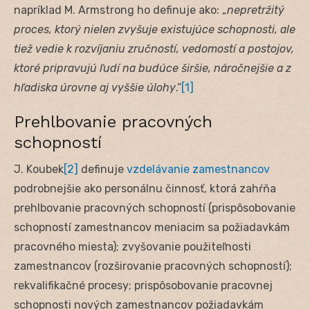
napríklad M. Armstrong ho definuje ako: „
nepretržitý
proces, ktorý nielen zvyšuje existujúce schopnosti, ale
tiež vedie k rozvíjaniu zručností, vedomostí a postojov,
ktoré pripravujú ľudí na budúce širšie, náročnejšie a z
hľadiska úrovne aj vyššie úlohy
.“
[1]
Prehlbovanie pracovných
schopností
J. Koubek
[2]
definuje
vzdelávanie zamestnancov
podrobnejšie ako personálnu činnosť, ktorá zahŕňa
prehlbovanie pracovných schopností (prispôsobovanie
schopností zamestnancov meniacim sa požiadavkám
pracovného miesta); zvyšovanie použiteľnosti
zamestnancov (rozširovanie pracovných schopností);
rekvalifikačné procesy; prispôsobovanie pracovnej
schopnosti nových zamestnancov požiadavkám