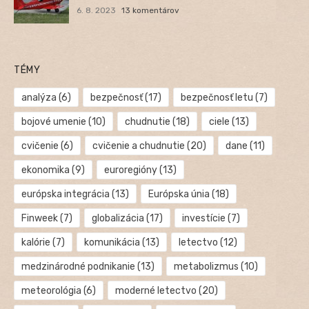
6. 8. 2023
13 komentárov
TÉMY
analýza
(6)
bezpečnosť
(17)
bezpečnosť letu
(7)
bojové umenie
(10)
chudnutie
(18)
ciele
(13)
cvičenie
(6)
cvičenie a chudnutie
(20)
dane
(11)
ekonomika
(9)
euroregióny
(13)
európska integrácia
(13)
Európska únia
(18)
Finweek
(7)
globalizácia
(17)
investície
(7)
kalórie
(7)
komunikácia
(13)
letectvo
(12)
medzinárodné podnikanie
(13)
metabolizmus
(10)
meteorológia
(6)
moderné letectvo
(20)