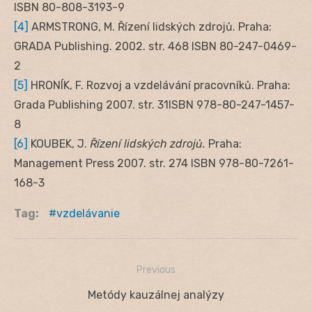
ISBN 80-808-3193-9
[4]
ARMSTRONG, M. Řízení lidských zdrojů. Praha:
GRADA Publishing. 2002. str. 468 ISBN 80-247-0469-
2
[5]
HRONÍK, F. Rozvoj a vzdelávání pracovníků. Praha:
Grada Publishing 2007. str. 31ISBN 978-80-247-1457-
8
[6]
KOUBEK, J.
Řízení lidských zdrojů.
Praha:
Management Press 2007. str. 274 ISBN 978-80-7261-
168-3
Tag:
vzdelávanie
Previous
Navigácia
Previous
Metódy kauzálnej analýzy