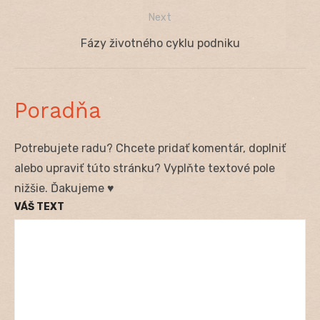
v
post:
Next
článku
Next
Fázy životného cyklu podniku
post:
Poradňa
Potrebujete radu? Chcete pridať komentár, doplniť
alebo upraviť túto stránku? Vyplňte textové pole
nižšie. Ďakujeme ♥
VÁŠ TEXT