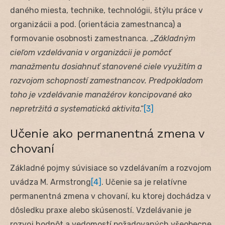
daného miesta, technike, technológii, štýlu práce v
organizácii a pod. (orientácia zamestnanca) a
formovanie osobnosti zamestnanca. „
Základným
cieľom vzdelávania v organizácii je pomôcť
manažmentu dosiahnuť stanovené ciele využitím a
rozvojom schopností zamestnancov. Predpokladom
toho je vzdelávanie manažérov koncipované ako
nepretržitá a systematická aktivita
.“
[3]
Učenie ako permanentná zmena v
chovaní
Základné pojmy súvisiace so vzdelávaním a rozvojom
uvádza M. Armstrong
[4]
. Učenie sa je relatívne
permanentná zmena v chovaní, ku ktorej dochádza v
dôsledku praxe alebo skúseností. Vzdelávanie je
rozvoj hodnôt a vedomostí požadovaných všeobecne