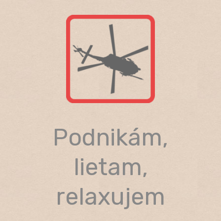
Skip
to
content
Podnikám,
lietam,
relaxujem