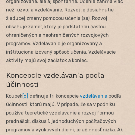
organizovane, ale aj spontánne. Učenie zahŕňa viac
než rozvoj a vzdelávanie. Rozvoj je dosiahnutie
žiaducej zmeny pomocou učenia (sa). Rozvoj
obsahuje zámer, ktorý je podstatnou časťou
ohraničených a neohraničených rozvojových
programov. Vzdelávanie je organizovaný a
inštitucionalizovaný spôsob učenia. Vzdelávacie
aktivity majú svoj začiatok a koniec.
Koncepcie vzdelávania podľa
účinnosti
Koubek
[6]
definuje tri koncepcie
vzdelávania
podľa
účinnosti, ktorú majú. V prípade, že sa v podniku
používa teoretické vzdelávanie a rozvoj formou
prednášok, diskusií, jednoduchých počítačových
programov a výukových dielní, je účinnosť nízka. Ak