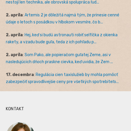
nestojí len technika, ale obrovská spolupráca ľud...
2. apríla
:
Artemis 2 je dôležitá najmä tým, že prinesie cenné
údaje o letoch s posádkou v hlbokom vesmíre, čo b...
2. apríla
:
Hej, keď si budú astronauti robiť selfíčka z okienka
rakety, a vzadu bude guľa, teda z ich pohľadu p...
2. apríla
:
Som Pako, ale popieračom guľatej Zeme, asi v
nasledujúcich dňoch praskne cievka, keď uvidia, že Zem ...
17. decembra
:
Regulácia cien taxislužieb by mohla pomôcť
zabezpečiť spravodlivejšie ceny pre všetkých spotrebiteľo...
KONTAKT