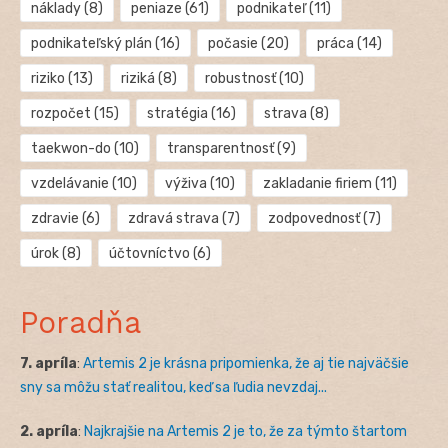
náklady
(8)
peniaze
(61)
podnikateľ
(11)
podnikateľský plán
(16)
počasie
(20)
práca
(14)
riziko
(13)
riziká
(8)
robustnosť
(10)
rozpočet
(15)
stratégia
(16)
strava
(8)
taekwon-do
(10)
transparentnosť
(9)
vzdelávanie
(10)
výživa
(10)
zakladanie firiem
(11)
zdravie
(6)
zdravá strava
(7)
zodpovednosť
(7)
úrok
(8)
účtovníctvo
(6)
Poradňa
7. apríla
:
Artemis 2 je krásna pripomienka, že aj tie najväčšie
sny sa môžu stať realitou, keď sa ľudia nevzdaj...
2. apríla
:
Najkrajšie na Artemis 2 je to, že za týmto štartom