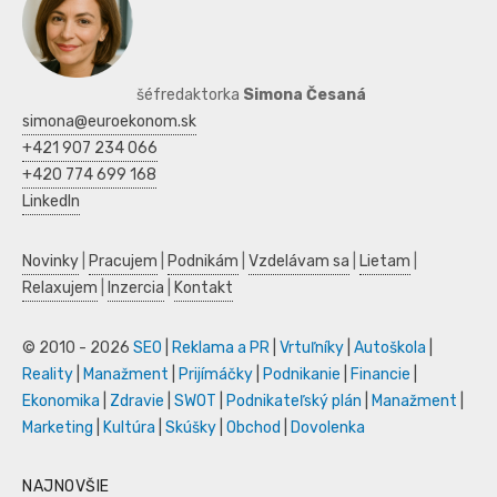
šéfredaktorka
Simona Česaná
simona@euroekonom.sk
+421 907 234 066
+420 774 699 168
LinkedIn
Novinky
|
Pracujem
|
Podnikám
|
Vzdelávam sa
|
Lietam
|
Relaxujem
|
Inzercia
|
Kontakt
© 2010 - 2026
SEO
|
Reklama a PR
|
Vrtuľníky
|
Autoškola
|
Reality
|
Manažment
|
Prijímáčky
|
Podnikanie
|
Financie
|
Ekonomika
|
Zdravie
|
SWOT
|
Podnikateľský plán
|
Manažment
|
Marketing
|
Kultúra
|
Skúšky
|
Obchod
|
Dovolenka
NAJNOVŠIE