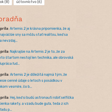
rok
(8)
účtovníctvo
(6)
oradňa
apríla
:
Artemis 2 je krásna pripomienka, že aj
 najväčšie sny sa môžu stať realitou, keď sa
a nevzdaj...
apríla
:
Najkrajšie na Artemis 2 je to, že za
to štartom nestojí len technika, ale obrovská
lupráca ľud...
apríla
:
Artemis 2 je dôležitá najmä tým, že
nesie cenné údaje o letoch s posádkou v
okom vesmíre, čo b...
apríla
:
Hej, keď si budú astronauti robiť selfíčka
kienka rakety, a vzadu bude guľa, teda z ich
adu p...