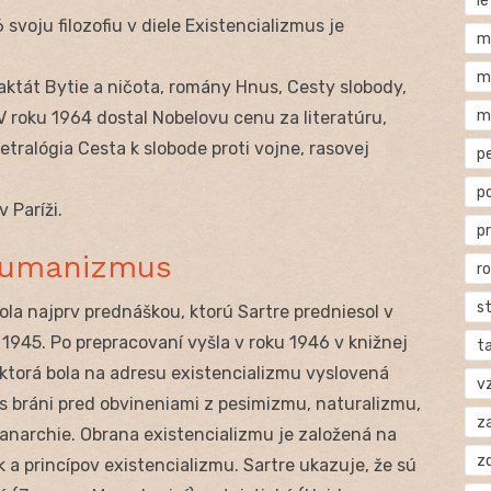
l
svoju filozofiu v diele Existencializmus je
m
m
raktát Bytie a ničota, romány Hnus, Cesty slobody,
m
V roku 1964 dostal Nobelovu cenu za literatúru,
tralógia Cesta k slobode proti vojne, rasovej
p
p
 Paríži.
p
 humanizmus
r
s
la najprv prednáškou, ktorú Sartre predniesol v
 1945. Po prepracovaní vyšla v roku 1946 v knižnej
t
, ktorá bola na adresu existencializmu vyslovená
v
us bráni pred obvineniami z pesimizmu, naturalizmu,
za
anarchie. Obrana existencializmu je založená na
z
a princípov existencializmu. Sartre ukazuje, že sú