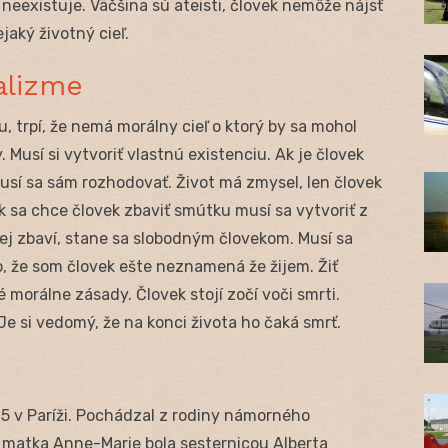
 neexistuje. Väčšina sú ateisti, človek nemôže nájsť
ejaký životný cieľ.
alizme
, trpí, že nemá morálny cieľ o ktorý by sa mohol
. Musí si vytvoriť vlastnú existenciu. Ak je človek
usí sa sám rozhodovať. Život má zmysel, len človek
Ak sa chce človek zbaviť smútku musí sa vytvoriť z
 jej zbaví, stane sa slobodným človekom. Musí sa
, že som človek ešte neznamená že žijem. Žiť
 morálne zásady. Človek stojí zočí voči smrti.
e si vedomý, že na konci života ho čaká smrť.
05 v Paríži. Pochádzal z rodiny námorného
o matka Anne-Marie bola sesternicou Alberta