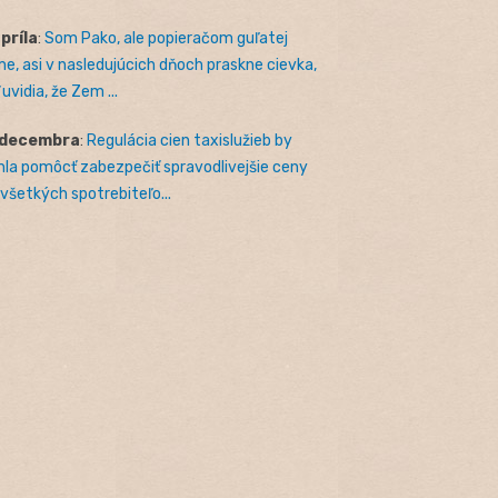
apríla
:
Som Pako, ale popieračom guľatej
e, asi v nasledujúcich dňoch praskne cievka,
uvidia, že Zem ...
 decembra
:
Regulácia cien taxislužieb by
la pomôcť zabezpečiť spravodlivejšie ceny
 všetkých spotrebiteľo...