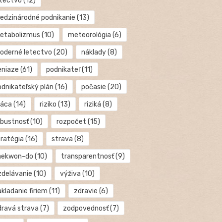
etectvo
(12)
edzinárodné podnikanie
(13)
etabolizmus
(10)
meteorológia
(6)
oderné letectvo
(20)
náklady
(8)
eniaze
(61)
podnikateľ
(11)
odnikateľský plán
(16)
počasie
(20)
ráca
(14)
riziko
(13)
riziká
(8)
obustnosť
(10)
rozpočet
(15)
tratégia
(16)
strava
(8)
aekwon-do
(10)
transparentnosť
(9)
zdelávanie
(10)
výživa
(10)
kladanie firiem
(11)
zdravie
(6)
dravá strava
(7)
zodpovednosť
(7)