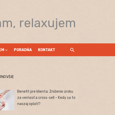
am, relaxujem
EM
PORADŇA
KONTAKT
JNOVŠIE
Benefit pre klienta: Zníženie úroku
za vernosť a cross-sell – Kedy sa to
naozaj oplatí?