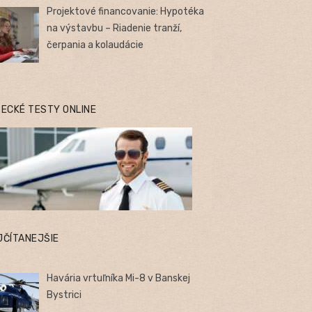
Projektové financovanie: Hypotéka
na výstavbu – Riadenie tranží,
čerpania a kolaudácie
TECKÉ TESTY ONLINE
JČÍTANEJŠIE
Havária vrtuľníka Mi-8 v Banskej
Bystrici