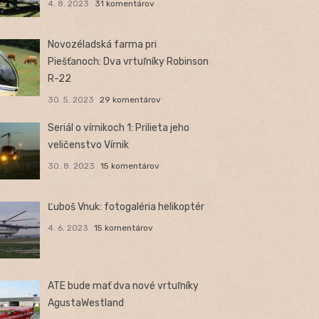
4. 8. 2023
31 komentárov
Novozéladská farma pri
Piešťanoch: Dva vrtuľníky Robinson
R-22
30. 5. 2023
29 komentárov
Seriál o vírnikoch 1: Prilieta jeho
veličenstvo Vírnik
30. 8. 2023
15 komentárov
Ľuboš Vnuk: fotogaléria helikoptér
4. 6. 2023
15 komentárov
ATE bude mať dva nové vrtuľníky
AgustaWestland