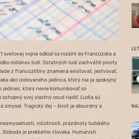
LE
 svetovej vojne odkiaľ sa rozšíril do Francúzska a
oľko miliónov ľudí. Ostatných ľudí zachvátili pocity
lade z francúzštiny znamená existovať, jestvovať.
eka ako izolovaného jedinca, ktorý nie je spokojný
o jedinec, ktorý nevie komunikovať so
e schopný svoj vlastný osud riadiť. Ľudia sú
má zmysel. Tragický dej – život je absurdný a
NA
 nezmyselnosti, ničotnosti, prázdnoty ľudského
. Sloboda je prekliatím človeka. Humanisti