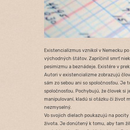
Existencializmus vznikol v Nemecku po 1
východných štátov. Zapríčinil smrť niek
pesimizmu a beznádeje. Existére v prek
Autori v existencializme zobrazujú člov
sám zo sebou ani so spoločnosťou. Je t
spoločnosťou. Pochybujú, že človek si j
manipulovaní, kladú si otázku či život 
nezmyselný.
Vo svojich dielach poukazujú na pocity
života. Je donútený k tomu, aby tam žil