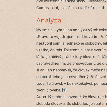
dve existencialistické školy – kresťanská
Camus, a iní) – a sám sa radí k škole atei
Analýza
My sme si vybrali na analýzu výrok exis
„Práve to vyjadrujem, keď hovorím, že 
nestvoril sám, a jednako je slobodný, l
všetko, čo robí. Existencialista neverí
láska je ničivý prúd, ktorý človeka fatá
ospravedlnením. Je presvedčený, že člo
si ani len nepomyslí, že človek môže n
usmerní, lebo je presvedčený, že človek 
teda, že človek – bez akejkoľvek pomoci
tvoril človeka.“
[1]
Autor tým chcel povedať, že človek je t
sloboda človeka. So slobodou je spätá 