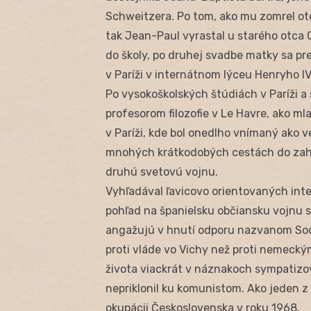
Schweitzera. Po tom, ako mu zomrel ote
tak Jean-Paul vyrastal u starého otca 
do školy, po druhej svadbe matky sa pre
v Paríži v internátnom lýceu Henryho IV
Po vysokoškolských štúdiách v Paríži a 
profesorom filozofie v Le Havre, ako m
v Paríži, kde bol onedlho vnímaný ako 
mnohých krátkodobých cestách do zahr
druhú svetovú vojnu.
Vyhľadával ľavicovo orientovaných inte
pohľad na španielsku občiansku vojnu st
angažujú v hnutí odporu nazvanom Soci
proti vláde vo Vichy než proti nemecký
života viackrát v náznakoch sympatizov
nepriklonil ku komunistom. Ako jeden z 
okupácii Československa v roku 1968.