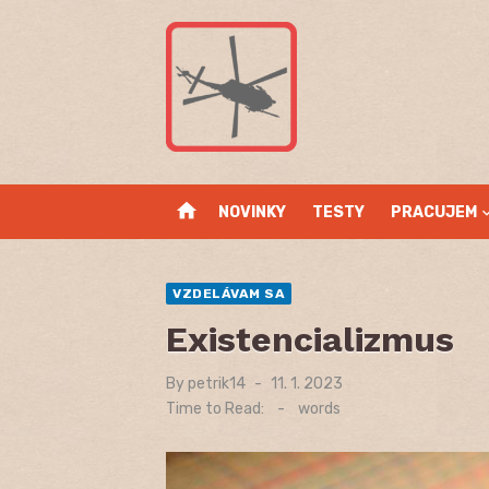
Skip
to
content
home
NOVINKY
TESTY
PRACUJEM
VZDELÁVAM SA
Existencializmus
By
petrik14
Posted
11. 1. 2023
on
Time to Read:
-
words