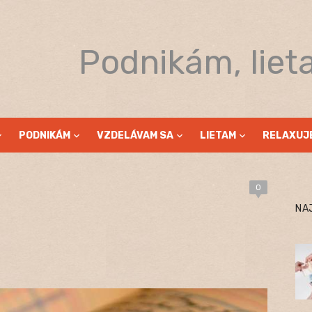
Podnikám, liet
PODNIKÁM
VZDELÁVAM SA
LIETAM
RELAXUJ
0
NA