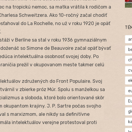
c na tropickú nemoc, sa matka vrátila k rodičom a
Charlesa Schweitzera. Ako 10-ročný začal chodiť
sťahoval do La Rochelle, no už v roku 1920 je opäť
TÉ
.
a
stáži v Berlíne sa stal v roku 1936 gymnaziálnym
ladoženáč so Simone de Beauvoire začal opäť bývať
b
vedúca intelektuálna osobnosť svojej doby. Po
c
aničia prežil v okupovanom meste takmer celú
c
e
lektuálov združených do Front Populaire. Svoj
várnil v zbierke próz Múr. Spolu s manželkou sa
e
alizmus a sloboda, ktoré bolo orientované skôr
E
m okupantom krajiny. J. P. Sartre počas svojho
gl
al s marxizmom, ale nikdy sa definitívne
ka
mála intelektuálov verejne protestoval proti