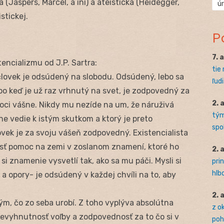
 (Jaspers, Marcel, a iní) a ateistická (Heidegger,
ú
stickej.
P
7. 
tencializmu od J.P. Sartra:
tie
človek je odsúdený na slobodu. Odsúdený, lebo sa
ľudi
ebo keď je už raz vrhnutý na svet, je zodpovedný za
2. 
 moci vášne. Nikdy mu nezíde na um, že náruživá
tým
lne vedie k istým skutkom a ktorý je preto
spo
vek je za svoju vášeň zodpovedný. Existencialista
ájsť pomoc na zemi v zoslanom znamení, ktoré ho
2. 
si znamenie vysvetlí tak, ako sa mu páči. Mysli si
pri
hlb
 a opory- je odsúdený v každej chvíli na to, aby
2. 
ým, čo zo seba urobí. Z toho vyplýva absolútna
z o
nevyhnutnosť voľby a zodpovednosť za to čo si v
pohľ