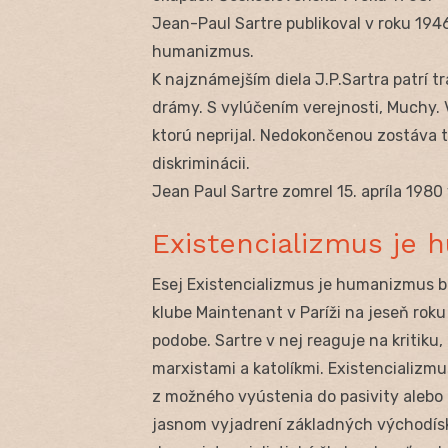
Jean-Paul Sartre publikoval v roku 1946 
humanizmus.
K najznámejším diela J.P.Sartra patrí t
drámy. S vylúčením verejnosti, Muchy. 
ktorú neprijal. Nedokončenou zostáva te
diskriminácii.
Jean Paul Sartre zomrel 15. apríla 1980 v
Existencializmus je
Esej Existencializmus je humanizmus bo
klube Maintenant v Paríži na jeseň roku
podobe. Sartre v nej reaguje na kritiku
marxistami a katolíkmi. Existencializm
z možného vyústenia do pasivity alebo 
jasnom vyjadrení základných východísk 