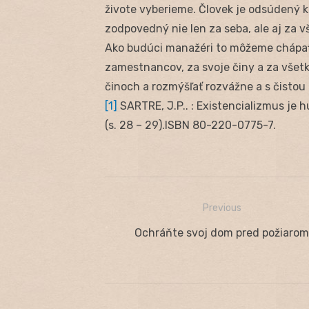
živote vyberieme. Človek je odsúdený k 
zodpovedný nie len za seba, ale aj za v
Ako budúci manažéri to môžeme chápať
zamestnancov, za svoje činy a za všetko
činoch a rozmýšľať rozvážne a s čistou
[1]
SARTRE, J.P.. : Existencializmus je 
(s. 28 – 29).ISBN 80-220-0775-7.
Previous
Navigácia
Previous
Ochráňte svoj dom pred požiarom
v
post:
článku