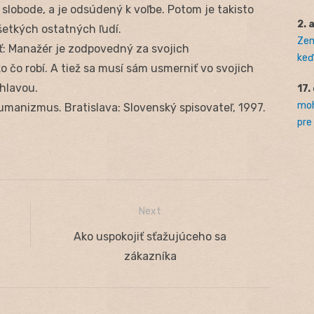
slobode, a je odsúdený k voľbe. Potom je takisto
2. 
šetkých ostatných ľudí.
Zem
: Manažér je zodpovedný za svojich
keď 
 čo robí. A tiež sa musí sám usmerniť vo svojich
 hlavou.
17.
moh
humanizmus. Bratislava: Slovenský spisovateľ, 1997.
pre
Next
Next
Ako uspokojiť sťažujúceho sa
post:
zákazníka