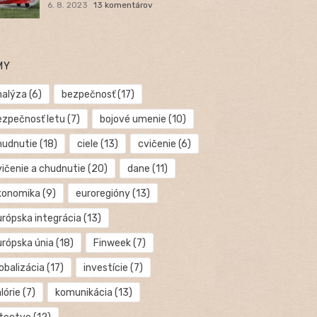
6. 8. 2023
13 komentárov
MY
nalýza
(6)
bezpečnosť
(17)
ezpečnosť letu
(7)
bojové umenie
(10)
hudnutie
(18)
ciele
(13)
cvičenie
(6)
vičenie a chudnutie
(20)
dane
(11)
konomika
(9)
euroregióny
(13)
urópska integrácia
(13)
urópska únia
(18)
Finweek
(7)
obalizácia
(17)
investície
(7)
lórie
(7)
komunikácia
(13)