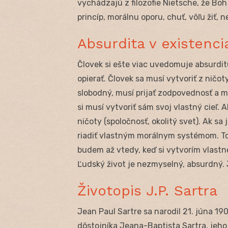
vychádzajú z filozofie Nietsche, že Boh
princíp, morálnu oporu, chuť, vôľu žiť, n
Absurdita v existenci
Človek si ešte viac uvedomuje absurditu
opierať. Človek sa musí vytvoriť z ničoty
slobodný, musí prijať zodpovednosť a m
si musí vytvoriť sám svoj vlastný cieľ. 
ničoty (spoločnosť, okolitý svet). Ak sa
riadiť vlastným morálnym systémom. To
budem až vtedy, keď si vytvorím vlastné
Ľudský život je nezmyselný, absurdný. J
Životopis J.P. Sartra
Jean Paul Sartre sa narodil 21. júna 19
dôstojníka Jeana-Baptista Sartra, jeh