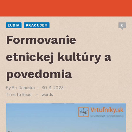
ĽUDIA
PRACUJEM
0
Formovanie
etnickej kultúry a
povedomia
By
Bc. Januska
Posted
30. 3. 2023
on
Time to Read:
-
words