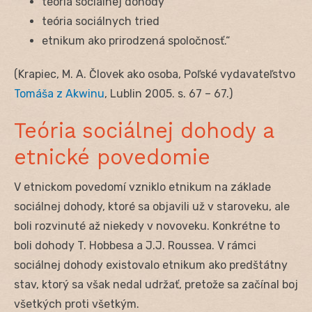
teória sociálnej dohody
teória sociálnych tried
etnikum ako prirodzená spoločnosť.“
(Krapiec, M. A. Človek ako osoba, Poľské vydavateľstvo
Tomáša z Akwinu
, Lublin 2005. s. 67 – 67.)
Teória sociálnej dohody a
etnické povedomie
V etnickom povedomí vzniklo etnikum na základe
sociálnej dohody, ktoré sa objavili už v staroveku, ale
boli rozvinuté až niekedy v novoveku. Konkrétne to
boli dohody T. Hobbesa a J.J. Roussea. V rámci
sociálnej dohody existovalo etnikum ako predštátny
stav, ktorý sa však nedal udržať, pretože sa začínal boj
všetkých proti všetkým.