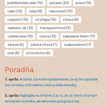
podnikateľský plán
(16)
počasie
(20)
práca
(14)
riziko
(13)
riziká
(8)
robustnosť
(10)
rozpočet
(15)
stratégia
(16)
strava
(8)
taekwon-do
(10)
transparentnosť
(9)
vzdelávanie
(10)
výživa
(10)
zakladanie firiem
(11)
zdravie
(6)
zdravá strava
(7)
zodpovednosť
(7)
úrok
(8)
účtovníctvo
(6)
Poradňa
7. apríla
:
Artemis 2 je krásna pripomienka, že aj tie najväčšie
sny sa môžu stať realitou, keď sa ľudia nevzdaj...
2. apríla
:
Najkrajšie na Artemis 2 je to, že za týmto štartom
nestojí len technika, ale obrovská spolupráca ľud...