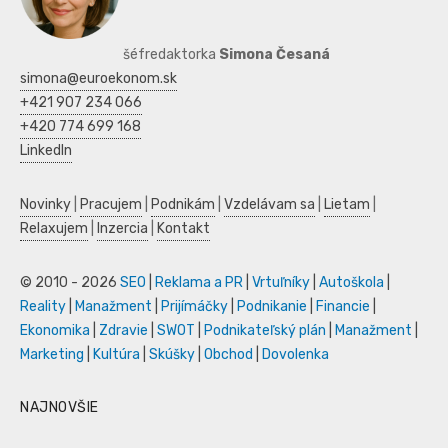
šéfredaktorka
Simona Česaná
simona@euroekonom.sk
+421 907 234 066
+420 774 699 168
LinkedIn
Novinky
|
Pracujem
|
Podnikám
|
Vzdelávam sa
|
Lietam
|
Relaxujem
|
Inzercia
|
Kontakt
© 2010 - 2026
SEO
|
Reklama a PR
|
Vrtuľníky
|
Autoškola
|
Reality
|
Manažment
|
Prijímáčky
|
Podnikanie
|
Financie
|
Ekonomika
|
Zdravie
|
SWOT
|
Podnikateľský plán
|
Manažment
|
Marketing
|
Kultúra
|
Skúšky
|
Obchod
|
Dovolenka
NAJNOVŠIE