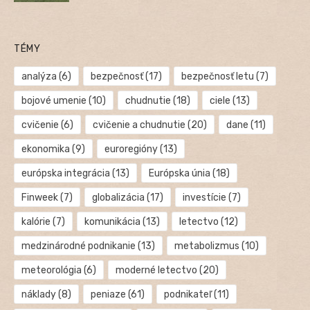
TÉMY
analýza
(6)
bezpečnosť
(17)
bezpečnosť letu
(7)
bojové umenie
(10)
chudnutie
(18)
ciele
(13)
cvičenie
(6)
cvičenie a chudnutie
(20)
dane
(11)
ekonomika
(9)
euroregióny
(13)
európska integrácia
(13)
Európska únia
(18)
Finweek
(7)
globalizácia
(17)
investície
(7)
kalórie
(7)
komunikácia
(13)
letectvo
(12)
medzinárodné podnikanie
(13)
metabolizmus
(10)
meteorológia
(6)
moderné letectvo
(20)
náklady
(8)
peniaze
(61)
podnikateľ
(11)