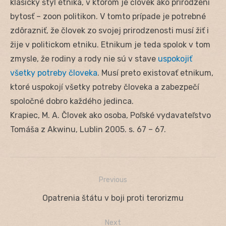
klasický štýl etnika, v ktorom je človek ako prirodzení
bytosť – zoon politikon. V tomto prípade je potrebné
zdôrazniť, že človek zo svojej prirodzenosti musí žiť i
žije v politickom etniku. Etnikum je teda spolok v tom
zmysle, že rodiny a rody nie sú v stave
uspokojiť
všetky potreby človeka
. Musí preto existovať etnikum,
ktoré uspokojí všetky potreby človeka a zabezpečí
spoločné dobro každého jedinca.
Krapiec, M. A. Človek ako osoba, Poľské vydavateľstvo
Tomáša z Akwinu, Lublin 2005. s. 67 – 67.
Previous
Navigácia
Previous
Opatrenia štátu v boji proti terorizmu
v
post:
Next