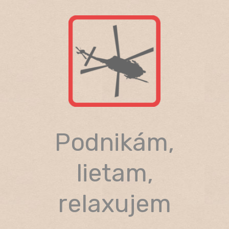
Skip
to
content
Podnikám,
lietam,
relaxujem