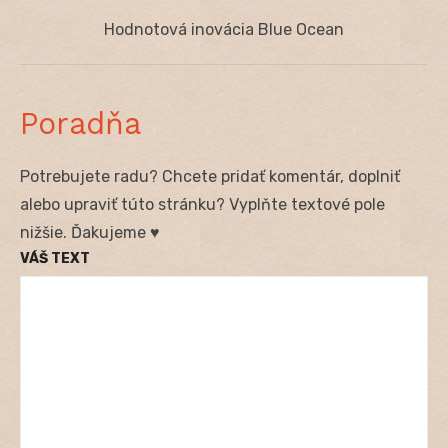
článku
Next
Hodnotová inovácia Blue Ocean
post:
Poradňa
Potrebujete radu? Chcete pridať komentár, doplniť
alebo upraviť túto stránku? Vyplňte textové pole
nižšie. Ďakujeme ♥
VÁŠ TEXT