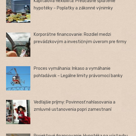
Kapitálová flexibilita: Predčasné splatenie
hypotéky – Poplatky a zákonné výnimky
Korporátne financovanie: Rozdiel medzi
prevádzkovým a investičným úverom pre firmy
Proces vymáhania: Inkaso a vymáhanie
pohľadávok – Legálne limity právomocí banky
Vedľajšie príjmy: Povinnosť nahlasovania a
zmluvné ustanovenia popri zamestnaní
Projektové financovanie: Hypotéka na výstavbu