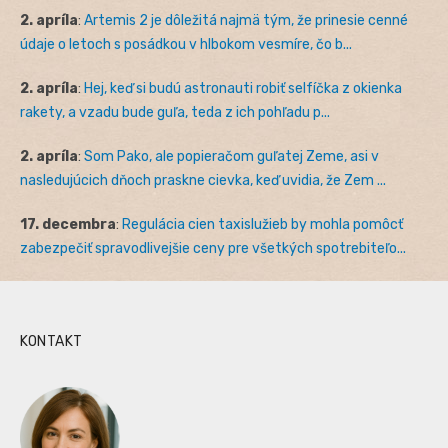
2. apríla
:
Artemis 2 je dôležitá najmä tým, že prinesie cenné
údaje o letoch s posádkou v hlbokom vesmíre, čo b...
2. apríla
:
Hej, keď si budú astronauti robiť selfíčka z okienka
rakety, a vzadu bude guľa, teda z ich pohľadu p...
2. apríla
:
Som Pako, ale popieračom guľatej Zeme, asi v
nasledujúcich dňoch praskne cievka, keď uvidia, že Zem ...
17. decembra
:
Regulácia cien taxislužieb by mohla pomôcť
zabezpečiť spravodlivejšie ceny pre všetkých spotrebiteľo...
KONTAKT