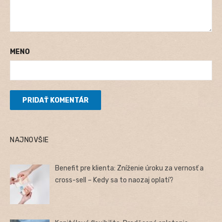
MENO
NAJNOVŠIE
Benefit pre klienta: Zníženie úroku za vernosť a
cross-sell – Kedy sa to naozaj oplatí?