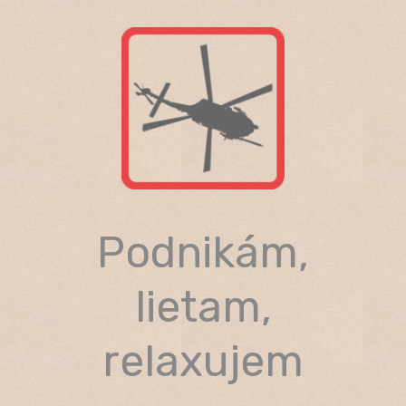
Skip
to
content
Podnikám,
lietam,
relaxujem