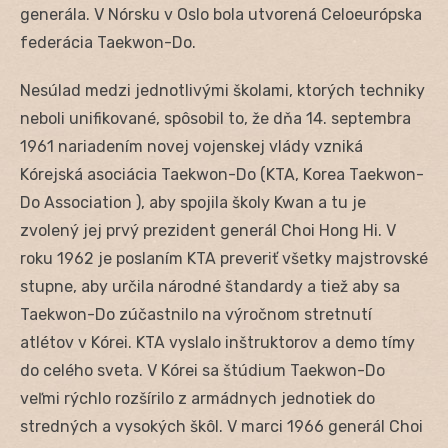
generála. V Nórsku v Oslo bola utvorená Celoeurópska
federácia Taekwon-Do.
Nesúlad medzi jednotlivými školami, ktorých techniky
neboli unifikované, spôsobil to, že dňa 14. septembra
1961 nariadením novej vojenskej vlády vzniká
Kórejská asociácia Taekwon-Do (KTA, Korea Taekwon-
Do Association ), aby spojila školy Kwan a tu je
zvolený jej prvý prezident generál Choi Hong Hi. V
roku 1962 je poslaním KTA preveriť všetky majstrovské
stupne, aby určila národné štandardy a tiež aby sa
Taekwon-Do zúčastnilo na výročnom stretnutí
atlétov v Kórei. KTA vyslalo inštruktorov a demo tímy
do celého sveta. V Kórei sa štúdium Taekwon-Do
veľmi rýchlo rozšírilo z armádnych jednotiek do
stredných a vysokých škôl. V marci 1966 generál Choi