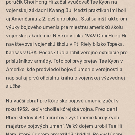
poručík Choi Hong Hi začal vyučovať Tae Kyon na
vojenskej základni Kwang Ju. Medzi praktikantmi boli
aj Američania z 2. pešieho pluku. Stal sa inštruktorom
výuky bojového umenia pre miestnu americkú školu
vojenskej akadémie. Neskôr v roku 1949 Choi Hong Hi
navštevoval vojenskú školu v Ft. Riely blízko Topeka,
Kansas v USA. Počas štúdia robil verejné exhibície pre
príslušníkov armády. Toto bol prvý prejav Tae Kyon v
Amerike, kde predviedol bojové umenie verejnosti a
napísal aj prvú oficiálnu knihu o vojenskej výzvednej
službe.
Najväčší obrat pre Kórejské bojové umenia začal v
roku 1952, keď vrcholila kórejská vojna. Prezident
Rhee sledoval 30 minútové vystúpenie kórejských
majstrov bojových umení. Veľký dojem urobil Tae Hi
Nam, ktorý úderom prerazil 13 škridiel. Po vystúpení