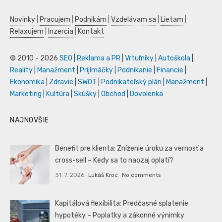
Novinky
|
Pracujem
|
Podnikám
|
Vzdelávam sa
|
Lietam
|
Relaxujem
|
Inzercia
|
Kontakt
© 2010 - 2026
SEO
|
Reklama a PR
|
Vrtuľníky
|
Autoškola
|
Reality
|
Manažment
|
Prijímáčky
|
Podnikanie
|
Financie
|
Ekonomika
|
Zdravie
|
SWOT
|
Podnikateľský plán
|
Manažment
|
Marketing
|
Kultúra
|
Skúšky
|
Obchod
|
Dovolenka
NAJNOVŠIE
Benefit pre klienta: Zníženie úroku za vernosť a
cross-sell – Kedy sa to naozaj oplatí?
31. 7. 2026
Lukáš Kroc
No comments
Kapitálová flexibilita: Predčasné splatenie
hypotéky – Poplatky a zákonné výnimky