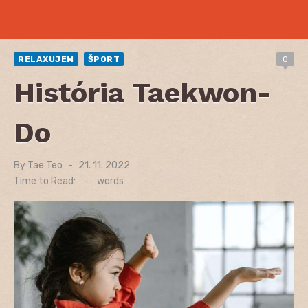
RELAXUJEM
ŠPORT
0
História Taekwon-
Do
By
Tae Teo
Posted
21. 11. 2022
on
Time to Read:
-
words