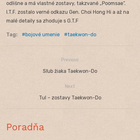
odlišne a má vlastné zostavy, takzvané „Poomsae“.
I.T.F. zostalo verné odkazu Gen. Choi Hong Hi a až na
malé detaily sa zhoduje s G.T.F
Tag:
bojové umenie
taekwon-do
Previous
Navigácia
Previous
Sľub žiaka Taekwon-Do
v
post:
Next
článku
Next
Tul – zostavy Taekwon-Do
post:
Poradňa