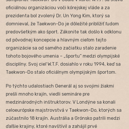
oficiálnou organizáciou voči kórejskej vláde a za
prezidenta bol zvolený Dr. Un Yong Kim, ktorý sa
domnieval, že Taekwon-Do je dôležité priblížiť ľudom
predovšetkým ako šport. Zákonite tak došlo k odklonu
od pôvodnej koncepcie a hlavným cieľom tejto
organizácie sa od samého začiatku stalo zaradenie
tohoto bojového umenia – „športu“ medzi olympijské
disciplíny. Svoj cieľ W.T.F. dosiahlo v roku 1994, keď sa
Taekwon-Do stalo oficiálnym olympijským športom.
Po týchto udalostiach Generál aj so svojimi žiakmi
prešli mnoho krajín, viedli semináre pre
medzinárodných inštruktorov. V Londýne sa konali
celoeurópske majstrovstvá v Taekwon-Do, ktorých sa
zúčastnilo 18 krajín. Austrália a Grónsko patrili medzi
ďaľšie krajiny, ktoré navštívil a zahájil prvé