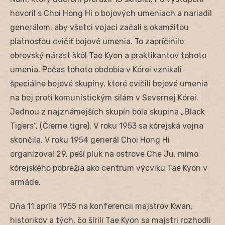
hovoril s Choi Hong Hi o bojových umeniach a nariadil
generálom, aby všetci vojaci začali s okamžitou
platnosťou cvičiť bojové umenia. To zapríčinilo
obrovský nárast škôl Tae Kyon a praktikantov tohoto
umenia. Počas tohoto obdobia v Kórei vznikali
špeciálne bojové skupiny, ktoré cvičili bojové umenia
na boj proti komunistickým silám v Severnej Kórei.
Jednou z najznámejších skupín bola skupina „Black
Tigers“, (Čierne tigre). V roku 1953 sa kórejská vojna
skončila. V roku 1954 generál Choi Hong Hi
organizoval 29. peší pluk na ostrove Che Ju, mimo
kórejského pobrežia ako centrum výcviku Tae Kyon v
armáde.
Dňa 11.apríla 1955 na konferencii majstrov Kwan,
historikov a tých, čo šírili Tae Kyon sa majstri rozhodli