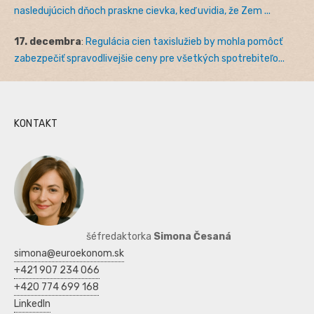
nasledujúcich dňoch praskne cievka, keď uvidia, že Zem ...
17. decembra
:
Regulácia cien taxislužieb by mohla pomôcť
zabezpečiť spravodlivejšie ceny pre všetkých spotrebiteľo...
KONTAKT
šéfredaktorka
Simona Česaná
simona@euroekonom.sk
+421 907 234 066
+420 774 699 168
LinkedIn