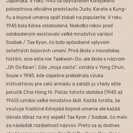
Japonska. V roku 1943 sa obyvateľom Kórejského
poloostrova oficiálne predstavilo Judo, Karate a Kung-
fu a bojové umenia opäť získali na popularite. V roku
1945 bola Kórea oslobodená. Niekoľko rokov pred
oslobodeným existovalo veľké množstvo variácií
Soobak / Tae Kyon, čo bolo spôsobené vplyvom
ostatných bojových umení. Prvá škola v novodobej
histórii, sice ešte nie Taekwon-Do, ale škola s názvom
„Oh Do Kwan“, čiže „moja cesta“, vznikla v Yong Chun,
Soule v 1945, kde úspešne prebiehala výuka
inštruktorov pre celú armádu a založil ju vtedy ešte
poručík Choi Hong Hi. Počas tohoto obdobia (1945 až
1960) vzniklo veľké množstvo škôl. Každá tvrdila, že
vyučuje tradičné Kórejské bojové umenie ale každá
dávala dôraz na iný aspekt Tae Kyon / Soobak, čo malo
za následok rozdielnosť názvov. Preto sa aj dodnes