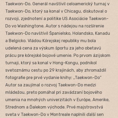
Taekwon-Do. Generál navštívil celoamerický turnaj v
Taekwon-Do, ktorý sa konal v Chicagu, diskutoval o
rozvoji, zjednotení a politike US Asociácie Taekwon-
Do vo Washingtone. Autor s nádejou na rozšírenie
Taekwon-Do navštívil Španielsko, Holandsko, Kanadu
a Belgicko. Vládou Kórejskej republiky mu bola
udelená cena za výskum športu za jeho obetavú
prácu pre kórejské bojové umenie. Po prvom ázijskom
turnaji, ktorý sa konal v Hong-Kongu, podnikol
svetoznámu cestu po 29 krajinách, aby zhromaždil
fotografie pre prvé vydanie knihy: „Taekwon-Do“
Autor sa zaujímal o rozvoj Taekwon-Do medzi
mládežou, preto pomáhal pri zavádzaní bojového
umenia na mnohých univerzitách v Európe, Amerike,
Strednom a Ďalekom východe. Prvé majstrovstvá
sveta v Taekwon-Do v Montreale naplnili ďalší sen