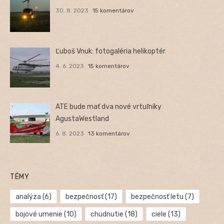
30. 8. 2023
15 komentárov
Ľuboš Vnuk: fotogaléria helikoptér
4. 6. 2023
15 komentárov
ATE bude mať dva nové vrtuľníky
AgustaWestland
6. 8. 2023
13 komentárov
TÉMY
analýza
(6)
bezpečnosť
(17)
bezpečnosť letu
(7)
bojové umenie
(10)
chudnutie
(18)
ciele
(13)