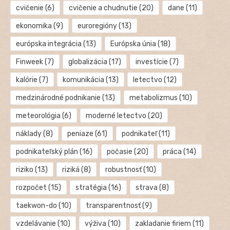
cvičenie
(6)
cvičenie a chudnutie
(20)
dane
(11)
ekonomika
(9)
euroregióny
(13)
európska integrácia
(13)
Európska únia
(18)
Finweek
(7)
globalizácia
(17)
investície
(7)
kalórie
(7)
komunikácia
(13)
letectvo
(12)
medzinárodné podnikanie
(13)
metabolizmus
(10)
meteorológia
(6)
moderné letectvo
(20)
náklady
(8)
peniaze
(61)
podnikateľ
(11)
podnikateľský plán
(16)
počasie
(20)
práca
(14)
riziko
(13)
riziká
(8)
robustnosť
(10)
rozpočet
(15)
stratégia
(16)
strava
(8)
taekwon-do
(10)
transparentnosť
(9)
vzdelávanie
(10)
výživa
(10)
zakladanie firiem
(11)