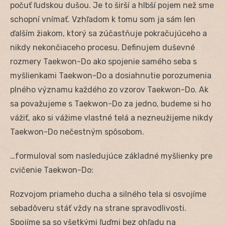
počuť ľudskou dušou. Je to širší a hlbší pojem než sme
schopní vnímať. Vzhľadom k tomu som ja sám len
ďalším žiakom, ktorý sa zúčastňuje pokračujúceho a
nikdy nekončiaceho procesu. Definujem duševné
rozmery Taekwon-Do ako spojenie samého seba s
myšlienkami Taekwon-Do a dosiahnutie porozumenia
plného významu každého zo vzorov Taekwon-Do. Ak
sa považujeme s Taekwon-Do za jedno, budeme si ho
vážiť, ako si vážime vlastné telá a nezneužijeme nikdy
Taekwon-Do nečestným spôsobom.
…formuloval som nasledujúce základné myšlienky pre
cvičenie Taekwon-Do:
Rozvojom priameho ducha a silného tela si osvojíme
sebadôveru stáť vždy na strane spravodlivosti.
Spojíme sa so všetkými ľuďmi bez ohľadu na