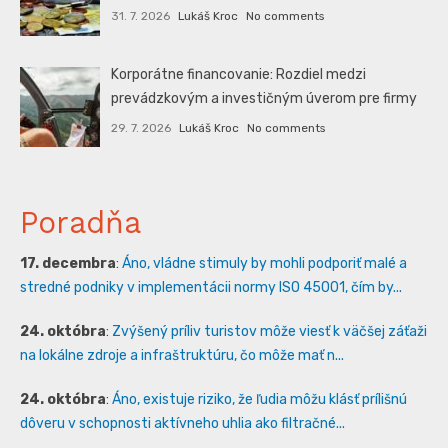
31. 7. 2026
Lukáš Kroc
No comments
Korporátne financovanie: Rozdiel medzi
prevádzkovým a investičným úverom pre firmy
29. 7. 2026
Lukáš Kroc
No comments
Poradňa
17. decembra
:
Áno, vládne stimuly by mohli podporiť malé a
stredné podniky v implementácii normy ISO 45001, čím by...
24. októbra
:
Zvýšený príliv turistov môže viesť k väčšej záťaži
na lokálne zdroje a infraštruktúru, čo môže mať n...
24. októbra
:
Áno, existuje riziko, že ľudia môžu klásť prílišnú
dôveru v schopnosti aktívneho uhlia ako filtračné...