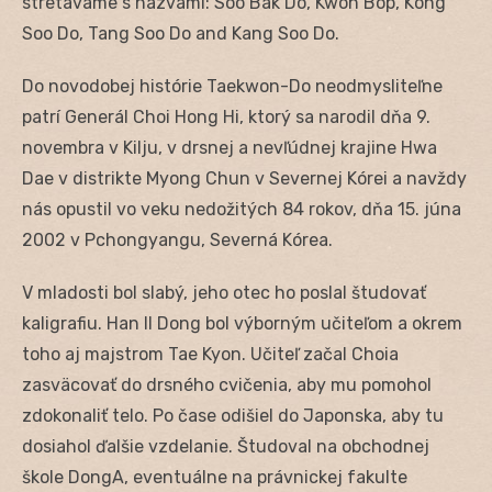
stretávame s názvami: Soo Bak Do, Kwon Bop, Kong
Soo Do, Tang Soo Do and Kang Soo Do.
Do novodobej histórie Taekwon-Do neodmysliteľne
patrí Generál Choi Hong Hi, ktorý sa narodil dňa 9.
novembra v Kilju, v drsnej a nevľúdnej krajine Hwa
Dae v distrikte Myong Chun v Severnej Kórei a navždy
nás opustil vo veku nedožitých 84 rokov, dňa 15. júna
2002 v Pchongyangu, Severná Kórea.
V mladosti bol slabý, jeho otec ho poslal študovať
kaligrafiu. Han Il Dong bol výborným učiteľom a okrem
toho aj majstrom Tae Kyon. Učiteľ začal Choia
zasväcovať do drsného cvičenia, aby mu pomohol
zdokonaliť telo. Po čase odišiel do Japonska, aby tu
dosiahol ďalšie vzdelanie. Študoval na obchodnej
škole DongA, eventuálne na právnickej fakulte