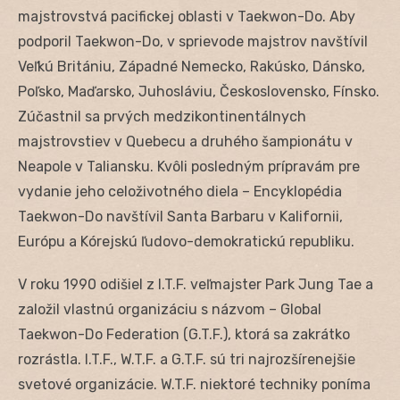
majstrovstvá pacifickej oblasti v Taekwon-Do. Aby
podporil Taekwon-Do, v sprievode majstrov navštívil
Veľkú Britániu, Západné Nemecko, Rakúsko, Dánsko,
Poľsko, Maďarsko, Juhosláviu, Československo, Fínsko.
Zúčastnil sa prvých medzikontinentálnych
majstrovstiev v Quebecu a druhého šampionátu v
Neapole v Taliansku. Kvôli posledným prípravám pre
vydanie jeho celoživotného diela – Encyklopédia
Taekwon-Do navštívil Santa Barbaru v Kalifornii,
Európu a Kórejskú ľudovo-demokratickú republiku.
V roku 1990 odišiel z I.T.F. veľmajster Park Jung Tae a
založil vlastnú organizáciu s názvom – Global
Taekwon-Do Federation (G.T.F.), ktorá sa zakrátko
rozrástla. I.T.F., W.T.F. a G.T.F. sú tri najrozšírenejšie
svetové organizácie. W.T.F. niektoré techniky poníma