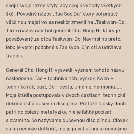
spojiť svoje rôzne štýly, aby spojili výhody všetkých
škôl. Pôvodný názov „Tae Soo Do“ ktorý bol prijatý
väčšinou majstrov sa neskôr zmenil na „Taekwon-Do“.
Tento názov navrhol generál Choi Hong Hi, ktorý je
považovaný za otca Taekwon-Do. Navrhol ho preto,
lebo je veľmi podobné s Tae Kyon, čím ctí a udržiava
tradíciu.
Generál Choi Hong Hi vysvetlil význam tohoto názvu
nasledovne: Tae – technika nôh, výskok, Kwon –
technika rúk, päsť, Do – cesta, umenie, harmónia. „…
Moja štúdia postupovala v dvoch častiach: technická
dokonalosť a duševná disciplína. Pretože ľudský duch
patrí do oblasti metafyziky, nie je ľahké popísať
slovami to, čo nazývame duševnou disciplínou. Človek
sa jej nemôže dotknúť, nie je ju vidieť ani ju nemôžme