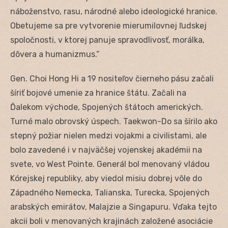
náboženstvo, rasu, národné alebo ideologické hranice.
Obetujeme sa pre vytvorenie mierumilovnej ľudskej
spoločnosti, v ktorej panuje spravodlivosť, morálka,
dôvera a humanizmus.“
Gen. Choi Hong Hi a 19 nositeľov čierneho pásu začali
šíriť bojové umenie za hranice štátu. Začali na
Ďalekom východe, Spojených štátoch amerických.
Turné malo obrovský úspech. Taekwon-Do sa šírilo ako
stepný požiar nielen medzi vojakmi a civilistami, ale
bolo zavedené i v najväčšej vojenskej akadémii na
svete, vo West Pointe. Generál bol menovaný vládou
Kórejskej republiky, aby viedol misiu dobrej vôle do
Západného Nemecka, Talianska, Turecka, Spojených
arabských emirátov, Malajzie a Singapuru. Vďaka tejto
akcii boli v menovaných krajinách založené asociácie