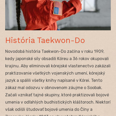
História Taekwon-Do
Novodobá história Taekwon-Do začína v roku 1909,
kedy japonské sily obsadili Kóreu a 36 rokov okupovali
krajinu. Aby eliminovali kórejské vlastenectvo zakázali
praktizovanie všetkých vojenských umení, kórejský
jazyk a spálili všetky knihy napísané v Kórei. Tento
zákaz mal odozvu v obnovenom záujme o Soobak.
Začali vznikať tajné skupiny, ktoré praktizovali bojové
umenia v odľahlých budhistických kláštoroch. Niektorí
však odišli študovať bojové umenia do Číny a