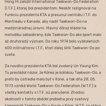
Hong Hi založil International Taekwon-Do Federation
(I.T.F.), ktorej bol prezidentom. Neskôr rezignoval na
funkciu prezidenta KTA a presunul centrálu I.T.F. do
Montrealu v Kanade, aby riadil Taekwon-Do na
medzinárodnej úrovni. Hlavný dôraz kládol na
metodiku sebaobrany, kde Taekwon-Do ako šport malo
až druhoradý význam. Do roku 1974 bolo vyškolených
600 inštruktorov I.T.F., ktorí ďalej šírili Taekwon-Do po
svete.
Za nového prezidenta KTA bol zvolený Un Young Kim.
Tu prevládol názor, že Kórea je kolískou Taekwon-Do, a
preto by ústredie malo byť v Kórei, a tak dňa 28. 05.
1973 vzniká World Taekwon-Do Federation (W.T.F.) a
všetky kontakty s I.T.F. sú prerušené. Zhodou
okolností v tomto období prebieha prvý svetový
šampionát Taekwon-Do v Soule v Kórei. W.T.F. sa stáva