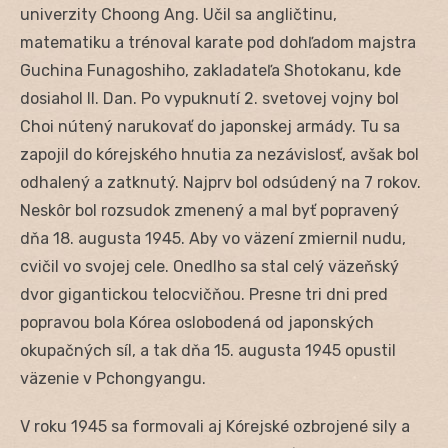
univerzity Choong Ang. Učil sa angličtinu,
matematiku a trénoval karate pod dohľadom majstra
Guchina Funagoshiho, zakladateľa Shotokanu, kde
dosiahol II. Dan. Po vypuknutí 2. svetovej vojny bol
Choi nútený narukovať do japonskej armády. Tu sa
zapojil do kórejského hnutia za nezávislosť, avšak bol
odhalený a zatknutý. Najprv bol odsúdený na 7 rokov.
Neskôr bol rozsudok zmenený a mal byť popravený
dňa 18. augusta 1945. Aby vo väzení zmiernil nudu,
cvičil vo svojej cele. Onedlho sa stal celý väzeňský
dvor gigantickou telocvičňou. Presne tri dni pred
popravou bola Kórea oslobodená od japonských
okupačných síl, a tak dňa 15. augusta 1945 opustil
väzenie v Pchongyangu.
V roku 1945 sa formovali aj Kórejské ozbrojené sily a