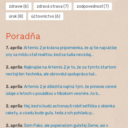
zdravie
(6)
zdravá strava
(7)
zodpovednosť
(7)
úrok
(8)
účtovníctvo
(6)
Poradňa
7. apríla
:
Artemis 2 je krásna pripomienka, že aj tie najväčšie
sny sa môžu stať realitou, keď sa ľudia nevzdaj...
2. apríla
:
Najkrajšie na Artemis 2 je to, že za týmto štartom
nestojí len technika, ale obrovská spolupráca ľud...
2. apríla
:
Artemis 2 je dôležitá najmä tým, že prinesie cenné
údaje o letoch s posádkou v hlbokom vesmíre, čo b...
2. apríla
:
Hej, keď si budú astronauti robiť selfíčka z okienka
rakety, a vzadu bude guľa, teda z ich pohľadu p...
2. apríla
:
Som Pako, ale popieračom guľatej Zeme, asi v