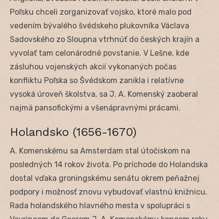
Poľsku chceli zorganizovať vojsko, ktoré malo pod
vedením bývalého švédskeho plukovníka Václava
Sadovského zo Sloupna vtrhnúť do českých krajín a
vyvolať tam celonárodné povstanie. V Lešne, kde
zásluhou vojenských akcií vykonaných počas
konfliktu Poľska so Švédskom zanikla i relatívne
vysoká úroveň školstva, sa J. A. Komenský zaoberal
najmä pansofickými a všenápravnými prácami.
Holandsko (1656-1670)
A. Komenskému sa Amsterdam stal útočiskom na
posledných 14 rokov života. Po príchode do Holandska
dostal vďaka groningskému senátu okrem peňažnej
podpory i možnosť znovu vybudovať vlastnú knižnicu.
Rada holandského hlavného mesta v spolupráci s