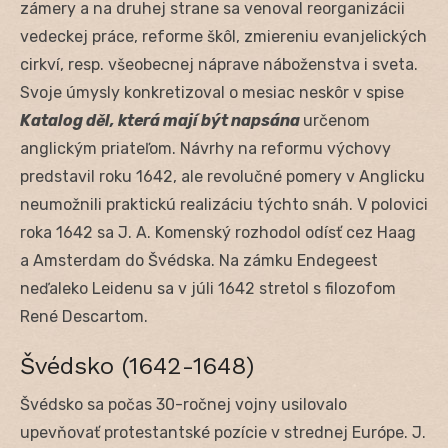
zámery a na druhej strane sa venoval reorganizácii
vedeckej práce, reforme škôl, zmiereniu evanjelických
cirkví, resp. všeobecnej náprave náboženstva i sveta.
Svoje úmysly konkretizoval o mesiac neskôr v spise
Katalog děl, která mají být napsána
určenom
anglickým priateľom. Návrhy na reformu výchovy
predstavil roku 1642, ale revolučné pomery v Anglicku
neumožnili praktickú realizáciu týchto snáh. V polovici
roka 1642 sa J. A. Komenský rozhodol odísť cez Haag
a Amsterdam do Švédska. Na zámku Endegeest
neďaleko Leidenu sa v júli 1642 stretol s filozofom
René Descartom.
Švédsko (1642-1648)
Švédsko sa počas 30-ročnej vojny usilovalo
upevňovať protestantské pozície v strednej Európe. J.