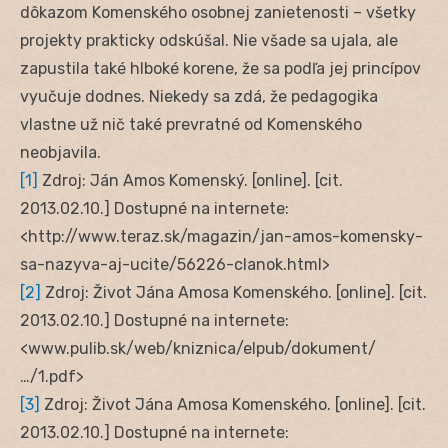
dôkazom Komenského osobnej zanietenosti – všetky
projekty prakticky odskúšal. Nie všade sa ujala, ale
zapustila také hlboké korene, že sa podľa jej princípov
vyučuje dodnes. Niekedy sa zdá, že pedagogika
vlastne už nič také prevratné od Komenského
neobjavila.
[1]
Zdroj: Ján Amos Komenský. [online]. [cit.
2013.02.10.] Dostupné na internete:
<http://www.teraz.sk/magazin/jan-amos-komensky-
sa-nazyva-aj-ucite/56226-clanok.html>
[2]
Zdroj: Život Jána Amosa Komenského. [online]. [cit.
2013.02.10.] Dostupné na internete:
<www.pulib.sk/web/kniznica/elpub/dokument/
…/1.pdf‎>
[3]
Zdroj: Život Jána Amosa Komenského. [online]. [cit.
2013.02.10.] Dostupné na internete: