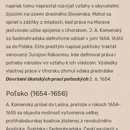
napriek tomu neprestal rozvíjať vzťahy s obyvateľmi
žijúcimi na území dnešného Slovenska. Mohol sa
oprieť o zážitky z mladosti, keď práve na Morave
jestvovalo užšie spojenie s Uhorskom. J. A. Komenský
zo Sedmohradska definitívne odišiel v júni 1654. Vrátil
sa do Poľska. Ešte predtým napísal politický traktát
venovaný Jurajovi Rákocimu, kde definoval práva i
potreby národov vo vzťahu k ich vládcom. Výsledky
vlastnej práce v Uhorsku zhrnul vďaka prednáške
Dovršení školských prací potockých
2. 6. 1654.
Poľsko (1654-1656)
A. Komenský prišiel do Lešna, pretože v rokoch 1654-
1655 sa objavila možnosť vytvorenia veľkej
protihabsburskej koalície zloženej z revolučného
Anglicka, Švédska i Sedmohradska. Českí exulanti v