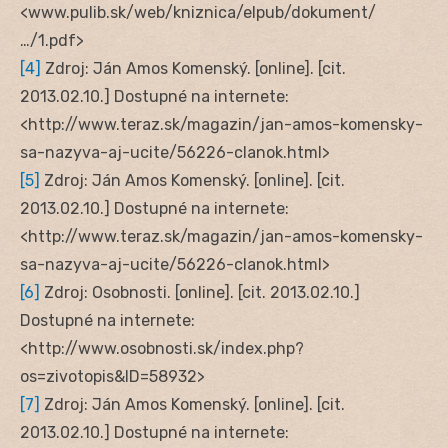
<www.pulib.sk/web/kniznica/elpub/dokument/
…/1.pdf‎>
[4]
Zdroj: Ján Amos Komenský. [online]. [cit.
2013.02.10.] Dostupné na internete:
<http://www.teraz.sk/magazin/jan-amos-komensky-
sa-nazyva-aj-ucite/56226-clanok.html‎>
[5]
Zdroj: Ján Amos Komenský. [online]. [cit.
2013.02.10.] Dostupné na internete:
<http://www.teraz.sk/magazin/jan-amos-komensky-
sa-nazyva-aj-ucite/56226-clanok.html‎>
[6]
Zdroj: Osobnosti. [online]. [cit. 2013.02.10.]
Dostupné na internete:
<http://www.osobnosti.sk/index.php?
os=zivotopis&ID=58932‎>
[7]
Zdroj: Ján Amos Komenský. [online]. [cit.
2013.02.10.] Dostupné na internete: