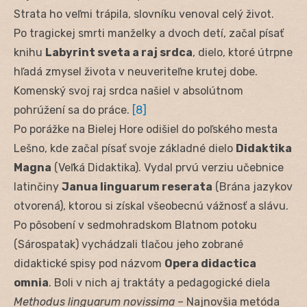
Strata ho veľmi trápila, slovníku venoval celý život.
Po tragickej smrti manželky a dvoch detí, začal písať
knihu
Labyrint sveta a raj srdca
, dielo, ktoré útrpne
hľadá zmysel života v neuveriteľne krutej dobe.
Komenský svoj raj srdca našiel v absolútnom
pohrúžení sa do práce.
[8]
Po porážke na Bielej Hore odišiel do poľského mesta
Lešno, kde začal písať svoje základné dielo
Didaktika
Magna
(Veľká Didaktika). Vydal prvú verziu učebnice
latinčiny
Janua linguarum reserata
(Brána jazykov
otvorená), ktorou si získal všeobecnú vážnosť a slávu.
Po pôsobení v sedmohradskom Blatnom potoku
(Sárospatak) vychádzali tlačou jeho zobrané
didaktické spisy pod názvom
Opera didactica
omnia
. Boli v nich aj traktáty a pedagogické diela
Methodus linguarum novissima
– Najnovšia metóda