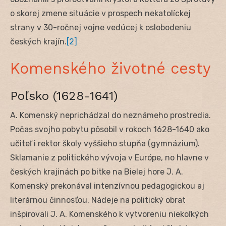
o skorej zmene situácie v prospech nekatolíckej
strany v 30-ročnej vojne vedúcej k oslobodeniu
českých krajín.
[2]
Komenského životné cesty
Poľsko (1628-1641)
A. Komenský neprichádzal do neznámeho prostredia.
Počas svojho pobytu pôsobil v rokoch 1628-1640 ako
učiteľ i rektor školy vyššieho stupňa (gymnázium).
Sklamanie z politického vývoja v Európe, no hlavne v
českých krajinách po bitke na Bielej hore J. A.
Komenský prekonával intenzívnou pedagogickou aj
literárnou činnosťou. Nádeje na politický obrat
inšpirovali J. A. Komenského k vytvoreniu niekoľkých