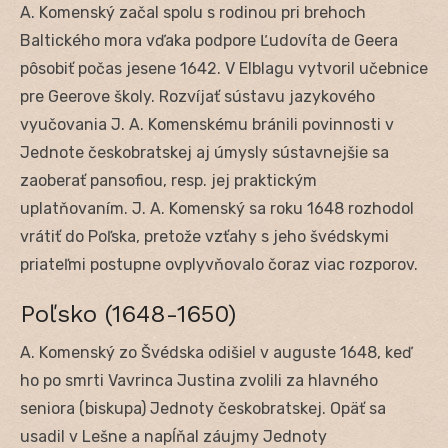
A. Komenský začal spolu s rodinou pri brehoch
Baltického mora vďaka podpore Ľudovíta de Geera
pôsobiť počas jesene 1642. V Elblagu vytvoril učebnice
pre Geerove školy. Rozvíjať sústavu jazykového
vyučovania J. A. Komenskému bránili povinnosti v
Jednote českobratskej aj úmysly sústavnejšie sa
zaoberať pansofiou, resp. jej praktickým
uplatňovaním. J. A. Komenský sa roku 1648 rozhodol
vrátiť do Poľska, pretože vzťahy s jeho švédskymi
priateľmi postupne ovplyvňovalo čoraz viac rozporov.
Poľsko (1648-1650)
A. Komenský zo Švédska odišiel v auguste 1648, keď
ho po smrti Vavrinca Justina zvolili za hlavného
seniora (biskupa) Jednoty českobratskej. Opäť sa
usadil v Lešne a napĺňal záujmy Jednoty