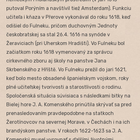
putoval Porýním a navštívil tiež Amsterdam). Funkciu
učiteľa i kňaza v Přerove vykonával do roku 1618, keď
odišiel do Fulneku, pričom duchovným Jednoty
českobratskej sa stal 26.4. 1616 na synóde v
Žeraviciach (pri Uherskom Hradišti). Vo Fulneku bol
začiatkom roku 1618 vymenovaný za správcu
cirkevného zboru aj školy na panstve Jana
Skrbenského z Hříště. Vo Fulneku prežil do jari 1621,
keď bolo mesto obsadené španielskym vojskom, roky
plné učiteľskej tvorivosti a starostlivosti o rodinu.
Spoločenská situácia súvisiaca s následkami bitky na
Bielej hore J. A. Komenského prinútila skrývať sa pred
prenasledovaním pravdepodobne na statkoch
Žerotínovcov na severnej Morave, v Čechách i na ich
brandýskom panstve. V rokoch 1622-1623 sa J. A.
Komenský musel vyrovnať s ďalšími životnými