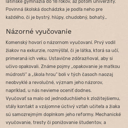
latinské gymnáziá do 18 rokov, až potom univerzity.
Povinná školská dochádzka je podľa neho pre
každého, či je bystrý, hlúpy, chudobný, bohatý…
Názorné vyučovanie
Komenský hovorí o názornom vyučovaní. Prvý vodil
žiakov na exkurzie, rozmýšľal, či je látka, ktorá sa učí,
primeraná ich veku. Ustavične zdôrazňoval, aby si
učivo opakovali. Známe pojmy „opakovanie je matkou
múdrosti“ a „škola hrou“ boli v tých časoch naozaj
neobvyklé a revolučné, význam jeho názorov,
napríklad, u nás nevieme oceniť dodnes.
Vyučovať sa malo od jednoduchšieho k zložitejšiemu,
stály kontakt a vzájomne úctivý vzťah učiteľa a žiaka
sú samozrejmým doplnkom jeho reformy. Mechanické
vyučovanie, tresty či ponižovanie študentov, a