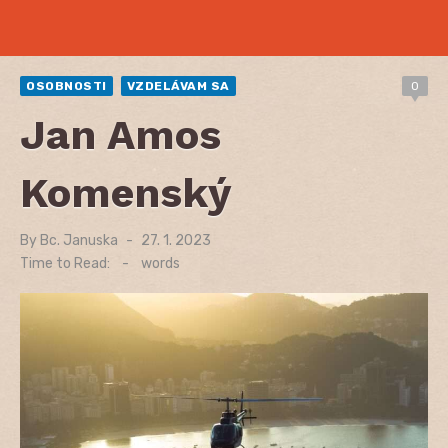
OSOBNOSTI
VZDELÁVAM SA
0
Jan Amos
Komenský
By
Bc. Januska
Posted
27. 1. 2023
on
Time to Read:
-
words