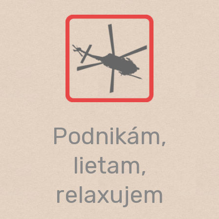
Skip
to
content
Podnikám,
lietam,
relaxujem