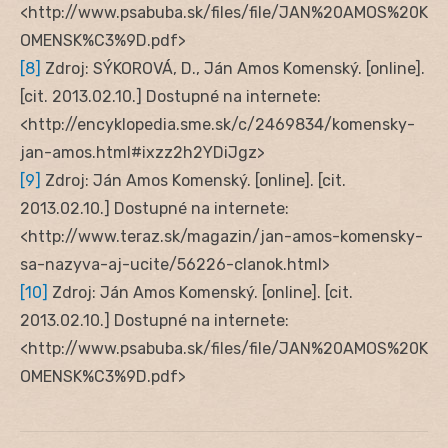
<http://www.psabuba.sk/files/file/JAN%20AMOS%20K
OMENSK%C3%9D.pdf>
[8]
Zdroj: SÝKOROVÁ, D., Ján Amos Komenský. [online].
[cit. 2013.02.10.] Dostupné na internete:
<http://encyklopedia.sme.sk/c/2469834/komensky-
jan-amos.html#ixzz2h2YDiJgz>
[9]
Zdroj: Ján Amos Komenský. [online]. [cit.
2013.02.10.] Dostupné na internete:
<http://www.teraz.sk/magazin/jan-amos-komensky-
sa-nazyva-aj-ucite/56226-clanok.html‎>
[10]
Zdroj: Ján Amos Komenský. [online]. [cit.
2013.02.10.] Dostupné na internete:
<http://www.psabuba.sk/files/file/JAN%20AMOS%20K
OMENSK%C3%9D.pdf>