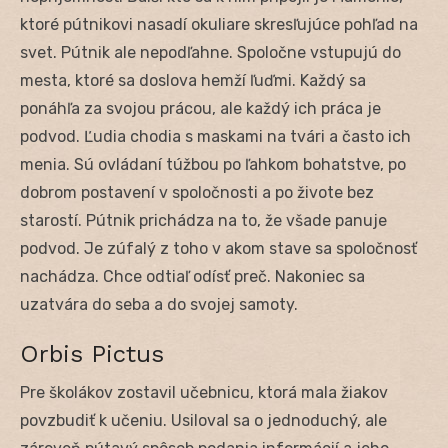
ktoré pútnikovi nasadí okuliare skresľujúce pohľad na
svet. Pútnik ale nepodľahne. Spoločne vstupujú do
mesta, ktoré sa doslova hemží ľuďmi. Každý sa
ponáhľa za svojou prácou, ale každý ich práca je
podvod. Ľudia chodia s maskami na tvári a často ich
menia. Sú ovládaní túžbou po ľahkom bohatstve, po
dobrom postavení v spoločnosti a po živote bez
starostí. Pútnik prichádza na to, že všade panuje
podvod. Je zúfalý z toho v akom stave sa spoločnosť
nachádza. Chce odtiaľ odísť preč. Nakoniec sa
uzatvára do seba a do svojej samoty.
Orbis Pictus
Pre školákov zostavil učebnicu, ktorá mala žiakov
povzbudiť k učeniu. Usiloval sa o jednoduchý, ale