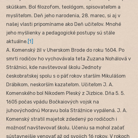
skúškam. Bol filozofom, teológom, spisovateľom a
mysliteľom. Deň jeho narodenia, 28. marec, si aj v
našej vlasti pripomíname ako Deň učiteľov. Mnohé
jeho myšlienky a pedagogické postupy sú stále
aktuálne.
[1]
A. Komenský žil v Uherskom Brode do roku 1604. Po
smrti rodičov ho vychovávala teta Zuzana Nohálová v
Strážnici, kde navštevoval školu Jednoty
českobratskej spolu s o päť rokov starším Mikulášom
Drábikom, neskorším kazateľom. Učiteľom J. A.
Komenského bol Nikodem Pleský z Jizbice. Dňa 5. 5.
1605 počas vpádu Bočkaiových vojsk na
juhovýchodnú Moravu bola Strážnice vypálená. J. A.
Komenský stratil majetok zdedený po rodičoch i
možnosť navštevovať školu. Učeniu sa mohol začať
sústavnejšie venovať až od svojich 16 rokov. V rokoch