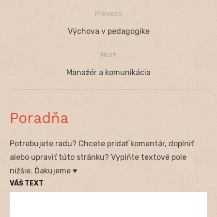
Previous
Navigácia
Previous
Výchova v pedagogike
v
post:
Next
článku
Next
Manažér a komunikácia
post:
Poradňa
Potrebujete radu? Chcete pridať komentár, doplniť
alebo upraviť túto stránku? Vyplňte textové pole
nižšie. Ďakujeme ♥
VÁŠ TEXT