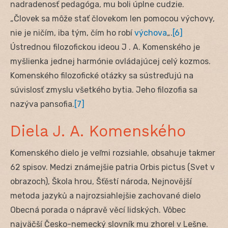
nadradenosť pedagóga, mu boli úplne cudzie.
„Človek sa môže stať človekom len pomocou výchovy,
nie je ničím, iba tým, čím ho robí
výchova
„.
[6]
Ústrednou filozofickou ideou J . A. Komenského je
myšlienka jednej harmónie ovládajúcej celý kozmos.
Komenského filozofické otázky sa sústreďujú na
súvislosť zmyslu všetkého bytia. Jeho filozofia sa
nazýva pansofia.
[7]
Diela J. A. Komenského
Komenského dielo je veľmi rozsiahle, obsahuje takmer
62 spisov. Medzi známejšie patria Orbis pictus (Svet v
obrazoch), Škola hrou, Šťěstí národa, Nejnovější
metoda jazyků a najrozsiahlejšie zachované dielo
Obecná porada o nápravě věcí lidských. Vôbec
najväčší Česko-nemecký slovník mu zhorel v Lešne.