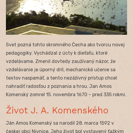
Svet pozná tohto skromného Čecha ako tvorcu novej
pedagogiky. Vychádzal z úcty k dieťaťu, ktoré
vzdelávame. Zmenil dovtedy zaužívaný názor, že
vzdelávanie je úporný dril, mechanické učenie sa
textov naspamäť, a tento nezáživný prístup chcel
nahradiť radosťou z poznania a hrou. Jan Amos
Komenský zomrel 15. novembra 1670 – pred 335 rokmi.
Život J. A. Komenského
Ján Amos Komenský sa narodil 28. marca 1592 v
českej obci Nivnice. Jeho život bol vystavený ťažkým