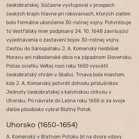
českobratskej. Súčasne vystupoval v prospech
českých krajín hlavne pri rokovaniach, ktorých cieľom
bolo formálne ukončenie 30-ročnej vojny. Potvrdzuje
to Vestfálsky mier podpísaný 24. 10. 1648 završujúci
vyjednávania o zastavení bojov 30-ročnej vojny.
Cestou do Sárospataku J. A. Komenský neobišiel
Moravu ani náboženské obce na západnom Slovensku.
Počas sviatku Veľkej noci roku 1650 vysvätil
českobratský chrám v Skalici. Trnava bola miestom,
kde J. A. Komenský potvrdil dohodu príslušníkov
Jednoty českobratskej s kalvínskou cirkvou v
Uhorsku. Po návrate do Lešna roku 1650 si za svoje
ďalšie pôsobisko vybral Blatný Potok.
Uhorsko (1650-1654)
A. Komenský v Blatnom Potoku žil na dvore vdovy