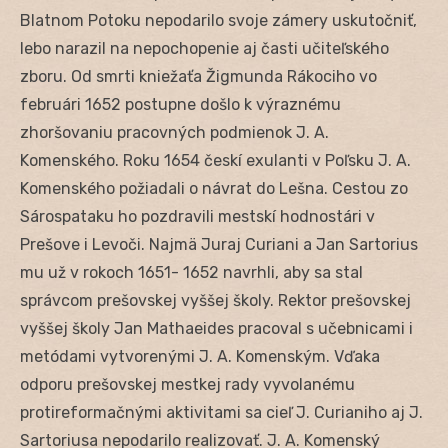
Blatnom Potoku nepodarilo svoje zámery uskutočniť,
lebo narazil na nepochopenie aj časti učiteľského
zboru. Od smrti kniežaťa Žigmunda Rákociho vo
februári 1652 postupne došlo k výraznému
zhoršovaniu pracovných podmienok J. A.
Komenského. Roku 1654 českí exulanti v Poľsku J. A.
Komenského požiadali o návrat do Lešna. Cestou zo
Sárospataku ho pozdravili mestskí hodnostári v
Prešove i Levoči. Najmä Juraj Curiani a Jan Sartorius
mu už v rokoch 1651- 1652 navrhli, aby sa stal
správcom prešovskej vyššej školy. Rektor prešovskej
vyššej školy Jan Mathaeides pracoval s učebnicami i
metódami vytvorenými J. A. Komenským. Vďaka
odporu prešovskej mestkej rady vyvolanému
protireformačnými aktivitami sa cieľ J. Curianiho aj J.
Sartoriusa nepodarilo realizovať. J. A. Komenský