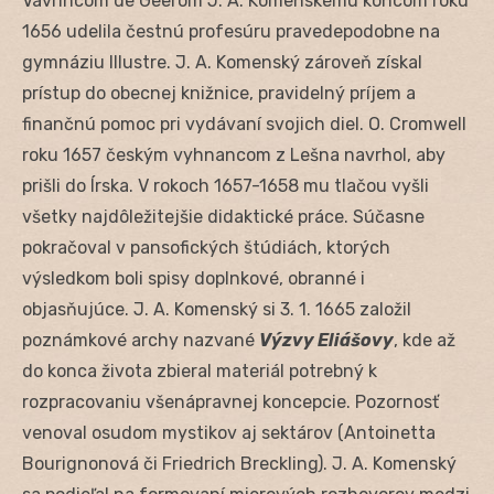
Vavrincom de Geerom J. A. Komenskému koncom roku
1656 udelila čestnú profesúru pravedepodobne na
gymnáziu Illustre. J. A. Komenský zároveň získal
prístup do obecnej knižnice, pravidelný príjem a
finančnú pomoc pri vydávaní svojich diel. O. Cromwell
roku 1657 českým vyhnancom z Lešna navrhol, aby
prišli do Írska. V rokoch 1657-1658 mu tlačou vyšli
všetky najdôležitejšie didaktické práce. Súčasne
pokračoval v pansofických štúdiách, ktorých
výsledkom boli spisy doplnkové, obranné i
objasňujúce. J. A. Komenský si 3. 1. 1665 založil
poznámkové archy nazvané
Výzvy Eliášovy
, kde až
do konca života zbieral materiál potrebný k
rozpracovaniu všenápravnej koncepcie. Pozornosť
venoval osudom mystikov aj sektárov (Antoinetta
Bourignonová či Friedrich Breckling). J. A. Komenský