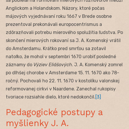
sa podieľal na formovaní mierových rozhovorov medzi
Anglickom a Holandskom. Názory, ktoré počas
májových vyjednávaní roku 1667 v Brede osobne
prezentoval prekonávali europocentrismus a
zdôrazňovali potrebu mierového spolužitia ľudstva. Po
skončení mierových rokovaní sa J. A. Komenský vrátil
do Amsterdamu. Krátko pred smrťou sa zotavil
natoľko, že mohol v septembri 1670 urobiť posledné
záznamy do
Výziev Eliášových
. J. A. Komenský zomrel
po dlhšej chorobe v Amsterdame 15. 11. 1670 ako 78-
ročný. Pochovali ho 22. 11. 1670 v kostolíku valonskej
reformovanej cirkvi v Naardene. Zanechal rukopisy
tvoriace rozsiahle dielo, ktoré nedokončil.
[3]
Pedagogické postupy a
myšlienky J. A.