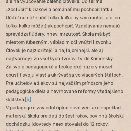
ale na vyučovanie celého človeka. Učiteľ má
„zostúpiť“ k žiakovi a pomáhať mu pochopiť látku.
Učiteľ nemôže učiť toľko, koľko by sám mohol, ale len
toľko, koľko môže žiak pochopiť. Vzdelávanie nemajú
sprevádzať údery, hnev, mrzutosť. Škola má byť
miestom ľúbezným, vábiacim oči vnútri i zvonku.
Človek je najzložitejší a najtajomnejší, ale aj
najtvárnejší zo všetkých tvorov, tvrdil Komenský.
Za svoje pedagogické a teologické názory musel
opustiť svoju vlasť a ukrývať sa vo viacerých štátoch.
Pre učiteľov a žiakov sú najväčším prínosom jeho
pedagogické diela a navrhované reformy vtedajšieho
školstva.
[5]
V pedagogike zaviedol úplne nové veci ako napríklad
materskú školu pre deti do šesť rokov, povinnú školskú
dochádzku (dovtedy neexistovala) do 12 rokov,