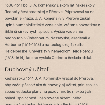
1608-1611 bol J. A. Komenský žiakom latinskej školy
Jednoty českobratskej v Přerove. Pripravoval sa na
povolanie kňaza. J. A. Komenský v Přerove získal
úplné humanististické vzdelanie, vrátane poznatkov o
Biblii či cirkevných spisoch. Vyššie vzdelanie
nadobudol v Johanneum, Nassavskej akademii v
Herborne (1611-1613) a na teologickej fakulte
Heidelberskej univerzity v nemeckom Heidelbergu
(1613-1614), kde ho vyslala Jednota českobratská.
Duchovný učiteľ
Keď sa roku 1614 J. A. Komenský vracal do Přerova,
aby začal pôsobiť ako duchovný aj učiteľ, priniesol so
sebou vedecké plány na pozdvihnutie niektorých
oblastí spoločnosti inšpirované okrem iného
nemeckým i holandským prostredím (v jari 1613