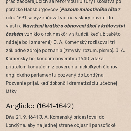
prác zaoberajúcich sa reformou kultúry i školstva po
porážke Habsburgovcov (
Pozoun milostivého léta
z
roku 1631 sa vyznačoval vierou v skorý návrat do
vlasti a
Navržení krátké o obnovení škol v království
českém
vzniklo o rok neskôr v situácii, keď už takéto
nádeje boli zmarené). J. A. Komenský rozlišoval tri
základné zdroje poznania (zmysly, rozum, písmo). J. A.
Komenský bol koncom novembra 1640 vďaka
priateľom konajúcim z poverenia niekoľkých členov
anglického parlamentu pozvaný do Londýna.
Pozvanie prijal, keď dokončil dramatizáciu učebnej
látky.
Anglicko (1641-1642)
Dňa 21. 9. 1641 J. A. Komenský pricestoval do
Londýna, aby na jednej strane objasnil pansofické