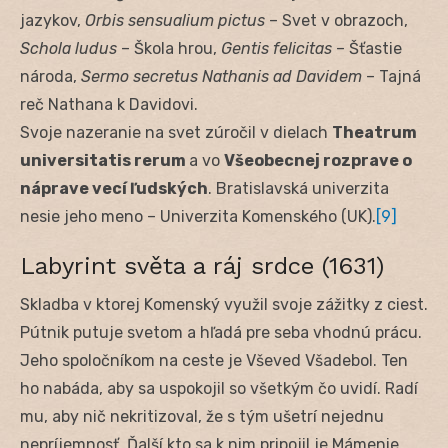
jazykov,
Orbis sensualium pictus
– Svet v obrazoch,
Schola ludus
– Škola hrou,
Gentis felicitas
– Šťastie
národa,
Sermo secretus Nathanis ad Davidem
– Tajná
reč Nathana k Davidovi.
Svoje nazeranie na svet zúročil v dielach
Theatrum
universitatis rerum
a vo
Všeobecnej rozprave o
náprave vecí ľudských
. Bratislavská univerzita
nesie jeho meno – Univerzita Komenského (UK).
[9]
Labyrint světa a ráj srdce (1631)
Skladba v ktorej Komenský využil svoje zážitky z ciest.
Pútnik putuje svetom a hľadá pre seba vhodnú prácu.
Jeho spoločníkom na ceste je Vševed Všadebol. Ten
ho nabáda, aby sa uspokojil so všetkým čo uvidí. Radí
mu, aby nič nekritizoval, že s tým ušetrí nejednu
nepríjemnosť. Ďalší kto sa k nim pripojil je Mámenie,