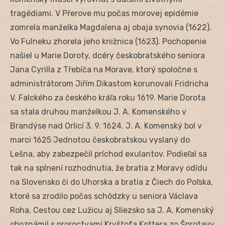
tragédiami. V Přerove mu počas morovej epidémie
zomrela manželka Magdalena aj obaja synovia (1622).
Vo Fulneku zhorela jeho knižnica (1623). Pochopenie
našiel u Marie Doroty, dcéry českobratského seniora
Jana Cyrilla z Třebíča na Morave, ktorý spoločne s
administrátorom Jiřím Dikastom korunovali Fridricha
V. Falckého za českého kráľa roku 1619. Marie Dorota
sa stala druhou manželkou J. A. Komenského v
Brandýse nad Orlicí 3. 9. 1624. J. A. Komenský bol v
marci 1625 Jednotou českobratskou vyslaný do
Lešna, aby zabezpečil príchod exulantov. Podieľal sa
tak na splnení rozhodnutia, že bratia z Moravy odídu
na Slovensko či do Uhorska a bratia z Čiech do Poľska,
ktoré sa zrodilo počas schôdzky u seniora Václava
Roha. Cestou cez Lužicu aj Sliezsko sa J. A. Komenský
oboznámil s proroctvami Kryštofa Kottera zo Šprotavy