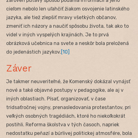
zároveň pútavý spôsob podania informácií a jeho
cieľom nebolo len uľahčiť žiakom osvojenie latinského
jazyka, ale tiež zlepšiť mravy všetkých občanov,
zmeniť ich názory a naučiť spôsobu života, tak ako to
videl v iných vyspelých krajinách. Je to prvá
obrázková učebnica na svete a neskôr bola preložená
do jedenástich jazykov.
[10]
Záver
Je takmer neuveriteľné, že Komenský dokázal vynájsť
nové a také objavné postupy v pedagogike, ale aj v
iných oblastiach. Písať, organizovať, v čase
tridsaťročnej vojny, prenasledovania protestantov, pri
veľkých osobných tragédiách, ktoré ho niekoľkokrát
postihli. Reforma školstva v tých časoch, napriek
nedostatku peňazí a búrlivej politickej atmosfére, bola