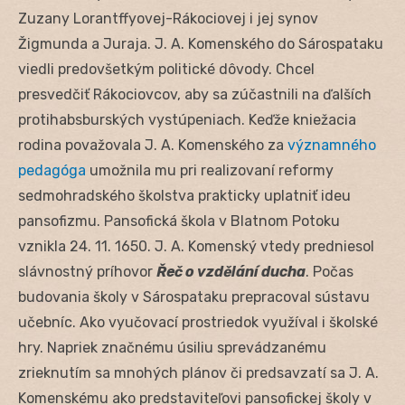
Zuzany Lorantffyovej-Rákociovej i jej synov
Žigmunda a Juraja. J. A. Komenského do Sárospataku
viedli predovšetkým politické dôvody. Chcel
presvedčiť Rákociovcov, aby sa zúčastnili na ďalších
protihabsburských vystúpeniach. Keďže kniežacia
rodina považovala J. A. Komenského za
významného
pedagóga
umožnila mu pri realizovaní reformy
sedmohradského školstva prakticky uplatniť ideu
pansofizmu. Pansofická škola v Blatnom Potoku
vznikla 24. 11. 1650. J. A. Komenský vtedy predniesol
slávnostný príhovor
Řeč o vzdělání ducha
. Počas
budovania školy v Sárospataku prepracoval sústavu
učebníc. Ako vyučovací prostriedok využíval i školské
hry. Napriek značnému úsiliu sprevádzanému
zrieknutím sa mnohých plánov či predsavzatí sa J. A.
Komenskému ako predstaviteľovi pansofickej školy v