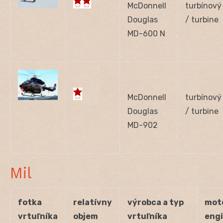
McDonnell
turbínový
Douglas
/ turbine
MD-600 N
McDonnell
turbínový
Douglas
/ turbine
MD-902
Mil
fotka
relatívny
výrobca a typ
moto
vrtuľníka
objem
vrtuľníka
eng