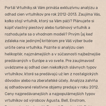
Portál Vrtuľníky.sk Vám prináša exkluzívnu analýzu a
odhad cien vrtuľníkov pre rok 2012-2013. Zaujíma Vás,
koľko stojí vrtuľník, ktorý sa Vám páči? Plánujete si
kúpiť vlastný piestový alebo turbínový vrtuľník a
rozhodujete sa o vhodnom modeli? Prvým (aj keď
zďaleka nie jediným) kritériom pre Váš výber bude
určite cena vrtuľníka. Pozrite si analýzu cien
helikoptér, najznámejších a v súčasnosti najbežnejšie
predávaných v Európe a vo svete. Pre zaujímavosť
uvádzame aj odhad cien niekoľkých slávnych typov
vrtuľníkov, ktoré sa predávajú už len z nostalgických
dôvodov alebo na zberateľské účely. Analýza zahŕňa
aj odhadované relatívne objemy predaja v roku 2012.
Ceny najpredávanejších a najpopulárnejších typov
vrtuľníkov od výrobcov Agusta, Bell, Enstrom,