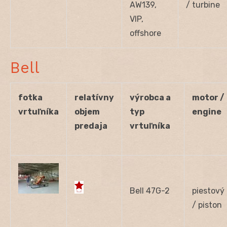
AW139,
/ turbine
VIP,
offshore
Bell
fotka
relatívny
výrobca a
motor /
vrtuľníka
objem
typ
engine
predaja
vrtuľníka
Bell 47G-2
piestový
/ piston