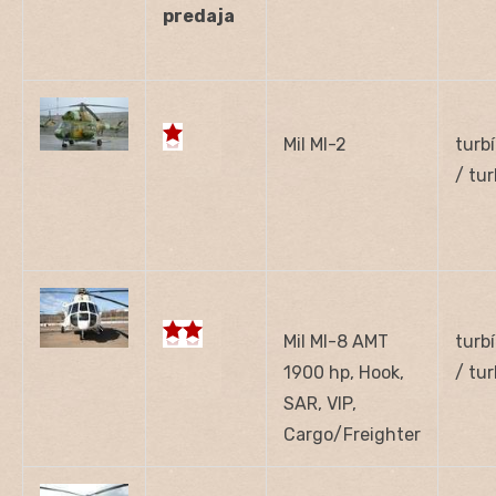
predaja
Mil MI-2
turb
/ tu
Mil MI-8 AMT
turb
1900 hp, Hook,
/ tu
SAR, VIP,
Cargo/Freighter