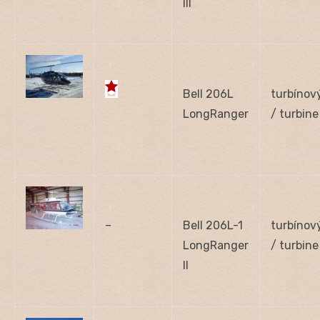
III
Bell 206L
turbínov
LongRanger
/ turbine
–
Bell 206L-1
turbínov
LongRanger
/ turbine
II