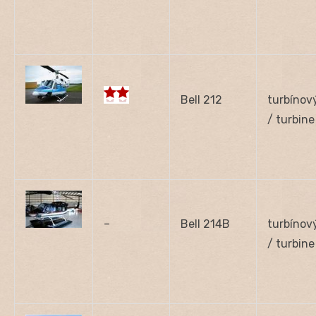
Bell 212
turbínov
/ turbine
–
Bell 214B
turbínov
/ turbine