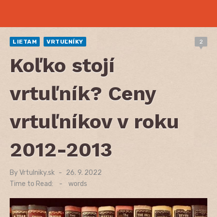
LIETAM
VRTUĽNÍKY
2
Koľko stojí
vrtuľník? Ceny
vrtuľníkov v roku
2012-2013
By
Vrtulniky.sk
Posted
26. 9. 2022
on
Time to Read:
-
words