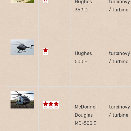
Hughes
turbínový
369 D
/ turbine
Hughes
turbínový
500 E
/ turbine
McDonnell
turbínový
Douglas
/ turbine
MD-500 E