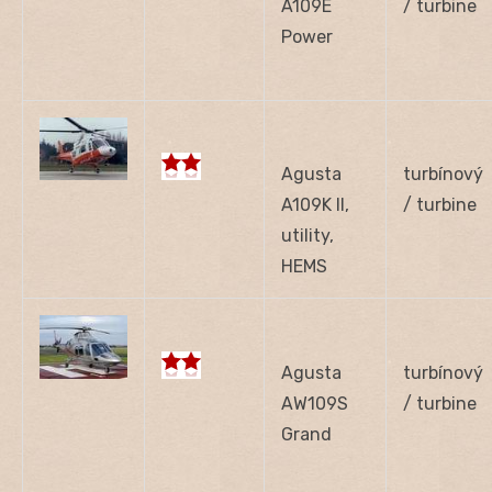
A109E
/ turbine
Power
Agusta
turbínový
A109K II,
/ turbine
utility,
HEMS
Agusta
turbínový
AW109S
/ turbine
Grand