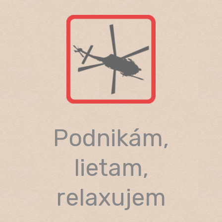
Skip
to
content
Podnikám,
lietam,
relaxujem