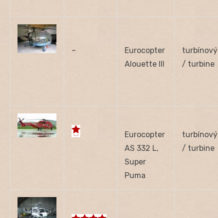
–
Eurocopter
turbínový
Alouette III
/ turbine
Eurocopter
turbínový
AS 332 L,
/ turbine
Super
Puma