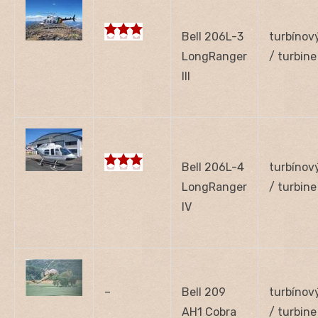
Bell 206L-3
turbínov
LongRanger
/ turbine
III
Bell 206L-4
turbínov
LongRanger
/ turbine
IV
–
Bell 209
turbínov
AH1 Cobra
/ turbine