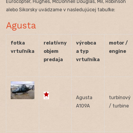
Eurocopter, Hughes, McDonnell Douglas, Mil, Robinson
alebo Sikorsky uvádzame v nasledujúcej tabuľke:
Agusta
fotka
relatívny
výrobca
motor /
vrtuľníka
objem
a typ
engine
predaja
vrtuľníka
Agusta
turbínový
A109A
/ turbine