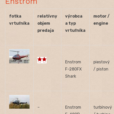
Enstrom
fotka
relatívny
výrobca
motor /
vrtuľníka
objem
a typ
engine
predaja
vrtuľníka
Enstrom
piestový
F-280FX
/ piston
Shark
–
Enstrom
turbínový