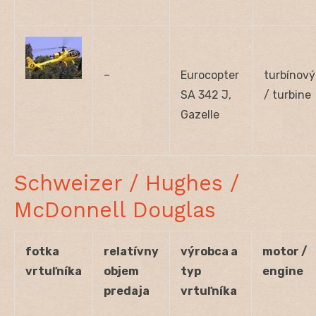
–
Eurocopter
turbínový
SA 342 J,
/ turbine
Gazelle
Schweizer / Hughes /
McDonnell Douglas
fotka
relatívny
výrobca a
motor /
vrtuľníka
objem
typ
engine
predaja
vrtuľníka