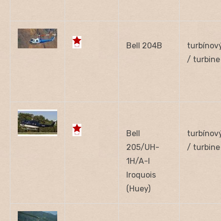
Bell 204B
turbínov
/ turbine
Bell
turbínov
205/UH-
/ turbine
1H/A-I
Iroquois
(Huey)