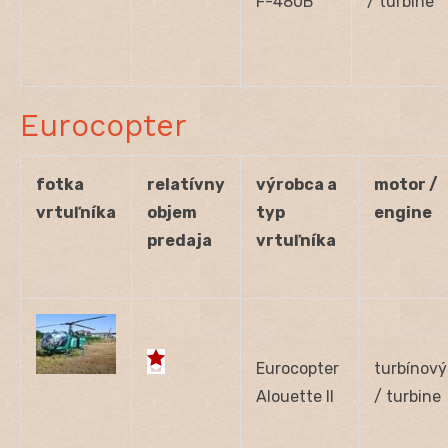
F-480B
/ turbine
Eurocopter
fotka
relatívny
výrobca a
motor /
vrtuľníka
objem
typ
engine
predaja
vrtuľníka
Eurocopter
turbínový
Alouette II
/ turbine