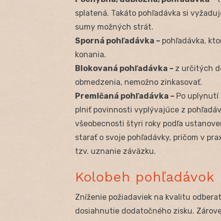
splatená. Takáto pohľadávka si vyžaduje
sumy možných strát.
Sporná pohľadávka –
pohľadávka, kto
konania.
Blokovaná pohľadávka –
z určitých d
obmedzenia, nemožno zinkasovať.
Premlčaná pohľadávka –
Po uplynutí
plniť povinnosti vyplývajúce z pohľadáv
všeobecnosti štyri roky podľa ustanove
starať o svoje pohľadávky, pričom v pr
tzv. uznanie záväzku.
Kolobeh pohľadávok
Zníženie požiadaviek na kvalitu odberat
dosiahnutie dodatočného zisku. Zárove