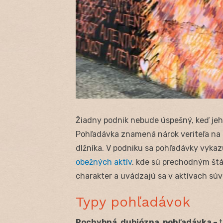
Žiadny podnik nebude úspešný, keď jeh
Pohľadávka znamená nárok veriteľa na 
dlžníka. V podniku sa pohľadávky vykaz
obežných aktív
, kde sú prechodným štá
charakter a uvádzajú sa v aktívach súv
Typy pohľadávok
Pochybná, dubiózna, pohľadávka –
t