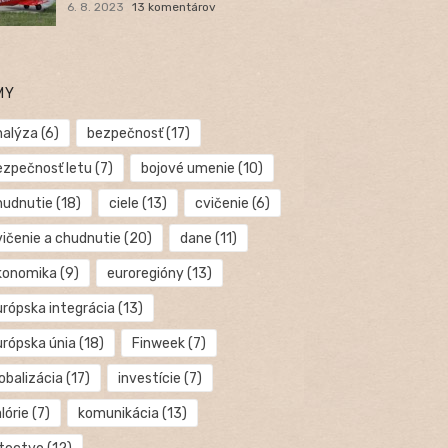
6. 8. 2023
13 komentárov
MY
nalýza
(6)
bezpečnosť
(17)
ezpečnosť letu
(7)
bojové umenie
(10)
hudnutie
(18)
ciele
(13)
cvičenie
(6)
vičenie a chudnutie
(20)
dane
(11)
konomika
(9)
euroregióny
(13)
urópska integrácia
(13)
urópska únia
(18)
Finweek
(7)
obalizácia
(17)
investície
(7)
lórie
(7)
komunikácia
(13)