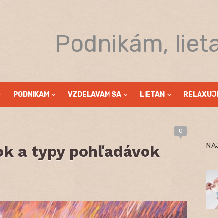
Podnikám, liet
PODNIKÁM
VZDELÁVAM SA
LIETAM
RELAXUJ
0
NA
k a typy pohľadávok