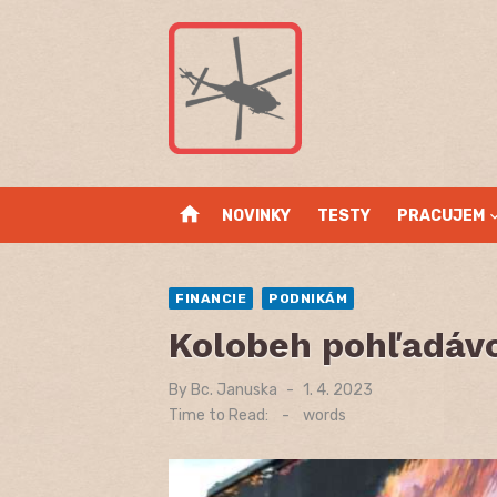
Skip
to
content
home
NOVINKY
TESTY
PRACUJEM
FINANCIE
PODNIKÁM
Kolobeh pohľadávo
By
Bc. Januska
Posted
1. 4. 2023
on
Time to Read:
-
words