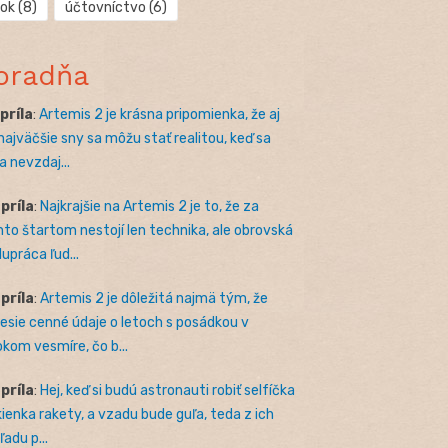
rok
(8)
účtovníctvo
(6)
oradňa
apríla
:
Artemis 2 je krásna pripomienka, že aj
 najväčšie sny sa môžu stať realitou, keď sa
a nevzdaj...
apríla
:
Najkrajšie na Artemis 2 je to, že za
to štartom nestojí len technika, ale obrovská
lupráca ľud...
apríla
:
Artemis 2 je dôležitá najmä tým, že
nesie cenné údaje o letoch s posádkou v
okom vesmíre, čo b...
apríla
:
Hej, keď si budú astronauti robiť selfíčka
kienka rakety, a vzadu bude guľa, teda z ich
adu p...