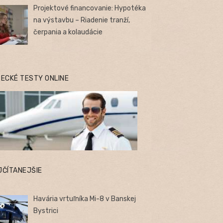
Projektové financovanie: Hypotéka
na výstavbu – Riadenie tranží,
čerpania a kolaudácie
TECKÉ TESTY ONLINE
JČÍTANEJŠIE
Havária vrtuľníka Mi-8 v Banskej
Bystrici