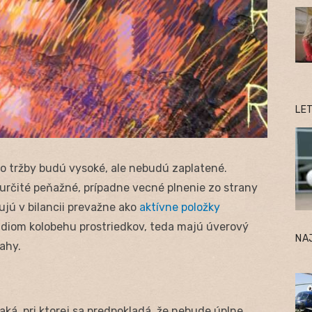
LE
o tržby budú vysoké, ale nebudú zaplatené.
určité peňažné, prípadne vecné plnenie zo strany
ujú v bilancii prevažne ako
aktívne položky
diom kolobehu prostriedkov, teda majú úverový
NA
ahy.
aká, pri ktorej sa predpokladá, že nebude úplne