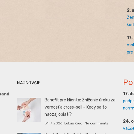
2. 
Zem
keď 
17.
moh
pre
Po
NAJNOVŠIE
17. 
saná
Benefit pre klienta: Zníženie úroku za
podpo
vernosť a cross-sell – Kedy sa to
normy
naozaj oplatí?
24. 
31. 7. 2026
Lukáš Kroc
No comments
väčšej