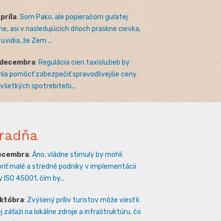
apríla
:
Som Pako, ale popieračom guľatej
e, asi v nasledujúcich dňoch praskne cievka,
uvidia, že Zem ...
 decembra
:
Regulácia cien taxislužieb by
la pomôcť zabezpečiť spravodlivejšie ceny
 všetkých spotrebiteľo...
radňa
decembra
:
Áno, vládne stimuly by mohli
riť malé a stredné podniky v implementácii
 ISO 45001, čím by...
októbra
:
Zvýšený príliv turistov môže viesť k
 záťaži na lokálne zdroje a infraštruktúru, čo