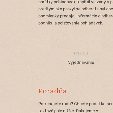
obrátky pohľadávok, kapitál viazaný v 
predtým ako poskytne odberateľovi obch
podmienky predaja, informácie o odbera
podniku a poisťovanie pohľadávok.
Previous
Navigácia
Previous
Vyjednávanie
v
post:
článku
Poradňa
Potrebujete radu? Chcete pridať koment
textové pole nižšie. Ďakujeme ♥