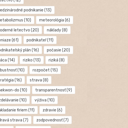
etectvo
(12)
edzinárodné podnikanie
(13)
etabolizmus
(10)
meteorológia
(6)
oderné letectvo
(20)
náklady
(8)
eniaze
(61)
podnikateľ
(11)
odnikateľský plán
(16)
počasie
(20)
ráca
(14)
riziko
(13)
riziká
(8)
obustnosť
(10)
rozpočet
(15)
tratégia
(16)
strava
(8)
aekwon-do
(10)
transparentnosť
(9)
zdelávanie
(10)
výživa
(10)
kladanie firiem
(11)
zdravie
(6)
dravá strava
(7)
zodpovednosť
(7)