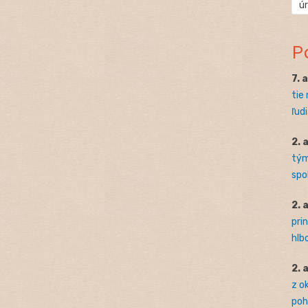
ú
P
7. 
tie
ľudi
2. 
tým
spo
2. 
pri
hlb
2. 
z o
pohľ