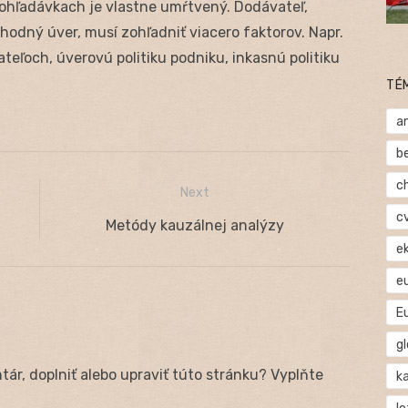
pohľadávkach je vlastne umŕtvený. Dodávateľ,
odný úver, musí zohľadniť viacero faktorov. Napr.
teľoch, úverovú politiku podniku, inkasnú politiku
TÉ
a
b
c
Next
c
Next
Metódy kauzálnej analýzy
e
post:
e
E
gl
ár, doplniť alebo upraviť túto stránku? Vyplňte
ka