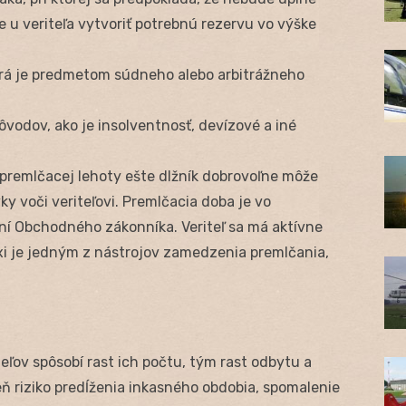
 u veriteľa vytvoriť potrebnú rezervu vo výške
rá je predmetom súdneho alebo arbitrážneho
ôvodov, ako je insolventnosť, devízové a iné
 premlčacej lehoty ešte dlžník dobrovoľne môže
ky voči veriteľovi. Premlčacia doba je vo
ní Obchodného zákonníka. Veriteľ sa má aktívne
axi je jedným z nástrojov zamedzenia premlčania,
eľov spôsobí rast ich počtu, tým rast odbytu a
ň riziko predĺženia inkasného obdobia, spomalenie