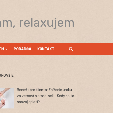
am, relaxujem
EM
PORADŇA
KONTAKT
JNOVŠIE
Benefit pre klienta: Zníženie úroku
za vernosť a cross-sell – Kedy sa to
naozaj oplatí?