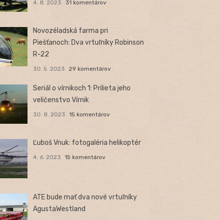
4. 8. 2023
31 komentárov
Novozéladská farma pri
Piešťanoch: Dva vrtuľníky Robinson
R-22
30. 5. 2023
29 komentárov
Seriál o vírnikoch 1: Prilieta jeho
veličenstvo Vírnik
30. 8. 2023
15 komentárov
Ľuboš Vnuk: fotogaléria helikoptér
4. 6. 2023
15 komentárov
ATE bude mať dva nové vrtuľníky
AgustaWestland