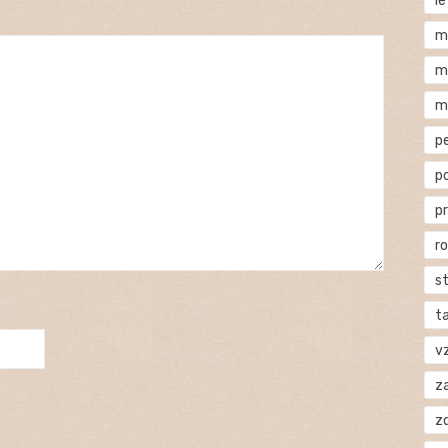
l
m
m
m
p
p
p
r
s
t
v
za
z