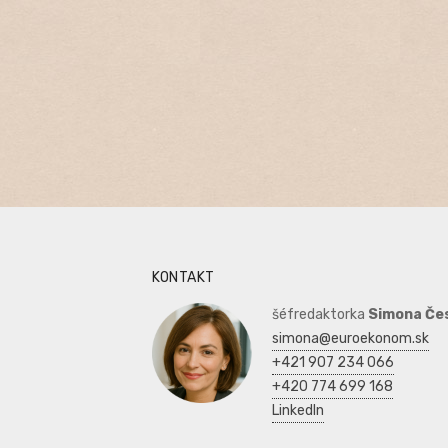
KONTAKT
šéfredaktorka
Simona Če
simona@euroekonom.sk
+421 907 234 066
+420 774 699 168
LinkedIn