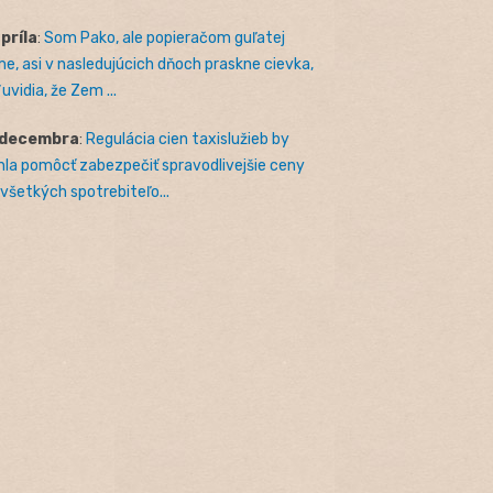
apríla
:
Som Pako, ale popieračom guľatej
e, asi v nasledujúcich dňoch praskne cievka,
uvidia, že Zem ...
 decembra
:
Regulácia cien taxislužieb by
la pomôcť zabezpečiť spravodlivejšie ceny
 všetkých spotrebiteľo...