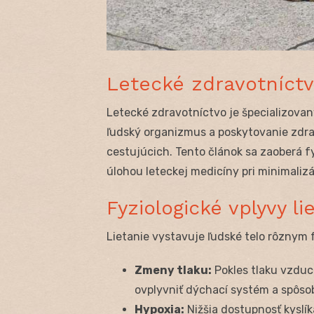
Letecké zdravotníct
Letecké zdravotníctvo je špecializovaný
ľudský organizmus a poskytovanie zdrav
cestujúcich. Tento článok sa zaoberá f
úlohou leteckej medicíny pri minimalizá
Fyziologické vplyvy l
Lietanie vystavuje ľudské telo rôznym 
Zmeny tlaku:
Pokles tlaku vzdu
ovplyvniť dýchací systém a spôsobi
Hypoxia:
Nižšia dostupnosť kyslík