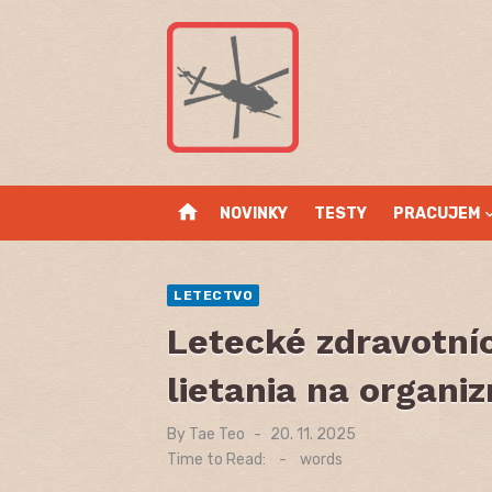
Skip
to
content
home
NOVINKY
TESTY
PRACUJEM
LETECTVO
Letecké zdravotníc
lietania na organi
By
Tae Teo
Posted
20. 11. 2025
on
Time to Read:
-
words