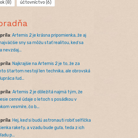
rok
(8)
účtovníctvo
(6)
oradňa
apríla
:
Artemis 2 je krásna pripomienka, že aj
 najväčšie sny sa môžu stať realitou, keď sa
a nevzdaj...
apríla
:
Najkrajšie na Artemis 2 je to, že za
to štartom nestojí len technika, ale obrovská
lupráca ľud...
apríla
:
Artemis 2 je dôležitá najmä tým, že
nesie cenné údaje o letoch s posádkou v
okom vesmíre, čo b...
apríla
:
Hej, keď si budú astronauti robiť selfíčka
kienka rakety, a vzadu bude guľa, teda z ich
adu p...