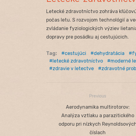
Letecké zdravotníctvo zohráva kľúčovú
počas letu. S rozvojom technológií a 
zvládanie fyziologických výziev lietani
dopravy pre posádku aj cestujúcich.
Tag:
cestujúci
dehydratácia
f
letecké zdravotníctvo
moderné le
zdravie v letectve
zdravotné prob
Previous
Navigácia
Previous
Aerodynamika multirotorov:
v
post:
Analýza vztlaku a parazitického
článku
odporu pri nízkych Reynoldsovýc
číslach