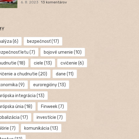
6. 8. 2023
13 komentárov
MY
nalýza
(6)
bezpečnosť
(17)
ezpečnosť letu
(7)
bojové umenie
(10)
hudnutie
(18)
ciele
(13)
cvičenie
(6)
vičenie a chudnutie
(20)
dane
(11)
konomika
(9)
euroregióny
(13)
urópska integrácia
(13)
urópska únia
(18)
Finweek
(7)
obalizácia
(17)
investície
(7)
lórie
(7)
komunikácia
(13)