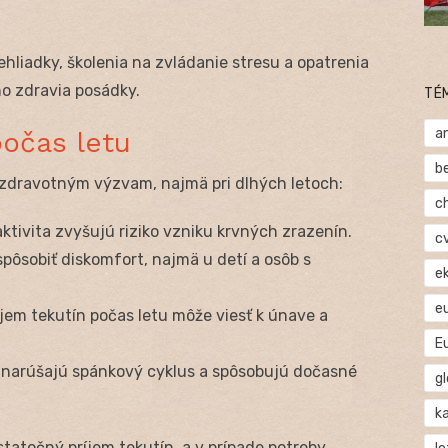
liadky, školenia na zvládanie stresu a opatrenia
o zdravia posádky.
TÉ
a
počas letu
b
 zdravotným výzvam, najmä pri dlhých letoch:
c
ktivita zvyšujú riziko vzniku krvných zrazenín.
c
ôsobiť diskomfort, najmä u detí a osôb s
e
e
em tekutín počas letu môže viesť k únave a
E
arúšajú spánkový cyklus a spôsobujú dočasné
gl
ka
tatočný príjem tekutín, a v prípade potreby