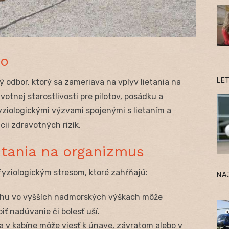
vo
LE
 odbor, ktorý sa zameriava na vplyv lietania na
otnej starostlivosti pre pilotov, posádku a
yziologickými výzvami spojenými s lietaním a
cii zdravotných rizík.
ietania na organizmus
fyziologickým stresom, ktoré zahŕňajú:
NA
chu vo vyšších nadmorských výškach môže
ť nadúvanie či bolesť uší.
a v kabíne môže viesť k únave, závratom alebo v