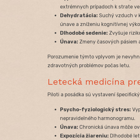
extrémnych prípadoch k strate v
Dehydratácia:
Suchý vzduch v ka
únave a zníženiu kognitívnej výko
Dlhodobé sedenie:
Zvyšuje rizi
Únava:
Zmeny časových pásiem a 
Porozumenie týmto vplyvom je nevyhnu
zdravotných problémov počas letu.
Letecká medicína pr
Piloti a posádka sú vystavení špecific
Psycho-fyziologický stres:
Vyp
nepravidelného harmonogramu.
Únava:
Chronická únava môže ovp
Expozícia žiareniu:
Dlhodobé let