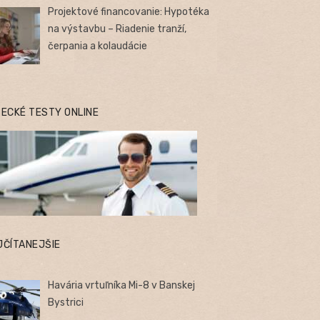
Projektové financovanie: Hypotéka
na výstavbu – Riadenie tranží,
čerpania a kolaudácie
TECKÉ TESTY ONLINE
JČÍTANEJŠIE
Havária vrtuľníka Mi-8 v Banskej
Bystrici