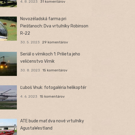
4. 8. 2023
31 komentárov
Novozéladská farma pri
Piešťanoch: Dva vrtuľníky Robinson
R-22
30. 5. 2023
29 komentárov
Seriál o vírnikoch 1: Prilieta jeho
veličenstvo Vírnik
30. 8. 2023
15 komentárov
Ľuboš Vnuk: fotogaléria helikoptér
4. 6. 2023
15 komentárov
ATE bude mať dva nové vrtuľníky
AgustaWestland