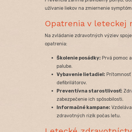
užívanie liekov na zmiernenie symptóm
Opatrenia v leteckej
Na zvládanie zdravotných výziev spoje
opatrenia:
Školenie posádky:
Prvá pomoc a 
palube.
Vybavenie lietadiel:
Prítomnosť 
defibrilátorov.
Preventívna starostlivosť:
Zdra
zabezpečenie ich spôsobilosti.
Informačné kampane:
Vzdelávan
zdravotných rizík počas letu.
Letecké zdravotníct