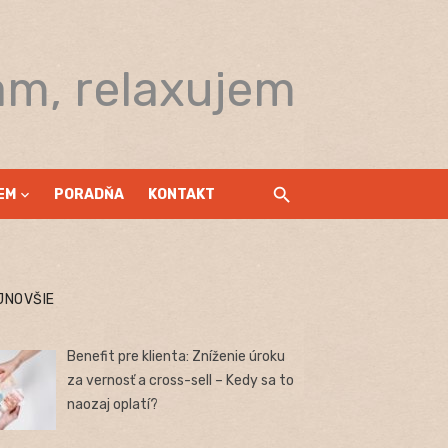
am, relaxujem
EM
PORADŇA
KONTAKT
JNOVŠIE
Benefit pre klienta: Zníženie úroku
za vernosť a cross-sell – Kedy sa to
naozaj oplatí?