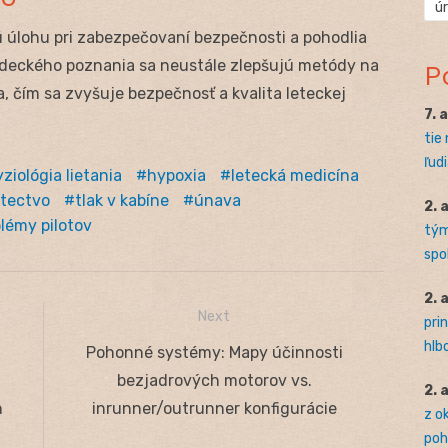
ú
 úlohu pri zabezpečovaní bezpečnosti a pohodlia
vedeckého poznania sa neustále zlepšujú metódy na
P
a, čím sa zvyšuje bezpečnosť a kvalita leteckej
7. 
tie
ľudi
yziológia lietania
hypoxia
letecká medicína
tectvo
tlak v kabíne
únava
2. 
lémy pilotov
tým
spo
2. 
Next
pri
hlb
Next
Pohonné systémy: Mapy účinnosti
post:
bezjadrových motorov vs.
2. 
h
inrunner/outrunner konfigurácie
z o
pohľ