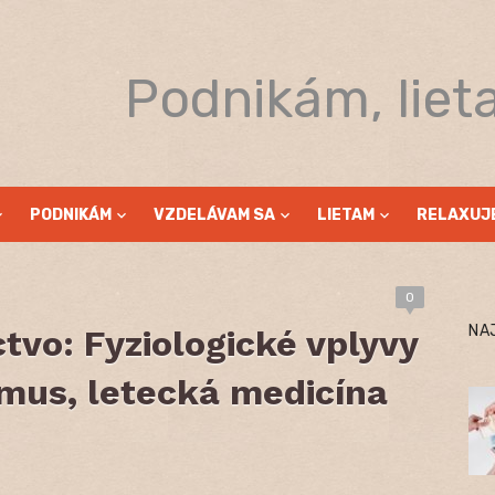
Podnikám, liet
PODNIKÁM
VZDELÁVAM SA
LIETAM
RELAXUJ
0
NA
tvo: Fyziologické vplyvy
zmus, letecká medicína