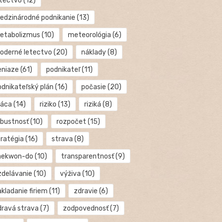
etectvo
(12)
edzinárodné podnikanie
(13)
etabolizmus
(10)
meteorológia
(6)
oderné letectvo
(20)
náklady
(8)
eniaze
(61)
podnikateľ
(11)
odnikateľský plán
(16)
počasie
(20)
ráca
(14)
riziko
(13)
riziká
(8)
obustnosť
(10)
rozpočet
(15)
tratégia
(16)
strava
(8)
aekwon-do
(10)
transparentnosť
(9)
zdelávanie
(10)
výživa
(10)
kladanie firiem
(11)
zdravie
(6)
dravá strava
(7)
zodpovednosť
(7)