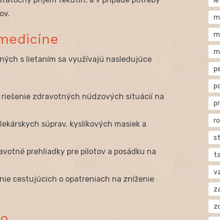
l
ov.
m
m
 medicíne
m
ných s lietaním sa využívajú nasledujúce
p
p
riešenie zdravotných núdzových situácií na
p
r
lekárskych súprav, kyslíkových masiek a
s
votné prehliadky pre pilotov a posádku na
t
v
ie cestujúcich o opatreniach na zníženie
za
z
vo