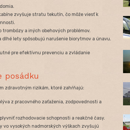
edomia.
bíne zvyšuje stratu tekutín, čo môže viesť k
nnosti.
ko trombózy a iných obehových problémov.
dlhé lety spôsobujú narušenie biorytmov a únavu.
tné pre efektívnu prevenciu a zvládanie
e posádku
kým zdravotným rizikám, ktoré zahŕňajú:
lýva z pracovného zaťaženia, zodpovednosti a
lyvniť rozhodovacie schopnosti a reakčné časy.
y vo vysokých nadmorských výškach zvyšujú