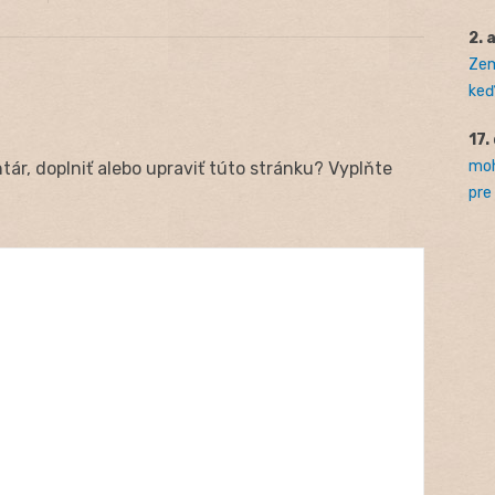
2. 
Zem
keď 
17.
moh
ár, doplniť alebo upraviť túto stránku? Vyplňte
pre