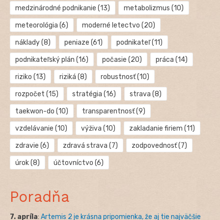
medzinárodné podnikanie
(13)
metabolizmus
(10)
meteorológia
(6)
moderné letectvo
(20)
náklady
(8)
peniaze
(61)
podnikateľ
(11)
podnikateľský plán
(16)
počasie
(20)
práca
(14)
riziko
(13)
riziká
(8)
robustnosť
(10)
rozpočet
(15)
stratégia
(16)
strava
(8)
taekwon-do
(10)
transparentnosť
(9)
vzdelávanie
(10)
výživa
(10)
zakladanie firiem
(11)
zdravie
(6)
zdravá strava
(7)
zodpovednosť
(7)
úrok
(8)
účtovníctvo
(6)
Poradňa
7. apríla
:
Artemis 2 je krásna pripomienka, že aj tie najväčšie