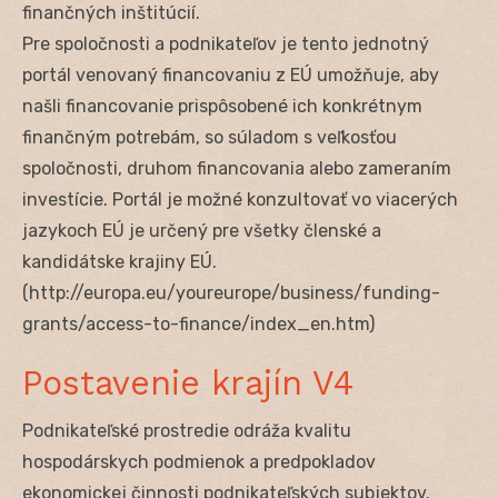
finančných inštitúcií.
Pre spoločnosti a podnikateľov je tento jednotný
portál venovaný financovaniu z EÚ umožňuje, aby
našli financovanie prispôsobené ich konkrétnym
finančným potrebám, so súladom s veľkosťou
spoločnosti, druhom financovania alebo zameraním
investície. Portál je možné konzultovať vo viacerých
jazykoch EÚ je určený pre všetky členské a
kandidátske krajiny EÚ.
(http://europa.eu/youreurope/business/funding-
grants/access-to-finance/index_en.htm)
Postavenie krajín V4
Podnikateľské prostredie odráža kvalitu
hospodárskych podmienok a predpokladov
ekonomickej činnosti podnikateľských subjektov.