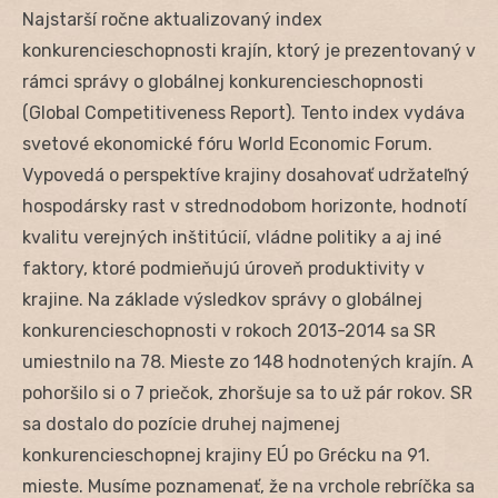
Najstarší ročne aktualizovaný index
konkurencieschopnosti krajín, ktorý je prezentovaný v
rámci správy o globálnej konkurencieschopnosti
(Global Competitiveness Report). Tento index vydáva
svetové ekonomické fóru World Economic Forum.
Vypovedá o perspektíve krajiny dosahovať udržateľný
hospodársky rast v strednodobom horizonte, hodnotí
kvalitu verejných inštitúcií, vládne politiky a aj iné
faktory, ktoré podmieňujú úroveň produktivity v
krajine. Na základe výsledkov správy o globálnej
konkurencieschopnosti v rokoch 2013-2014 sa SR
umiestnilo na 78. Mieste zo 148 hodnotených krajín. A
pohoršilo si o 7 priečok, zhoršuje sa to už pár rokov. SR
sa dostalo do pozície druhej najmenej
konkurencieschopnej krajiny EÚ po Grécku na 91.
mieste. Musíme poznamenať, že na vrchole rebríčka sa