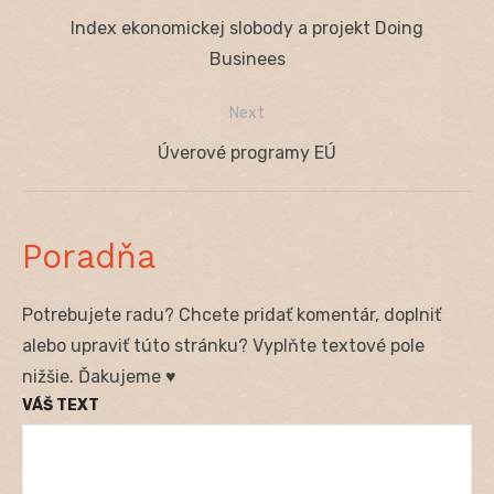
Navigácia
Previous
Index ekonomickej slobody a projekt Doing
v
post:
Businees
článku
Next
Next
Úverové programy EÚ
post:
Poradňa
Potrebujete radu? Chcete pridať komentár, doplniť
alebo upraviť túto stránku? Vyplňte textové pole
nižšie. Ďakujeme ♥
VÁŠ TEXT