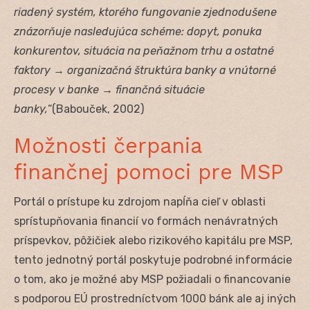
riadený systém, ktorého fungovanie zjednodušene
znázorňuje nasledujúca schéme: dopyt, ponuka
konkurentov, situácia na peňažnom trhu a ostatné
faktory → organizačná štruktúra banky a vnútorné
procesy v banke → finančná situácie
banky,
“(Babouček, 2002)
Možnosti čerpania
finančnej pomoci pre MSP
Portál o prístupe ku zdrojom napĺňa cieľ v oblasti
sprístupňovania financií vo formách nenávratných
príspevkov, pôžičiek alebo rizikového kapitálu pre MSP,
tento jednotný portál poskytuje podrobné informácie
o tom, ako je možné aby MSP požiadali o financovanie
s podporou EÚ prostredníctvom 1000 bánk ale aj iných