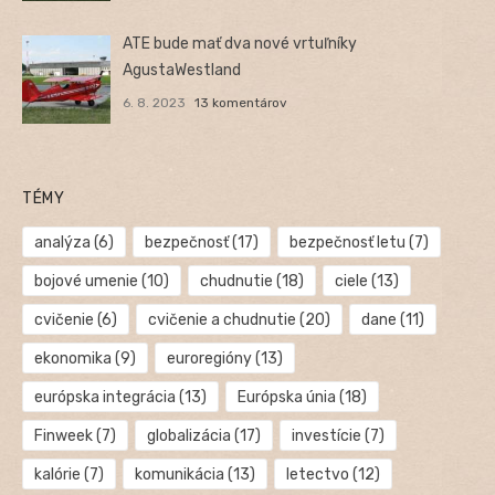
ATE bude mať dva nové vrtuľníky
AgustaWestland
6. 8. 2023
13 komentárov
TÉMY
analýza
(6)
bezpečnosť
(17)
bezpečnosť letu
(7)
bojové umenie
(10)
chudnutie
(18)
ciele
(13)
cvičenie
(6)
cvičenie a chudnutie
(20)
dane
(11)
ekonomika
(9)
euroregióny
(13)
európska integrácia
(13)
Európska únia
(18)
Finweek
(7)
globalizácia
(17)
investície
(7)
kalórie
(7)
komunikácia
(13)
letectvo
(12)