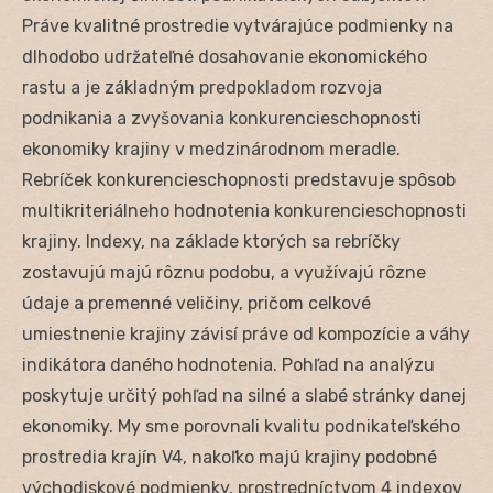
Práve kvalitné prostredie vytvárajúce podmienky na
dlhodobo udržateľné dosahovanie ekonomického
rastu a je základným predpokladom rozvoja
podnikania a zvyšovania konkurencieschopnosti
ekonomiky krajiny v medzinárodnom meradle.
Rebríček konkurencieschopnosti predstavuje spôsob
multikriteriálneho hodnotenia konkurencieschopnosti
krajiny. Indexy, na základe ktorých sa rebríčky
zostavujú majú rôznu podobu, a využívajú rôzne
údaje a premenné veličiny, pričom celkové
umiestnenie krajiny závisí práve od kompozície a váhy
indikátora daného hodnotenia. Pohľad na analýzu
poskytuje určitý pohľad na silné a slabé stránky danej
ekonomiky. My sme porovnali kvalitu podnikateľského
prostredia krajín V4, nakoľko majú krajiny podobné
východiskové podmienky, prostredníctvom 4 indexov