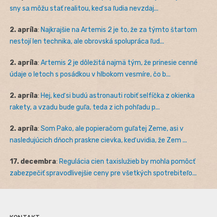
sny sa môžu stať realitou, keď sa ľudia nevzdaj...
2. apríla
:
Najkrajšie na Artemis 2 je to, že za týmto štartom
nestojí len technika, ale obrovská spolupráca ľud...
2. apríla
:
Artemis 2 je dôležitá najmä tým, že prinesie cenné
údaje o letoch s posádkou v hlbokom vesmíre, čo b...
2. apríla
:
Hej, keď si budú astronauti robiť selfíčka z okienka
rakety, a vzadu bude guľa, teda z ich pohľadu p...
2. apríla
:
Som Pako, ale popieračom guľatej Zeme, asi v
nasledujúcich dňoch praskne cievka, keď uvidia, že Zem ...
17. decembra
:
Regulácia cien taxislužieb by mohla pomôcť
zabezpečiť spravodlivejšie ceny pre všetkých spotrebiteľo...