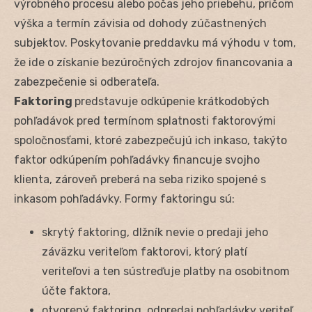
výrobného procesu alebo počas jeho priebehu, pričom
výška a termín závisia od dohody zúčastnených
subjektov. Poskytovanie preddavku má výhodu v tom,
že ide o získanie bezúročných zdrojov financovania a
zabezpečenie si odberateľa.
Faktoring
predstavuje odkúpenie krátkodobých
pohľadávok pred termínom splatnosti faktorovými
spoločnosťami, ktoré zabezpečujú ich inkaso, takýto
faktor odkúpením pohľadávky financuje svojho
klienta, zároveň preberá na seba riziko spojené s
inkasom pohľadávky. Formy faktoringu sú:
skrytý faktoring, dlžník nevie o predaji jeho
záväzku veriteľom faktorovi, ktorý platí
veriteľovi a ten sústreďuje platby na osobitnom
účte faktora,
otvorený faktoring, odpredaj pohľadávky veriteľ