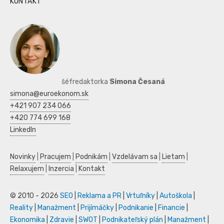
KONTAKT
šéfredaktorka
Simona Česaná
simona@euroekonom.sk
+421 907 234 066
+420 774 699 168
LinkedIn
Novinky
|
Pracujem
|
Podnikám
|
Vzdelávam sa
|
Lietam
|
Relaxujem
|
Inzercia
|
Kontakt
© 2010 - 2026
SEO
|
Reklama a PR
|
Vrtuľníky
|
Autoškola
|
Reality
|
Manažment
|
Prijímáčky
|
Podnikanie
|
Financie
|
Ekonomika
|
Zdravie
|
SWOT
|
Podnikateľský plán
|
Manažment
|