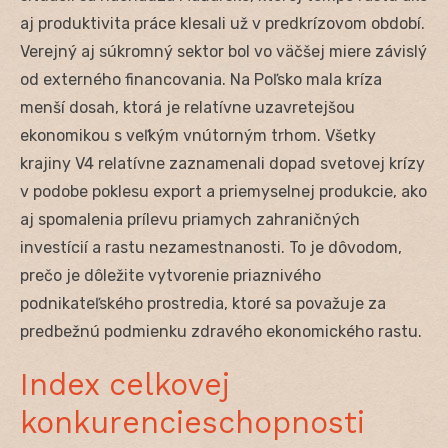
aj produktivita práce klesali už v predkrízovom období.
Verejný aj súkromný sektor bol vo väčšej miere závislý
od externého financovania. Na Poľsko mala kríza
menší dosah, ktorá je relatívne uzavretejšou
ekonomikou s veľkým vnútorným trhom. Všetky
krajiny V4 relatívne zaznamenali dopad svetovej krízy
v podobe poklesu export a priemyselnej produkcie, ako
aj spomalenia prílevu priamych zahraničných
investícií a rastu nezamestnanosti. To je dôvodom,
prečo je dôležite vytvorenie priaznivého
podnikateľského prostredia, ktoré sa považuje za
predbežnú podmienku zdravého ekonomického rastu.
Index celkovej
konkurencieschopnosti