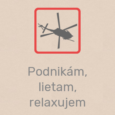
Skip
to
content
Podnikám,
lietam,
relaxujem