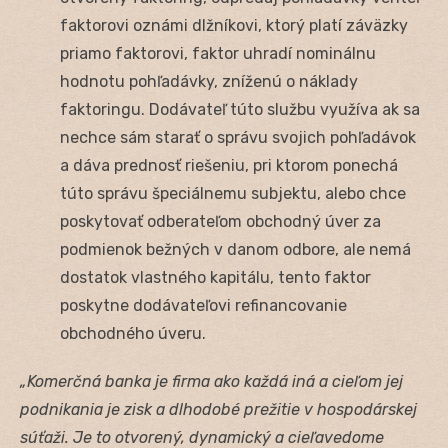
faktorovi oznámi dlžníkovi, ktorý platí záväzky
priamo faktorovi, faktor uhradí nominálnu
hodnotu pohľadávky, zníženú o náklady
faktoringu. Dodávateľ túto službu využíva ak sa
nechce sám starať o správu svojich pohľadávok
a dáva prednosť riešeniu, pri ktorom ponechá
túto správu špeciálnemu subjektu, alebo chce
poskytovať odberateľom obchodný úver za
podmienok bežných v danom odbore, ale nemá
dostatok vlastného kapitálu, tento faktor
poskytne dodávateľovi refinancovanie
obchodného úveru.
„Komerčná banka je firma ako každá iná a cieľom jej
podnikania je zisk a dlhodobé prežitie v hospodárskej
súťaži. Je to otvorený, dynamický a cieľavedome