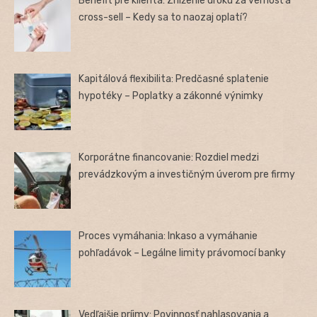
Benefit pre klienta: Zníženie úroku za vernosť a
cross-sell – Kedy sa to naozaj oplatí?
Kapitálová flexibilita: Predčasné splatenie
hypotéky – Poplatky a zákonné výnimky
Korporátne financovanie: Rozdiel medzi
prevádzkovým a investičným úverom pre firmy
Proces vymáhania: Inkaso a vymáhanie
pohľadávok – Legálne limity právomocí banky
Vedľajšie príjmy: Povinnosť nahlasovania a