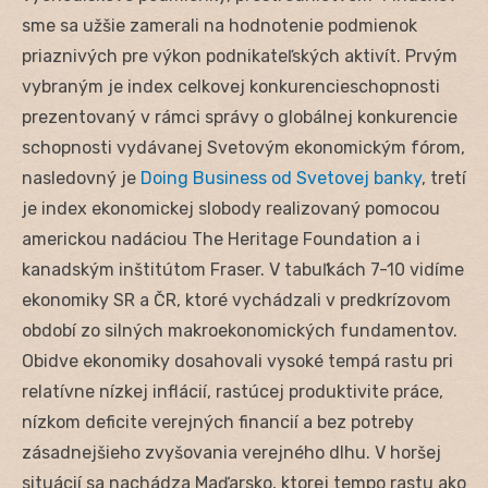
sme sa užšie zamerali na hodnotenie podmienok
priaznivých pre výkon podnikateľských aktivít. Prvým
vybraným je index celkovej konkurencieschopnosti
prezentovaný v rámci správy o globálnej konkurencie
schopnosti vydávanej Svetovým ekonomickým fórom,
nasledovný je
Doing Business od Svetovej banky
, tretí
je index ekonomickej slobody realizovaný pomocou
americkou nadáciou The Heritage Foundation a i
kanadským inštitútom Fraser. V tabuľkách 7-10 vidíme
ekonomiky SR a ČR, ktoré vychádzali v predkrízovom
období zo silných makroekonomických fundamentov.
Obidve ekonomiky dosahovali vysoké tempá rastu pri
relatívne nízkej inflácií, rastúcej produktivite práce,
nízkom deficite verejných financií a bez potreby
zásadnejšieho zvyšovania verejného dlhu. V horšej
situácií sa nachádza Maďarsko, ktorej tempo rastu ako