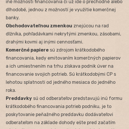
iné možnosti financovania či už ide o prechodné alebo
dlhodobé, jednou z možností je využitie komerčnej
banky.
Obchodovateľnou zmenkou
znejúcou na rad
dlžníka, pohľadávkami nekrytými zmenkou, zásobami,
drahými kovmi aj inými cennosťami.
Komerčné papiere
sú zdrojom krátkodobého
financovania, kedy emitovaním komerčných papierov
a ich umiestnením na trhu získava podnik úver na
financovanie svojich potrieb. Sú krátkodobými CP s
lehotou splatnosti od jedného mesiaca do jedného
roka.
Preddavky
sú od odberateľov predstavujú inú formu
krátkodobého financovania potrieb podniku, je to
poskytovanie peňažného preddavku dodávateľovi
odberateľom na základe dohody ešte pred začatím