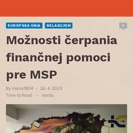
EURÓPSKA ÚNIA
RELAXUJEM
0
Možnosti čerpania
finančnej pomoci
pre MSP
By
misha1804
Posted
26. 4. 2023
on
Time to Read:
-
words