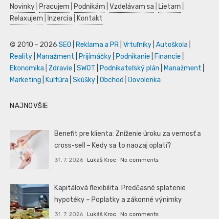
Novinky
|
Pracujem
|
Podnikám
|
Vzdelávam sa
|
Lietam
|
Relaxujem
|
Inzercia
|
Kontakt
© 2010 - 2026
SEO
|
Reklama a PR
|
Vrtuľníky
|
Autoškola
|
Reality
|
Manažment
|
Prijímáčky
|
Podnikanie
|
Financie
|
Ekonomika
|
Zdravie
|
SWOT
|
Podnikateľský plán
|
Manažment
|
Marketing
|
Kultúra
|
Skúšky
|
Obchod
|
Dovolenka
NAJNOVŠIE
Benefit pre klienta: Zníženie úroku za vernosť a
cross-sell – Kedy sa to naozaj oplatí?
31. 7. 2026
Lukáš Kroc
No comments
Kapitálová flexibilita: Predčasné splatenie
hypotéky – Poplatky a zákonné výnimky
31. 7. 2026
Lukáš Kroc
No comments