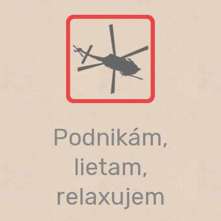
Skip
to
content
Podnikám,
lietam,
relaxujem