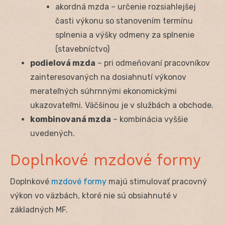
akordná mzda – určenie rozsiahlejšej
časti výkonu so stanovením termínu
splnenia a výšky odmeny za splnenie
(stavebníctvo)
podielová mzda
– pri odmeňovaní pracovníkov
zainteresovaných na dosiahnutí výkonov
merateľných súhrnnými ekonomickými
ukazovateľmi. Väčšinou je v službách a obchode.
kombinovaná mzda
– kombinácia vyššie
uvedených.
Doplnkové mzdové formy
Doplnkové
mzdové formy
majú stimulovať pracovný
výkon vo väzbách, ktoré nie sú obsiahnuté v
základných MF.