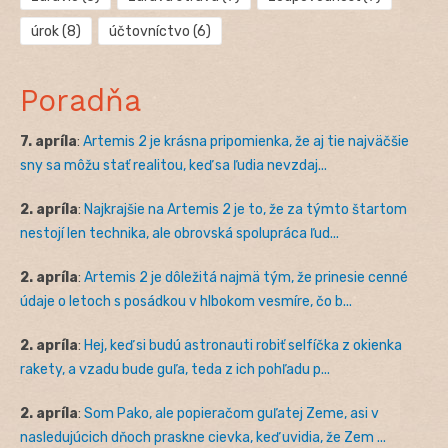
úrok
(8)
účtovníctvo
(6)
Poradňa
7. apríla
:
Artemis 2 je krásna pripomienka, že aj tie najväčšie
sny sa môžu stať realitou, keď sa ľudia nevzdaj...
2. apríla
:
Najkrajšie na Artemis 2 je to, že za týmto štartom
nestojí len technika, ale obrovská spolupráca ľud...
2. apríla
:
Artemis 2 je dôležitá najmä tým, že prinesie cenné
údaje o letoch s posádkou v hlbokom vesmíre, čo b...
2. apríla
:
Hej, keď si budú astronauti robiť selfíčka z okienka
rakety, a vzadu bude guľa, teda z ich pohľadu p...
2. apríla
:
Som Pako, ale popieračom guľatej Zeme, asi v
nasledujúcich dňoch praskne cievka, keď uvidia, že Zem ...