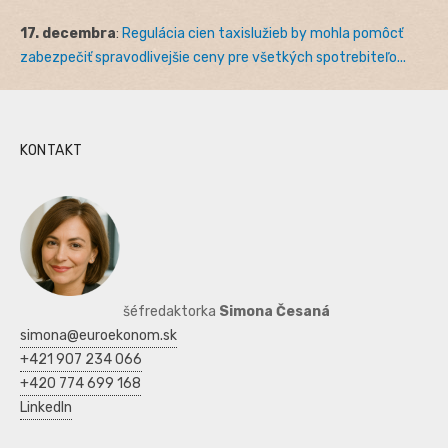
17. decembra
:
Regulácia cien taxislužieb by mohla pomôcť
zabezpečiť spravodlivejšie ceny pre všetkých spotrebiteľo...
KONTAKT
šéfredaktorka
Simona Česaná
simona@euroekonom.sk
+421 907 234 066
+420 774 699 168
LinkedIn