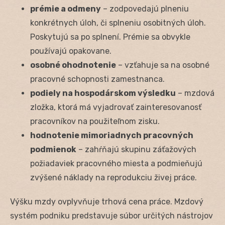
prémie a odmeny
– zodpovedajú plneniu
konkrétnych úloh, či splneniu osobitných úloh.
Poskytujú sa po splnení. Prémie sa obvykle
používajú opakovane.
osobné ohodnotenie
– vzťahuje sa na osobné
pracovné schopnosti zamestnanca.
podiely na hospodárskom výsledku
– mzdová
zložka, ktorá má vyjadrovať zainteresovanosť
pracovníkov na použiteľnom zisku.
hodnotenie mimoriadnych pracovných
podmienok
– zahŕňajú skupinu záťažových
požiadaviek pracovného miesta a podmieňujú
zvýšené náklady na reprodukciu živej práce.
Výšku mzdy ovplyvňuje trhová cena práce. Mzdový
systém podniku predstavuje súbor určitých nástrojov