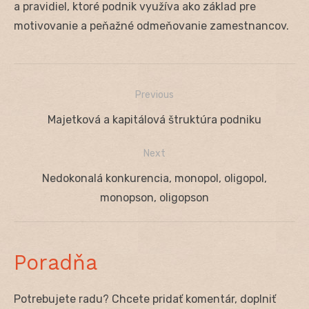
a pravidiel, ktoré podnik využíva ako základ pre
motivovanie a peňažné odmeňovanie zamestnancov.
Previous
Navigácia
Previous
Majetková a kapitálová štruktúra podniku
v
post:
Next
článku
Next
Nedokonalá konkurencia, monopol, oligopol,
post:
monopson, oligopson
Poradňa
Potrebujete radu? Chcete pridať komentár, doplniť