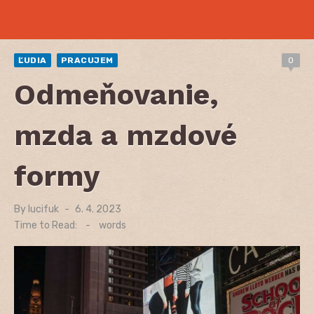
ĽUDIA
PRACUJEM
0
Odmeňovanie,
mzda a mzdové
formy
By
lucifuk
Posted
6. 4. 2023
on
Time to Read:
-
words