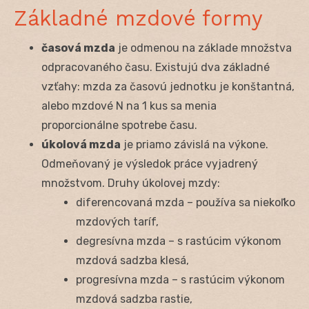
Základné mzdové formy
časová mzda
je odmenou na základe množstva
odpracovaného času. Existujú dva základné
vzťahy: mzda za časovú jednotku je konštantná,
alebo mzdové N na 1 kus sa menia
proporcionálne spotrebe času.
úkolová mzda
je priamo závislá na výkone.
Odmeňovaný je výsledok práce vyjadrený
množstvom. Druhy úkolovej mzdy:
diferencovaná mzda – používa sa niekoľko
mzdových taríf,
degresívna mzda – s rastúcim výkonom
mzdová sadzba klesá,
progresívna mzda – s rastúcim výkonom
mzdová sadzba rastie,