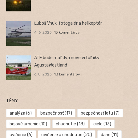
Ľuboš Vnuk: fotogaléria helikoptér
4. 6. 2023
15 komentárov
ATE bude mať dva nové vrtuľníky
AgustaWestland
6. 8. 2023
13 komentárov
TÉMY
analýza
(6)
bezpečnosť
(17)
bezpečnosť letu
(7)
bojové umenie
(10)
chudnutie
(18)
ciele
(13)
cvičenie
(6)
cvičenie a chudnutie
(20)
dane
(11)