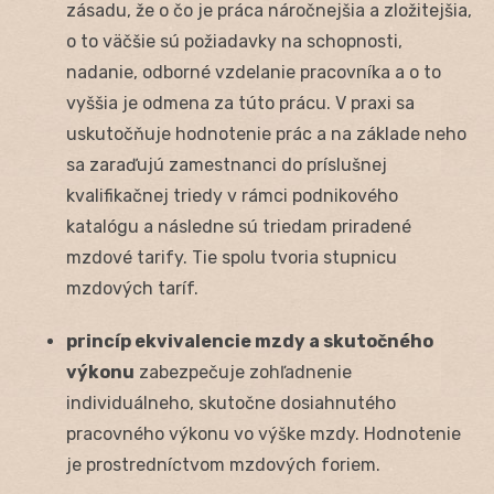
zásadu, že o čo je práca náročnejšia a zložitejšia,
o to väčšie sú požiadavky na schopnosti,
nadanie, odborné vzdelanie pracovníka a o to
vyššia je odmena za túto prácu. V praxi sa
uskutočňuje hodnotenie prác a na základe neho
sa zaraďujú zamestnanci do príslušnej
kvalifikačnej triedy v rámci podnikového
katalógu a následne sú triedam priradené
mzdové tarify. Tie spolu tvoria stupnicu
mzdových taríf.
princíp ekvivalencie mzdy a skutočného
výkonu
zabezpečuje zohľadnenie
individuálneho, skutočne dosiahnutého
pracovného výkonu vo výške mzdy. Hodnotenie
je prostredníctvom mzdových foriem.