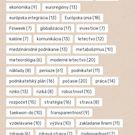
ekonomika
(9)
euroregióny
(13)
európska integrácia
(13)
Európska únia
(18)
Finweek
(7)
globalizácia
(17)
investície
(7)
kalórie
(7)
komunikácia
(13)
letectvo
(12)
medzinárodné podnikanie
(13)
metabolizmus
(10)
meteorológia
(6)
moderné letectvo
(20)
náklady
(8)
peniaze
(61)
podnikateľ
(11)
podnikateľský plán
(16)
počasie
(20)
práca
(14)
riziko
(13)
riziká
(8)
robustnosť
(10)
rozpočet
(15)
stratégia
(16)
strava
(8)
taekwon-do
(10)
transparentnosť
(9)
vzdelávanie
(10)
výživa
(10)
zakladanie firiem
(11)
zdravie
(6)
zdravá strava
(7)
zodpovednosť
(7)