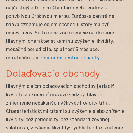
najčastejšie formou štandardných tendrov s
pohyblivou úrokovou mierou. Európska centrálna
banka oznamuje objem obchodu, ktorý má byť
umiestnený. Sú to reverzné operácie na dodanie
Hlavnými charakteristikami sú zvýšenie likvidity,
mesačná periodicita, splatnosť 3 mesiace,
uskutočňujú ich
národné centrálne banky
.
Dolaďovacie obchody
Hlavným cieľom dolaďovacích obchodov je riadiť
likviditu a usmerniť úrokové sadzby, hlavne
zmiernenie nečakaných výkyvov likvidity trhu.
Charakteristickými črtami sú zvýšenie alebo zníženie
likvidity, bez periodicity, bez štandardizovanej
splatnosti, zvýšenie likvidity: rýchle tendre, zníženie