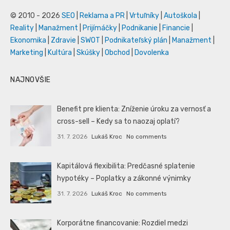
© 2010 - 2026
SEO
|
Reklama a PR
|
Vrtuľníky
|
Autoškola
|
Reality
|
Manažment
|
Prijímáčky
|
Podnikanie
|
Financie
|
Ekonomika
|
Zdravie
|
SWOT
|
Podnikateľský plán
|
Manažment
|
Marketing
|
Kultúra
|
Skúšky
|
Obchod
|
Dovolenka
NAJNOVŠIE
Benefit pre klienta: Zníženie úroku za vernosť a
cross-sell – Kedy sa to naozaj oplatí?
31. 7. 2026
Lukáš Kroc
No comments
Kapitálová flexibilita: Predčasné splatenie
hypotéky – Poplatky a zákonné výnimky
31. 7. 2026
Lukáš Kroc
No comments
Korporátne financovanie: Rozdiel medzi