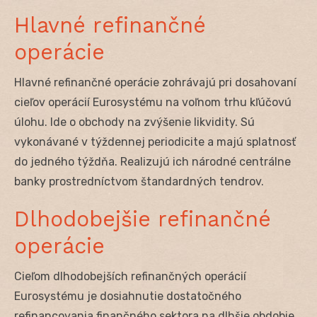
Hlavné refinančné
operácie
Hlavné refinančné operácie zohrávajú pri dosahovaní
cieľov operácií Eurosystému na voľnom trhu kľúčovú
úlohu. Ide o obchody na zvýšenie likvidity. Sú
vykonávané v týždennej periodicite a majú splatnosť
do jedného týždňa. Realizujú ich národné centrálne
banky prostredníctvom štandardných tendrov.
Dlhodobejšie refinančné
operácie
Cieľom dlhodobejších refinančných operácií
Eurosystému je dosiahnutie dostatočného
refinancovania finančného sektora na dlhšie obdobie.