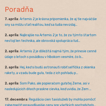
Poradňa
7. apríla
:
Artemis 2 je krásna pripomienka, že aj tie najväčšie
sny sa môžu stať realitou, keď sa ľudia nevzdaj...
2. apríla
:
Najkrajšie na Artemis 2 je to, že za týmto štartom
nestojí len technika, ale obrovská spolupráca ľud...
2. apríla
:
Artemis 2 je dôležitá najmä tým, že prinesie cenné
údaje o letoch s posádkou v hlbokom vesmíre, čo b...
2. apríla
:
Hej, keď si budú astronauti robiť selfíčka z okienka
rakety, a vzadu bude guľa, teda z ich pohľadu p...
2. apríla
:
Som Pako, ale popieračom guľatej Zeme, asi v
nasledujúcich dňoch praskne cievka, keď uvidia, že Zem ...
17. decembra
:
Regulácia cien taxislužieb by mohla pomôcť
zabezpečiť spravodlivejšie ceny pre všetkých spotrebiteľo...