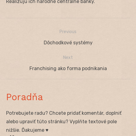
Realizujú ich národné centrálne banky.
Previous
Navigácia
Previous
Dôchodkové systémy
v
post:
Next
článku
Next
Franchising ako forma podnikania
post:
Poradňa
Potrebujete radu? Chcete pridať komentár, doplniť
alebo upraviť túto stránku? Vyplňte textové pole
nižšie. Ďakujeme ♥