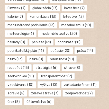
Finweek
(7)
globalizácia
(17)
investície
(7)
kalórie
(7)
komunikácia
(13)
letectvo
(12)
medzinárodné podnikanie
(13)
metabolizmus
(10)
meteorológia
(6)
moderné letectvo
(20)
náklady
(8)
peniaze
(61)
podnikateľ
(11)
podnikateľský plán
(16)
počasie
(20)
práca
(14)
riziko
(13)
riziká
(8)
robustnosť
(10)
rozpočet
(15)
stratégia
(16)
strava
(8)
taekwon-do
(10)
transparentnosť
(9)
vzdelávanie
(10)
výživa
(10)
zakladanie firiem
(11)
zdravie
(6)
zdravá strava
(7)
zodpovednosť
(7)
úrok
(8)
účtovníctvo
(6)