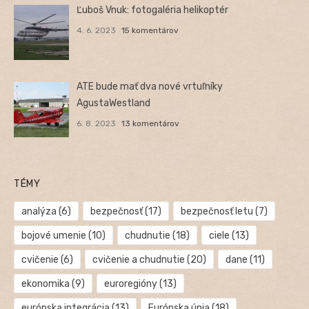
Ľuboš Vnuk: fotogaléria helikoptér
4. 6. 2023
15 komentárov
ATE bude mať dva nové vrtuľníky
AgustaWestland
6. 8. 2023
13 komentárov
TÉMY
analýza
(6)
bezpečnosť
(17)
bezpečnosť letu
(7)
bojové umenie
(10)
chudnutie
(18)
ciele
(13)
cvičenie
(6)
cvičenie a chudnutie
(20)
dane
(11)
ekonomika
(9)
euroregióny
(13)
európska integrácia
(13)
Európska únia
(18)