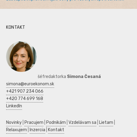
KONTAKT
šéfredaktorka
Simona Česaná
simona@euroekonom.sk
+421 907 234 066
+420 774 699 168
LinkedIn
Novinky
|
Pracujem
|
Podnikám
|
Vzdelávam sa
|
Lietam
|
Relaxujem
|
Inzercia
|
Kontakt