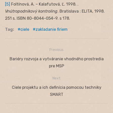
[5]
Foltínová, A. – Kalafutová, Ľ. 1998. .
Vnútropodnikový kontroling
. Bratislava : ELITA, 1998.
251 s. ISBN 80-8044-054-9. s 178.
Tag:
ciele
zakladanie firiem
Previous
Navigácia
Previous
Bariéry rozvoja a vytváranie vhodného prostredia
v
post:
pre MSP
článku
Next
Next
Ciele projektu a ich definícia pomocou techniky
post:
SMART