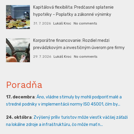
Kapitálová flexibilita: Predčasné splatenie
hypotéky – Poplatky a zákonné výnimky
31. 7. 2026
Lukáš Kroc
No comments
Korporátne financovanie: Rozdiel medzi
prevádzkovým a investičným úverom pre firmy
29. 7. 2026
Lukáš Kroc
No comments
Poradňa
17. decembra
:
Áno, vládne stimuly by mohli podporiť malé a
stredné podniky v implementácii normy ISO 45001, čím by...
24. októbra
:
Zvýšený príliv turistov môže viesť k väčšej záťaži
na lokálne zdroje a infraštruktúru, čo môže mať n...