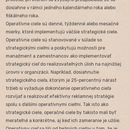
dosiahne v rámci jedného kalendárneho roka alebo
fiškálneho roka.
Operatívne ciele sú denné, týždenné alebo mesačné
mierky, ktoré implementujú väčšie strategické ciele.
Operatívne ciele sú stanovované v súlade so
strategickými cieľmi a poskytujú možnosti pre
manažment a zamestnancov ako implementovať
strategický cieľ do realizovateľných úloh na najnižšej
úrovni v organizácii. Napríklad, dosiahnutie
strategického cieľa, ktorým je 25-percentný nárast
tržieb si vyžaduje dokončenie operatívneho cieľa
rozvíjať a realizovať efektívny reklamnej stratégie
spolu s ďalšími operatívnymi cieľmi. Tak isto ako
strategické ciele, operačné ciele by takisto mali byť
merateľné a konkrétne, aj keď ich zameranie je užšie.
Operatívny cieľ sa líši od bežných cieľov v tom, že je