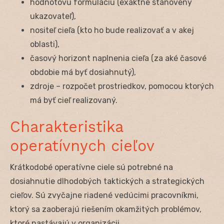
hodnotovú formuláciu (exaktne stanovený
ukazovateľ),
nositeľ cieľa (kto ho bude realizovať a v akej
oblasti),
časový horizont naplnenia cieľa (za aké časové
obdobie má byť dosiahnutý),
zdroje – rozpočet prostriedkov, pomocou ktorých
má byť cieľ realizovaný.
Charakteristika
operatívnych cieľov
Krátkodobé operatívne ciele sú potrebné na
dosiahnutie dlhodobých taktických a strategických
cieľov. Sú zvyčajne riadené vedúcimi pracovníkmi,
ktorý sa zaoberajú riešením okamžitých problémov,
ktoré nastávajú v organizácii.