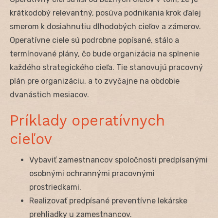
krátkodobý relevantný, posúva podnikania krok ďalej
smerom k dosiahnutiu dlhodobých cieľov a zámerov.
Operatívne ciele sú podrobne popísané, stálo a
termínované plány, čo bude organizácia na splnenie
každého strategického cieľa. Tie stanovujú pracovný
plán pre organizáciu, a to zvyčajne na obdobie
dvanástich mesiacov.
Príklady operatívnych
cieľov
Vybaviť zamestnancov spoločnosti predpísanými
osobnými ochrannými pracovnými
prostriedkami.
Realizovať predpísané preventívne lekárske
prehliadky u zamestnancov.