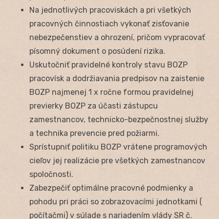
Na jednotlivých pracoviskách a pri všetkých
pracovných činnostiach vykonať zisťovanie
nebezpečenstiev a ohrození, pričom vypracovať
písomný dokument o posúdení rizika.
Uskutočniť pravidelné kontroly stavu BOZP
pracovísk a dodržiavania predpisov na zaistenie
BOZP najmenej 1 x ročne formou pravidelnej
previerky BOZP za účasti zástupcu
zamestnancov, technicko-bezpečnostnej služby
a technika prevencie pred požiarmi.
Sprístupniť politiku BOZP vrátene programových
cieľov jej realizácie pre všetkých zamestnancov
spoločnosti.
Zabezpečiť optimálne pracovné podmienky a
pohodu pri práci so zobrazovacími jednotkami (
počítačmi) v súlade s nariadením vlády SR č.