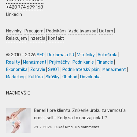
+420 774 699 168
LinkedIn
Novinky
|
Pracujem
|
Podnikám
|
Vzdelávam sa
|
Lietam
|
Relaxujem
|
Inzercia
|
Kontakt
© 2010 - 2026
SEO
|
Reklama a PR
|
Vrtuľníky
|
Autoškola
|
Reality
|
Manažment
|
Prijímáčky
|
Podnikanie
|
Financie
|
Ekonomika
|
Zdravie
|
SWOT
|
Podnikateľský plán
|
Manažment
|
Marketing
|
Kultúra
|
Skúšky
|
Obchod
|
Dovolenka
NAJNOVŠIE
Benefit pre klienta: Zníženie úroku za vernosť a
cross-sell – Kedy sa to naozaj oplatí?
31. 7. 2026
Lukáš Kroc
No comments