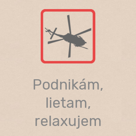
Skip
to
content
Podnikám,
lietam,
relaxujem