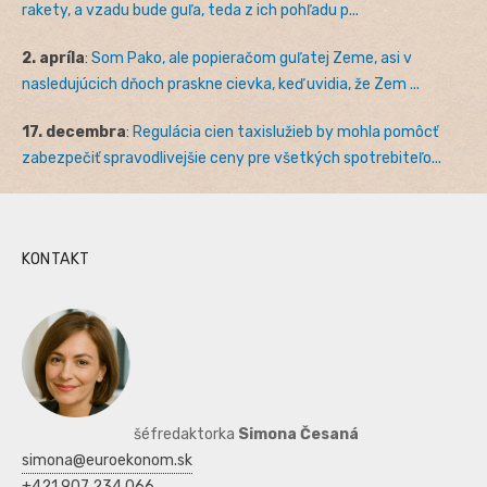
rakety, a vzadu bude guľa, teda z ich pohľadu p...
2. apríla
:
Som Pako, ale popieračom guľatej Zeme, asi v
nasledujúcich dňoch praskne cievka, keď uvidia, že Zem ...
17. decembra
:
Regulácia cien taxislužieb by mohla pomôcť
zabezpečiť spravodlivejšie ceny pre všetkých spotrebiteľo...
KONTAKT
šéfredaktorka
Simona Česaná
simona@euroekonom.sk
+421 907 234 066