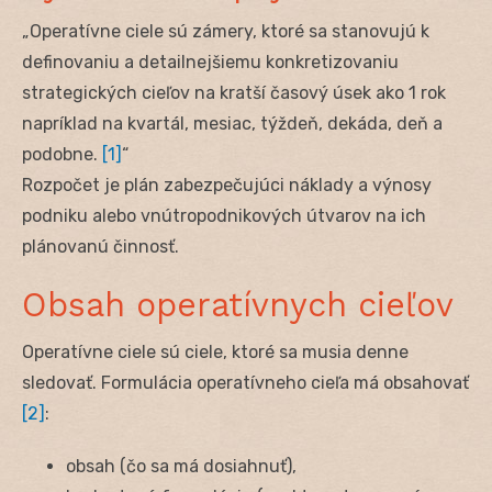
„Operatívne ciele sú zámery, ktoré sa stanovujú k
definovaniu a detailnejšiemu konkretizovaniu
strategických cieľov na kratší časový úsek ako 1 rok
napríklad na kvartál, mesiac, týždeň, dekáda, deň a
podobne.
[1]
“
Rozpočet je plán zabezpečujúci náklady a výnosy
podniku alebo vnútropodnikových útvarov na ich
plánovanú činnosť.
Obsah operatívnych cieľov
Operatívne ciele sú ciele, ktoré sa musia denne
sledovať. Formulácia operatívneho cieľa má obsahovať
[2]
:
obsah (čo sa má dosiahnuť),