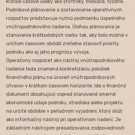
kratšie časové úseky ako štvrťroky, mesiace, týždne.
Podnikové plánovanie a zostavovanie operatívnych
rozpočtov predstavuje nutnú podmienku úspešného
vnútropodnikového riadenia. Úlohou plánovania je
stanovenie krátkodobých cieľov tak, aby bolo možné v
určitom časovom období zreteľne stanoviť priority
podniku ako aj jeho prognózy vývoja.
Operatívny rozpočet ako nástroj vnútropodnikového
riadenia teda znamená konkretizáciu položiek
finančného plánu na úroveň vnútropodnikových
útvarov v krátkom časovom horizonte. Ide o finančný
dokument obsahujúci vopred stanovené smerné
ekonomické údaje podniku, strediska alebo projektu
na určité obdobie v peňažnom vyjadrení, ktorý slúži
ako informačný nástroj pri operatívnom riadení. Je
základným nástrojom presadzovania zodpovednosti