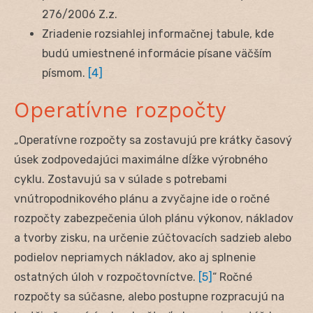
276/2006 Z.z.
Zriadenie rozsiahlej informačnej tabule, kde
budú umiestnené informácie písane väčším
písmom.
[4]
Operatívne rozpočty
„Operatívne rozpočty sa zostavujú pre krátky časový
úsek zodpovedajúci maximálne dĺžke výrobného
cyklu. Zostavujú sa v súlade s potrebami
vnútropodnikového plánu a zvyčajne ide o ročné
rozpočty zabezpečenia úloh plánu výkonov, nákladov
a tvorby zisku, na určenie zúčtovacích sadzieb alebo
podielov nepriamych nákladov, ako aj splnenie
ostatných úloh v rozpočtovníctve.
[5]
“ Ročné
rozpočty sa súčasne, alebo postupne rozpracujú na