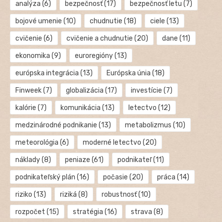
analýza
(6)
bezpečnosť
(17)
bezpečnosť letu
(7)
bojové umenie
(10)
chudnutie
(18)
ciele
(13)
cvičenie
(6)
cvičenie a chudnutie
(20)
dane
(11)
ekonomika
(9)
euroregióny
(13)
európska integrácia
(13)
Európska únia
(18)
Finweek
(7)
globalizácia
(17)
investície
(7)
kalórie
(7)
komunikácia
(13)
letectvo
(12)
medzinárodné podnikanie
(13)
metabolizmus
(10)
meteorológia
(6)
moderné letectvo
(20)
náklady
(8)
peniaze
(61)
podnikateľ
(11)
podnikateľský plán
(16)
počasie
(20)
práca
(14)
riziko
(13)
riziká
(8)
robustnosť
(10)
rozpočet
(15)
stratégia
(16)
strava
(8)