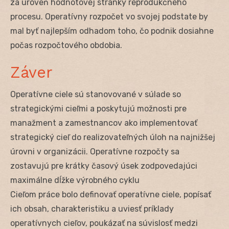
za úroveň hodnotovej stránky reprodukčného
procesu. Operatívny rozpočet vo svojej podstate by
mal byť najlepším odhadom toho, čo podnik dosiahne
počas rozpočtového obdobia.
Záver
Operatívne ciele sú stanovované v súlade so
strategickými cieľmi a poskytujú možnosti pre
manažment a zamestnancov ako implementovať
strategický cieľ do realizovateľných úloh na najnižšej
úrovni v organizácii. Operatívne rozpočty sa
zostavujú pre krátky časový úsek zodpovedajúci
maximálne dĺžke výrobného cyklu
Cieľom práce bolo definovať operatívne ciele, popísať
ich obsah, charakteristiku a uviesť príklady
operatívnych cieľov, poukázať na súvislosť medzi