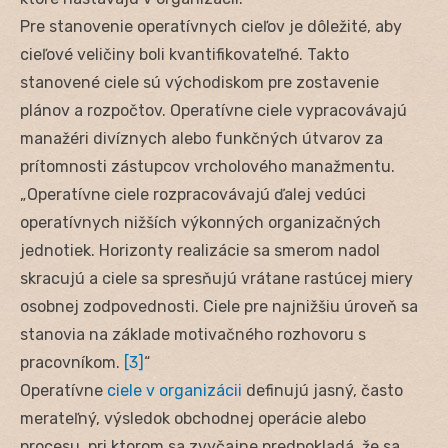
Pre stanovenie operatívnych cieľov je dôležité, aby
cieľové veličiny boli kvantifikovateľné. Takto
stanovené ciele sú východiskom pre zostavenie
plánov a rozpočtov. Operatívne ciele vypracovávajú
manažéri divíznych alebo funkčných útvarov za
prítomnosti zástupcov vrcholového manažmentu.
„Operatívne ciele rozpracovávajú ďalej vedúci
operatívnych nižších výkonných organizačných
jednotiek. Horizonty realizácie sa smerom nadol
skracujú a ciele sa spresňujú vrátane rastúcej miery
osobnej zodpovednosti. Ciele pre najnižšiu úroveň sa
stanovia na základe motivačného rozhovoru s
pracovníkom.
[3]
“
Operatívne
ciele v organizácii
definujú jasný, často
merateľný, výsledok obchodnej operácie alebo
procesu, pri ktorom sa zvyčajne predpokladá, že sa