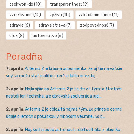
taekwon-do
(10)
transparentnosť
(9)
vzdelávanie
(10)
výživa
(10)
zakladanie firiem
(11)
zdravie
(6)
zdravá strava
(7)
zodpovednosť
(7)
úrok
(8)
účtovníctvo
(6)
Poradňa
7. apríla
:
Artemis 2 je krásna pripomienka, že aj tie najväčšie
sny sa môžu stať realitou, keď sa ľudia nevzdaj...
2. apríla
:
Najkrajšie na Artemis 2 je to, že za týmto štartom
nestojí len technika, ale obrovská spolupráca ľud...
2. apríla
:
Artemis 2 je dôležitá najmä tým, že prinesie cenné
údaje o letoch s posádkou v hlbokom vesmíre, čo b...
2. apríla
:
Hej, keď si budú astronauti robiť selfíčka z okienka