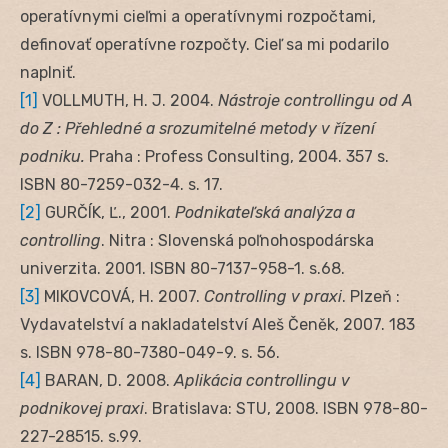
operatívnymi cieľmi a operatívnymi rozpočtami,
definovať operatívne rozpočty. Cieľ sa mi podarilo
naplniť.
[1]
VOLLMUTH, H. J. 2004.
Nástroje controllingu od A
do Z : Přehledné a srozumitelné metody v řízení
podniku.
Praha : Profess Consulting, 2004. 357 s.
ISBN 80-7259-032-4. s. 17.
[2]
GURČÍK, Ľ., 2001.
Podnikateľská analýza a
controlling
. Nitra : Slovenská poľnohospodárska
univerzita. 2001. ISBN 80-7137-958-1. s.68.
[3]
MIKOVCOVÁ, H. 2007.
Controlling v praxi
. Plzeň :
Vydavatelství a nakladatelství Aleš Čeněk, 2007. 183
s. ISBN 978-80-7380-049-9. s. 56.
[4]
BARAN, D. 2008.
Aplikácia controllingu v
podnikovej praxi
. Bratislava: STU, 2008. ISBN 978-80-
227-28515. s.99.