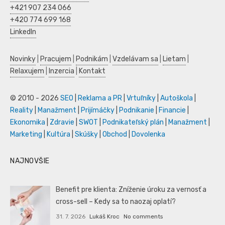
+421 907 234 066
+420 774 699 168
LinkedIn
Novinky
|
Pracujem
|
Podnikám
|
Vzdelávam sa
|
Lietam
|
Relaxujem
|
Inzercia
|
Kontakt
© 2010 - 2026
SEO
|
Reklama a PR
|
Vrtuľníky
|
Autoškola
|
Reality
|
Manažment
|
Prijímáčky
|
Podnikanie
|
Financie
|
Ekonomika
|
Zdravie
|
SWOT
|
Podnikateľský plán
|
Manažment
|
Marketing
|
Kultúra
|
Skúšky
|
Obchod
|
Dovolenka
NAJNOVŠIE
Benefit pre klienta: Zníženie úroku za vernosť a
cross-sell – Kedy sa to naozaj oplatí?
31. 7. 2026
Lukáš Kroc
No comments