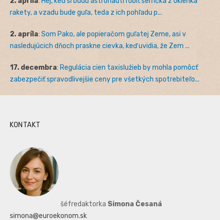
2. apríla
:
Hej, keď si budú astronauti robiť selfíčka z okienka
rakety, a vzadu bude guľa, teda z ich pohľadu p...
2. apríla
:
Som Pako, ale popieračom guľatej Zeme, asi v
nasledujúcich dňoch praskne cievka, keď uvidia, že Zem ...
17. decembra
:
Regulácia cien taxislužieb by mohla pomôcť
zabezpečiť spravodlivejšie ceny pre všetkých spotrebiteľo...
KONTAKT
šéfredaktorka
Simona Česaná
simona@euroekonom.sk