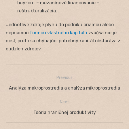
buy-out – mezanínové financovanie –
reštrukturalizácia.
Jednotlivé zdroje plynú do podniku priamou alebo
nepriamou
formou vlastného kapitálu
zväčša nie je
dosť, preto sa chýbajúci potrebný kapitál obstaráva z
cudzích zdrojov.
Previous
Navigácia
Previous
Analýza makroprostredia a analýza mikroprostredia
v
post:
Next
článku
Next
Teória hraničnej produktivity
post: