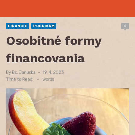
FINANCIE
PODNIKÁM
0
Osobitné formy
financovania
By
Bc. Januska
Posted
19. 4. 2023
on
Time to Read:
-
words