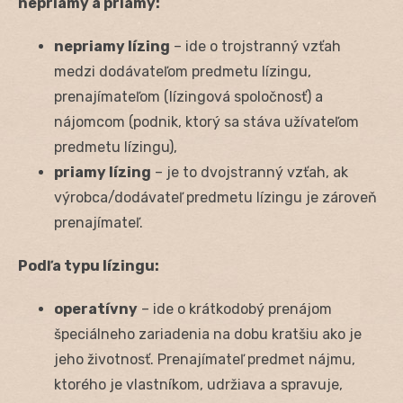
nepriamy a priamy:
nepriamy lízing
– ide o trojstranný vzťah
medzi dodávateľom predmetu lízingu,
prenajímateľom (lízingová spoločnosť) a
nájomcom (podnik, ktorý sa stáva užívateľom
predmetu lízingu),
priamy lízing
– je to dvojstranný vzťah, ak
výrobca/dodávateľ predmetu lízingu je zároveň
prenajímateľ.
Podľa typu lízingu:
operatívny
– ide o krátkodobý prenájom
špeciálneho zariadenia na dobu kratšiu ako je
jeho životnosť. Prenajímateľ predmet nájmu,
ktorého je vlastníkom, udržiava a spravuje,