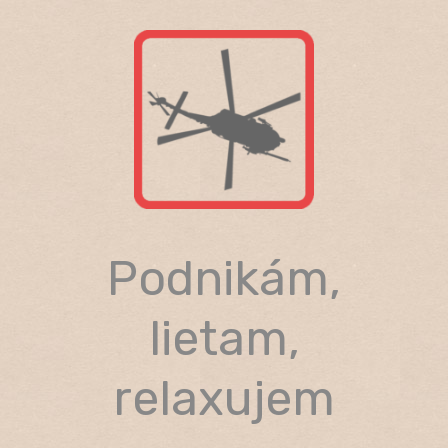
Skip
to
content
Podnikám,
lietam,
relaxujem