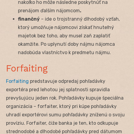
nakoľko ho môže následne poskytnúť na
prenájom ďalším nájomcom
.
finančný
– ide o trojstranný dlhodobý vzťah,
ktorý umožňuje nájomcovi získať hnuteľný
majetok bez toho, aby musel zaň zaplatiť
okamžite. Po uplynutí doby nájmu nájomca
nadobúda vlastníctvo k predmetu nájmu.
Forfaiting
Forfaiting
predstavuje odpredaj pohľadávky
exportéra pred lehotou jej splatnosti spravidla
prevyšujúcu jeden rok. Pohľadávky kupuje špeciálna
organizácia – forfaiter, ktorý pri kúpe pohľadávky
uhradí exportérovi sumu pohľadávky zníženú o svoju
províziu. Forfaiter, čiže banka je ten, kto odkupuje
strednodobé a dlhodobé pohľadávky pred dátumom