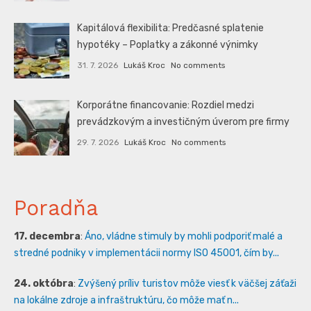
Kapitálová flexibilita: Predčasné splatenie
hypotéky – Poplatky a zákonné výnimky
31. 7. 2026
Lukáš Kroc
No comments
Korporátne financovanie: Rozdiel medzi
prevádzkovým a investičným úverom pre firmy
29. 7. 2026
Lukáš Kroc
No comments
Poradňa
17. decembra
:
Áno, vládne stimuly by mohli podporiť malé a
stredné podniky v implementácii normy ISO 45001, čím by...
24. októbra
:
Zvýšený príliv turistov môže viesť k väčšej záťaži
na lokálne zdroje a infraštruktúru, čo môže mať n...