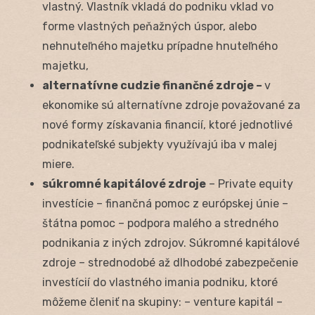
vlastný. Vlastník vkladá do podniku vklad vo
forme vlastných peňažných úspor, alebo
nehnuteľného majetku prípadne hnuteľného
majetku,
alternatívne cudzie finančné zdroje –
v
ekonomike sú alternatívne zdroje považované za
nové formy získavania financií, ktoré jednotlivé
podnikateľské subjekty využívajú iba v malej
miere.
súkromné kapitálové zdroje
– Private equity
investície – finančná pomoc z európskej únie –
štátna pomoc – podpora malého a stredného
podnikania z iných zdrojov. Súkromné kapitálové
zdroje – strednodobé až dlhodobé zabezpečenie
investícií do vlastného imania podniku, ktoré
môžeme členiť na skupiny: – venture kapitál –