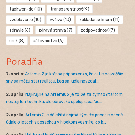
taekwon-do
(10)
transparentnosť
(9)
vzdelávanie
(10)
výživa
(10)
zakladanie firiem
(11)
zdravie
(6)
zdravá strava
(7)
zodpovednosť
(7)
úrok
(8)
účtovníctvo
(6)
Poradňa
7. apríla
:
Artemis 2 je krásna pripomienka, že aj tie najväčšie
sny sa môžu stať realitou, keď sa ľudia nevzdaj...
2. apríla
:
Najkrajšie na Artemis 2 je to, že za týmto štartom
nestojí len technika, ale obrovská spolupráca ľud...
2. apríla
:
Artemis 2 je dôležitá najmä tým, že prinesie cenné
údaje o letoch s posádkou v hlbokom vesmíre, čo b...