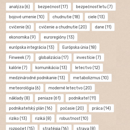
analýza
(6)
bezpečnosť
(17)
bezpečnosť letu
(7)
bojové umenie
(10)
chudnutie
(18)
ciele
(13)
cvičenie
(6)
cvičenie a chudnutie
(20)
dane
(11)
ekonomika
(9)
euroregióny
(13)
európska integrácia
(13)
Európska únia
(18)
Finweek
(7)
globalizácia
(17)
investície
(7)
kalórie
(7)
komunikácia
(13)
letectvo
(12)
medzinárodné podnikanie
(13)
metabolizmus
(10)
meteorológia
(6)
moderné letectvo
(20)
náklady
(8)
peniaze
(61)
podnikateľ
(11)
podnikateľský plán
(16)
počasie
(20)
práca
(14)
riziko
(13)
riziká
(8)
robustnosť
(10)
rozpočet
(15)
stratégia
(16)
strava
(8)