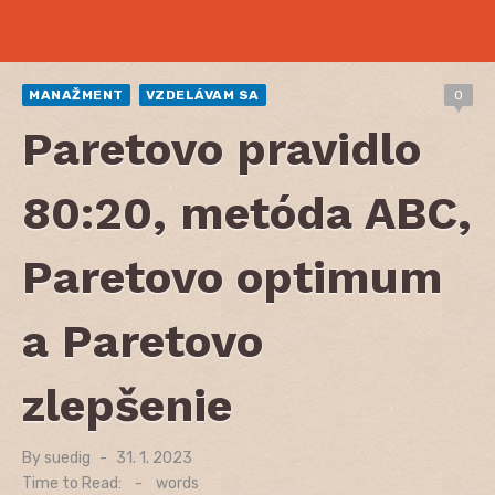
MANAŽMENT
VZDELÁVAM SA
0
Paretovo pravidlo
80:20, metóda ABC,
Paretovo optimum
a Paretovo
zlepšenie
By
suedig
Posted
31. 1. 2023
on
Time to Read:
-
words