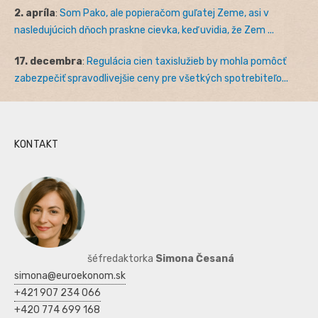
2. apríla
:
Som Pako, ale popieračom guľatej Zeme, asi v
nasledujúcich dňoch praskne cievka, keď uvidia, že Zem ...
17. decembra
:
Regulácia cien taxislužieb by mohla pomôcť
zabezpečiť spravodlivejšie ceny pre všetkých spotrebiteľo...
KONTAKT
šéfredaktorka
Simona Česaná
simona@euroekonom.sk
+421 907 234 066
+420 774 699 168