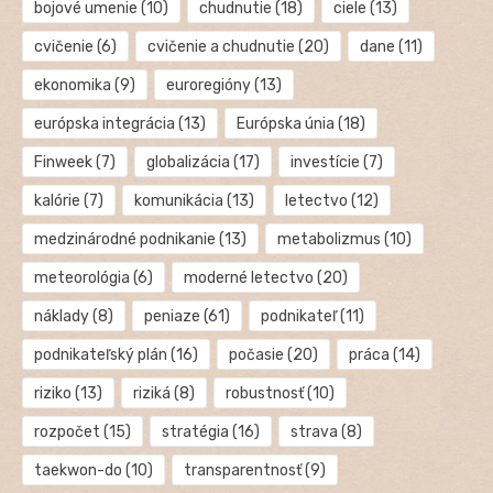
bojové umenie
(10)
chudnutie
(18)
ciele
(13)
cvičenie
(6)
cvičenie a chudnutie
(20)
dane
(11)
ekonomika
(9)
euroregióny
(13)
európska integrácia
(13)
Európska únia
(18)
Finweek
(7)
globalizácia
(17)
investície
(7)
kalórie
(7)
komunikácia
(13)
letectvo
(12)
medzinárodné podnikanie
(13)
metabolizmus
(10)
meteorológia
(6)
moderné letectvo
(20)
náklady
(8)
peniaze
(61)
podnikateľ
(11)
podnikateľský plán
(16)
počasie
(20)
práca
(14)
riziko
(13)
riziká
(8)
robustnosť
(10)
rozpočet
(15)
stratégia
(16)
strava
(8)
taekwon-do
(10)
transparentnosť
(9)