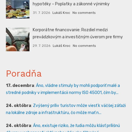
hypotéky – Poplatky a zákonné výnimky
31. 7. 2026
Lukáš Kroc
No comments
Korporátne financovanie: Rozdiel medzi
prevádzkovým a investičným úverom pre firmy
29. 7. 2026
Lukáš Kroc
No comments
Poradňa
17. decembra
:
Áno, vládne stimuly by mohli podporiť malé a
stredné podniky v implementácii normy ISO 45001, čím by...
24. októbra
:
Zvýšený príliv turistov môže viesť k väčšej záťaži
na lokálne zdroje a infraštruktúru, čo môže mať n...
24. októbra
:
Áno, existuje riziko, že ľudia môžu klásť prílišnú