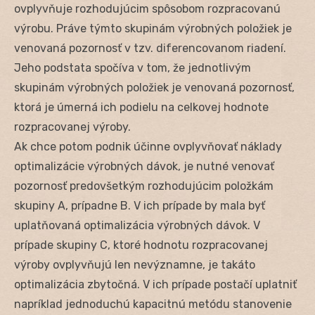
ovplyvňuje rozhodujúcim spôsobom rozpracovanú
výrobu. Práve týmto skupinám výrobných položiek je
venovaná pozornosť v tzv. diferencovanom riadení.
Jeho podstata spočíva v tom, že jednotlivým
skupinám výrobných položiek je venovaná pozornosť,
ktorá je úmerná ich podielu na celkovej hodnote
rozpracovanej výroby.
Ak chce potom podnik účinne ovplyvňovať náklady
optimalizácie výrobných dávok, je nutné venovať
pozornosť predovšetkým rozhodujúcim položkám
skupiny A, prípadne B. V ich prípade by mala byť
uplatňovaná optimalizácia výrobných dávok. V
prípade skupiny C, ktoré hodnotu rozpracovanej
výroby ovplyvňujú len nevýznamne, je takáto
optimalizácia zbytočná. V ich prípade postačí uplatniť
napríklad jednoduchú kapacitnú metódu stanovenie