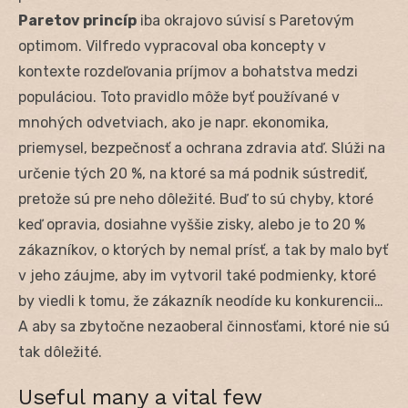
Paretov princíp
iba okrajovo súvisí s Paretovým
optimom. Vilfredo vypracoval oba koncepty v
kontexte rozdeľovania príjmov a bohatstva medzi
populáciou. Toto pravidlo môže byť používané v
mnohých odvetviach, ako je napr. ekonomika,
priemysel, bezpečnosť a ochrana zdravia atď. Slúži na
určenie tých 20 %, na ktoré sa má podnik sústrediť,
pretože sú pre neho dôležité. Buď to sú chyby, ktoré
keď opravia, dosiahne vyššie zisky, alebo je to 20 %
zákazníkov, o ktorých by nemal prísť, a tak by malo byť
v jeho záujme, aby im vytvoril také podmienky, ktoré
by viedli k tomu, že zákazník neodíde ku konkurencii…
A aby sa zbytočne nezaoberal činnosťami, ktoré nie sú
tak dôležité.
Useful many a vital few