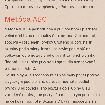
zdrojov bez toho, aby sa znížil blahobyt osoby inej.
Opakom paretovho zlepšenia je Paretovo optimum.
Metóda ABC
Metóda ABC je jednoduchá a pri vhodnom uplatnení
veľmi efektívna racionalizačná metóda. Jej podstata
spočíva v rozčlenení prvkov určitého súboru na tri
skupiny podľa miery, ktorou sa prvky podieľajú na
celkovom objeme zvoleného kvantitatívneho znaku.
Jednotlivé skupiny prvkov sú spravidla označované
písmenami A,B, C.
Do skupiny A je zaradený relatívne malý počet prvkov
s vysokým podielom na celkovej hodnote, podiel
prvkov B odpovedá jeho počtu a do skupiny C sú
zaradené ostávajúce prvky súboru s malým po-dielom
na celkovej hodnote. Skupina C býva najpočetnejšia.