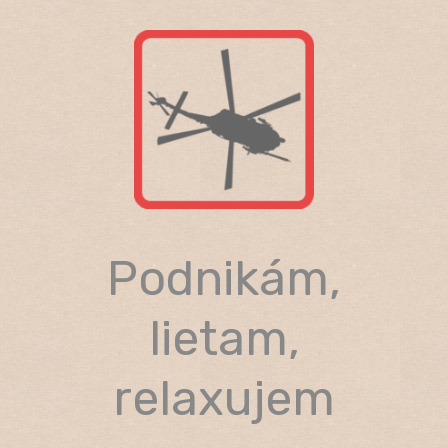
Skip
to
content
Podnikám,
lietam,
relaxujem