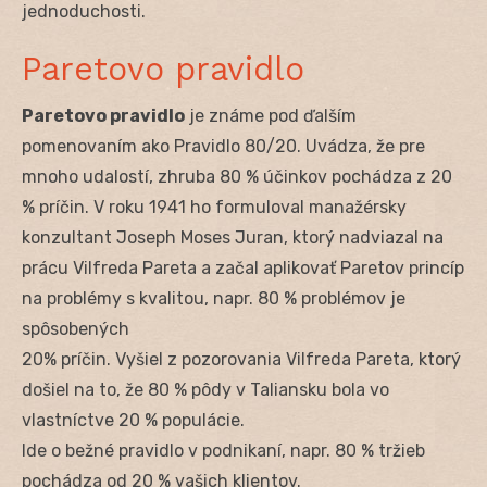
jednoduchosti.
Paretovo pravidlo
Paretovo pravidlo
je známe pod ďalším
pomenovaním ako Pravidlo 80/20. Uvádza, že pre
mnoho udalostí, zhruba 80 % účinkov pochádza z 20
% príčin. V roku 1941 ho formuloval manažérsky
konzultant Joseph Moses Juran, ktorý nadviazal na
prácu Vilfreda Pareta a začal aplikovať Paretov princíp
na problémy s kvalitou, napr. 80 % problémov je
spôsobených
20% príčin. Vyšiel z pozorovania Vilfreda Pareta, ktorý
došiel na to, že 80 % pôdy v Taliansku bola vo
vlastníctve 20 % populácie.
Ide o bežné pravidlo v podnikaní, napr. 80 % tržieb
pochádza od 20 % vašich klientov.