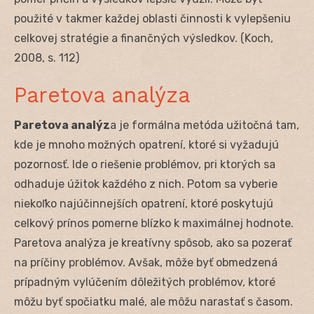
použité v takmer každej oblasti činnosti k vylepšeniu
celkovej stratégie a finančných výsledkov. (Koch,
2008, s. 112)
Paretova analýza
Paretova analýz
a je formálna metóda užitočná tam,
kde je mnoho možných opatrení, ktoré si vyžadujú
pozornosť. Ide o riešenie problémov, pri ktorých sa
odhaduje úžitok každého z nich. Potom sa vyberie
niekoľko najúčinnejších opatrení, ktoré poskytujú
celkový prínos pomerne blízko k maximálnej hodnote.
Paretova analýza je kreatívny spôsob, ako sa pozerať
na príčiny problémov. Avšak, môže byť obmedzená
prípadným vylúčením dôležitých problémov, ktoré
môžu byť spočiatku malé, ale môžu narastať s časom.