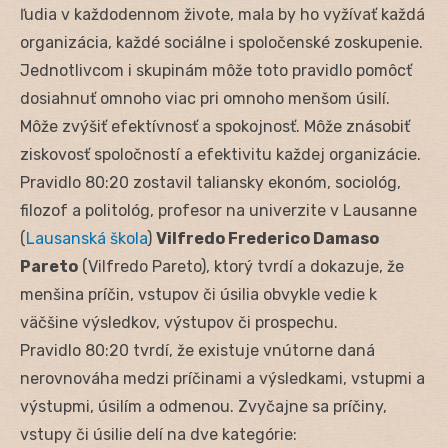
ľudia v každodennom živote, mala by ho vyžívať každá
organizácia, každé sociálne i spoločenské zoskupenie.
Jednotlivcom i skupinám môže toto pravidlo pomôcť
dosiahnuť omnoho viac pri omnoho menšom úsilí.
Môže zvýšiť efektívnosť a spokojnosť. Môže znásobiť
ziskovosť spoločností a efektivitu každej organizácie.
Pravidlo 80:20 zostavil taliansky ekonóm, sociológ,
filozof a politológ, profesor na univerzite v Lausanne
(
Lausanská škola
)
Vilfredo Frederico Damaso
Pareto
(Vilfredo Pareto), ktorý tvrdí a dokazuje, že
menšina príčin, vstupov či úsilia obvykle vedie k
väčšine výsledkov, výstupov či prospechu.
Pravidlo 80:20 tvrdí, že existuje vnútorne daná
nerovnováha medzi príčinami a výsledkami, vstupmi a
výstupmi, úsilím a odmenou. Zvyčajne sa príčiny,
vstupy či úsilie delí na dve kategórie: