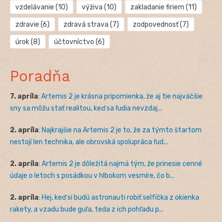
vzdelávanie
(10)
výživa
(10)
zakladanie firiem
(11)
zdravie
(6)
zdravá strava
(7)
zodpovednosť
(7)
úrok
(8)
účtovníctvo
(6)
Poradňa
7. apríla
:
Artemis 2 je krásna pripomienka, že aj tie najväčšie
sny sa môžu stať realitou, keď sa ľudia nevzdaj...
2. apríla
:
Najkrajšie na Artemis 2 je to, že za týmto štartom
nestojí len technika, ale obrovská spolupráca ľud...
2. apríla
:
Artemis 2 je dôležitá najmä tým, že prinesie cenné
údaje o letoch s posádkou v hlbokom vesmíre, čo b...
2. apríla
:
Hej, keď si budú astronauti robiť selfíčka z okienka
rakety, a vzadu bude guľa, teda z ich pohľadu p...