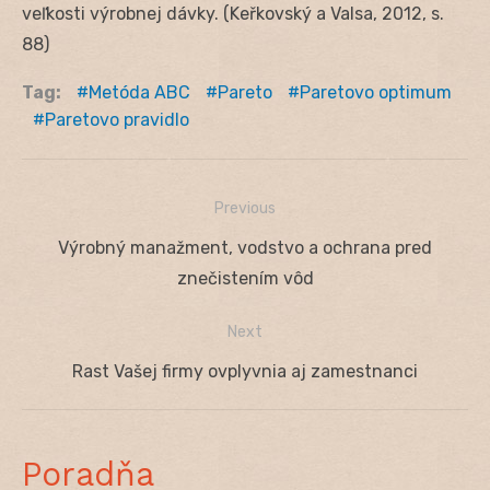
veľkosti výrobnej dávky. (Keřkovský a Valsa, 2012, s.
88)
Tag:
Metóda ABC
Pareto
Paretovo optimum
Paretovo pravidlo
Previous
Navigácia
Previous
Výrobný manažment, vodstvo a ochrana pred
v
post:
znečistením vôd
článku
Next
Next
Rast Vašej firmy ovplyvnia aj zamestnanci
post:
Poradňa