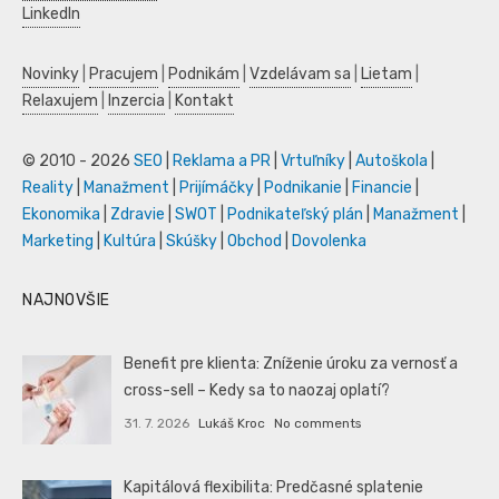
LinkedIn
Novinky
|
Pracujem
|
Podnikám
|
Vzdelávam sa
|
Lietam
|
Relaxujem
|
Inzercia
|
Kontakt
© 2010 - 2026
SEO
|
Reklama a PR
|
Vrtuľníky
|
Autoškola
|
Reality
|
Manažment
|
Prijímáčky
|
Podnikanie
|
Financie
|
Ekonomika
|
Zdravie
|
SWOT
|
Podnikateľský plán
|
Manažment
|
Marketing
|
Kultúra
|
Skúšky
|
Obchod
|
Dovolenka
NAJNOVŠIE
Benefit pre klienta: Zníženie úroku za vernosť a
cross-sell – Kedy sa to naozaj oplatí?
31. 7. 2026
Lukáš Kroc
No comments
Kapitálová flexibilita: Predčasné splatenie