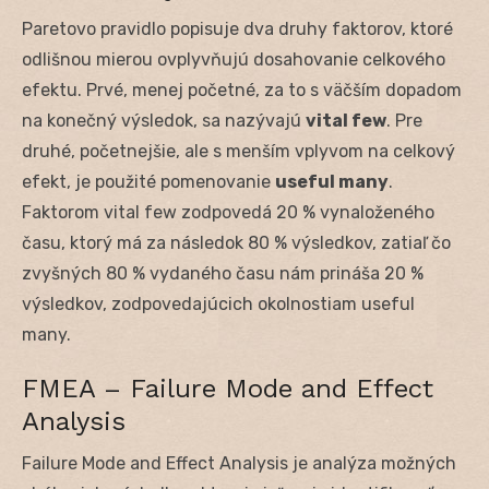
Paretovo pravidlo popisuje dva druhy faktorov, ktoré
odlišnou mierou ovplyvňujú dosahovanie celkového
efektu. Prvé, menej početné, za to s väčším dopadom
na konečný výsledok, sa nazývajú
vital few
. Pre
druhé, početnejšie, ale s menším vplyvom na celkový
efekt, je použité pomenovanie
useful many
.
Faktorom vital few zodpovedá 20 % vynaloženého
času, ktorý má za následok 80 % výsledkov, zatiaľ čo
zvyšných 80 % vydaného času nám prináša 20 %
výsledkov, zodpovedajúcich okolnostiam useful
many.
FMEA – Failure Mode and Effect
Analysis
Failure Mode and Effect Analysis je analýza možných