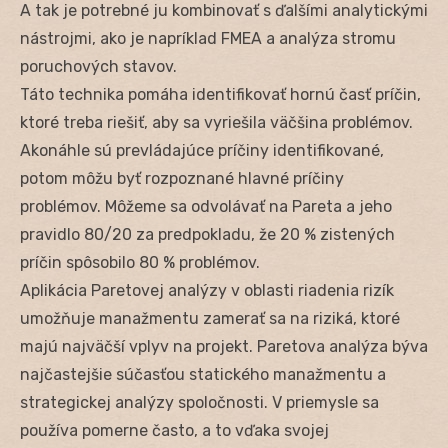
A tak je potrebné ju kombinovať s ďalšími analytickými
nástrojmi, ako je napríklad FMEA a analýza stromu
poruchových stavov.
Táto technika pomáha identifikovať hornú časť príčin,
ktoré treba riešiť, aby sa vyriešila väčšina problémov.
Akonáhle sú prevládajúce príčiny identifikované,
potom môžu byť rozpoznané hlavné príčiny
problémov. Môžeme sa odvolávať na Pareta a jeho
pravidlo 80/20 za predpokladu, že 20 % zistených
príčin spôsobilo 80 % problémov.
Aplikácia Paretovej analýzy v oblasti riadenia rizík
umožňuje manažmentu zamerať sa na riziká, ktoré
majú najväčší vplyv na projekt. Paretova analýza býva
najčastejšie súčasťou statického manažmentu a
strategickej analýzy spoločnosti. V priemysle sa
používa pomerne často, a to vďaka svojej