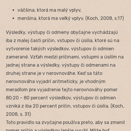
väčšina, ktorá ma malý vplyv,
menšina, ktorá ma veľký vplyv. (Koch, 2008, s.17)
Výsledky, výstupy či odmeny obyčajne vychádzajú
iba z malej časti príčin, vstupov či úsilia, ktoré sú na
vytvorenie takých výsledkov, výstupov či odmien
zamerané. Vzťah medzi príčinami, vstupmi a úsilím na
jednej strane a výsledky, výstupy či odmenami na
druhej strane je v nerovnováhe. Keď sa táto
nerovnováha vyjadrí aritmeticky, je vhodným
meradlom pre vyjadrenie tejto nerovnováhy pomer
80:20 – 80 percent výsledkov, výstupov či odmien
vzniká z iba 20 percent príčin, vstupov či úsilia. (Koch,
2008, s. 31)
Toto pravidlo sa zvyčajne používa preto, aby sa zmenil
pomer príčin a výsledkov lepšie využil. Môže byť