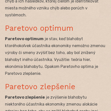
chýb a ich následkov, ktorej cieľom je identifikovať
miesta možného vzniku chýb alebo porúch v
systémoch.
Paretovo optimum
Paretovo optimum
je stav, keď blahobyt
ktoréhokoľvek účastníka ekonomiky nemožno zmenou
výroby či smeny zvýšiť bez toho, aby bol znížený
blahobyt iného účastníka. Využitie: teória hier,
ekonómia blahobytu. Opakom Paretovho optima je
Paretovo zlepšenie.
Paretovo zlepšenie
Paretovo zlepšenie
je zvýšenie blahobytu
niektorého účastníka ekonomiky zmenou alokácie