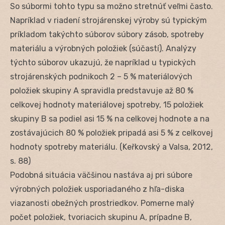
So súbormi tohto typu sa možno stretnúť veľmi často.
Napríklad v riadení strojárenskej výroby sú typickým
príkladom takýchto súborov súbory zásob, spotreby
materiálu a výrobných položiek (súčastí). Analýzy
týchto súborov ukazujú, že napríklad u typických
strojárenských podnikoch 2 – 5 % materiálových
položiek skupiny A spravidla predstavuje až 80 %
celkovej hodnoty materiálovej spotreby, 15 položiek
skupiny B sa podiel asi 15 % na celkovej hodnote a na
zostávajúcich 80 % položiek pripadá asi 5 % z celkovej
hodnoty spotreby materiálu. (Keřkovský a Valsa, 2012,
s. 88)
Podobná situácia väčšinou nastáva aj pri súbore
výrobných položiek usporiadaného z hľa-diska
viazanosti obežných prostriedkov. Pomerne malý
počet položiek, tvoriacich skupinu A, prípadne B,