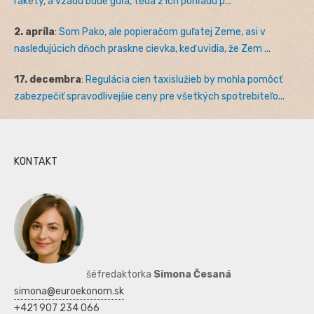
rakety, a vzadu bude guľa, teda z ich pohľadu p...
2. apríla
:
Som Pako, ale popieračom guľatej Zeme, asi v
nasledujúcich dňoch praskne cievka, keď uvidia, že Zem ...
17. decembra
:
Regulácia cien taxislužieb by mohla pomôcť
zabezpečiť spravodlivejšie ceny pre všetkých spotrebiteľo...
KONTAKT
šéfredaktorka
Simona Česaná
simona@euroekonom.sk
+421 907 234 066