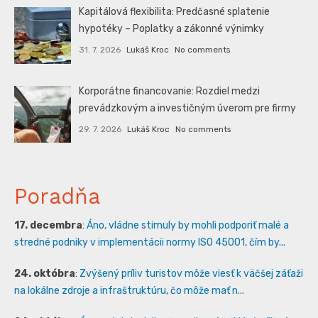
Kapitálová flexibilita: Predčasné splatenie
hypotéky – Poplatky a zákonné výnimky
31. 7. 2026
Lukáš Kroc
No comments
Korporátne financovanie: Rozdiel medzi
prevádzkovým a investičným úverom pre firmy
29. 7. 2026
Lukáš Kroc
No comments
Poradňa
17. decembra
:
Áno, vládne stimuly by mohli podporiť malé a
stredné podniky v implementácii normy ISO 45001, čím by...
24. októbra
:
Zvýšený príliv turistov môže viesť k väčšej záťaži
na lokálne zdroje a infraštruktúru, čo môže mať n...