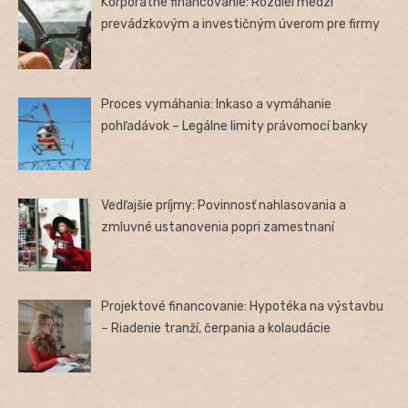
Korporátne financovanie: Rozdiel medzi
prevádzkovým a investičným úverom pre firmy
Proces vymáhania: Inkaso a vymáhanie
pohľadávok – Legálne limity právomocí banky
Vedľajšie príjmy: Povinnosť nahlasovania a
zmluvné ustanovenia popri zamestnaní
Projektové financovanie: Hypotéka na výstavbu
– Riadenie tranží, čerpania a kolaudácie