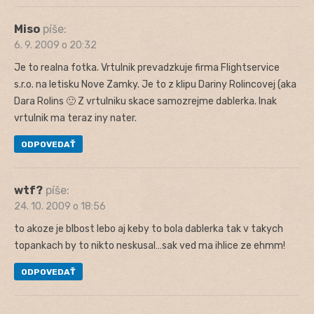
Miso
píše:
6. 9. 2009 o 20:32
Je to realna fotka. Vrtulnik prevadzkuje firma Flightservice
s.r.o. na letisku Nove Zamky. Je to z klipu Dariny Rolincovej (aka
Dara Rolins 🙂 Z vrtulniku skace samozrejme dablerka. Inak
vrtulnik ma teraz iny nater.
ODPOVEDAŤ
wtf?
píše:
24. 10. 2009 o 18:56
to akoze je blbost lebo aj keby to bola dablerka tak v takych
topankach by to nikto neskusal…sak ved ma ihlice ze ehmm!
ODPOVEDAŤ