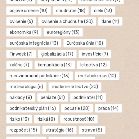
bojové umenie
(10)
chudnutie
(18)
ciele
(13)
cvičenie
(6)
cvičenie a chudnutie
(20)
dane
(11)
ekonomika
(9)
euroregióny
(13)
európska integrácia
(13)
Európska únia
(18)
Finweek
(7)
globalizácia
(17)
investície
(7)
kalórie
(7)
komunikácia
(13)
letectvo
(12)
medzinárodné podnikanie
(13)
metabolizmus
(10)
meteorológia
(6)
moderné letectvo
(20)
náklady
(8)
peniaze
(61)
podnikateľ
(11)
podnikateľský plán
(16)
počasie
(20)
práca
(14)
riziko
(13)
riziká
(8)
robustnosť
(10)
rozpočet
(15)
stratégia
(16)
strava
(8)