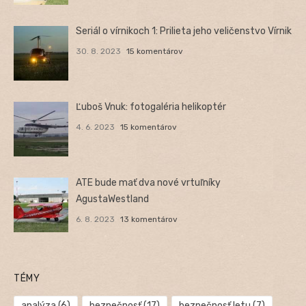
Seriál o vírnikoch 1: Prilieta jeho veličenstvo Vírnik
30. 8. 2023
15 komentárov
Ľuboš Vnuk: fotogaléria helikoptér
4. 6. 2023
15 komentárov
ATE bude mať dva nové vrtuľníky
AgustaWestland
6. 8. 2023
13 komentárov
TÉMY
analýza
(6)
bezpečnosť
(17)
bezpečnosť letu
(7)