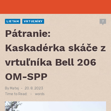
LIETAM
VRTUĽNÍKY
7
Pátranie:
Kaskadérka skáče z
vrtuľníka Bell 206
OM-SPP
By
Matej
Posted
20. 8. 2023
on
Time to Read:
-
words