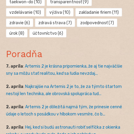
taekwon-do
(10)
transparentnosť
(9)
vzdelávanie
(10)
výživa
(10)
zakladanie firiem
(11)
zdravie
(6)
zdravá strava
(7)
zodpovednosť
(7)
úrok
(8)
účtovníctvo
(6)
Poradňa
7. apríla
:
Artemis 2 je krásna pripomienka, že aj tie najväčšie
sny sa môžu stať realitou, keď sa ľudia nevzdaj...
2. apríla
:
Najkrajšie na Artemis 2 je to, že za týmto štartom
nestojí len technika, ale obrovská spolupráca ľud...
2. apríla
:
Artemis 2 je dôležitá najmä tým, že prinesie cenné
údaje o letoch s posádkou v hlbokom vesmíre, čo b...
2. apríla
:
Hej, keď si budú astronauti robiť selfíčka z okienka