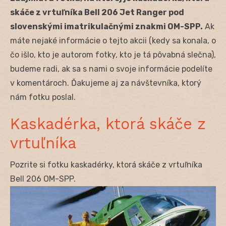
skáče z vrtuľníka Bell 206 Jet Ranger pod
slovenskými imatrikulačnými znakmi OM-SPP.
Ak
máte nejaké informácie o tejto akcii (kedy sa konala, o
čo išlo, kto je autorom fotky, kto je tá pôvabná slečna),
budeme radi, ak sa s nami o svoje informácie podelíte
v komentároch. Ďakujeme aj za návštevníka, ktorý
nám fotku poslal.
Kaskadérka, ktorá skáče z
vrtuľníka
Pozrite si fotku kaskadérky, ktorá skáče z vrtuľníka
Bell 206 OM-SPP.