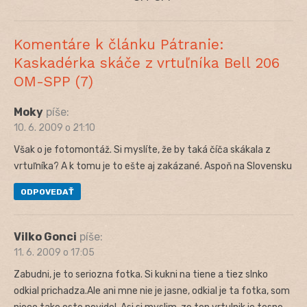
Komentáre k článku Pátranie:
Kaskadérka skáče z vrtuľníka Bell 206
OM-SPP (7)
Moky
píše:
10. 6. 2009 o 21:10
Však o je fotomontáž. Si myslíte, že by taká číča skákala z
vrtuľníka? A k tomu je to ešte aj zakázané. Aspoň na Slovensku
ODPOVEDAŤ
Vilko Gonci
píše:
11. 6. 2009 o 17:05
Zabudni, je to seriozna fotka. Si kukni na tiene a tiez slnko
odkial prichadza.Ale ani mne nie je jasne, odkial je ta fotka, som