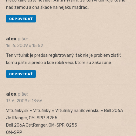
nieco take este nevidel. Asi si myslim, ze ten vrtulnik je tesne
nad zemou a ona skace na nejaku madrac..
ODPOVEDAŤ
alex
píše:
16. 6. 2009 o 15:52
Ten vrtulník je predsa registrovaný, tak nie je problém zistiť
komu patrí a prečo a kde robili veci, ktoré sú zakázané
ODPOVEDAŤ
alex
píše:
17. 6. 2009 o 13:56
Vrtuľníky.sk » Vrtuľníky » Vrtuľníky na Slovensku » Bell 206A
JetRanger, OM-SPP, 8255
Bell 206A JetRanger, OM-SPP, 8255
OM-SPP