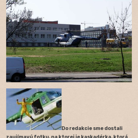
Do redakcie sme dostali
zaujímavú fotku, na ktorej je kaskadérka, ktorá