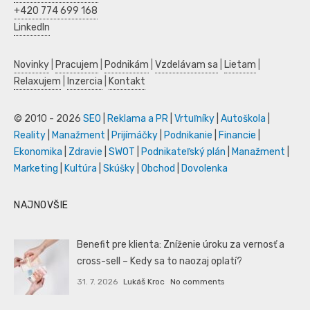
+420 774 699 168
LinkedIn
Novinky
|
Pracujem
|
Podnikám
|
Vzdelávam sa
|
Lietam
|
Relaxujem
|
Inzercia
|
Kontakt
© 2010 - 2026
SEO
|
Reklama a PR
|
Vrtuľníky
|
Autoškola
|
Reality
|
Manažment
|
Prijímáčky
|
Podnikanie
|
Financie
|
Ekonomika
|
Zdravie
|
SWOT
|
Podnikateľský plán
|
Manažment
|
Marketing
|
Kultúra
|
Skúšky
|
Obchod
|
Dovolenka
NAJNOVŠIE
Benefit pre klienta: Zníženie úroku za vernosť a
cross-sell – Kedy sa to naozaj oplatí?
31. 7. 2026
Lukáš Kroc
No comments