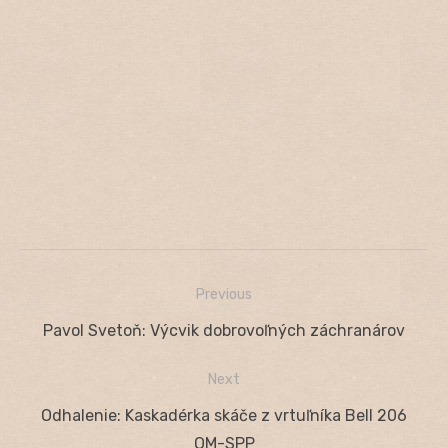
Previous
Navigácia
Previous
Pavol Svetoň: Výcvik dobrovoľných záchranárov
v
post:
Next
článku
Next
Odhalenie: Kaskadérka skáče z vrtuľníka Bell 206
post:
OM-SPP