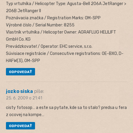
Typ vrtuľníka / Helicopter Type: Agusta-Bell 206A JetRanger >
206B JetRanger II
Poznávacia značka / Registration Marks: OM-SPP
Výrobné číslo / Serial Number: 8255
Vlastník vrtuľníka / Helicopter Owner: AGRAFLUG HELILIFT
GmbH Co. KG
Prevádzkovateľ / Operator: EHC service, s.r.o.
Súvisiace registrácie / Consecutive registrations: OE-BXO, D-
HAFW(3), OM-SPP
ODPOVEDAŤ
jozko siska
píše:
25. 6. 2009 o 21:41
cisty fotosop… a este sa pytate, kde sa to stalo? predsa u fera
z ocovej na kompe…
ODPOVEDAŤ