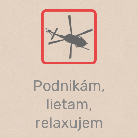
Skip
to
content
Podnikám,
lietam,
relaxujem