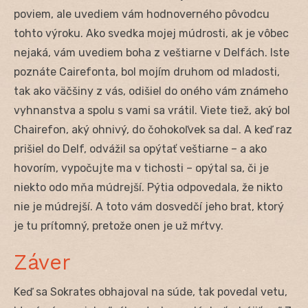
poviem, ale uvediem vám hodnoverného pôvodcu
tohto výroku. Ako svedka mojej múdrosti, ak je vôbec
nejaká, vám uvediem boha z veštiarne v Delfách. Iste
poznáte Cairefonta, bol mojím druhom od mladosti,
tak ako väčšiny z vás, odišiel do oného vám známeho
vyhnanstva a spolu s vami sa vrátil. Viete tiež, aký bol
Chairefon, aký ohnivý, do čohokoľvek sa dal. A keď raz
prišiel do Delf, odvážil sa opýtať veštiarne – a ako
hovorím, vypočujte ma v tichosti – opýtal sa, či je
niekto odo mňa múdrejší. Pýtia odpovedala, že nikto
nie je múdrejší. A toto vám dosvedčí jeho brat, ktorý
je tu prítomný, pretože onen je už mŕtvy.
Záver
Keď sa Sokrates obhajoval na súde, tak povedal vetu,