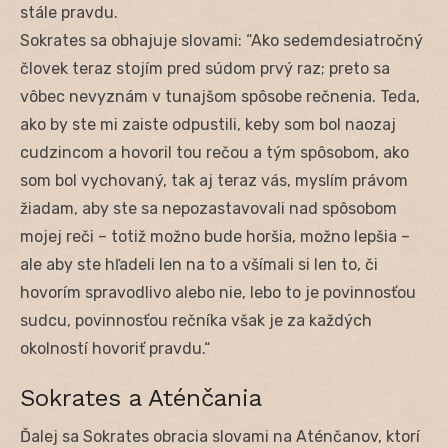
stále pravdu.
Sokrates sa obhajuje slovami: “Ako sedemdesiatročný
človek teraz stojím pred súdom prvý raz; preto sa
vôbec nevyznám v tunajšom spôsobe rečnenia. Teda,
ako by ste mi zaiste odpustili, keby som bol naozaj
cudzincom a hovoril tou rečou a tým spôsobom, ako
som bol vychovaný, tak aj teraz vás, myslím právom
žiadam, aby ste sa nepozastavovali nad spôsobom
mojej reči – totiž možno bude horšia, možno lepšia –
ale aby ste hľadeli len na to a všímali si len to, či
hovorím spravodlivo alebo nie, lebo to je povinnosťou
sudcu, povinnosťou rečníka však je za každých
okolností hovoriť pravdu.“
Sokrates a Aténčania
Ďalej sa Sokrates obracia slovami na Aténčanov, ktorí