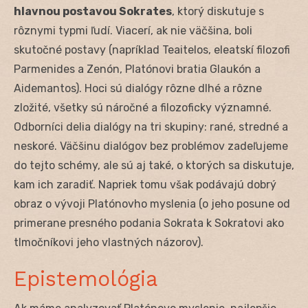
hlavnou postavou Sokrates
, ktorý diskutuje s
rôznymi typmi ľudí. Viacerí, ak nie väčšina, boli
skutočné postavy (napríklad Teaitelos, eleatskí filozofi
Parmenides a Zenón, Platónovi bratia Glaukón a
Aidemantos). Hoci sú dialógy rôzne dlhé a rôzne
zložité, všetky sú náročné a filozoficky významné.
Odborníci delia dialógy na tri skupiny: rané, stredné a
neskoré. Väčšinu dialógov bez problémov zadeľujeme
do tejto schémy, ale sú aj také, o ktorých sa diskutuje,
kam ich zaradiť. Napriek tomu však podávajú dobrý
obraz o vývoji Platónovho myslenia (o jeho posune od
primerane presného podania Sokrata k Sokratovi ako
tlmočníkovi jeho vlastných názorov).
Epistemológia