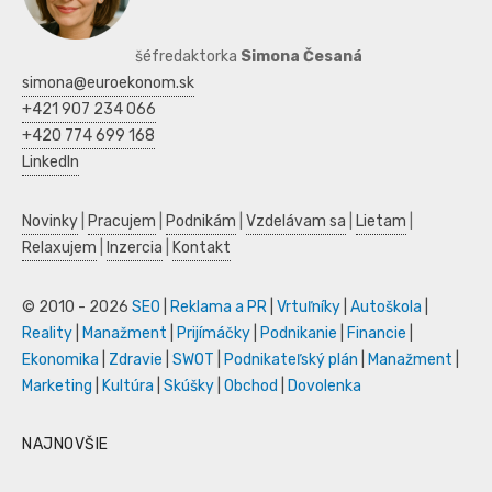
šéfredaktorka
Simona Česaná
simona@euroekonom.sk
+421 907 234 066
+420 774 699 168
LinkedIn
Novinky
|
Pracujem
|
Podnikám
|
Vzdelávam sa
|
Lietam
|
Relaxujem
|
Inzercia
|
Kontakt
© 2010 - 2026
SEO
|
Reklama a PR
|
Vrtuľníky
|
Autoškola
|
Reality
|
Manažment
|
Prijímáčky
|
Podnikanie
|
Financie
|
Ekonomika
|
Zdravie
|
SWOT
|
Podnikateľský plán
|
Manažment
|
Marketing
|
Kultúra
|
Skúšky
|
Obchod
|
Dovolenka
NAJNOVŠIE