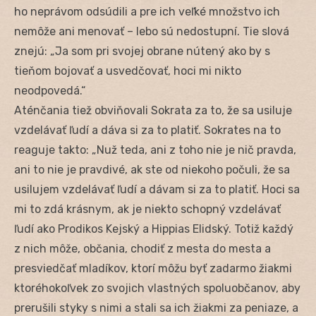
ho neprávom odsúdili a pre ich veľké množstvo ich
nemôže ani menovať – lebo sú nedostupní. Tie slová
znejú: „Ja som pri svojej obrane nútený ako by s
tieňom bojovať a usvedčovať, hoci mi nikto
neodpovedá.“
Aténčania tiež obviňovali Sokrata za to, že sa usiluje
vzdelávať ľudí a dáva si za to platiť. Sokrates na to
reaguje takto: „Nuž teda, ani z toho nie je nič pravda,
ani to nie je pravdivé, ak ste od niekoho počuli, že sa
usilujem vzdelávať ľudí a dávam si za to platiť. Hoci sa
mi to zdá krásnym, ak je niekto schopný vzdelávať
ľudí ako Prodikos Kejský a Hippias Elidský. Totiž každý
z nich môže, občania, chodiť z mesta do mesta a
presviedčať mladíkov, ktorí môžu byť zadarmo žiakmi
ktoréhokoľvek zo svojich vlastných spoluobčanov, aby
prerušili styky s nimi a stali sa ich žiakmi za peniaze, a