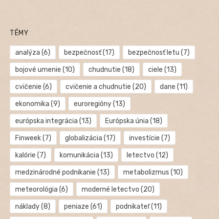
TÉMY
analýza
(6)
bezpečnosť
(17)
bezpečnosť letu
(7)
bojové umenie
(10)
chudnutie
(18)
ciele
(13)
cvičenie
(6)
cvičenie a chudnutie
(20)
dane
(11)
ekonomika
(9)
euroregióny
(13)
európska integrácia
(13)
Európska únia
(18)
Finweek
(7)
globalizácia
(17)
investície
(7)
kalórie
(7)
komunikácia
(13)
letectvo
(12)
medzinárodné podnikanie
(13)
metabolizmus
(10)
meteorológia
(6)
moderné letectvo
(20)
náklady
(8)
peniaze
(61)
podnikateľ
(11)