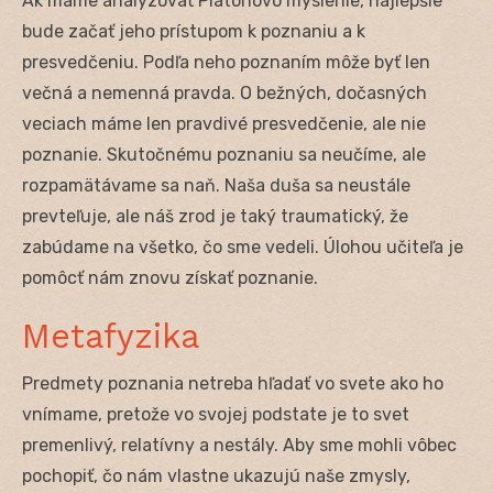
Ak máme analyzovať Platónovo myslenie, najlepšie
bude začať jeho prístupom k poznaniu a k
presvedčeniu. Podľa neho poznaním môže byť len
večná a nemenná pravda. O bežných, dočasných
veciach máme len pravdivé presvedčenie, ale nie
poznanie. Skutočnému poznaniu sa neučíme, ale
rozpamätávame sa naň. Naša duša sa neustále
prevteľuje, ale náš zrod je taký traumatický, že
zabúdame na všetko, čo sme vedeli. Úlohou učiteľa je
pomôcť nám znovu získať poznanie.
Metafyzika
Predmety poznania netreba hľadať vo svete ako ho
vnímame, pretože vo svojej podstate je to svet
premenlivý, relatívny a nestály. Aby sme mohli vôbec
pochopiť, čo nám vlastne ukazujú naše zmysly,