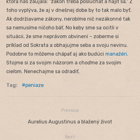
ktorá nás zaujala: “zákon treba poslúchať a hájiť sa.“ Z
toho vyplýva, že aj v dnešnej dobe by to tak malo byť.
Ak dodržiavame zákony, nerobíme nič nezákonné tak
sa nemusíme ničoho báť. No keby sme sa ocitli v
situácii, že sme neprávom obvinení – zoberme si
príklad od Sokrata a obhajujme seba a svoju nevinu.
Podobne to môžeme chápať aj ako budúci
manažéri
.
Stojme si za svojim názorom a choďme za svojim
cieľom. Nenechajme sa odradiť.
Tag:
peniaze
Previous
Navigácia
Previous
Aurelius Augustinus a blažený život
v
post:
Next