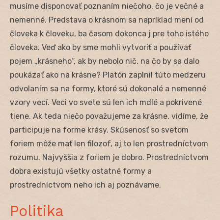
musíme disponovať poznaním niečoho, čo je večné a
nemenné. Predstava o krásnom sa napríklad mení od
človeka k človeku, ba časom dokonca j pre toho istého
človeka. Veď ako by sme mohli vytvoriť a používať
pojem „krásneho“, ak by nebolo nič, na čo by sa dalo
poukázať ako na krásne? Platón zaplnil túto medzeru
odvolaním sa na formy, ktoré sú dokonalé a nemenné
vzory vecí. Veci vo svete sú len ich mdlé a pokrivené
tiene. Ak teda niečo považujeme za krásne, vidíme, že
participuje na forme krásy. Skúsenosť so svetom
foriem môže mať len filozof, aj to len prostredníctvom
rozumu. Najvyššia z foriem je dobro. Prostredníctvom
dobra existujú všetky ostatné formy a
prostredníctvom neho ich aj poznávame.
Politika