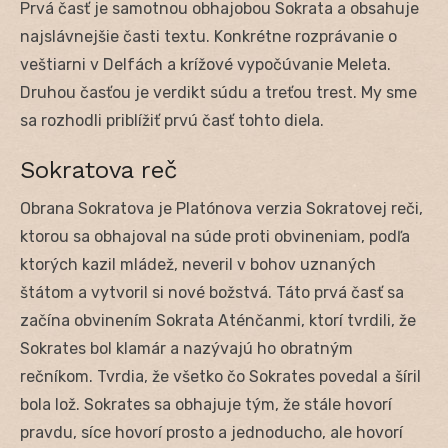
Prvá časť je samotnou obhajobou Sokrata a obsahuje
najslávnejšie časti textu. Konkrétne rozprávanie o
veštiarni v Delfách a krížové vypočúvanie Meleta.
Druhou časťou je verdikt súdu a treťou trest. My sme
sa rozhodli priblížiť prvú časť tohto diela.
Sokratova reč
Obrana Sokratova je Platónova verzia Sokratovej reči,
ktorou sa obhajoval na súde proti obvineniam, podľa
ktorých kazil mládež, neveril v bohov uznaných
štátom a vytvoril si nové božstvá. Táto prvá časť sa
začína obvinením Sokrata Aténčanmi, ktorí tvrdili, že
Sokrates bol klamár a nazývajú ho obratným
rečníkom. Tvrdia, že všetko čo Sokrates povedal a šíril
bola lož. Sokrates sa obhajuje tým, že stále hovorí
pravdu, síce hovorí prosto a jednoducho, ale hovorí