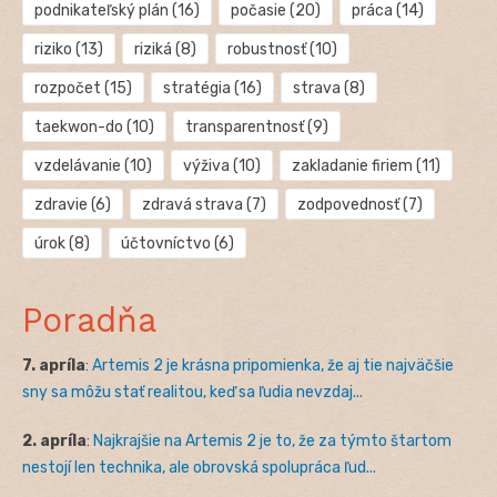
podnikateľský plán
(16)
počasie
(20)
práca
(14)
riziko
(13)
riziká
(8)
robustnosť
(10)
rozpočet
(15)
stratégia
(16)
strava
(8)
taekwon-do
(10)
transparentnosť
(9)
vzdelávanie
(10)
výživa
(10)
zakladanie firiem
(11)
zdravie
(6)
zdravá strava
(7)
zodpovednosť
(7)
úrok
(8)
účtovníctvo
(6)
Poradňa
7. apríla
:
Artemis 2 je krásna pripomienka, že aj tie najväčšie
sny sa môžu stať realitou, keď sa ľudia nevzdaj...
2. apríla
:
Najkrajšie na Artemis 2 je to, že za týmto štartom
nestojí len technika, ale obrovská spolupráca ľud...