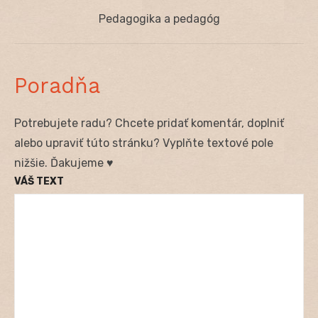
článku
Next
Pedagogika a pedagóg
post:
Poradňa
Potrebujete radu? Chcete pridať komentár, doplniť
alebo upraviť túto stránku? Vyplňte textové pole
nižšie. Ďakujeme ♥
VÁŠ TEXT