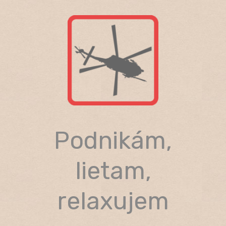
Skip
to
content
Podnikám,
lietam,
relaxujem