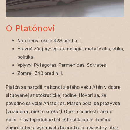
O Platónovi
Narodený: okolo 428 pred n. l.
Hlavné záujmy: epistemológia, metafyzika, etika,
politika
Vplyvy: Pytagoras, Parmenides, Sokrates
Zomrel: 348 pred n. l.
Platón sa narodil na konci zlatého veku Atén v dobre
situovanej aristokratickej rodine. Hovorí sa, že
pôvodne sa volal Aristokles, Platón bola iba prezývka
(znamená „niekto široký“). O jeho mladosti vieme
málo. Pravdepodobne bol ešte chlapcom, keď mu
zomrel otec a vychovala ho matka a nevlastný otec.