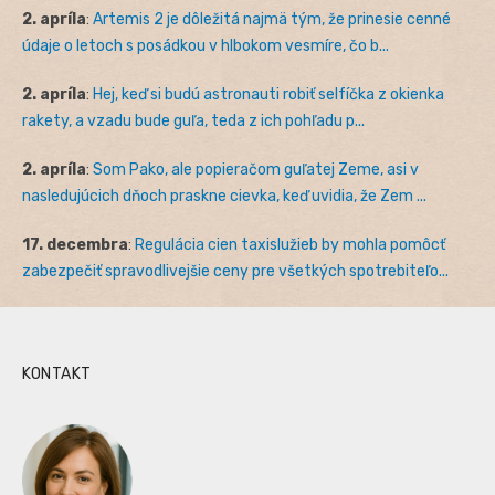
2. apríla
:
Artemis 2 je dôležitá najmä tým, že prinesie cenné
údaje o letoch s posádkou v hlbokom vesmíre, čo b...
2. apríla
:
Hej, keď si budú astronauti robiť selfíčka z okienka
rakety, a vzadu bude guľa, teda z ich pohľadu p...
2. apríla
:
Som Pako, ale popieračom guľatej Zeme, asi v
nasledujúcich dňoch praskne cievka, keď uvidia, že Zem ...
17. decembra
:
Regulácia cien taxislužieb by mohla pomôcť
zabezpečiť spravodlivejšie ceny pre všetkých spotrebiteľo...
KONTAKT