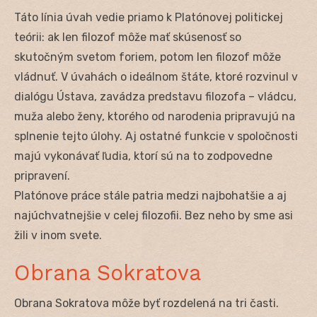
Táto línia úvah vedie priamo k Platónovej politickej
teórii: ak len filozof môže mať skúsenosť so
skutočným svetom foriem, potom len filozof môže
vládnuť. V úvahách o ideálnom štáte, ktoré rozvinul v
dialógu Ústava, zavádza predstavu filozofa – vládcu,
muža alebo ženy, ktorého od narodenia pripravujú na
splnenie tejto úlohy. Aj ostatné funkcie v spoločnosti
majú vykonávať ľudia, ktorí sú na to zodpovedne
pripravení.
Platónove práce stále patria medzi najbohatšie a aj
najúchvatnejšie v celej filozofii. Bez neho by sme asi
žili v inom svete.
Obrana Sokratova
Obrana Sokratova môže byť rozdelená na tri časti.