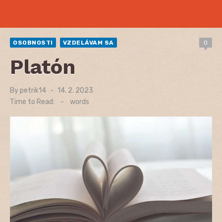
OSOBNOSTI
VZDELÁVAM SA
0
Platón
By
petrik14
Posted
14. 2. 2023
on
Time to Read:
-
words