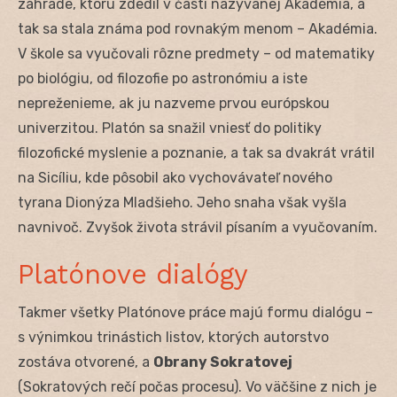
záhrade, ktorú zdedil v časti nazývanej Akadémia, a
tak sa stala známa pod rovnakým menom – Akadémia.
V škole sa vyučovali rôzne predmety – od matematiky
po biológiu, od filozofie po astronómiu a iste
nepreženieme, ak ju nazveme prvou európskou
univerzitou. Platón sa snažil vniesť do politiky
filozofické myslenie a poznanie, a tak sa dvakrát vrátil
na Sicíliu, kde pôsobil ako vychovávateľ nového
tyrana Dionýza Mladšieho. Jeho snaha však vyšla
navnivoč. Zvyšok života strávil písaním a vyučovaním.
Platónove dialógy
Takmer všetky Platónove práce majú formu dialógu –
s výnimkou trinástich listov, ktorých autorstvo
zostáva otvorené, a
Obrany Sokratovej
(Sokratových rečí počas procesu). Vo väčšine z nich je