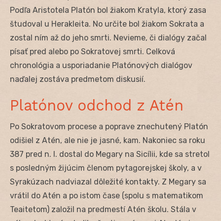
Podľa Aristotela Platón bol žiakom Kratyla, ktorý zasa
študoval u Herakleita. No určite bol žiakom Sokrata a
zostal ním až do jeho smrti. Nevieme, či dialógy začal
písať pred alebo po Sokratovej smrti. Celková
chronológia a usporiadanie Platónových dialógov
naďalej zostáva predmetom diskusií.
Platónov odchod z Atén
Po Sokratovom procese a poprave znechutený Platón
odišiel z Atén, ale nie je jasné, kam. Nakoniec sa roku
387 pred n. l. dostal do Megary na Sicílii, kde sa stretol
s posledným žijúcim členom pytagorejskej školy, a v
Syrakúzach nadviazal dôležité kontakty. Z Megary sa
vrátil do Atén a po istom čase (spolu s matematikom
Teaitetom) založil na predmestí Atén školu. Stála v