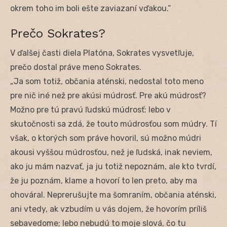
okrem toho im boli ešte zaviazaní vďakou.“
Prečo Sokrates?
V ďalšej časti diela Platóna, Sokrates vysvetľuje,
prečo dostal práve meno Sokrates.
„Ja som totiž, občania aténski, nedostal toto meno
pre nič iné než pre akúsi múdrosť. Pre akú múdrosť?
Možno pre tú pravú ľudskú múdrosť: lebo v
skutočnosti sa zdá, že touto múdrosťou som múdry. Tí
však, o ktorých som práve hovoril, sú možno múdri
akousi vyššou múdrosťou, než je ľudská, inak neviem,
ako ju mám nazvať, ja ju totiž nepoznám, ale kto tvrdí,
že ju poznám, klame a hovorí to len preto, aby ma
ohováral. Neprerušujte ma šomraním, občania aténski,
ani vtedy, ak vzbudím u vás dojem, že hovorím príliš
sebavedome; lebo nebudú to moje slová, čo tu