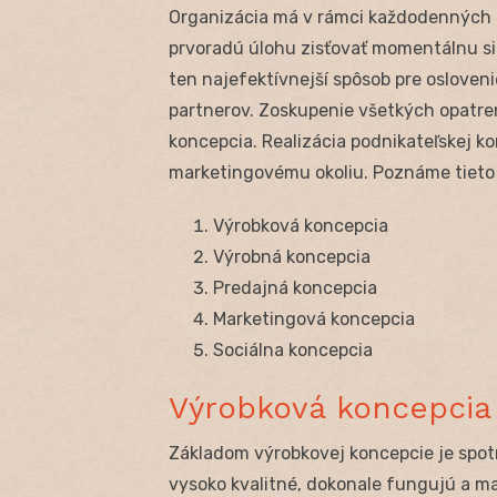
Organizácia má v rámci každodenných a
prvoradú úlohu zisťovať momentálnu sit
ten najefektívnejší spôsob pre oslove
partnerov. Zoskupenie všetkých opatre
koncepcia. Realizácia podnikateľskej ko
marketingovému okoliu. Poznáme tieto 
Výrobková koncepcia
Výrobná koncepcia
Predajná koncepcia
Marketingová koncepcia
Sociálna koncepcia
Výrobková koncepcia
Základom výrobkovej koncepcie je spot
vysoko kvalitné, dokonale fungujú a ma