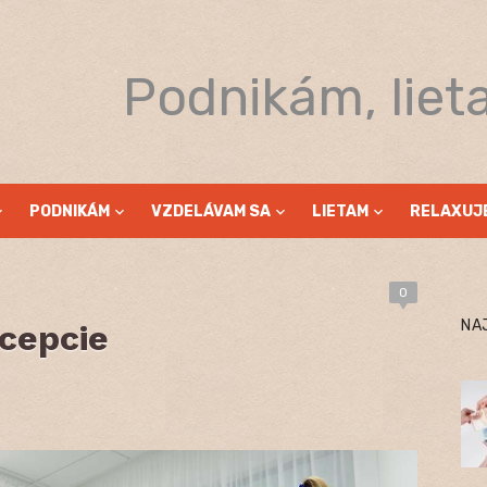
Podnikám, liet
PODNIKÁM
VZDELÁVAM SA
LIETAM
RELAXUJ
0
NA
cepcie