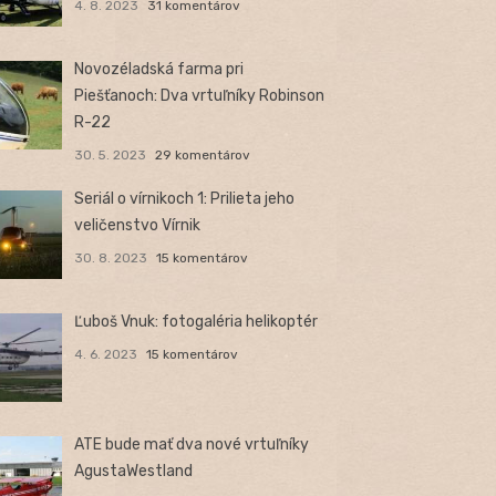
4. 8. 2023
31 komentárov
Novozéladská farma pri
Piešťanoch: Dva vrtuľníky Robinson
R-22
30. 5. 2023
29 komentárov
Seriál o vírnikoch 1: Prilieta jeho
veličenstvo Vírnik
30. 8. 2023
15 komentárov
Ľuboš Vnuk: fotogaléria helikoptér
4. 6. 2023
15 komentárov
ATE bude mať dva nové vrtuľníky
AgustaWestland