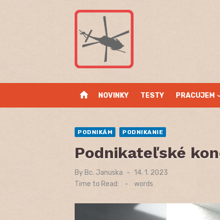
Skip
to
content
home
NOVINKY
TESTY
PRACUJEM
PODNIKÁM
PODNIKANIE
Podnikateľské kon
By
Bc. Januska
Posted
14. 1. 2023
on
Time to Read:
-
words