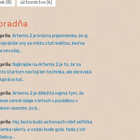
rok
(8)
účtovníctvo
(6)
oradňa
apríla
:
Artemis 2 je krásna pripomienka, že aj
 najväčšie sny sa môžu stať realitou, keď sa
a nevzdaj...
apríla
:
Najkrajšie na Artemis 2 je to, že za
to štartom nestojí len technika, ale obrovská
lupráca ľud...
apríla
:
Artemis 2 je dôležitá najmä tým, že
nesie cenné údaje o letoch s posádkou v
okom vesmíre, čo b...
apríla
:
Hej, keď si budú astronauti robiť selfíčka
kienka rakety, a vzadu bude guľa, teda z ich
adu p...