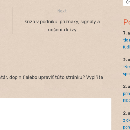
ú
Next
P
Next
Kríza v podniku: príznaky, signály a
post:
riešenia krízy
7. 
tie
ľudi
2. 
tým
spo
ár, doplniť alebo upraviť túto stránku? Vyplňte
2. 
pri
hlb
2. 
z o
pohľ