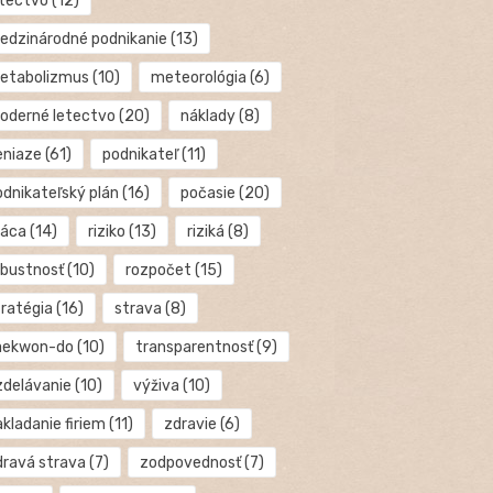
etectvo
(12)
edzinárodné podnikanie
(13)
etabolizmus
(10)
meteorológia
(6)
oderné letectvo
(20)
náklady
(8)
eniaze
(61)
podnikateľ
(11)
odnikateľský plán
(16)
počasie
(20)
ráca
(14)
riziko
(13)
riziká
(8)
obustnosť
(10)
rozpočet
(15)
tratégia
(16)
strava
(8)
aekwon-do
(10)
transparentnosť
(9)
zdelávanie
(10)
výživa
(10)
kladanie firiem
(11)
zdravie
(6)
dravá strava
(7)
zodpovednosť
(7)