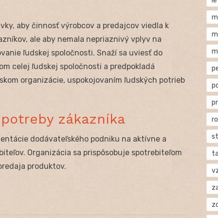
l
m
ky, aby činnosť výrobcov a predajcov viedla k
m
zníkov, ale aby nemala nepriaznivý vplyv na
m
vanie ľudskej spoločnosti. Snaží sa uviesť do
m celej ľudskej spoločnosti a predpokladá
p
skom organizácie, uspokojovaním ľudských potrieb
p
p
a potreby zákazníka
r
s
orientácie dodávateľského podniku na aktívne a
biteľov. Organizácia sa prispôsobuje spotrebiteľom
t
predaja produktov.
v
za
z