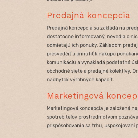
Predajná koncepcia
Predajná koncepcia sa zakladá na predp
dostatočne informovaný, nevedia o nich
odmietajú ich ponuky. Základom predajn
presvedčiť a prinútiť k nákupu ponúkan
komunikáciu a vynakladá podstatné úsil
obchodné siete a predajné kolektívy. O
nadbytok výrobných kapacít.
Marketingová koncep
Marketingová koncepcia je založená na
spotrebiteľov prostredníctvom poznáv
prispôsobovania sa trhu, uspokojovaní 