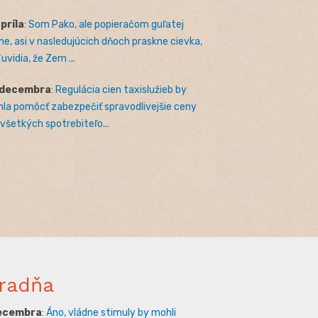
apríla
:
Som Pako, ale popieračom guľatej
e, asi v nasledujúcich dňoch praskne cievka,
uvidia, že Zem ...
 decembra
:
Regulácia cien taxislužieb by
la pomôcť zabezpečiť spravodlivejšie ceny
 všetkých spotrebiteľo...
radňa
decembra
:
Áno, vládne stimuly by mohli