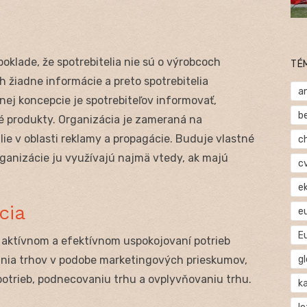
oklade, že spotrebitelia nie sú o výrobcoch
TÉ
 žiadne informácie a preto spotrebitelia
a
ej koncepcie je spotrebiteľov informovať,
b
é produkty. Organizácia je zameraná na
ie v oblasti reklamy a propagácie. Buduje vlastné
c
rganizácie ju využívajú najmä vtedy, ak majú
c
e
cia
e
E
 aktívnom a efektívnom uspokojovaní potrieb
ania trhov v podobe marketingových prieskumov,
gl
potrieb, podnecovaniu trhu a ovplyvňovaniu trhu.
ka