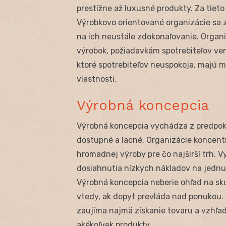
prestížne až luxusné produkty. Za tiet
Výrobkovo orientované organizácie sa 
na ich neustále zdokonaľovanie. Organi
výrobok, požiadavkám spotrebiteľov ve
ktoré spotrebiteľov neuspokoja, majú m
vlastnosti.
Výrobná koncepcia
Výrobná koncepcia vychádza z predpokl
dostupné a lacné. Organizácie koncent
hromadnej výroby pre čo najširší trh. 
dosiahnutia nízkych nákladov na jednu 
Výrobná koncepcia neberie ohľad na sku
vtedy, ak dopyt prevláda nad ponukou.
zaujíma najmä získanie tovaru a vzhľa
akékoľvek produkty.