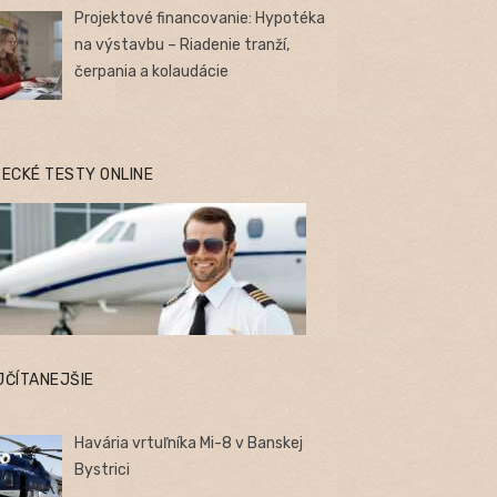
Projektové financovanie: Hypotéka
na výstavbu – Riadenie tranží,
čerpania a kolaudácie
TECKÉ TESTY ONLINE
JČÍTANEJŠIE
Havária vrtuľníka Mi-8 v Banskej
Bystrici