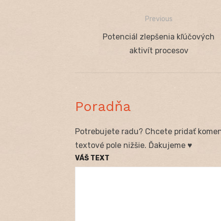
Previous
Navigácia
Previous
Potenciál zlepšenia kľúčových
v
post:
aktivít procesov
článku
Poradňa
Potrebujete radu? Chcete pridať koment
textové pole nižšie. Ďakujeme ♥
VÁŠ TEXT