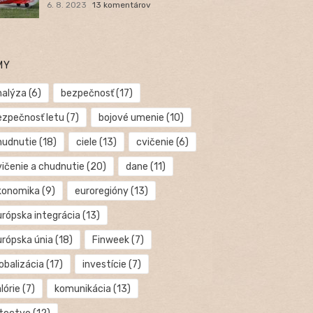
6. 8. 2023
13 komentárov
MY
nalýza
(6)
bezpečnosť
(17)
ezpečnosť letu
(7)
bojové umenie
(10)
hudnutie
(18)
ciele
(13)
cvičenie
(6)
vičenie a chudnutie
(20)
dane
(11)
konomika
(9)
euroregióny
(13)
urópska integrácia
(13)
urópska únia
(18)
Finweek
(7)
obalizácia
(17)
investície
(7)
lórie
(7)
komunikácia
(13)