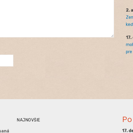
2. 
Zem
keď 
17.
moh
pre
Po
NAJNOVŠIE
17. 
saná