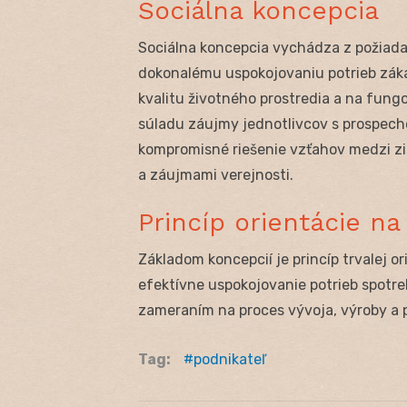
Sociálna koncepcia
Sociálna koncepcia vychádza z požiadav
dokonalému uspokojovaniu potrieb záka
kvalitu životného prostredia a na fungo
súladu záujmy jednotlivcov s prospecho
kompromisné riešenie vzťahov medzi zi
a záujmami verejnosti.
Princíp orientácie n
Základom koncepcií je princíp trvalej 
efektívne uspokojovanie potrieb spotre
zameraním na proces vývoja, výroby a 
Tag:
podnikateľ