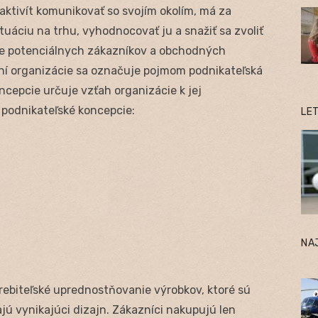
ktivít komunikovať so svojím okolím, má za
uáciu na trhu, vyhodnocovať ju a snažiť sa zvoliť
nie potenciálnych zákazníkov a obchodných
ní organizácie sa označuje pojmom podnikateľská
ncepcie určuje vzťah organizácie k jej
podnikateľské koncepcie:
LE
NA
rebiteľské uprednostňovanie výrobkov, ktoré sú
jú vynikajúci dizajn. Zákazníci nakupujú len