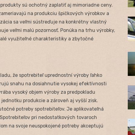
o produkty sú ochotný zaplatiť aj mimoriadne ceny.
zameriavajú na produkciu špičkových výrobkov a
zácia sa veľmi sústreďuje na konkrétny vlastný
nuje veľmi malú pozornosť. Ponúka na trhu výrobky,
alé využiteľné charakteristiky a zbytočné
adu, že spotrebiteľ uprednostní výroby ľahko
rujú snahu na dosiahnutie vysokej efektívnosti
Vyrába vysoký objem výroby za predpokladu
jednotku produkcie a zároveň aj vyšší zisk.
točné potreby spotrebiteľov. Je aplikovateľná
 Spotrebiteľov pri nedostatkových tovaroch
dom na svoje neuspokojené potreby akceptujú