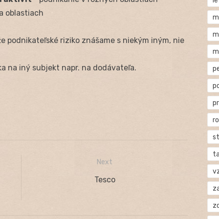
l
a oblastiach
m
m
 že podnikateľské riziko znášame s niekým iným, nie
m
ka na iný subjekt napr. na dodávateľa.
p
p
p
r
s
t
Next
v
Next
Tesco
za
post:
z