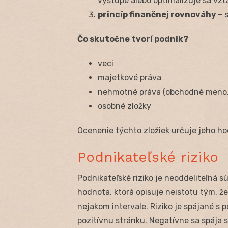
výstupe alebo optimalizuje sa vz
princíp finančnej rovnováhy –
s
Čo skutočne tvorí podnik?
veci
majetkové práva
nehmotné práva (obchodné meno, 
osobné zložky
Ocenenie týchto zložiek určuje jeho h
Podnikateľské riziko
Podnikateľské riziko je neoddeliteľná s
hodnota, ktorá opisuje neistotu tým, ž
nejakom intervale. Riziko je spájané 
pozitívnu stránku. Negatívne sa spája s