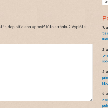
ú
P
ár, doplniť alebo upraviť túto stránku? Vyplňte
7. 
tie
ľudi
2. 
tým
spo
2. 
pri
hlb
2. 
z o
pohľ