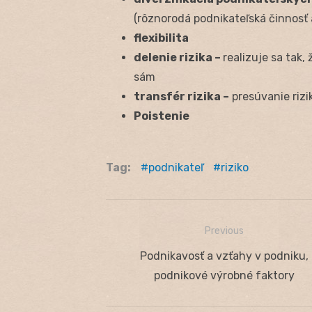
(rôznorodá podnikateľská činnosť 
flexibilita
delenie rizika –
realizuje sa tak,
sám
transfér rizika –
presúvanie rizi
Poistenie
Tag:
podnikateľ
riziko
Previous
Navigácia
Previous
Podnikavosť a vzťahy v podniku,
v
post:
podnikové výrobné faktory
článku