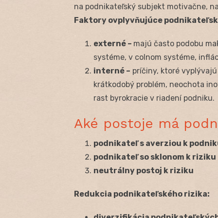
na podnikateľský subjekt motivačne, na
Faktory ovplyvňujúce podnikateľské
externé –
majú často podobu ma
systéme, v colnom systéme, inflá
interné –
príčiny, ktoré vyplývaj
krátkodobý problém, neochota ino
rast byrokracie v riadení podniku.
Aké postoje má podni
podnikateľ s averziou k podni
podnikateľ so sklonom k riziku
neutrálny postoj k riziku
Redukcia podnikateľského rizika:
diverzifikácia podnikateľských