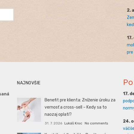
2. 
Zem
keď 
17.
moh
pre
Po
NAJNOVŠIE
17. 
saná
Benefit pre klienta: Zníženie úroku za
podpo
vernosť a cross-sell – Kedy sa to
normy
naozaj oplatí?
24. 
31. 7. 2026
Lukáš Kroc
No comments
väčšej