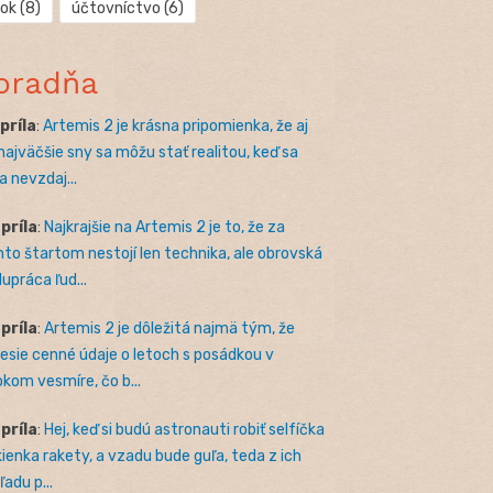
rok
(8)
účtovníctvo
(6)
oradňa
apríla
:
Artemis 2 je krásna pripomienka, že aj
 najväčšie sny sa môžu stať realitou, keď sa
a nevzdaj...
apríla
:
Najkrajšie na Artemis 2 je to, že za
to štartom nestojí len technika, ale obrovská
lupráca ľud...
apríla
:
Artemis 2 je dôležitá najmä tým, že
nesie cenné údaje o letoch s posádkou v
okom vesmíre, čo b...
apríla
:
Hej, keď si budú astronauti robiť selfíčka
kienka rakety, a vzadu bude guľa, teda z ich
adu p...