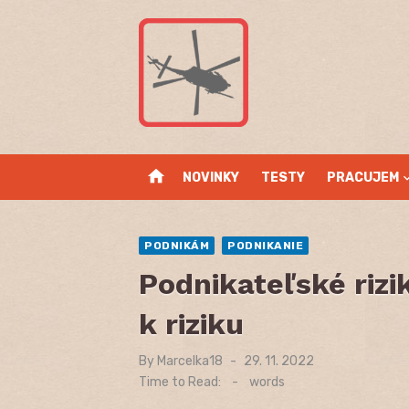
Skip
to
content
home
NOVINKY
TESTY
PRACUJEM
PODNIKÁM
PODNIKANIE
Podnikateľské rizi
k riziku
By
Marcelka18
Posted
29. 11. 2022
on
Time to Read:
-
words