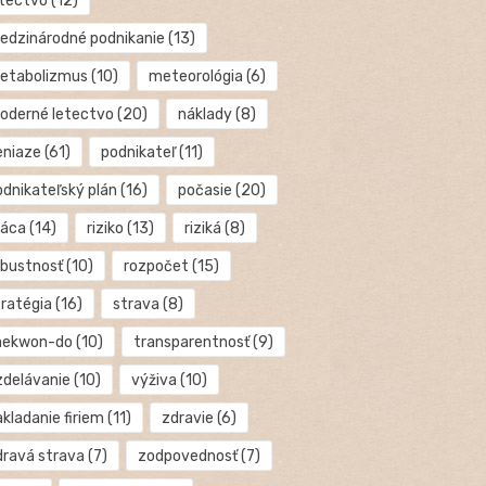
etectvo
(12)
edzinárodné podnikanie
(13)
etabolizmus
(10)
meteorológia
(6)
oderné letectvo
(20)
náklady
(8)
eniaze
(61)
podnikateľ
(11)
odnikateľský plán
(16)
počasie
(20)
ráca
(14)
riziko
(13)
riziká
(8)
obustnosť
(10)
rozpočet
(15)
tratégia
(16)
strava
(8)
aekwon-do
(10)
transparentnosť
(9)
zdelávanie
(10)
výživa
(10)
kladanie firiem
(11)
zdravie
(6)
dravá strava
(7)
zodpovednosť
(7)