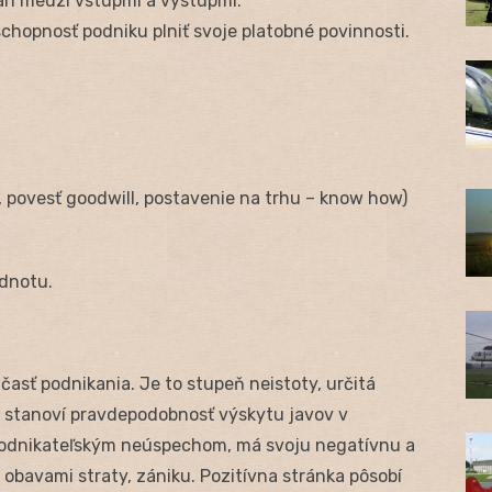
ťah medzi vstupmi a výstupmi.
chopnosť podniku plniť svoje platobné povinnosti.
povesť goodwill, postavenie na trhu – know how)
odnotu.
účasť podnikania. Je to stupeň neistoty, určitá
e stanoví pravdepodobnosť výskytu javov v
s podnikateľským neúspechom, má svoju negatívnu a
 obavami straty, zániku. Pozitívna stránka pôsobí