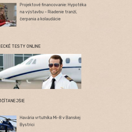
Projektové financovanie: Hypotéka
na výstavbu – Riadenie tranží,
čerpania a kolaudácie
TECKÉ TESTY ONLINE
JČÍTANEJŠIE
Havária vrtuľníka Mi-8 v Banskej
Bystrici