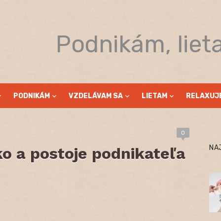
Podnikám, liet
PODNIKÁM
VZDELÁVAM SA
LIETAM
RELAXUJ
0
NA
ko a postoje podnikateľa