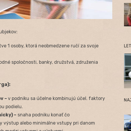
ubjekov:
tve 1 osoby, ktorá neobmedzene ručí za svoje
LE
dné spoločnosti, banky, družstvá, združenia
rga):
v –
v podniku sa účelne kombinujú účel. faktory
NA
u podielu.
icky) –
snaha podniku konať čo
y výstup alebo minimálne vstupy pri danom