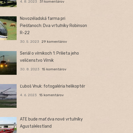
4. 8. 2023
31 komentárov
Novozéladská farma pri
Piešťanoch: Dva vrtuľníky Robinson
R-22
30. 5. 2023
29 komentárov
Seriál o vírnikoch 1: Prilieta jeho
veličenstvo Vírnik
30. 8. 2023
15 komentárov
Ľuboš Vnuk: fotogaléria helikoptér
4. 6. 2023
15 komentárov
ATE bude mať dva nové vrtuľníky
AgustaWestland