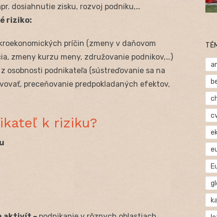
pr. dosiahnutie zisku, rozvoj podniku,…
 riziko:
kroekonomických príčin (zmeny v daňovom
TÉ
cia, zmeny kurzu meny, združovanie podnikov,…)
a
ú z osobnosti podnikateľa (sústreďovanie sa na
b
vovať, preceňovanie predpokladaných efektov,
c
c
kateľ k riziku?
e
ku
e
E
gl
ka
 aktivít –
podnikanie v rôznych oblastiach