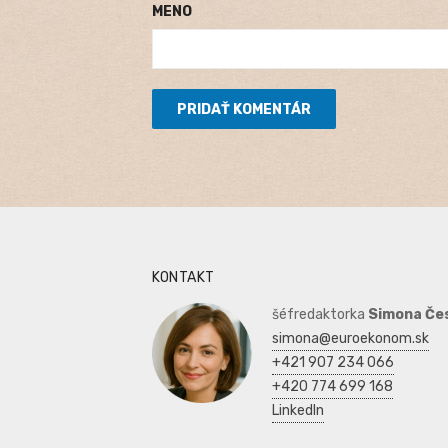
MENO
KONTAKT
šéfredaktorka
Simona Če
simona@euroekonom.sk
+421 907 234 066
+420 774 699 168
LinkedIn