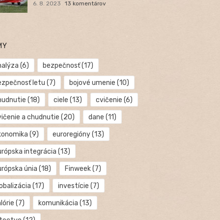
6. 8. 2023
13 komentárov
MY
nalýza
(6)
bezpečnosť
(17)
ezpečnosť letu
(7)
bojové umenie
(10)
hudnutie
(18)
ciele
(13)
cvičenie
(6)
vičenie a chudnutie
(20)
dane
(11)
konomika
(9)
euroregióny
(13)
urópska integrácia
(13)
urópska únia
(18)
Finweek
(7)
obalizácia
(17)
investície
(7)
lórie
(7)
komunikácia
(13)