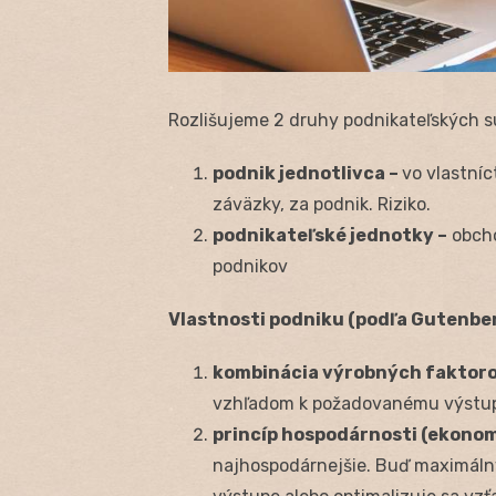
Rozlišujeme 2 druhy podnikateľských s
podnik jednotlivca –
vo vlastníc
záväzky, za podnik. Riziko.
podnikateľské jednotky –
obcho
podnikov
Vlastnosti podniku (podľa Gutenbe
kombinácia výrobných faktoro
vzhľadom k požadovanému výstup
princíp hospodárnosti (ekonom
najhospodárnejšie. Buď maximáln