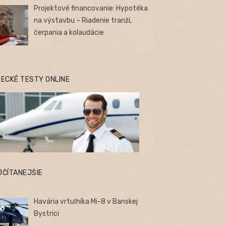
Projektové financovanie: Hypotéka
na výstavbu – Riadenie tranží,
čerpania a kolaudácie
TECKÉ TESTY ONLINE
JČÍTANEJŠIE
Havária vrtuľníka Mi-8 v Banskej
Bystrici