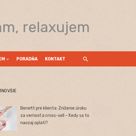
am, relaxujem
EM
PORADŇA
KONTAKT
JNOVŠIE
Benefit pre klienta: Zníženie úroku
za vernosť a cross-sell – Kedy sa to
naozaj oplatí?