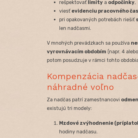
rešpektovať
limity
a
odpočinky
,
viesť
evidenciu pracovného ča
pri opakovaných potrebách riešiť
len nadčasmi.
V mnohých prevádzkach sa používa
ne
vyrovnávacím obdobím
(napr. 4 aleb
potom posudzuje v rámci tohto obdobia
Kompenzácia nadčaso
náhradné voľno
Za nadčas patrí zamestnancovi
odmen
existujú tri modely:
Mzdové zvýhodnenie (príplato
hodiny nadčasu.