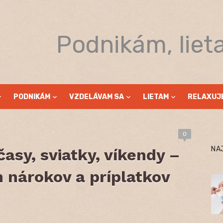
Podnikám, liet
PODNIKÁM
VZDELÁVAM SA
LIETAM
RELAXUJ
0
NA
asy, sviatky, víkendy –
 nárokov a príplatkov