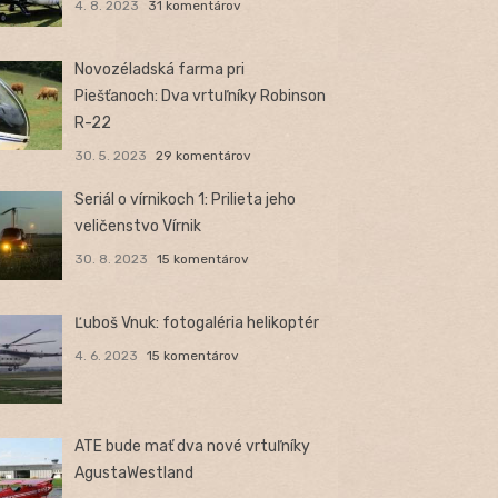
4. 8. 2023
31 komentárov
Novozéladská farma pri
Piešťanoch: Dva vrtuľníky Robinson
R-22
30. 5. 2023
29 komentárov
Seriál o vírnikoch 1: Prilieta jeho
veličenstvo Vírnik
30. 8. 2023
15 komentárov
Ľuboš Vnuk: fotogaléria helikoptér
4. 6. 2023
15 komentárov
ATE bude mať dva nové vrtuľníky
AgustaWestland