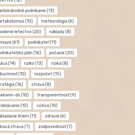
etectvo
(12)
edzinárodné podnikanie
(13)
etabolizmus
(10)
meteorológia
(6)
oderné letectvo
(20)
náklady
(8)
eniaze
(61)
podnikateľ
(11)
odnikateľský plán
(16)
počasie
(20)
ráca
(14)
riziko
(13)
riziká
(8)
obustnosť
(10)
rozpočet
(15)
tratégia
(16)
strava
(8)
aekwon-do
(10)
transparentnosť
(9)
zdelávanie
(10)
výživa
(10)
kladanie firiem
(11)
zdravie
(6)
dravá strava
(7)
zodpovednosť
(7)