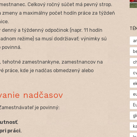
estnanec. Celkový ročný súčet má pevný strop.
a zmeny a maximálny počet hodín práce za týždeň
ice.
TÉ
ý denný a týždenný odpočinok (napr. 11 hodín
adnom režime) sa musí dodržiavať; výnimky sú
a
 povinná.
b
ch, tehotné zamestnankyne, zamestnancov na
c
ové práce, kde je nadčas obmedzený alebo
c
e
vanie nadčasov
e
E
Zamestnávateľ je povinný:
gl
utnosť
,
ka
pri práci
,