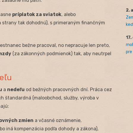
 zásadne mu patrí:
2. 
časne
príplatok za sviatok
, alebo
Zem
sa strany tak dohodnú), s primeraným finančným
keď 
17.
moh
estnanec bežne pracoval, no nepracuje len preto,
pre
mzdy
(za zákonných podmienok) tak, aby neutrpel
eľu
u
a
nedeľu
od bežných pracovných dní. Práca cez
ch štandardná (maloobchod, služby, výroba v
ajú:
covných zmien
a včasné oznámenie,
ebo iná kompenzácia podľa dohody a zákona),