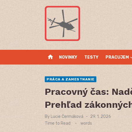
Skip
to
content
home
NOVINKY
TESTY
PRACUJEM
PRÁCA A ZAMESTNANIE
Pracovný čas: Nadč
Prehľad zákonných
By
Lucie Čermáková
Posted
29. 1. 2026
on
Time to Read:
-
words