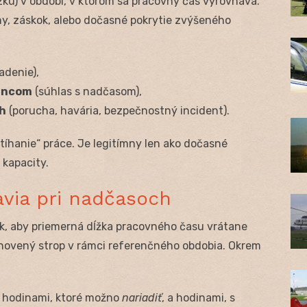
ku) v období, v ktorom sa pracovný čas vyrovnáva.
ny, záskok, alebo dočasné pokrytie zvýšeného
adenie),
ancom
(súhlas s nadčasom),
h
(porucha, havária, bezpečnostný incident).
stíhanie“ práce. Je legitímny len ako dočasné
 kapacity.
avia pri nadčasoch
, aby priemerná dĺžka pracovného času vrátane
ovený strop v rámci referenčného obdobia. Okrem
i hodinami, ktoré možno
nariadiť
, a hodinami, s