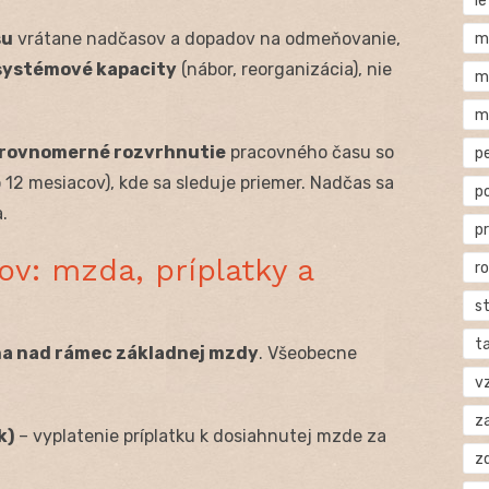
l
su
vrátane nadčasov a dopadov na odmeňovanie,
m
systémové kapacity
(nábor, reorganizácia), nie
m
m
rovnomerné rozvrhnutie
pracovného času so
p
o 12 mesiacov), kde sa sleduje priemer. Nadčas sa
p
.
p
v: mzda, príplatky a
r
s
t
a nad rámec základnej mzdy
. Všeobecne
v
za
k)
– vyplatenie príplatku k dosiahnutej mzde za
z