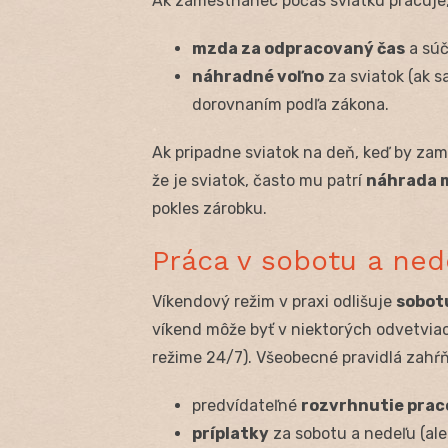
Ak zamestnanec počas sviatku pracuje,
mzda za odpracovaný čas
a sú
náhradné voľno
za sviatok (ak 
dorovnaním podľa zákona.
Ak pripadne sviatok na deň, keď by zam
že je sviatok, často mu patrí
náhrada 
pokles zárobku.
Práca v sobotu a ned
Víkendový režim v praxi odlišuje
sobot
víkend môže byť v niektorých odvetvia
režime 24/7). Všeobecné pravidlá zahŕň
predvídateľné
rozvrhnutie pra
príplatky
za sobotu a nedeľu (al