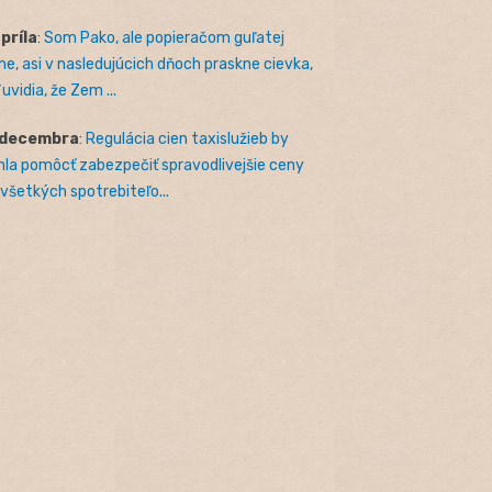
apríla
:
Som Pako, ale popieračom guľatej
e, asi v nasledujúcich dňoch praskne cievka,
uvidia, že Zem ...
 decembra
:
Regulácia cien taxislužieb by
la pomôcť zabezpečiť spravodlivejšie ceny
 všetkých spotrebiteľo...