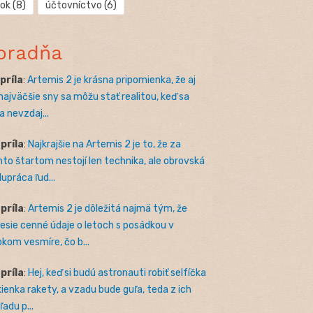
rok
(8)
účtovníctvo
(6)
oradňa
apríla
:
Artemis 2 je krásna pripomienka, že aj
 najväčšie sny sa môžu stať realitou, keď sa
a nevzdaj...
apríla
:
Najkrajšie na Artemis 2 je to, že za
to štartom nestojí len technika, ale obrovská
lupráca ľud...
apríla
:
Artemis 2 je dôležitá najmä tým, že
nesie cenné údaje o letoch s posádkou v
okom vesmíre, čo b...
apríla
:
Hej, keď si budú astronauti robiť selfíčka
kienka rakety, a vzadu bude guľa, teda z ich
adu p...