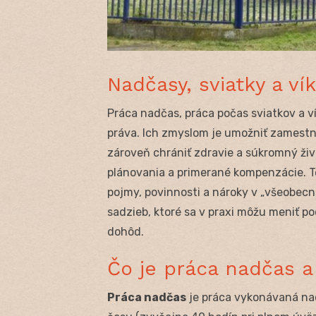
Nadčasy, sviatky a v
Práca nadčas, práca počas sviatkov a v
práva. Ich zmyslom je umožniť zamestná
zároveň chrániť zdravie a súkromný živ
plánovania a primerané kompenzácie. T
pojmy, povinnosti a nároky v „všeobec
sadzieb, ktoré sa v praxi môžu meniť po
dohôd.
Čo je práca nadčas 
Práca nadčas
je práca vykonávaná n