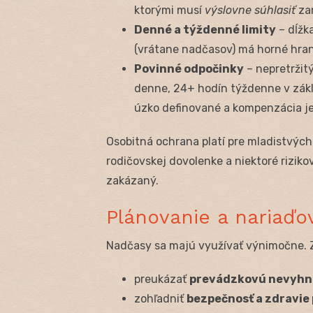
ktorými musí
výslovne súhlasiť
zam
Denné a týždenné limity
– dĺžk
(vrátane nadčasov) má horné hran
Povinné odpočinky
– nepretržit
denne, 24+ hodín týždenne v zákl
úzko definované a kompenzácia je
Osobitná ochrana platí pre mladistvý
rodičovskej dovolenke a niektoré rizik
zakázaný.
Plánovanie a nariaďo
Nadčasy sa majú využívať výnimočne. 
preukázať
prevádzkovú nevyhn
zohľadniť
bezpečnosť a zdravie 