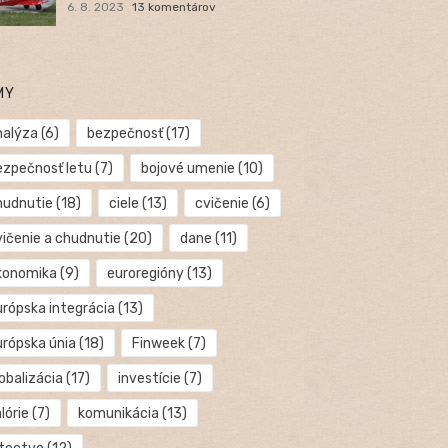
6. 8. 2023
13 komentárov
MY
nalýza
(6)
bezpečnosť
(17)
ezpečnosť letu
(7)
bojové umenie
(10)
hudnutie
(18)
ciele
(13)
cvičenie
(6)
vičenie a chudnutie
(20)
dane
(11)
konomika
(9)
euroregióny
(13)
urópska integrácia
(13)
urópska únia
(18)
Finweek
(7)
obalizácia
(17)
investície
(7)
lórie
(7)
komunikácia
(13)