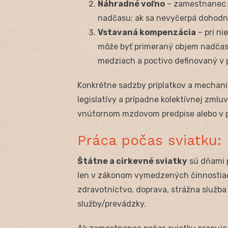
Náhradné voľno
– zamestnanec s
nadčasu; ak sa nevyčerpá dohodn
Vstavaná kompenzácia
– pri n
môže byť primeraný objem nadčas
medziach a poctivo definovaný v 
Konkrétne sadzby príplatkov a mechani
legislatívy a prípadne kolektívnej zml
vnútornom mzdovom predpise alebo v 
Práca počas sviatku: 
Štátne a cirkevné sviatky
sú dňami 
len v zákonom vymedzených činnostiac
zdravotníctvo, doprava, strážna služba 
služby/prevádzky.