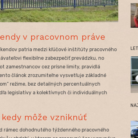
íkendy v pracovnom práve
LE
íkendov patria medzi kľúčové inštitúty pracovného
vateľovi flexibilne zabezpečiť prevádzku, no
ot zamestnancov cez prísne limity, pravidlá
ento článok zrozumiteľne vysvetľuje základné
nom“ režime, bez detailných percentuálnych
dľa legislatívy a kolektívnych či individuálnych
NA
a kedy môže vzniknúť
ad rámec dohodnutého týždenného pracovného