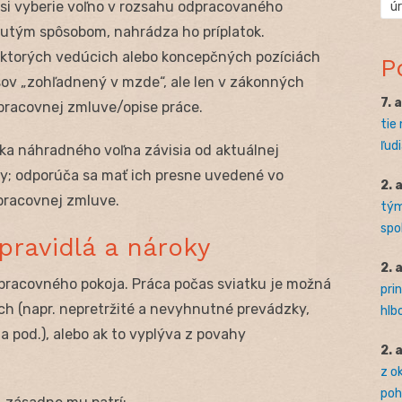
i vyberie voľno v rozsahu odpracovaného
ú
utým spôsobom, nahrádza ho príplatok.
iektorých vedúcich alebo koncepčných pozíciách
P
ov „zohľadnený v mzde“, ale len v zákonných
7. 
pracovnej zmluve/opise práce.
tie
ľudi
ka náhradného voľna závisia od aktuálnej
uvy; odporúča sa mať ich presne uvedené vo
2. 
pracovnej zmluve.
tým
spo
pravidlá a nároky
2. 
pracovného pokoja. Práca počas sviatku je možná
pri
h (napr. nepretržité a nevyhnutné prevádzky,
hlb
a pod.), alebo ak to vyplýva z povahy
2. 
z o
pohľ