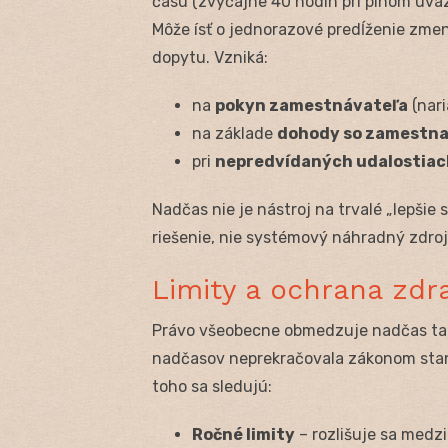
času (zvyčajne 40 hodín pri plnom úväz
Môže ísť o jednorazové predĺženie zme
dopytu. Vzniká:
na
pokyn zamestnávateľa
(nari
na základe
dohody so zamestn
pri
nepredvídaných udalostiac
Nadčas nie je nástroj na trvalé „lepšie 
riešenie, nie systémový náhradný zdroj
Limity a ochrana zdr
Právo všeobecne obmedzuje nadčas tak
nadčasov neprekračovala zákonom stan
toho sa sledujú:
Ročné limity
– rozlišuje sa medz