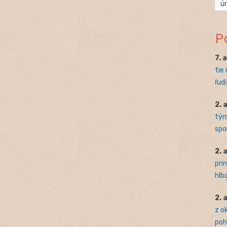
ú
P
7. 
tie
ľudi
2. 
tým
spo
2. 
pri
hlb
2. 
z o
pohľ