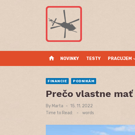
Skip
to
content
home
NOVINKY
TESTY
PRACUJEM
FINANCIE
PODNIKÁM
Prečo vlastne mať
By
Marta
Posted
15. 11. 2022
on
Time to Read:
-
words