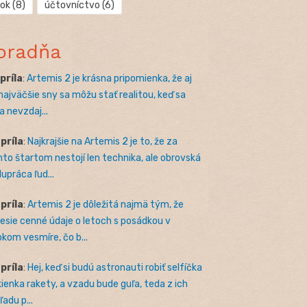
rok
(8)
účtovníctvo
(6)
oradňa
apríla
:
Artemis 2 je krásna pripomienka, že aj
 najväčšie sny sa môžu stať realitou, keď sa
a nevzdaj...
apríla
:
Najkrajšie na Artemis 2 je to, že za
to štartom nestojí len technika, ale obrovská
lupráca ľud...
apríla
:
Artemis 2 je dôležitá najmä tým, že
nesie cenné údaje o letoch s posádkou v
okom vesmíre, čo b...
apríla
:
Hej, keď si budú astronauti robiť selfíčka
kienka rakety, a vzadu bude guľa, teda z ich
adu p...