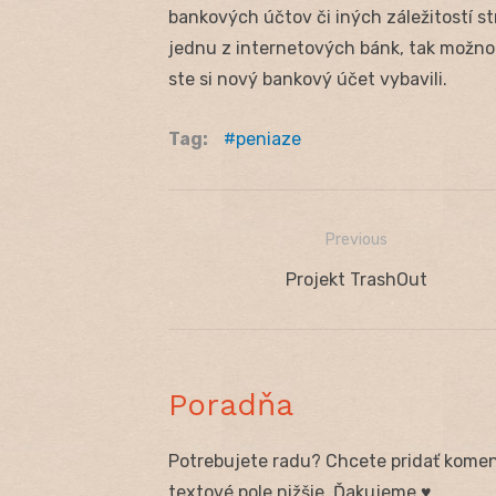
bankových účtov či iných záležitostí str
jednu z internetových bánk, tak možno 
ste si nový bankový účet vybavili.
Tag:
peniaze
Previous
Navigácia
Previous
Projekt TrashOut
v
post:
článku
Poradňa
Potrebujete radu? Chcete pridať koment
textové pole nižšie. Ďakujeme ♥