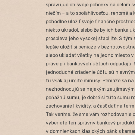
spravujúcich svoje pobočky na celom s
niečím – a to spoľahlivosťou, renomé a
pohodlne uložiť svoje finančné prostri
niekto ukradol, alebo že by ich banka
prospieva jeho vysokej stabilite. S tým
lepšie uložiť si peniaze v bezhotovostn
alebo ukladať všetky na jedno miesto v h
práve pri bankových účtoch odpadajú. S
jednoduché zriadenie účtu sú hlavným
tu však aj určité mínusy. Peniaze sa n
nezhodnocujú sa nejakým zaujímavým ú
peňažnú sumu, je dobré si túto sumu ro
zachovanie likvidity, a časť dať na term
Tak veríme, že sme vám rozhodovanie o 
vyberiete ten správny bankový produkt
v domnienkach klasických bánk s kamen