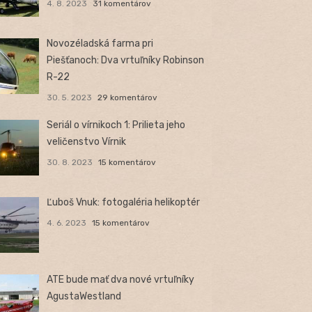
4. 8. 2023
31 komentárov
Novozéladská farma pri
Piešťanoch: Dva vrtuľníky Robinson
R-22
30. 5. 2023
29 komentárov
Seriál o vírnikoch 1: Prilieta jeho
veličenstvo Vírnik
30. 8. 2023
15 komentárov
Ľuboš Vnuk: fotogaléria helikoptér
4. 6. 2023
15 komentárov
ATE bude mať dva nové vrtuľníky
AgustaWestland