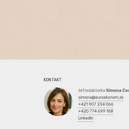
KONTAKT
šéfredaktorka
Simona Če
simona@euroekonom.sk
+421 907 234 066
+420 774 699 168
LinkedIn