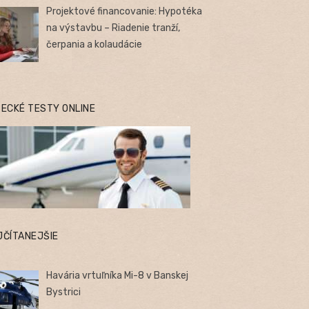
Projektové financovanie: Hypotéka
na výstavbu – Riadenie tranží,
čerpania a kolaudácie
TECKÉ TESTY ONLINE
JČÍTANEJŠIE
Havária vrtuľníka Mi-8 v Banskej
Bystrici