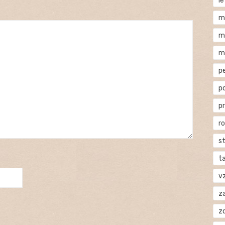
l
m
m
m
p
p
p
r
s
t
v
za
z