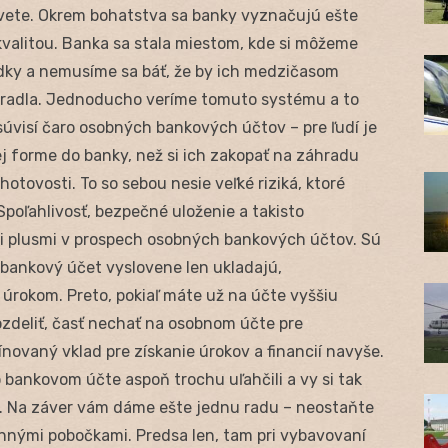
vete. Okrem bohatstva sa banky vyznačujú ešte
 kvalitou. Banka sa stala miestom, kde si môžeme
edky a nemusíme sa báť, že by ich medzičasom
 ukradla. Jednoducho veríme tomuto systému a to
 súvisí čaro osobných bankových účtov – pre ľudí je
ej forme do banky, než si ich zakopať na záhradu
otovosti. To so sebou nesie veľké riziká, ktoré
poľahlivosť, bezpečné uloženie a takisto
i plusmi v prospech osobných bankových účtov. Sú
a bankový účet vyslovene len ukladajú,
rokom. Preto, pokiaľ máte už na účte vyššiu
zdeliť, časť nechať na osobnom účte pre
ínovaný vklad pre získanie úrokov a financií navyše.
bankovom účte aspoň trochu uľahčili a vy si tak
. Na záver vám dáme ešte jednu radu – neostaňte
nými pobočkami. Predsa len, tam pri vybavovaní