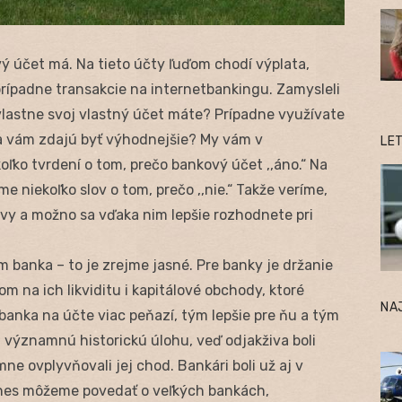
vý účet má. Na tieto účty ľuďom chodí výplata,
prípadne transakcie na internetbankingu. Zamysleli
vlastne svoj vlastný účet máte? Prípadne využívate
 sa vám zdajú byť výhodnejšie? My vám v
LE
oľko tvrdení o tom, prečo bankový účet ,,áno.“ Na
me niekoľko slov o tom, prečo ,,nie.“ Takže veríme,
 vy a možno sa vďaka nim lepšie rozhodnete pri
 banka – to je zrejme jasné. Pre banky je držanie
m na ich likviditu i kapitálové obchody, ktoré
NA
banka na účte viac peňazí, tým lepšie pre ňu a tým
jú významnú historickú úlohu, veď odjakživa boli
e ovplyvňovali jej chod. Bankári boli už aj v
 dnes môžeme povedať o veľkých bankách,