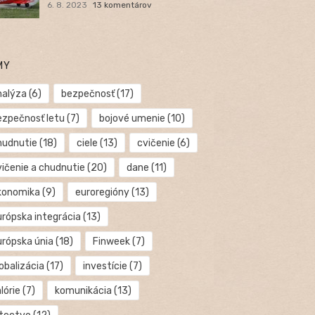
6. 8. 2023
13 komentárov
MY
nalýza
(6)
bezpečnosť
(17)
ezpečnosť letu
(7)
bojové umenie
(10)
hudnutie
(18)
ciele
(13)
cvičenie
(6)
vičenie a chudnutie
(20)
dane
(11)
konomika
(9)
euroregióny
(13)
urópska integrácia
(13)
urópska únia
(18)
Finweek
(7)
obalizácia
(17)
investície
(7)
lórie
(7)
komunikácia
(13)