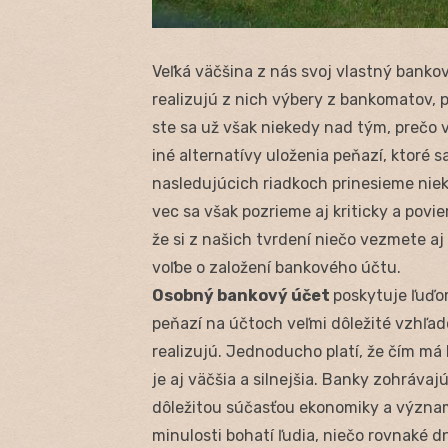
Veľká väčšina z nás svoj vlastný banko
realizujú z nich výbery z bankomatov, 
ste sa už však niekedy nad tým, prečo 
iné alternatívy uloženia peňazí, ktoré
nasledujúcich riadkoch prinesieme niek
vec sa však pozrieme aj kriticky a povie
že si z našich tvrdení niečo vezmete aj
voľbe o založení bankového účtu.
Osobný bankový účet
poskytuje ľuďom
peňazí na účtoch veľmi dôležité vzhľado
realizujú. Jednoducho platí, že čím má 
je aj väčšia a silnejšia. Banky zohráva
dôležitou súčasťou ekonomiky a významn
minulosti bohatí ľudia, niečo rovnaké