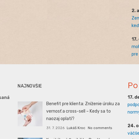
2. 
Zem
keď 
17.
moh
pre
Po
NAJNOVŠIE
17. 
saná
Benefit pre klienta: Zníženie úroku za
podpo
vernosť a cross-sell – Kedy sa to
normy
naozaj oplatí?
24. 
31. 7. 2026
Lukáš Kroc
No comments
väčšej