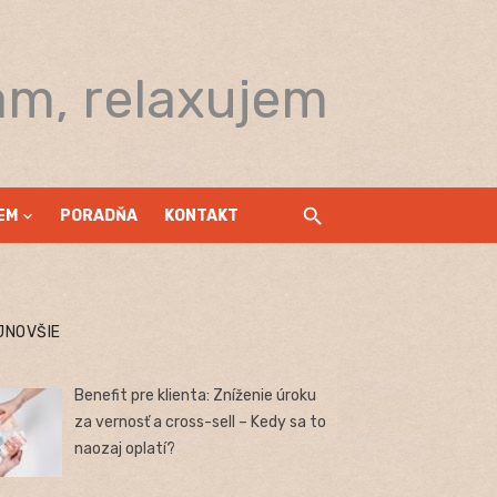
am, relaxujem
EM
PORADŇA
KONTAKT
JNOVŠIE
Benefit pre klienta: Zníženie úroku
za vernosť a cross-sell – Kedy sa to
naozaj oplatí?