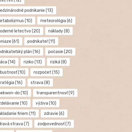
etectvo
(12)
edzinárodné podnikanie
(13)
etabolizmus
(10)
meteorológia
(6)
oderné letectvo
(20)
náklady
(8)
eniaze
(61)
podnikateľ
(11)
odnikateľský plán
(16)
počasie
(20)
ráca
(14)
riziko
(13)
riziká
(8)
obustnosť
(10)
rozpočet
(15)
tratégia
(16)
strava
(8)
aekwon-do
(10)
transparentnosť
(9)
zdelávanie
(10)
výživa
(10)
kladanie firiem
(11)
zdravie
(6)
dravá strava
(7)
zodpovednosť
(7)