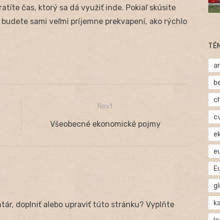
atíte čas, ktorý sa dá využiť inde. Pokiaľ skúsite
budete sami veľmi príjemne prekvapení, ako rýchlo
TÉ
a
b
c
Next
c
Next
Všeobecné ekonomické pojmy
e
post:
e
E
gl
ka
ár, doplniť alebo upraviť túto stránku? Vyplňte