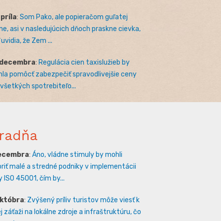
apríla
:
Som Pako, ale popieračom guľatej
e, asi v nasledujúcich dňoch praskne cievka,
uvidia, že Zem ...
 decembra
:
Regulácia cien taxislužieb by
la pomôcť zabezpečiť spravodlivejšie ceny
 všetkých spotrebiteľo...
radňa
decembra
:
Áno, vládne stimuly by mohli
riť malé a stredné podniky v implementácii
 ISO 45001, čím by...
októbra
:
Zvýšený príliv turistov môže viesť k
 záťaži na lokálne zdroje a infraštruktúru, čo