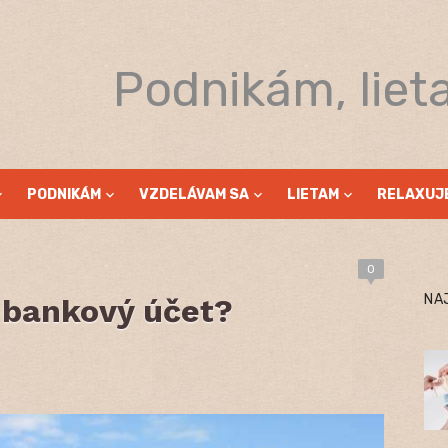
Podnikám, liet
PODNIKÁM
VZDELÁVAM SA
LIETAM
RELAXUJ
0
NA
 bankový účet?