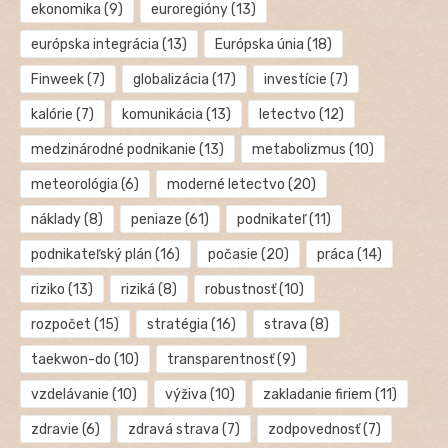
ekonomika
(9)
euroregióny
(13)
európska integrácia
(13)
Európska únia
(18)
Finweek
(7)
globalizácia
(17)
investície
(7)
kalórie
(7)
komunikácia
(13)
letectvo
(12)
medzinárodné podnikanie
(13)
metabolizmus
(10)
meteorológia
(6)
moderné letectvo
(20)
náklady
(8)
peniaze
(61)
podnikateľ
(11)
podnikateľský plán
(16)
počasie
(20)
práca
(14)
riziko
(13)
riziká
(8)
robustnosť
(10)
rozpočet
(15)
stratégia
(16)
strava
(8)
taekwon-do
(10)
transparentnosť
(9)
vzdelávanie
(10)
výživa
(10)
zakladanie firiem
(11)
zdravie
(6)
zdravá strava
(7)
zodpovednosť
(7)