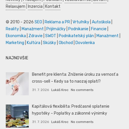
Relaxujem
|
Inzercia
|
Kontakt
© 2010 - 2026
SEO
|
Reklama a PR
|
Vrtuľníky
|
Autoškola
|
Reality
|
Manažment
|
Prijímáčky
|
Podnikanie
|
Financie
|
Ekonomika
|
Zdravie
|
SWOT
|
Podnikateľský plán
|
Manažment
|
Marketing
|
Kultúra
|
Skúšky
|
Obchod
|
Dovolenka
NAJNOVŠIE
Benefit pre klienta: Zníženie úroku za vernosť a
cross-sell – Kedy sa to naozaj oplatí?
31. 7. 2026
Lukáš Kroc
No comments
Kapitálová flexibilita: Predčasné splatenie
hypotéky – Poplatky a zákonné výnimky
31. 7. 2026
Lukáš Kroc
No comments