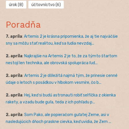
úrok
(8)
účtovníctvo
(6)
Poradňa
7. apríla
:
Artemis 2 je krásna pripomienka, že aj tie najväčšie
sny sa môžu stať realitou, keď sa ľudia nevzdaj...
2. apríla
:
Najkrajšie na Artemis 2 je to, že za týmto štartom
nestojí len technika, ale obrovská spolupráca ľud...
2. apríla
:
Artemis 2 je dôležitá najmä tým, že prinesie cenné
údaje o letoch s posádkou v hlbokom vesmíre, čo b...
2. apríla
:
Hej, keď si budú astronauti robiť selfíčka z okienka
rakety, a vzadu bude guľa, teda z ich pohľadu p...
2. apríla
:
Som Pako, ale popieračom guľatej Zeme, asi v
nasledujúcich dňoch praskne cievka, keď uvidia, že Zem ...