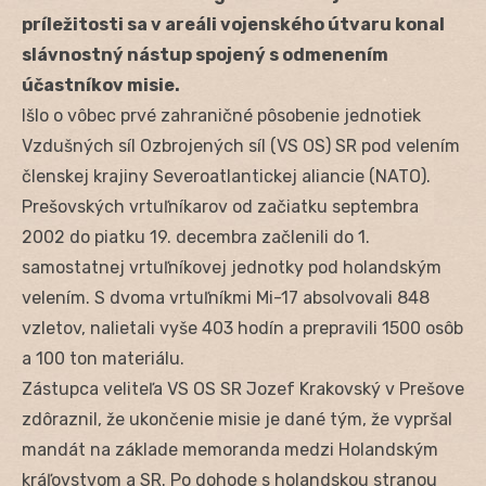
príležitosti sa v areáli vojenského útvaru konal
slávnostný nástup spojený s odmenením
účastníkov misie.
Išlo o vôbec prvé zahraničné pôsobenie jednotiek
Vzdušných síl Ozbrojených síl (VS OS) SR pod velením
členskej krajiny Severoatlantickej aliancie (NATO).
Prešovských vrtuľníkarov od začiatku septembra
2002 do piatku 19. decembra začlenili do 1.
samostatnej vrtuľníkovej jednotky pod holandským
velením. S dvoma vrtuľníkmi Mi-17 absolvovali 848
vzletov, nalietali vyše 403 hodín a prepravili 1500 osôb
a 100 ton materiálu.
Zástupca veliteľa VS OS SR Jozef Krakovský v Prešove
zdôraznil, že ukončenie misie je dané tým, že vypršal
mandát na základe memoranda medzi Holandským
kráľovstvom a SR. Po dohode s holandskou stranou