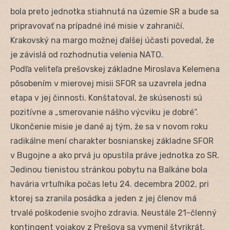
bola preto jednotka stiahnutá na územie SR a bude sa
pripravovať na prípadné iné misie v zahraničí.
Krakovský na margo možnej ďalšej účasti povedal, že
je závislá od rozhodnutia velenia NATO.
Podľa veliteľa prešovskej základne Miroslava Kelemena
pôsobením v mierovej misii SFOR sa uzavrela jedna
etapa v jej činnosti. Konštatoval, že skúsenosti sú
pozitívne a „smerovanie nášho výcviku je dobré“.
Ukončenie misie je dané aj tým, že sa v novom roku
radikálne mení charakter bosnianskej základne SFOR
v Bugojne a ako prvá ju opustila práve jednotka zo SR.
Jedinou tienistou stránkou pobytu na Balkáne bola
havária vrtuľníka počas letu 24. decembra 2002, pri
ktorej sa zranila posádka a jeden z jej členov má
trvalé poškodenie svojho zdravia. Neustále 21-členný
kontingent vojakov z Prešova sa vymenil štyrikrát.