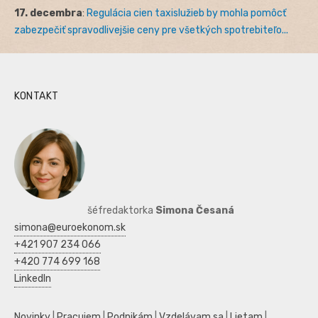
17. decembra
:
Regulácia cien taxislužieb by mohla pomôcť
zabezpečiť spravodlivejšie ceny pre všetkých spotrebiteľo...
KONTAKT
šéfredaktorka
Simona Česaná
simona@euroekonom.sk
+421 907 234 066
+420 774 699 168
LinkedIn
Novinky
|
Pracujem
|
Podnikám
|
Vzdelávam sa
|
Lietam
|