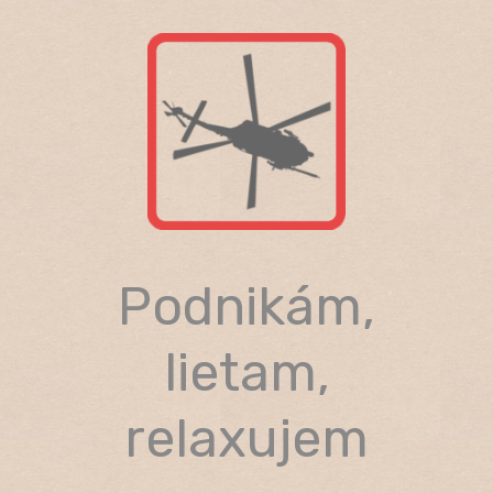
Skip
to
content
Podnikám,
lietam,
relaxujem