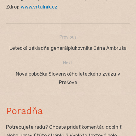
Zdroj:
www.vrtulnik.cz
Previous
Navigácia
Previous
Letecká základňa generálplukovníka Jána Ambruša
v
post:
Next
článku
Next
Nová pobočka Slovenského leteckého zväzu v
post:
Prešove
Poradňa
Potrebujete radu? Chcete pridať komentár, doplniť
alebo upraviť túto stránku? Vyplňte textové pole