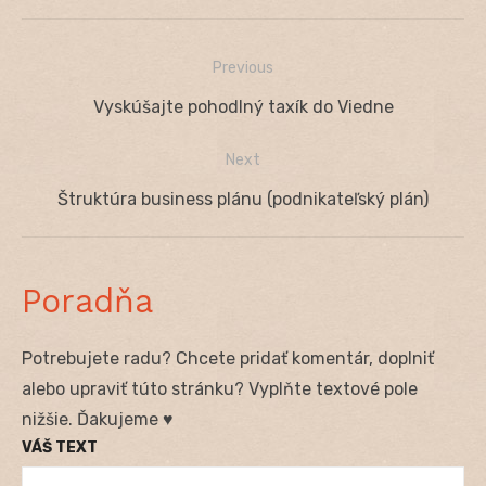
Previous
Navigácia
Previous
Vyskúšajte pohodlný taxík do Viedne
v
post:
Next
článku
Next
Štruktúra business plánu (podnikateľský plán)
post:
Poradňa
Potrebujete radu? Chcete pridať komentár, doplniť
alebo upraviť túto stránku? Vyplňte textové pole
nižšie. Ďakujeme ♥
VÁŠ TEXT