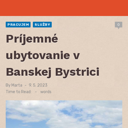
PRACUJEM
SLUŽBY
0
Príjemné
ubytovanie v
Banskej Bystrici
By
Marta
Posted
9. 5. 2023
on
Time to Read:
-
words