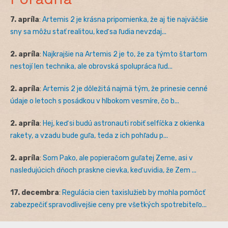
7. apríla
:
Artemis 2 je krásna pripomienka, že aj tie najväčšie
sny sa môžu stať realitou, keď sa ľudia nevzdaj...
2. apríla
:
Najkrajšie na Artemis 2 je to, že za týmto štartom
nestojí len technika, ale obrovská spolupráca ľud...
2. apríla
:
Artemis 2 je dôležitá najmä tým, že prinesie cenné
údaje o letoch s posádkou v hlbokom vesmíre, čo b...
2. apríla
:
Hej, keď si budú astronauti robiť selfíčka z okienka
rakety, a vzadu bude guľa, teda z ich pohľadu p...
2. apríla
:
Som Pako, ale popieračom guľatej Zeme, asi v
nasledujúcich dňoch praskne cievka, keď uvidia, že Zem ...
17. decembra
:
Regulácia cien taxislužieb by mohla pomôcť
zabezpečiť spravodlivejšie ceny pre všetkých spotrebiteľo...