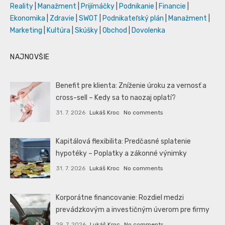
Reality
|
Manažment
|
Prijímáčky
|
Podnikanie
|
Financie
|
Ekonomika
|
Zdravie
|
SWOT
|
Podnikateľský plán
|
Manažment
|
Marketing
|
Kultúra
|
Skúšky
|
Obchod
|
Dovolenka
NAJNOVŠIE
Benefit pre klienta: Zníženie úroku za vernosť a
cross-sell – Kedy sa to naozaj oplatí?
31. 7. 2026
Lukáš Kroc
No comments
Kapitálová flexibilita: Predčasné splatenie
hypotéky – Poplatky a zákonné výnimky
31. 7. 2026
Lukáš Kroc
No comments
Korporátne financovanie: Rozdiel medzi
prevádzkovým a investičným úverom pre firmy
29. 7. 2026
Lukáš Kroc
No comments