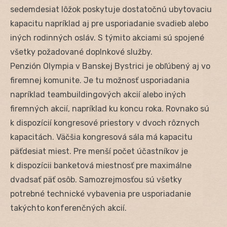
sedemdesiat lôžok poskytuje dostatočnú ubytovaciu
kapacitu napríklad aj pre usporiadanie svadieb alebo
iných rodinných osláv. S týmito akciami sú spojené
všetky požadované doplnkové služby.
Penzión Olympia v Banskej Bystrici je obľúbený aj vo
firemnej komunite. Je tu možnosť usporiadania
napríklad teambuildingových akcií alebo iných
firemných akcií, napríklad ku koncu roka. Rovnako sú
k dispozícií kongresové priestory v dvoch rôznych
kapacitách. Väčšia kongresová sála má kapacitu
päťdesiat miest. Pre menší počet účastníkov je
k dispozícii banketová miestnosť pre maximálne
dvadsať päť osôb. Samozrejmosťou sú všetky
potrebné technické vybavenia pre usporiadanie
takýchto konferenčných akcií.