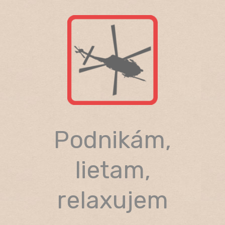
Skip
to
content
Podnikám,
lietam,
relaxujem