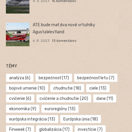
4. 6. 2023
15 komentárov
ATE bude mať dva nové vrtuľníky
AgustaWestland
6. 8. 2023
13 komentárov
TÉMY
analýza
(6)
bezpečnosť
(17)
bezpečnosť letu
(7)
bojové umenie
(10)
chudnutie
(18)
ciele
(13)
cvičenie
(6)
cvičenie a chudnutie
(20)
dane
(11)
ekonomika
(9)
euroregióny
(13)
európska integrácia
(13)
Európska únia
(18)
Finweek
(7)
globalizácia
(17)
investície
(7)