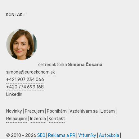
KONTAKT
šéfredaktorka
Simona Česaná
simona@euroekonom.sk
+421 907 234 066
+420 774 699 168
LinkedIn
Novinky
|
Pracujem
|
Podnikám
|
Vzdelávam sa
|
Lietam
|
Relaxujem
|
Inzercia
|
Kontakt
© 2010 - 2026
SEO
|
Reklama a PR
|
Vrtuľníky
|
Autoškola
|