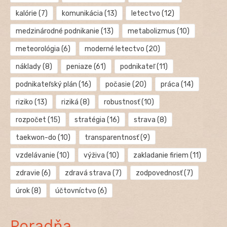
kalórie
(7)
komunikácia
(13)
letectvo
(12)
medzinárodné podnikanie
(13)
metabolizmus
(10)
meteorológia
(6)
moderné letectvo
(20)
náklady
(8)
peniaze
(61)
podnikateľ
(11)
podnikateľský plán
(16)
počasie
(20)
práca
(14)
riziko
(13)
riziká
(8)
robustnosť
(10)
rozpočet
(15)
stratégia
(16)
strava
(8)
taekwon-do
(10)
transparentnosť
(9)
vzdelávanie
(10)
výživa
(10)
zakladanie firiem
(11)
zdravie
(6)
zdravá strava
(7)
zodpovednosť
(7)
úrok
(8)
účtovníctvo
(6)
Poradňa