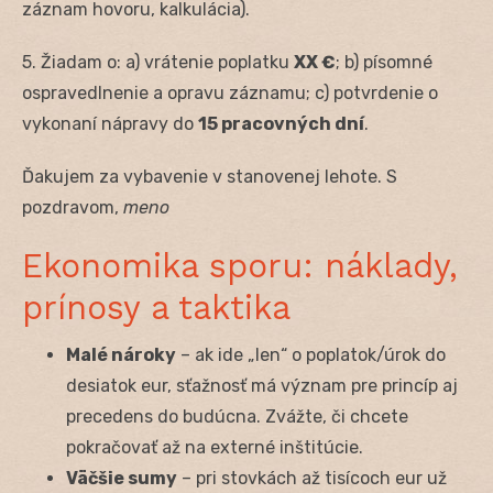
záznam hovoru, kalkulácia).
5. Žiadam o: a) vrátenie poplatku
XX €
; b) písomné
ospravedlnenie a opravu záznamu; c) potvrdenie o
vykonaní nápravy do
15 pracovných dní
.
Ďakujem za vybavenie v stanovenej lehote. S
pozdravom,
meno
Ekonomika sporu: náklady,
prínosy a taktika
Malé nároky
– ak ide „len“ o poplatok/úrok do
desiatok eur, sťažnosť má význam pre princíp aj
precedens do budúcna. Zvážte, či chcete
pokračovať až na externé inštitúcie.
Väčšie sumy
– pri stovkách až tisícoch eur už