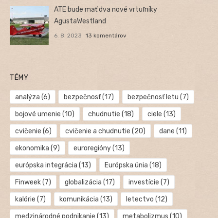
ATE bude mať dva nové vrtuľníky
AgustaWestland
6. 8. 2023
13 komentárov
TÉMY
analýza
(6)
bezpečnosť
(17)
bezpečnosť letu
(7)
bojové umenie
(10)
chudnutie
(18)
ciele
(13)
cvičenie
(6)
cvičenie a chudnutie
(20)
dane
(11)
ekonomika
(9)
euroregióny
(13)
európska integrácia
(13)
Európska únia
(18)
Finweek
(7)
globalizácia
(17)
investície
(7)
kalórie
(7)
komunikácia
(13)
letectvo
(12)
medzinárodné podnikanie
(13)
metabolizmus
(10)