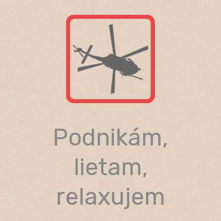
Skip
to
content
Podnikám,
lietam,
relaxujem