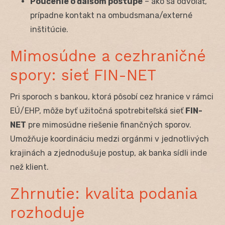
Poučenie o ďalšom postupe
– ako sa odvolať,
prípadne kontakt na ombudsmana/externé
inštitúcie.
Mimosúdne a cezhraničné
spory: sieť FIN-NET
Pri sporoch s bankou, ktorá pôsobí cez hranice v rámci
EÚ/EHP, môže byť užitočná spotrebiteľská sieť
FIN-
NET
pre mimosúdne riešenie finančných sporov.
Umožňuje koordináciu medzi orgánmi v jednotlivých
krajinách a zjednodušuje postup, ak banka sídli inde
než klient.
Zhrnutie: kvalita podania
rozhoduje