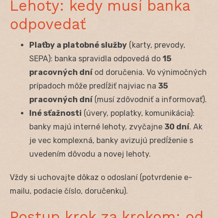
Lehoty: kedy musí banka
odpovedať
Plaťby a platobné služby
(karty, prevody,
SEPA): banka spravidla odpovedá do
15
pracovných dní
od doručenia. Vo výnimočných
prípadoch môže predĺžiť najviac na
35
pracovných dní
(musí zdôvodniť a informovať).
Iné sťažnosti
(úvery, poplatky, komunikácia):
banky majú interné lehoty, zvyčajne
30 dní
. Ak
je vec komplexná, banky avizujú predĺženie s
uvedením dôvodu a novej lehoty.
Vždy si uchovajte dôkaz o odoslaní (potvrdenie e-
mailu, podacie číslo, doručenku).
Postup krok za krokom: od