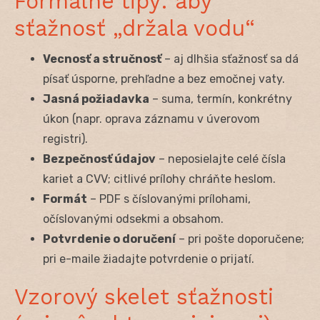
Formálne tipy: aby
sťažnosť „držala vodu“
Vecnosť a stručnosť
– aj dlhšia sťažnosť sa dá
písať úsporne, prehľadne a bez emočnej vaty.
Jasná požiadavka
– suma, termín, konkrétny
úkon (napr. oprava záznamu v úverovom
registri).
Bezpečnosť údajov
– neposielajte celé čísla
kariet a CVV; citlivé prílohy chráňte heslom.
Formát
– PDF s číslovanými prílohami,
očíslovanými odsekmi a obsahom.
Potvrdenie o doručení
– pri pošte doporučene;
pri e-maile žiadajte potvrdenie o prijatí.
Vzorový skelet sťažnosti