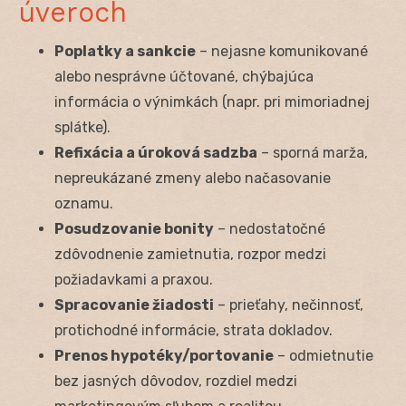
úveroch
Poplatky a sankcie
– nejasne komunikované
alebo nesprávne účtované, chýbajúca
informácia o výnimkách (napr. pri mimoriadnej
splátke).
Refixácia a úroková sadzba
– sporná marža,
nepreukázané zmeny alebo načasovanie
oznamu.
Posudzovanie bonity
– nedostatočné
zdôvodnenie zamietnutia, rozpor medzi
požiadavkami a praxou.
Spracovanie žiadosti
– prieťahy, nečinnosť,
protichodné informácie, strata dokladov.
Prenos hypotéky/portovanie
– odmietnutie
bez jasných dôvodov, rozdiel medzi