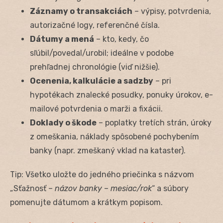
Záznamy o transakciách
– výpisy, potvrdenia,
autorizačné logy, referenčné čísla.
Dátumy a mená
– kto, kedy, čo
sľúbil/povedal/urobil; ideálne v podobe
prehľadnej chronológie (viď nižšie).
Ocenenia, kalkulácie a sadzby
– pri
hypotékach znalecké posudky, ponuky úrokov, e-
mailové potvrdenia o marži a fixácii.
Doklady o škode
– poplatky tretích strán, úroky
z omeškania, náklady spôsobené pochybením
banky (napr. zmeškaný vklad na kataster).
Tip: Všetko uložte do jedného priečinka s názvom
„Sťažnosť –
názov banky
–
mesiac/rok
“ a súbory
pomenujte dátumom a krátkym popisom.