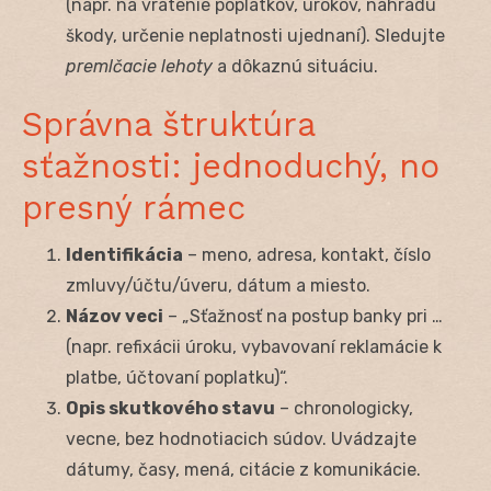
(napr. na vrátenie poplatkov, úrokov, náhradu
škody, určenie neplatnosti ujednaní). Sledujte
premlčacie lehoty
a dôkaznú situáciu.
Správna štruktúra
sťažnosti: jednoduchý, no
presný rámec
Identifikácia
– meno, adresa, kontakt, číslo
zmluvy/účtu/úveru, dátum a miesto.
Názov veci
– „Sťažnosť na postup banky pri …
(napr. refixácii úroku, vybavovaní reklamácie k
platbe, účtovaní poplatku)“.
Opis skutkového stavu
– chronologicky,
vecne, bez hodnotiacich súdov. Uvádzajte
dátumy, časy, mená, citácie z komunikácie.