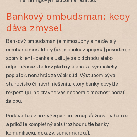
marketingovým sľubom a realitou.
Bankový ombudsman: kedy
dáva zmysel
Bankový ombudsman je mimosúdny a nezávislý
mechanizmus, ktorý (ak je banka zapojená) posudzuje
spory klient–banka a usiluje sa o dohodu alebo
odporúčanie. Je
bezplatný
alebo za symbolický
poplatok, nenahrádza však súd. Výstupom býva
stanovisko či návrh riešenia, ktorý banky obvykle
rešpektujú, no právne vás neoberá o možnosť podať
žalobu.
Podávajte až po vyčerpaní internej sťažnosti v banke
a priložte kompletný spis (rozhodnutie banky,
komunikáciu, dôkazy, sumár nároku).