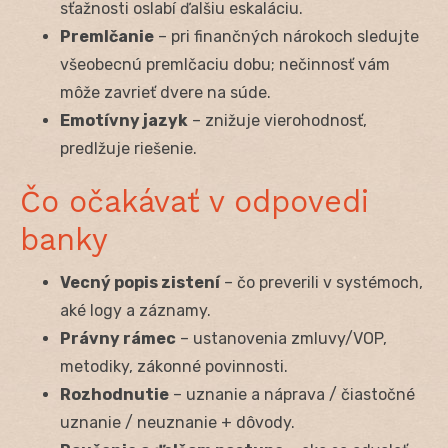
sťažnosti oslabí ďalšiu eskaláciu.
Premlčanie
– pri finančných nárokoch sledujte
všeobecnú premlčaciu dobu; nečinnosť vám
môže zavrieť dvere na súde.
Emotívny jazyk
– znižuje vierohodnosť,
predlžuje riešenie.
Čo očakávať v odpovedi
banky
Vecný popis zistení
– čo preverili v systémoch,
aké logy a záznamy.
Právny rámec
– ustanovenia zmluvy/VOP,
metodiky, zákonné povinnosti.
Rozhodnutie
– uznanie a náprava / čiastočné
uznanie / neuznanie + dôvody.