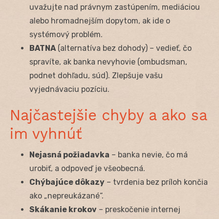
uvažujte nad právnym zastúpením, mediáciou
alebo hromadnejším dopytom, ak ide o
systémový problém.
BATNA
(alternatíva bez dohody) – vedieť, čo
spravíte, ak banka nevyhovie (ombudsman,
podnet dohľadu, súd). Zlepšuje vašu
vyjednávaciu pozíciu.
Najčastejšie chyby a ako sa
im vyhnúť
Nejasná požiadavka
– banka nevie, čo má
urobiť, a odpoveď je všeobecná.
Chýbajúce dôkazy
– tvrdenia bez príloh končia
ako „nepreukázané“.
Skákanie krokov
– preskočenie internej