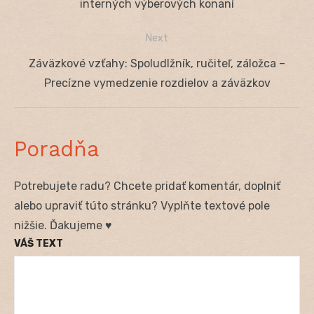
v
post:
interných výberových konaní
článku
Next
Next
Záväzkové vzťahy: Spoludlžník, ručiteľ, záložca –
post:
Precízne vymedzenie rozdielov a záväzkov
Poradňa
Potrebujete radu? Chcete pridať komentár, doplniť
alebo upraviť túto stránku? Vyplňte textové pole
nižšie. Ďakujeme ♥
VÁŠ TEXT