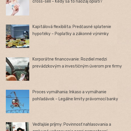
cross-sell – Kedy sa to naozaj oplatí?
Kapitálová flexibilita: Predčasné splatenie
hypotéky – Poplatky a zákonné výnimky
Korporátne financovanie: Rozdiel medzi
prevádzkovým a investičným úverom pre firmy
Proces vymáhania: Inkaso a vymáhanie
pohľadávok – Legálne limity právomocí banky
Vedľajšie príjmy: Povinnosť nahlasovania a