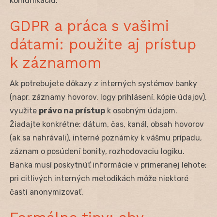
komunikáciu.
GDPR a práca s vašimi
dátami: použite aj prístup
k záznamom
Ak potrebujete dôkazy z interných systémov banky
(napr. záznamy hovorov, logy prihlásení, kópie údajov),
využite
právo na prístup
k osobným údajom.
Žiadajte konkrétne: dátum, čas, kanál, obsah hovorov
(ak sa nahrávali), interné poznámky k vášmu prípadu,
záznam o posúdení bonity, rozhodovaciu logiku.
Banka musí poskytnúť informácie v primeranej lehote;
pri citlivých interných metodikách môže niektoré
časti anonymizovať.