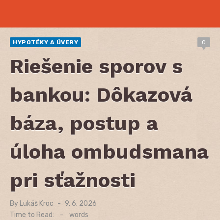
HYPOTÉKY A ÚVERY
0
Riešenie sporov s
bankou: Dôkazová
báza, postup a
úloha ombudsmana
pri sťažnosti
By
Lukáš Kroc
Posted
9. 6. 2026
on
Time to Read:
-
words