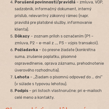
Porušené povinnosti/pravidlá
– zmluva, VOP,
sadzobník, informačný dokument, interný
prísľub, relevantný zákonný rámec (napr.
pravidlá pre platobné služby, informovanie
klienta).
Dôkazy
– zoznam príloh s označením (P1 –
zmluva, P2 – e-mail z …, P3 – výpis transakcii).
Požiadavka
– čo presne žiadate (konkrétna
suma, zrušenie poplatku, písomné
ospravedlnenie, oprava záznamu, prehodnotenie
úverového rozhodnutia).
Lehota
– „Žiadam o písomnú odpoveď do … dní“
(v súlade s typovou lehotou).
Podpis
– pri listoch vlastnoručne; pri e-mailoch
celé meno a kontakty.