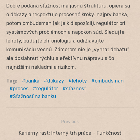
Dobre podaná sťažnosť má jasnú štruktúru, opiera sa
o dôkazy a rešpektuje procesné kroky: najprv banka,
potom ombudsman (ak je k dispozícii), regulátor pri
systémových problémoch a napokon súd. Sledujte
lehoty, budujte chronológiu a udržiavajte
komunikáciu vecnú. Zámerom nie je „vyhrať debatu“,
ale dosiahnuť rýchlu a efektívnu nápravu s čo
najnižšími nákladmi a rizikom.
Tag:
banka
dôkazy
lehoty
ombudsman
proces
regulátor
sťažnosť
Sťažnosť na banku
Previous
Navigácia
Previous
Kariérny rast: Interný trh práce – Funkčnosť