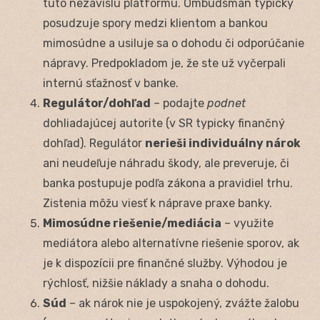
túto nezávislú platformu. Ombudsman typicky
posudzuje spory medzi klientom a bankou
mimosúdne a usiluje sa o dohodu či odporúčanie
nápravy. Predpokladom je, že ste už vyčerpali
internú sťažnosť v banke.
Regulátor/dohľad
– podajte
podnet
dohliadajúcej autorite (v SR typicky finančný
dohľad). Regulátor
nerieši individuálny nárok
ani neudeľuje náhradu škody, ale preveruje, či
banka postupuje podľa zákona a pravidiel trhu.
Zistenia môžu viesť k náprave praxe banky.
Mimosúdne riešenie/mediácia
– využite
mediátora alebo alternatívne riešenie sporov, ak
je k dispozícii pre finančné služby. Výhodou je
rýchlosť, nižšie náklady a snaha o dohodu.
Súd
– ak nárok nie je uspokojený, zvážte žalobu