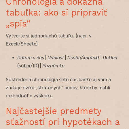
Chronológia a dôkazná
tabuľka: ako si pripraviť
„spis“
Vytvorte si jednoduchú tabuľku (napr. v
Exceli/Sheete):
Dátum a čas
|
Udalosť
|
Osoba/kontakt
|
Doklad
(súbor/ID) |
Poznámka
Sústredená chronológia šetrí čas banke aj vám a
znižuje riziko „stratených“ bodov, ktoré by mohli
rozhodnúť o výsledku.
Najčastejšie predmety
sťažností pri hypotékach a