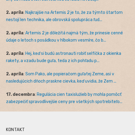
2. apríla
:
Najkrajšie na Artemis 2 je to, že za týmto štartom
nestojí len technika, ale obrovská spolupráca ľud...
2. apríla
:
Artemis 2 je dôležitá najmä tým, že prinesie cenné
údaje o letoch s posádkou v hlbokom vesmíre, čo b...
2. apríla
:
Hej, keď si budú astronauti robiť selfíčka z okienka
rakety, a vzadu bude guľa, teda z ich pohľadu p...
2. apríla
:
Som Pako, ale popieračom guľatej Zeme, asi v
nasledujúcich dňoch praskne cievka, keď uvidia, že Zem ...
17. decembra
:
Regulácia cien taxislužieb by mohla pomôcť
zabezpečiť spravodlivejšie ceny pre všetkých spotrebiteľo...
KONTAKT