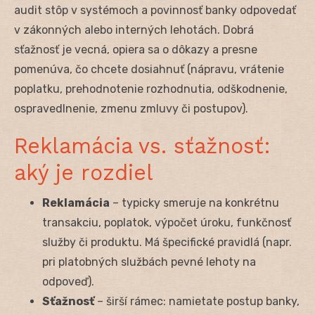
audit stôp v systémoch a povinnosť banky odpovedať
v zákonných alebo interných lehotách. Dobrá
sťažnosť je vecná, opiera sa o dôkazy a presne
pomenúva, čo chcete dosiahnuť (nápravu, vrátenie
poplatku, prehodnotenie rozhodnutia, odškodnenie,
ospravedlnenie, zmenu zmluvy či postupov).
Reklamácia vs. sťažnosť:
aký je rozdiel
Reklamácia
– typicky smeruje na konkrétnu
transakciu, poplatok, výpočet úroku, funkčnosť
služby či produktu. Má špecifické pravidlá (napr.
pri platobných službách pevné lehoty na
odpoveď).
Sťažnosť
– širší rámec: namietate postup banky,