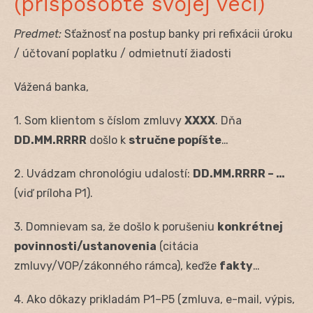
(prispôsobte svojej veci)
Predmet:
Sťažnosť na postup banky pri refixácii úroku
/ účtovaní poplatku / odmietnutí žiadosti
Vážená banka,
1. Som klientom s číslom zmluvy
XXXX
. Dňa
DD.MM.RRRR
došlo k
stručne popíšte
…
2. Uvádzam chronológiu udalostí:
DD.MM.RRRR – …
(viď príloha P1).
3. Domnievam sa, že došlo k porušeniu
konkrétnej
povinnosti/ustanovenia
(citácia
zmluvy/VOP/zákonného rámca), keďže
fakty
…
4. Ako dôkazy prikladám P1–P5 (zmluva, e-mail, výpis,