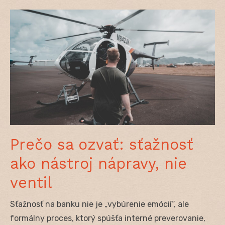
Prečo sa ozvať: sťažnosť
ako nástroj nápravy, nie
ventil
Sťažnosť na banku nie je „vybúrenie emócií“, ale
formálny proces, ktorý spúšťa interné preverovanie,