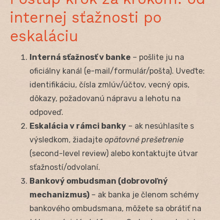
internej sťažnosti po
eskaláciu
Interná sťažnosť v banke
– pošlite ju na
oficiálny kanál (e-mail/formulár/pošta). Uveďte:
identifikáciu, čísla zmlúv/účtov, vecný opis,
dôkazy, požadovanú nápravu a lehotu na
odpoveď.
Eskalácia v rámci banky
– ak nesúhlasíte s
výsledkom, žiadajte
opätovné prešetrenie
(second-level review) alebo kontaktujte útvar
sťažností/odvolaní.
Bankový ombudsman (dobrovoľný
mechanizmus)
– ak banka je členom schémy
bankového ombudsmana, môžete sa obrátiť na