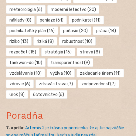
meteorológia
(6)
moderné letectvo
(20)
náklady
(8)
peniaze
(61)
podnikateľ
(11)
podnikateľský plán
(16)
počasie
(20)
práca
(14)
riziko
(13)
riziká
(8)
robustnosť
(10)
rozpočet
(15)
stratégia
(16)
strava
(8)
taekwon-do
(10)
transparentnosť
(9)
vzdelávanie
(10)
výživa
(10)
zakladanie firiem
(11)
zdravie
(6)
zdravá strava
(7)
zodpovednosť
(7)
úrok
(8)
účtovníctvo
(6)
Poradňa
7. apríla
:
Artemis 2 je krásna pripomienka, že aj tie najväčšie
sny sa môžu stať realitou, keď sa ľudia nevzdaj...