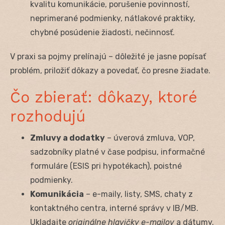
kvalitu komunikácie, porušenie povinností,
neprimerané podmienky, nátlakové praktiky,
chybné posúdenie žiadosti, nečinnosť.
V praxi sa pojmy prelínajú – dôležité je jasne popísať
problém, priložiť dôkazy a povedať, čo presne žiadate.
Čo zbierať: dôkazy, ktoré
rozhodujú
Zmluvy a dodatky
– úverová zmluva, VOP,
sadzobníky platné v čase podpisu, informačné
formuláre (ESIS pri hypotékach), poistné
podmienky.
Komunikácia
– e-maily, listy, SMS, chaty z
kontaktného centra, interné správy v IB/MB.
Ukladajte
originálne hlavičky e-mailov
a dátumy.