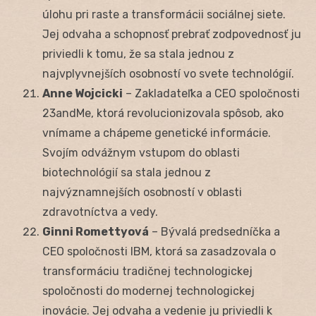
úlohu pri raste a transformácii sociálnej siete.
Jej odvaha a schopnosť prebrať zodpovednosť ju
priviedli k tomu, že sa stala jednou z
najvplyvnejších osobností vo svete technológií.
Anne Wojcicki
– Zakladateľka a CEO spoločnosti
23andMe, ktorá revolucionizovala spôsob, ako
vnímame a chápeme genetické informácie.
Svojím odvážnym vstupom do oblasti
biotechnológií sa stala jednou z
najvýznamnejších osobností v oblasti
zdravotníctva a vedy.
Ginni Romettyová
– Bývalá predsedníčka a
CEO spoločnosti IBM, ktorá sa zasadzovala o
transformáciu tradičnej technologickej
spoločnosti do modernej technologickej
inovácie. Jej odvaha a vedenie ju priviedli k