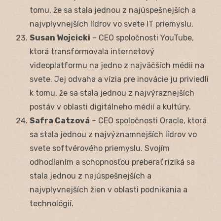
tomu, že sa stala jednou z najúspešnejších a
najvplyvnejších lídrov vo svete IT priemyslu.
Susan Wojcicki
– CEO spoločnosti YouTube,
ktorá transformovala internetový
videoplatformu na jedno z najväčších médii na
svete. Jej odvaha a vízia pre inovácie ju priviedli
k tomu, že sa stala jednou z najvýraznejších
postáv v oblasti digitálneho médií a kultúry.
Safra Catzová
– CEO spoločnosti Oracle, ktorá
sa stala jednou z najvýznamnejších lídrov vo
svete softvérového priemyslu. Svojím
odhodlaním a schopnosťou preberať riziká sa
stala jednou z najúspešnejších a
najvplyvnejších žien v oblasti podnikania a
technológií.