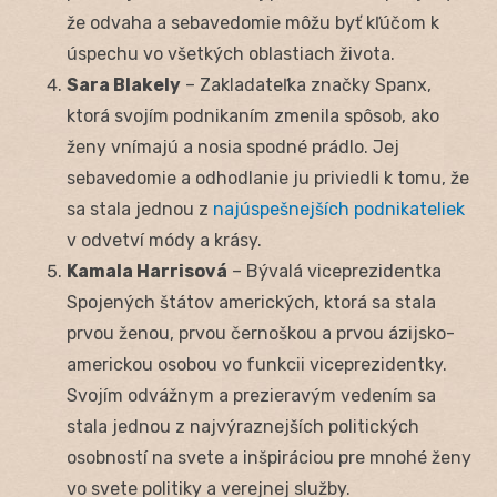
že odvaha a sebavedomie môžu byť kľúčom k
úspechu vo všetkých oblastiach života.
Sara Blakely
– Zakladateľka značky Spanx,
ktorá svojím podnikaním zmenila spôsob, ako
ženy vnímajú a nosia spodné prádlo. Jej
sebavedomie a odhodlanie ju priviedli k tomu, že
sa stala jednou z
najúspešnejších podnikateliek
v odvetví módy a krásy.
Kamala Harrisová
– Bývalá viceprezidentka
Spojených štátov amerických, ktorá sa stala
prvou ženou, prvou černoškou a prvou ázijsko-
americkou osobou vo funkcii viceprezidentky.
Svojím odvážnym a prezieravým vedením sa
stala jednou z najvýraznejších politických
osobností na svete a inšpiráciou pre mnohé ženy
vo svete politiky a verejnej služby.