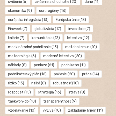
cvičenie
(6)
cvičenie a chudnutie
(20)
dane
(11)
ekonomika
(9)
euroregióny
(13)
európska integrácia
(13)
Európska únia
(18)
Finweek
(7)
globalizácia
(17)
investície
(7)
kalórie
(7)
komunikácia
(13)
letectvo
(12)
medzinárodné podnikanie
(13)
metabolizmus
(10)
meteorológia
(6)
moderné letectvo
(20)
náklady
(8)
peniaze
(61)
podnikateľ
(11)
podnikateľský plán
(16)
počasie
(20)
práca
(14)
riziko
(13)
riziká
(8)
robustnosť
(10)
rozpočet
(15)
stratégia
(16)
strava
(8)
taekwon-do
(10)
transparentnosť
(9)
vzdelávanie
(10)
výživa
(10)
zakladanie firiem
(11)