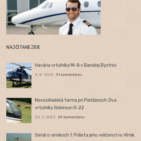
NAJČÍTANEJŠIE
Havária vrtuľníka Mi-8 v Banskej Bystrici
4. 8. 2023
31 komentárov
Novozéladská farma pri Piešťanoch: Dva
vrtuľníky Robinson R-22
30. 5. 2023
29 komentárov
Seriál o vírnikoch 1: Prilieta jeho veličenstvo Vírnik