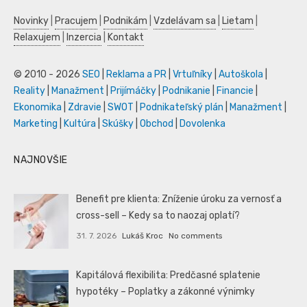
Novinky
|
Pracujem
|
Podnikám
|
Vzdelávam sa
|
Lietam
|
Relaxujem
|
Inzercia
|
Kontakt
© 2010 - 2026
SEO
|
Reklama a PR
|
Vrtuľníky
|
Autoškola
|
Reality
|
Manažment
|
Prijímáčky
|
Podnikanie
|
Financie
|
Ekonomika
|
Zdravie
|
SWOT
|
Podnikateľský plán
|
Manažment
|
Marketing
|
Kultúra
|
Skúšky
|
Obchod
|
Dovolenka
NAJNOVŠIE
Benefit pre klienta: Zníženie úroku za vernosť a
cross-sell – Kedy sa to naozaj oplatí?
31. 7. 2026
Lukáš Kroc
No comments
Kapitálová flexibilita: Predčasné splatenie
hypotéky – Poplatky a zákonné výnimky