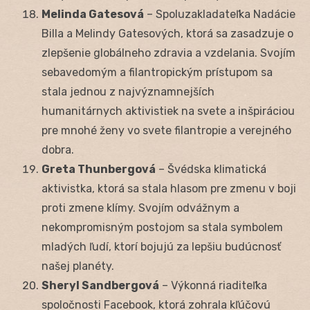
Melinda Gatesová
– Spoluzakladateľka Nadácie
Billa a Melindy Gatesových, ktorá sa zasadzuje o
zlepšenie globálneho zdravia a vzdelania. Svojím
sebavedomým a filantropickým prístupom sa
stala jednou z najvýznamnejších
humanitárnych aktivistiek na svete a inšpiráciou
pre mnohé ženy vo svete filantropie a verejného
dobra.
Greta Thunbergová
– Švédska klimatická
aktivistka, ktorá sa stala hlasom pre zmenu v boji
proti zmene klímy. Svojím odvážnym a
nekompromisným postojom sa stala symbolem
mladých ľudí, ktorí bojujú za lepšiu budúcnosť
našej planéty.
Sheryl Sandbergová
– Výkonná riaditeľka
spoločnosti Facebook, ktorá zohrala kľúčovú