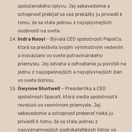
spoločenského vplyvu. Jej sebavedomie a
schopnosť prebíjať sa cez prekážky ju priviedli k
tomu, že sa stala jednou z najvplyvnejších
osobností na svete.
Indra Nooyi
– Bývalá CEO spoločnosti PepsiCo,
ktorá sa preslávila svojím výnimočným vedením
a inováciami vo svete potravinárskeho
priemyslu. Jej odvaha a odhodlanie ju povýšili na
jednu z najúspešnejších a najvplyvnejších žien
vo svete biznisu.
Gwynne Shotwell
– Presidentka a CEO
spoločnosti SpaceX, ktorá viedla spoločnosť k
revolúcii vo vesmírnom priemysle. Jej
sebavedomie a schopnosť preberať riziká ju
priviedli k tomu, že sa stala jednou z
najvýznamnejších podnikateľských lídrov vo