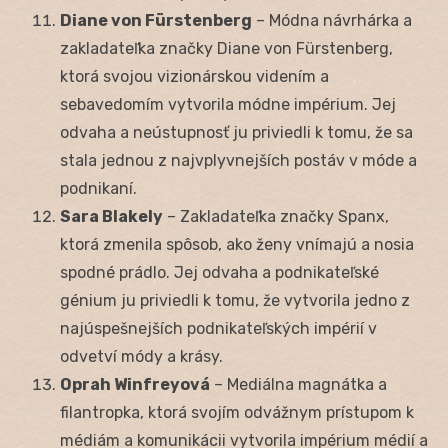
Diane von Fürstenberg
– Módna návrhárka a
zakladateľka značky Diane von Fürstenberg,
ktorá svojou vizionárskou videním a
sebavedomím vytvorila módne impérium. Jej
odvaha a neústupnosť ju priviedli k tomu, že sa
stala jednou z najvplyvnejších postáv v móde a
podnikaní.
Sara Blakely
– Zakladateľka značky Spanx,
ktorá zmenila spôsob, ako ženy vnímajú a nosia
spodné prádlo. Jej odvaha a podnikateľské
génium ju priviedli k tomu, že vytvorila jedno z
najúspešnejších podnikateľských impérií v
odvetví módy a krásy.
Oprah Winfreyová
– Mediálna magnátka a
filantropka, ktorá svojím odvážnym prístupom k
médiám a komunikácii vytvorila impérium médií a