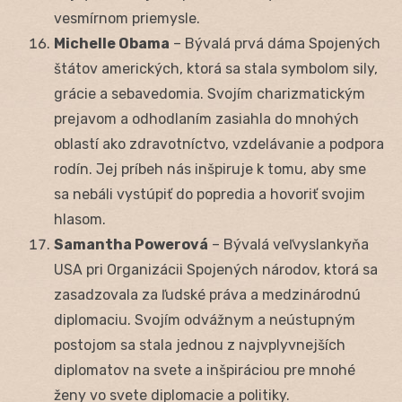
vesmírnom priemysle.
Michelle Obama
– Bývalá prvá dáma Spojených
štátov amerických, ktorá sa stala symbolom sily,
grácie a sebavedomia. Svojím charizmatickým
prejavom a odhodlaním zasiahla do mnohých
oblastí ako zdravotníctvo, vzdelávanie a podpora
rodín. Jej príbeh nás inšpiruje k tomu, aby sme
sa nebáli vystúpiť do popredia a hovoriť svojim
hlasom.
Samantha Powerová
– Bývalá veľvyslankyňa
USA pri Organizácii Spojených národov, ktorá sa
zasadzovala za ľudské práva a medzinárodnú
diplomaciu. Svojím odvážnym a neústupným
postojom sa stala jednou z najvplyvnejších
diplomatov na svete a inšpiráciou pre mnohé
ženy vo svete diplomacie a politiky.