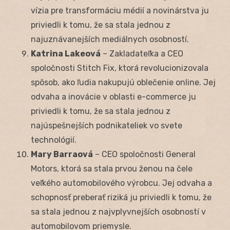
vízia pre transformáciu médií a novinárstva ju
priviedli k tomu, že sa stala jednou z
najuznávanejších mediálnych osobností.
Katrina Lakeová
– Zakladateľka a CEO
spoločnosti Stitch Fix, ktorá revolucionizovala
spôsob, ako ľudia nakupujú oblečenie online. Jej
odvaha a inovácie v oblasti e-commerce ju
priviedli k tomu, že sa stala jednou z
najúspešnejších podnikateliek vo svete
technológií.
Mary Barraová
– CEO spoločnosti General
Motors, ktorá sa stala prvou ženou na čele
veľkého automobilového výrobcu. Jej odvaha a
schopnosť preberať riziká ju priviedli k tomu, že
sa stala jednou z najvplyvnejších osobností v
automobilovom priemysle.