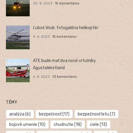
30. 8. 2023
15 komentárov
Ľuboš Vnuk: fotogaléria helikoptér
4. 6. 2023
15 komentárov
ATE bude mať dva nové vrtuľníky
AgustaWestland
6. 8. 2023
13 komentárov
TÉMY
analýza
(6)
bezpečnosť
(17)
bezpečnosť letu
(7)
bojové umenie
(10)
chudnutie
(18)
ciele
(13)