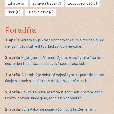
zdravie
(6)
zdravá strava
(7)
zodpovednosť
(7)
úrok
(8)
účtovníctvo
(6)
Poradňa
7. apríla
:
Artemis 2 je krásna pripomienka, že aj tie najväčšie
sny sa môžu stať realitou, keď sa ľudia nevzdaj...
2. apríla
:
Najkrajšie na Artemis 2 je to, že za týmto štartom
nestojí len technika, ale obrovská spolupráca ľud...
2. apríla
:
Artemis 2 je dôležitá najmä tým, že prinesie cenné
údaje o letoch s posádkou v hlbokom vesmíre, čo b...
2. apríla
:
Hej, keď si budú astronauti robiť selfíčka z okienka
rakety, a vzadu bude guľa, teda z ich pohľadu p...
2. apríla
:
Som Pako, ale popieračom guľatej Zeme, asi v