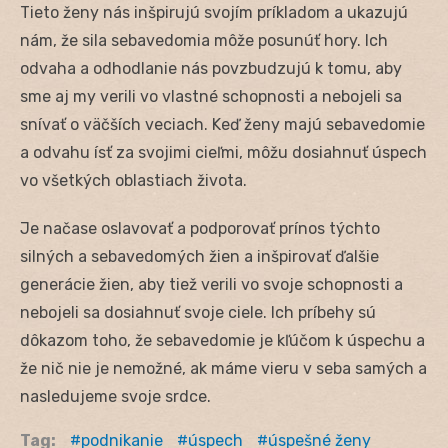
Tieto ženy nás inšpirujú svojím príkladom a ukazujú
nám, že sila sebavedomia môže posunúť hory. Ich
odvaha a odhodlanie nás povzbudzujú k tomu, aby
sme aj my verili vo vlastné schopnosti a nebojeli sa
snívať o väčších veciach. Keď ženy majú sebavedomie
a odvahu ísť za svojimi cieľmi, môžu dosiahnuť úspech
vo všetkých oblastiach života.
Je načase oslavovať a podporovať prínos týchto
silných a sebavedomých žien a inšpirovať ďalšie
generácie žien, aby tiež verili vo svoje schopnosti a
nebojeli sa dosiahnuť svoje ciele. Ich príbehy sú
dôkazom toho, že sebavedomie je kľúčom k úspechu a
že nič nie je nemožné, ak máme vieru v seba samých a
nasledujeme svoje srdce.
Tag:
podnikanie
úspech
úspešné ženy