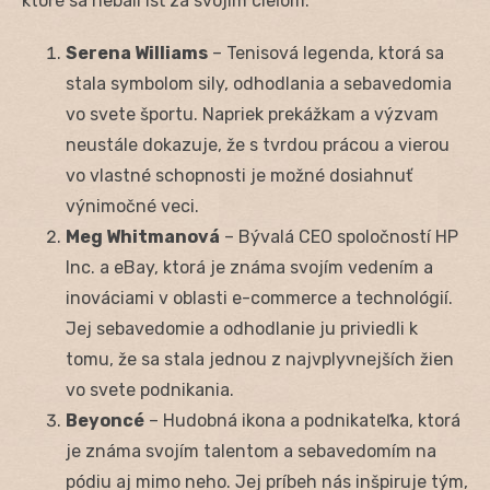
ktoré sa nebáli ísť za svojim cieľom:
Serena Williams
– Tenisová legenda, ktorá sa
stala symbolom sily, odhodlania a sebavedomia
vo svete športu. Napriek prekážkam a výzvam
neustále dokazuje, že s tvrdou prácou a vierou
vo vlastné schopnosti je možné dosiahnuť
výnimočné veci.
Meg Whitmanová
– Bývalá CEO spoločností HP
Inc. a eBay, ktorá je známa svojím vedením a
inováciami v oblasti e-commerce a technológií.
Jej sebavedomie a odhodlanie ju priviedli k
tomu, že sa stala jednou z najvplyvnejších žien
vo svete podnikania.
Beyoncé
– Hudobná ikona a podnikateľka, ktorá
je známa svojím talentom a sebavedomím na
pódiu aj mimo neho. Jej príbeh nás inšpiruje tým,