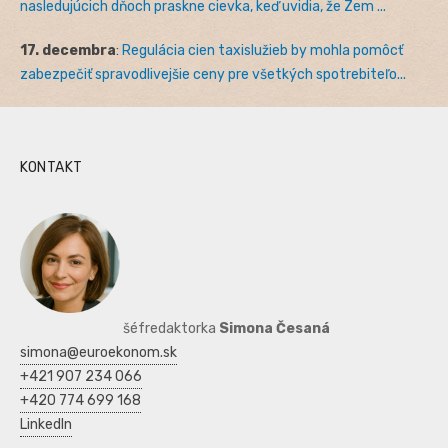
nasledujúcich dňoch praskne cievka, keď uvidia, že Zem ...
17. decembra
:
Regulácia cien taxislužieb by mohla pomôcť
zabezpečiť spravodlivejšie ceny pre všetkých spotrebiteľo...
KONTAKT
šéfredaktorka
Simona Česaná
simona@euroekonom.sk
+421 907 234 066
+420 774 699 168
LinkedIn