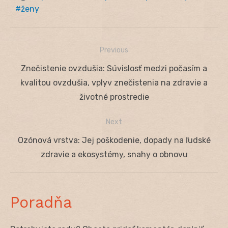
ženy
Previous
Navigácia
Previous
Znečistenie ovzdušia: Súvislosť medzi počasím a
v
post:
kvalitou ovzdušia, vplyv znečistenia na zdravie a
článku
životné prostredie
Next
Next
Ozónová vrstva: Jej poškodenie, dopady na ľudské
post:
zdravie a ekosystémy, snahy o obnovu
Poradňa