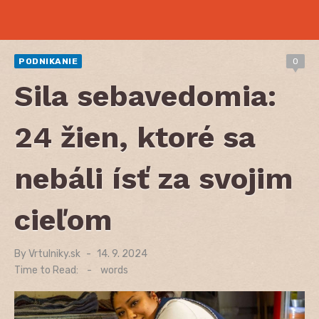
PODNIKANIE
0
Sila sebavedomia:
24 žien, ktoré sa
nebáli ísť za svojim
cieľom
By
Vrtulniky.sk
Posted
14. 9. 2024
on
Time to Read:
-
words