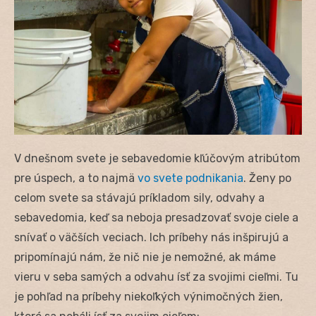
V dnešnom svete je sebavedomie kľúčovým atribútom
pre úspech, a to najmä
vo svete podnikania
. Ženy po
celom svete sa stávajú príkladom sily, odvahy a
sebavedomia, keď sa neboja presadzovať svoje ciele a
snívať o väčších veciach. Ich príbehy nás inšpirujú a
pripomínajú nám, že nič nie je nemožné, ak máme
vieru v seba samých a odvahu ísť za svojimi cieľmi. Tu
je pohľad na príbehy niekoľkých výnimočných žien,