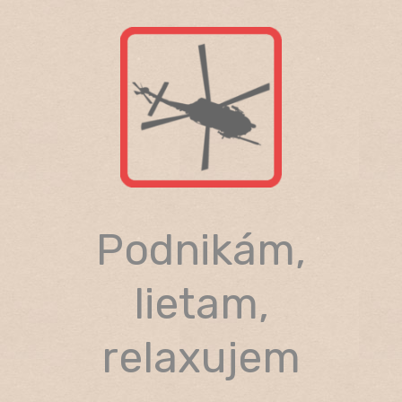
Skip
to
content
Podnikám,
lietam,
relaxujem