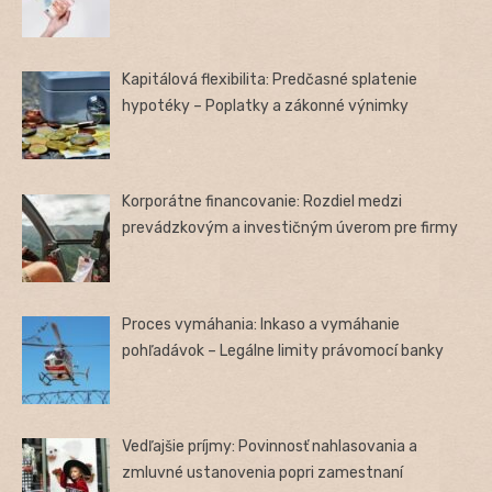
Kapitálová flexibilita: Predčasné splatenie
hypotéky – Poplatky a zákonné výnimky
Korporátne financovanie: Rozdiel medzi
prevádzkovým a investičným úverom pre firmy
Proces vymáhania: Inkaso a vymáhanie
pohľadávok – Legálne limity právomocí banky
Vedľajšie príjmy: Povinnosť nahlasovania a
zmluvné ustanovenia popri zamestnaní