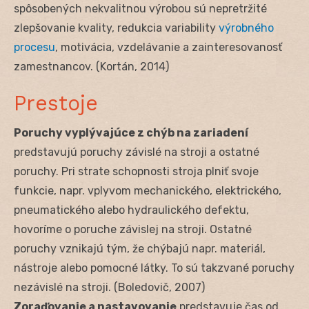
spôsobených nekvalitnou výrobou sú nepretržité
zlepšovanie kvality, redukcia variability
výrobného
procesu
, motivácia, vzdelávanie a zainteresovanosť
zamestnancov. (Kortán, 2014)
Prestoje
Poruchy vyplývajúce z chýb na zariadení
predstavujú poruchy závislé na stroji a ostatné
poruchy. Pri strate schopnosti stroja plniť svoje
funkcie, napr. vplyvom mechanického, elektrického,
pneumatického alebo hydraulického defektu,
hovoríme o poruche závislej na stroji. Ostatné
poruchy vznikajú tým, že chýbajú napr. materiál,
nástroje alebo pomocné látky. To sú takzvané poruchy
nezávislé na stroji. (Boledovič, 2007)
Zoraďovanie a nastavovanie
predstavuje čas od