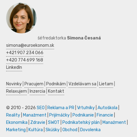
šéfredaktorka
Simona Česaná
simona@euroekonom.sk
+421 907 234 066
+420 774 699 168
LinkedIn
Novinky
|
Pracujem
|
Podnikám
|
Vzdelávam sa
|
Lietam
|
Relaxujem
|
Inzercia
|
Kontakt
© 2010 - 2026
SEO
|
Reklama a PR
|
Vrtuľníky
|
Autoškola
|
Reality
|
Manažment
|
Prijímáčky
|
Podnikanie
|
Financie
|
Ekonomika
|
Zdravie
|
SWOT
|
Podnikateľský plán
|
Manažment
|
Marketing
|
Kultúra
|
Skúšky
|
Obchod
|
Dovolenka