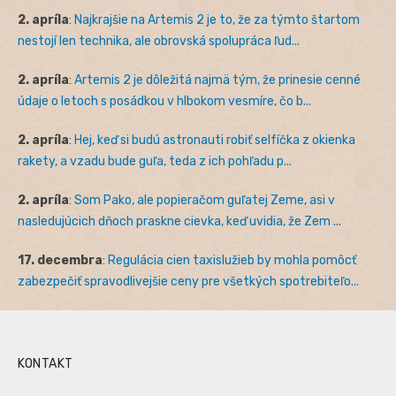
2. apríla
:
Najkrajšie na Artemis 2 je to, že za týmto štartom
nestojí len technika, ale obrovská spolupráca ľud...
2. apríla
:
Artemis 2 je dôležitá najmä tým, že prinesie cenné
údaje o letoch s posádkou v hlbokom vesmíre, čo b...
2. apríla
:
Hej, keď si budú astronauti robiť selfíčka z okienka
rakety, a vzadu bude guľa, teda z ich pohľadu p...
2. apríla
:
Som Pako, ale popieračom guľatej Zeme, asi v
nasledujúcich dňoch praskne cievka, keď uvidia, že Zem ...
17. decembra
:
Regulácia cien taxislužieb by mohla pomôcť
zabezpečiť spravodlivejšie ceny pre všetkých spotrebiteľo...
KONTAKT