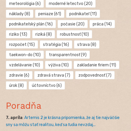
meteorológia
(6)
moderné letectvo
(20)
náklady
(8)
peniaze
(61)
podnikateľ
(11)
podnikateľský plán
(16)
počasie
(20)
práca
(14)
riziko
(13)
riziká
(8)
robustnosť
(10)
rozpočet
(15)
stratégia
(16)
strava
(8)
taekwon-do
(10)
transparentnosť
(9)
vzdelávanie
(10)
výživa
(10)
zakladanie firiem
(11)
zdravie
(6)
zdravá strava
(7)
zodpovednosť
(7)
úrok
(8)
účtovníctvo
(6)
Poradňa
7. apríla
:
Artemis 2 je krásna pripomienka, že aj tie najväčšie
sny sa môžu stať realitou, keď sa ľudia nevzdaj...