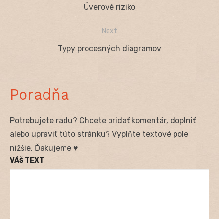
Navigácia
Previous
Úverové riziko
v
post:
Next
článku
Next
Typy procesných diagramov
post:
Poradňa
Potrebujete radu? Chcete pridať komentár, doplniť
alebo upraviť túto stránku? Vyplňte textové pole
nižšie. Ďakujeme ♥
VÁŠ TEXT