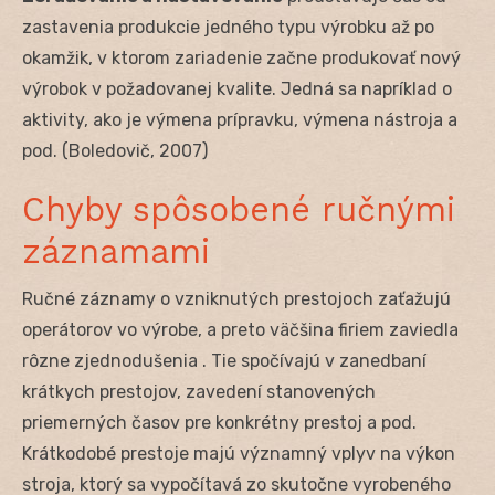
zastavenia produkcie jedného typu výrobku až po
okamžik, v ktorom zariadenie začne produkovať nový
výrobok v požadovanej kvalite. Jedná sa napríklad o
aktivity, ako je výmena prípravku, výmena nástroja a
pod. (Boledovič, 2007)
Chyby spôsobené ručnými
záznamami
Ručné záznamy o vzniknutých prestojoch zaťažujú
operátorov vo výrobe, a preto väčšina firiem zaviedla
rôzne zjednodušenia . Tie spočívajú v zanedbaní
krátkych prestojov, zavedení stanovených
priemerných časov pre konkrétny prestoj a pod.
Krátkodobé prestoje majú významný vplyv na výkon
stroja, ktorý sa vypočítavá zo skutočne vyrobeného