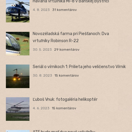
Havária vrtuľníka Mi-8 v Banskej Bystrici
4. 8. 2023
31 komentárov
Novozéladská farma pri Piešťanoch: Dva
vrtuľníky Robinson R-22
30. 5. 2023
29 komentárov
Seriál o vírnikoch 1: Prilieta jeho veličenstvo Vírnik
30. 8. 2023
15 komentárov
Ľuboš Vnuk: fotogaléria helikoptér
4. 6. 2023
15 komentárov