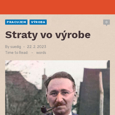
PRACUJEM
VÝROBA
0
Straty vo výrobe
By
suedig
Posted
22. 2. 2023
on
Time to Read:
-
words