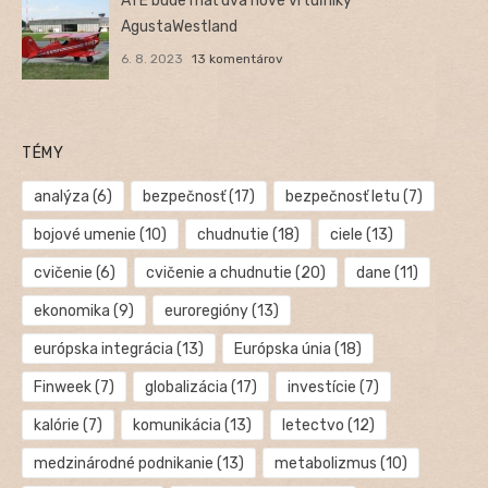
ATE bude mať dva nové vrtuľníky
AgustaWestland
6. 8. 2023
13 komentárov
TÉMY
analýza
(6)
bezpečnosť
(17)
bezpečnosť letu
(7)
bojové umenie
(10)
chudnutie
(18)
ciele
(13)
cvičenie
(6)
cvičenie a chudnutie
(20)
dane
(11)
ekonomika
(9)
euroregióny
(13)
európska integrácia
(13)
Európska únia
(18)
Finweek
(7)
globalizácia
(17)
investície
(7)
kalórie
(7)
komunikácia
(13)
letectvo
(12)
medzinárodné podnikanie
(13)
metabolizmus
(10)