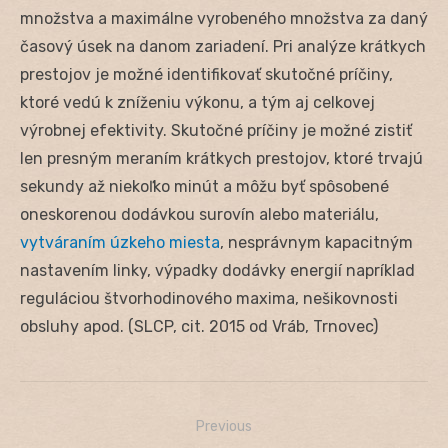
množstva a maximálne vyrobeného množstva za daný
časový úsek na danom zariadení. Pri analýze krátkych
prestojov je možné identifikovať skutočné príčiny,
ktoré vedú k zníženiu výkonu, a tým aj celkovej
výrobnej efektivity. Skutočné príčiny je možné zistiť
len presným meraním krátkych prestojov, ktoré trvajú
sekundy až niekoľko minút a môžu byť spôsobené
oneskorenou dodávkou surovín alebo materiálu,
vytváraním úzkeho miesta
, nesprávnym kapacitným
nastavením linky, výpadky dodávky energií napríklad
reguláciou štvorhodinového maxima, nešikovnosti
obsluhy apod. (SLCP, cit. 2015 od Vráb, Trnovec)
Previous