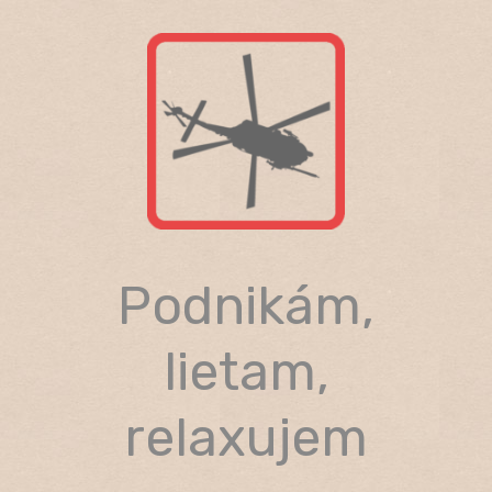
Skip
to
content
Podnikám,
lietam,
relaxujem