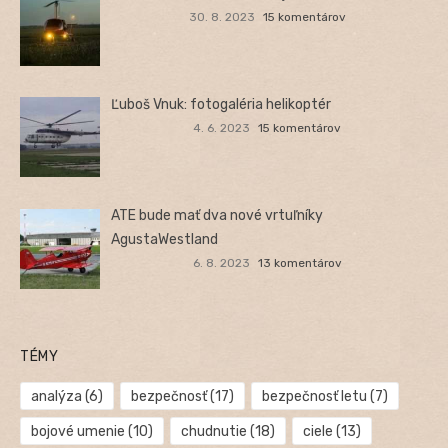
30. 8. 2023
15 komentárov
Ľuboš Vnuk: fotogaléria helikoptér
4. 6. 2023
15 komentárov
ATE bude mať dva nové vrtuľníky
AgustaWestland
6. 8. 2023
13 komentárov
TÉMY
analýza
(6)
bezpečnosť
(17)
bezpečnosť letu
(7)
bojové umenie
(10)
chudnutie
(18)
ciele
(13)