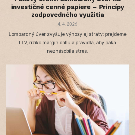
investičné cenné papiere – Princípy
zodpovedného využitia
Posted
4. 4. 2026
on
Lombardný úver zvyšuje výnosy aj straty; prejdeme
LTV, riziko margin callu a pravidlá, aby páka
neznásobila stres.