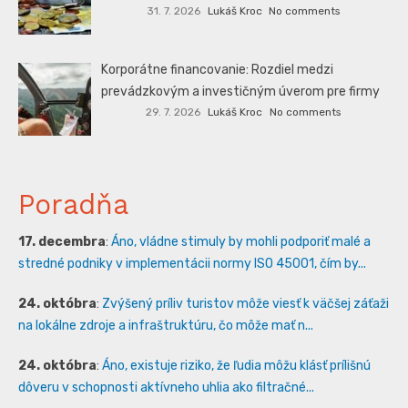
31. 7. 2026
Lukáš Kroc
No comments
Korporátne financovanie: Rozdiel medzi
prevádzkovým a investičným úverom pre firmy
29. 7. 2026
Lukáš Kroc
No comments
Poradňa
17. decembra
:
Áno, vládne stimuly by mohli podporiť malé a
stredné podniky v implementácii normy ISO 45001, čím by...
24. októbra
:
Zvýšený príliv turistov môže viesť k väčšej záťaži
na lokálne zdroje a infraštruktúru, čo môže mať n...
24. októbra
:
Áno, existuje riziko, že ľudia môžu klásť prílišnú
dôveru v schopnosti aktívneho uhlia ako filtračné...