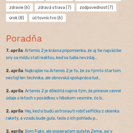
zdravie
(6)
zdravá strava
(7)
zodpovednosť
(7)
úrok
(8)
účtovníctvo
(6)
Poradňa
7. apríla
:
Artemis 2 je krásna pripomienka, že aj tie najväčšie
sny sa môžu stať realitou, keď sa ľudia nevzdaj...
2. apríla
:
Najkrajšie na Artemis 2 je to, že za týmto štartom
nestojí len technika, ale obrovská spolupráca ľud...
2. apríla
:
Artemis 2 je dôležitá najmä tým, že prinesie cenné
údaje o letoch s posádkou v hlbokom vesmíre, čo b...
2. apríla
:
Hej, keď si budú astronauti robiť selfíčka z okienka
rakety, a vzadu bude guľa, teda z ich pohľadu p...
2. apríla
:
Som Pako, ale popieračom guľatej Zeme, asi v