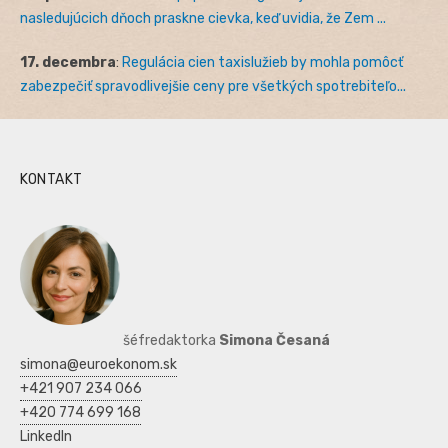
nasledujúcich dňoch praskne cievka, keď uvidia, že Zem ...
17. decembra
:
Regulácia cien taxislužieb by mohla pomôcť
zabezpečiť spravodlivejšie ceny pre všetkých spotrebiteľo...
KONTAKT
šéfredaktorka
Simona Česaná
simona@euroekonom.sk
+421 907 234 066
+420 774 699 168
LinkedIn