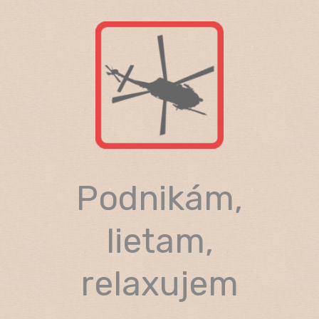
Skip
to
content
Podnikám,
lietam,
relaxujem