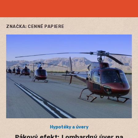
ZNAČKA:
CENNÉ PAPIERE
Hypotéky a úvery
Pákový efekt: Lombardný úver na