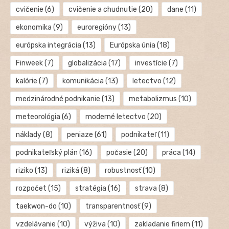
cvičenie
(6)
cvičenie a chudnutie
(20)
dane
(11)
ekonomika
(9)
euroregióny
(13)
európska integrácia
(13)
Európska únia
(18)
Finweek
(7)
globalizácia
(17)
investície
(7)
kalórie
(7)
komunikácia
(13)
letectvo
(12)
medzinárodné podnikanie
(13)
metabolizmus
(10)
meteorológia
(6)
moderné letectvo
(20)
náklady
(8)
peniaze
(61)
podnikateľ
(11)
podnikateľský plán
(16)
počasie
(20)
práca
(14)
riziko
(13)
riziká
(8)
robustnosť
(10)
rozpočet
(15)
stratégia
(16)
strava
(8)
taekwon-do
(10)
transparentnosť
(9)
vzdelávanie
(10)
výživa
(10)
zakladanie firiem
(11)