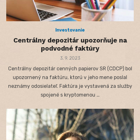
Investovanie
Centrálny depozitár upozorňuje na
podvodné faktúry
Posted
3. 9. 2023
on
Centrálny depozitár cenných papierov SR (CDCP) bol
upozornený na faktúru, ktorú v jeho mene poslal
neznámy odosielateľ. Faktúra je vystavená za služby
spojené s kryptomenou …