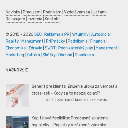
Novinky
|
Pracujem
|
Podnikám
|
Vzdelávam sa
|
Lietam
|
Relaxujem
|
Inzercia
|
Kontakt
© 2010 - 2026
SEO
|
Reklama a PR
|
Vrtuľníky
|
Autoškola
|
Reality
|
Manažment
|
Prijímáčky
|
Podnikanie
|
Financie
|
Ekonomika
|
Zdravie
|
SWOT
|
Podnikateľský plán
|
Manažment
|
Marketing
|
Kultúra
|
Skúšky
|
Obchod
|
Dovolenka
NAJNOVŠIE
Benefit pre klienta: Zníženie úroku za vernosť a
cross-sell – Kedy sa to naozaj oplatí?
31. 7. 2026
Lukáš Kroc
No comments
Kapitálová flexibilita: Predčasné splatenie
hypotéky – Poplatky a zákonné výnimky